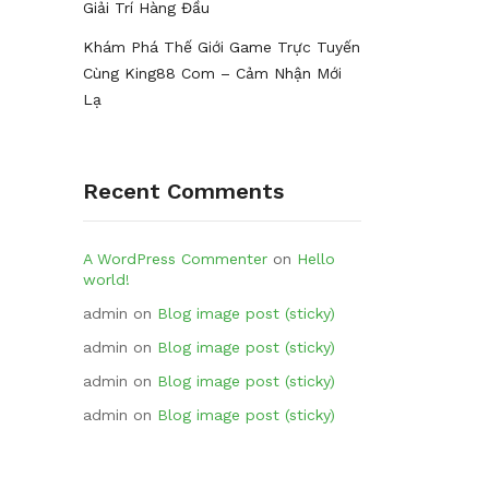
Giải Trí Hàng Đầu
Khám Phá Thế Giới Game Trực Tuyến
Cùng King88 Com – Cảm Nhận Mới
Lạ
Recent Comments
A WordPress Commenter
on
Hello
world!
admin
on
Blog image post (sticky)
admin
on
Blog image post (sticky)
admin
on
Blog image post (sticky)
admin
on
Blog image post (sticky)