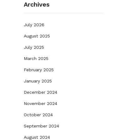
Archives
July 2026
August 2025
July 2025
March 2025
February 2025
January 2025
December 2024
November 2024
October 2024
September 2024
August 2024