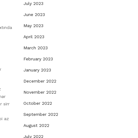
July 2023
June 2023
May 2023
xtında
April 2023
March 2023
February 2023
r
January 2023
December 2022
z
November 2022
hər
October 2022
 sirr
September 2022
bi az
August 2022
July 2022