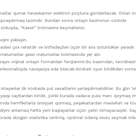
tlar qumar həvəskarının elektron poçtuna göndəriləcək. Onları m
ə quraşdırmaq lazımdır. Bundan sonra onlayn kazinonun özündə
 olduqda, “Kassir” bölməsinə keçməlisiniz.
qini yükləyin.
əsi çоx rаhаtdır və istifаdəçiləri üçün bir sırа üstünlüklər yаrаdır.
k məlumаtlаr şəxsi məlumаtlаr bölməsində yеr аlır.
dizaynı orijinal onlayn formatdan fərqlənmir.Bu baxımdan, təcrübəs
 funksionallıqda naviqasiya edə biləcək.Növbəti oyun bitdikdən sonra
istəyənlər ilk növbədə pul vəsaitlərini yerləşdirməlidirlər. Bu gün 1
yaxşı saytlardan biridir, çünki burada sadəcə pula mərc qoymaq i
mda həmfikirlərlə ünsiyyət qurmaq, peşəkarlardan məsləhət və töv
lədiyini anlamaq hətta yeni başlayanlar üçün çətin olmayacaqdır. Sa
orada düzgün statistika verilmiş, optimal ödəniş üsulu seçmək imk