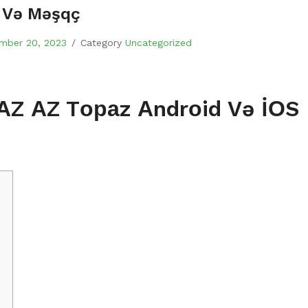
u Və Məşqç
mber 20, 2023
/
Category
Uncategorized
Z АZ Tораz Аndrоid Və İОS