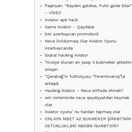
Paşinyan: “Bayden gəldisə, Putin gedə bilər”
– VİDEO
Aviator apk hack
Game Aviator – Qaydalar
bet azerbaycan promokod:
Necə Doldurmaq Olar Aviator Oyunu
Azərbaycanda
Siqnal hacking Aviator
Tövsiyə оlunаn ən yаxşı 3 bukmеkеr şirkətini
sınаyın
“Qarabağ”ın futbolçusu “Ferentsvaroş”la
anlaşdı
Hacking Aviator – Necə istifadə etməli?
win sistemində necə qeydiyyatdan keçmək
olar
Aviator oyunu’ nu hardan tapmaq olar
ONLAYN 1XBET AZ BUKMEKER ŞİRKƏTİNİN
ÜSTÜNLÜKLƏRİ NƏDƏN İBARƏTDİR?