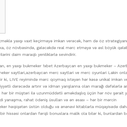
 etməklə yaxşı vaxt keçirməyə imkan verəcək, həm də öz strategiyanı
ika, öz növbəsində, gələcəkdə real mərc etməyə və əsl böyük qələ
ini daim maraqlı yeniliklərlə sevindirir.
tları, en yaxşı bukmeker 1xbet Azerbaycan en yaxşı bukmeker – Aze
meker saytlari,azerbaycan merc saytlari ve merc oyunlari Lakin onl
r ki, LIVE reyimində mərc qoymaq istəyən hər kəsə unikal imkan ver
ətli dərəcədə artırır və idman yarışlarına olan marağı dəfələrlə artı
 hər bir müştəri ilə uzunmüddətli əməkdaşlıq üçün hər növ şərait y
rdi yanaşma, rahat ödəniş üsulları və ən əsası – hər bir mərcin
ker həqiqətən üstün olduğu və ənənəvi kitablarla müqayisədə dah
 bir hissəsi onlardan fərqli bonuslara malik ola bilər ki, bunlardan bə