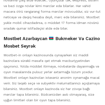
növlərinə çıxış əldə edəcək.. Oyunçular tək, ekspress, sistem
və bəzi özgə növlər kimi mərclər edə bilərlər. Hər vahid
macəra ötrü rəngarəng forma mərclər mövcuddur, siz vur-tut
nəticəyə və dəqiq hesaba deyil, mərc edə bilərsiniz. Mostbet
yukle mobil cihazdadırsa, o müddət 17 forma idman növünü
sıradakı qumar istifadəçisi əldə edə bilər.
Mostbet Azərbaycan
Bukmeker Və Cazino
Mosbet Seyrək
Mostbet-in onlayn kazinosunda oynayarkən siz maddi
kazinolara sürəkli məsafə qət etmək məcburiyyətindən
qaçırsınız. Yolda müddət itirməyə, növbələrdə dayanmağa və
oyun masalarında pulsuz yerlər axtarmağa lüzum yoxdur.
Mostbet onlayn kazinoları istəsəniz anonim oynamağa macal
verir. Siz ləqəb seçə və subyektiv məlumatlarınızı açıqlamaya
bilərsiniz. Mostbet onlayn kazinoda siz hər zövqə bağlı
mərclər tapa bilərsiniz. Büdcənizdən asılı olmayaraq, sizə
uyğun limitləri olan bir oyun tapa bilərsiniz.