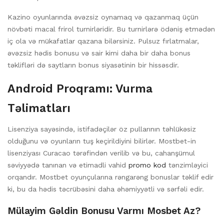
Kazino oyunlarında əvəzsiz oynamaq və qazanmaq üçün
növbəti macal frirol turnirləridir. Bu turnirlərə ödəniş etmədən
iç ola və mükafatlar qazana bilərsiniz. Pulsuz fırlatmalar,
əvəzsiz hədis bonusu və sair kimi daha bir daha bonus
təklifləri də saytların bonus siyasətinin bir hissəsdir.
Android Proqramı: Vurma
Təlimatları
Lisenziya sayəsində, istifadəçilər öz pullarının təhlükəsiz
olduğunu və oyunların tuş keçirildiyini bilirlər. Mostbet-in
lisenziyası Curacao tərəfindən verilib və bu, cahanşümul
səviyyədə tanınan və etimadli vahid
promo kod
tənzimləyici
orqandır. Mostbet oyunçularına rəngarəng bonuslar təklif edir
ki, bu da hədis təcrübəsini daha əhəmiyyətli və sərfəli edir.
Mülayim Gəldin Bonusu Varmı Mosbet Az?