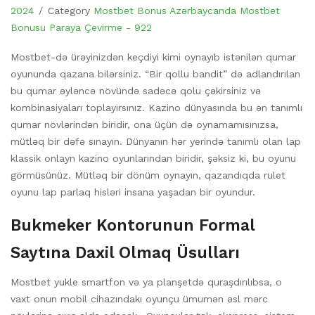
2024
/
Category
Mostbet Bonus Azərbaycanda Mostbet
Bonusu Paraya Çevirme - 922
Mostbet-də ürəyinizdən keçdiyi kimi oynayıb istənilən qumar
oyununda qazana bilərsiniz. “Bir qollu bandit” də adlandırılan
bu qumar əyləncə növündə sadəcə qolu çəkirsiniz və
kombinasiyaları toplayırsınız. Kazino dünyasında bu ən tanımlı
qumar növlərindən biridir, ona üçün də oynamamısınızsa,
mütləq bir dəfə sınayın. Dünyanın hər yerində tanımlı olan lap
klassik onlayn kazino oyunlarından biridir, şəksiz ki, bu oyunu
görmüsünüz. Mütləq bir dönüm oynayın, qazandıqda rulet
oyunu lap parlaq hisləri insana yaşadan bir oyundur.
Bukmeker Kontorunun Formal
Saytına Daxil Olmaq Üsulları
Mostbet yukle smartfon və ya planşetdə quraşdırılıbsa, o
vaxt onun mobil cihazındakı oyunçu ümumən əsl mərc