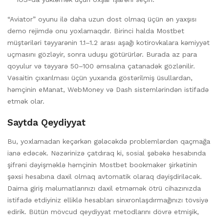
“Aviator” oyunu ilə daha uzun dost olmaq üçün ən yaxşısı
demo rejimdə onu yoxlamaqdır. Birinci halda Mostbet
müştəriləri təyyarənin 1.1–1.2 arası aşağı kotirovkalara kəmiyyət
uçmasını gözləyir, sonra uduşu götürürlər. Burada az para
qoyulur və təyyarə 50–100 əmsalına çatanadək gözlənilir.
Vəsaitin çıxarılması üçün yuxarıda göstərilmiş üsullardan,
həmçinin eManat, WebMoney və Dash sistemlərindən istifadə
etmək olar.
Saytda Qeydiyyat
Bu, yoxlamadan keçərkən gələcəkdə problemlərdən qaçmağa
ianə edəcək. Nəzərinizə çatdıraq ki, sosial şəbəkə hesabında
şifrəni dəyişməklə həmçinin Mostbet bookmaker şirkətinin
şəxsi hesabına daxil olmaq avtomatik olaraq dəyişdiriləcək.
Daima giriş məlumatlarınızı daxil etməmək ötrü cihazınızda
istifadə etdiyiniz elliklə hesabları sinxronlaşdırmağınızı tövsiyə
edirik. Bütün mövcud qeydiyyat metodlarını dövrə etmişik,