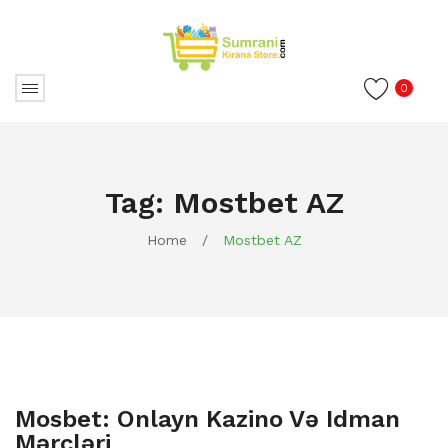
0
Tag:
Mostbet AZ
Home
/
Mostbet AZ
Mosbet: Onlayn Kazino Və Idman
Mərcləri