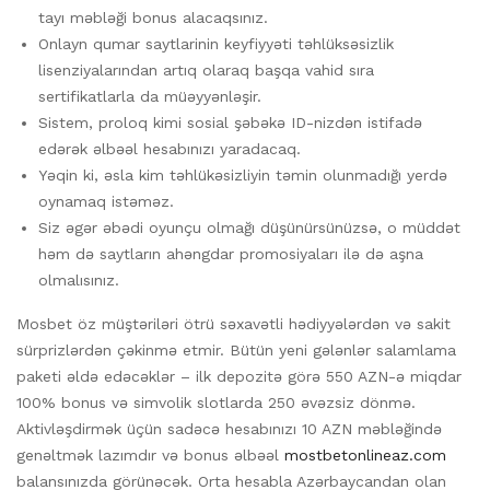
tayı məbləği bonus alacaqsınız.
Onlayn qumar saytlarinin keyfiyyəti təhlüksəsizlik
lisenziyalarından artıq olaraq başqa vahid sıra
sertifikatlarla da müəyyənləşir.
Sistem, proloq kimi sosial şəbəkə ID-nizdən istifadə
edərək əlbəəl hesabınızı yaradacaq.
Yəqin ki, əsla kim təhlükəsizliyin təmin olunmadığı yerdə
oynamaq istəməz.
Siz əgər əbədi oyunçu olmağı düşünürsünüzsə, o müddət
həm də saytların ahəngdar promosiyaları ilə də aşna
olmalısınız.
Mosbet öz müştəriləri ötrü səxavətli hədiyyələrdən və sakit
sürprizlərdən çəkinmə etmir. Bütün yeni gələnlər salamlama
paketi əldə edəcəklər – ilk depozitə görə 550 AZN-ə miqdar
100% bonus və simvolik slotlarda 250 əvəzsiz dönmə.
Aktivləşdirmək üçün sadəcə hesabınızı 10 AZN məbləğində
genəltmək lazımdır və bonus əlbəəl
mostbetonlineaz.com
balansınızda görünəcək. Orta hesabla Azərbaycandan olan