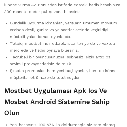
iPhone vurma AZ Bonusdan istifadə edərək, hədis hesabınıza
300 manata qədər pul qazana bilərsiniz.
Gündəlik uydurma idmanları, yarışların ümumən mövsüm
ərzində deyil, günlər və ya saatlar ərzində keçirildiyi
müxtəlif yalan idman oyunlarıdır.
Tətbiqi mostbet indir edərək, istənilən yerdə və vaxtda
mərc edə və hədis oynaya bilərsiniz.
Təcrübəli bir oyunçusunuzsa, şübhəsiz, sizin artıq öz
sevimli provayderləriniz də mülk.
Şirkətin promosları həm yeni başlayanlar, həm də köhnə
müştərilər ötrü nəzərdə tutulmuşdur.
Mostbet Uygulaması Apk Ios Ve
Mosbet Android Sistemine Sahip
Olun
Yəni hesabınızı 100 AZN-lə doldurmaqla siz tam olaraq