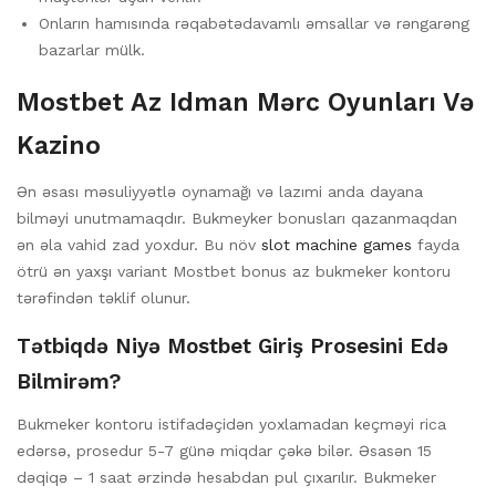
Onların hamısında rəqabətədavamlı əmsallar və rəngarəng
bazarlar mülk.
Mostbet Az Idman Mərc Oyunları Və
Kazino
Ən əsası məsuliyyətlə oynamağı və lazımi anda dayana
bilməyi unutmamaqdır. Bukmeyker bonusları qazanmaqdan
ən əla vahid zad yoxdur. Bu növ
slot machine games
fayda
ötrü ən yaxşı variant Mostbet bonus az bukmeker kontoru
tərəfindən təklif olunur.
Tətbiqdə Niyə Mostbet Giriş Prosesini Edə
Bilmirəm?
Bukmeker kontoru istifadəçidən yoxlamadan keçməyi rica
edərsə, prosedur 5-7 günə miqdar çəkə bilər. Əsasən 15
dəqiqə – 1 saat ərzində hesabdan pul çıxarılır. Bukmeker