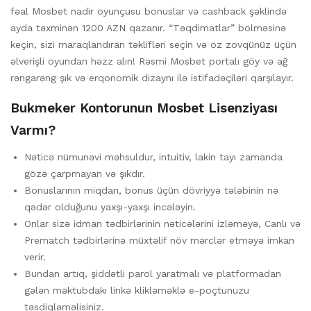
fəal Mosbet nadir oyunçusu bonuslar və cashback şəklində
ayda təxminən 1200 AZN qazanır. “Təqdimatlar” bölməsinə
keçin, sizi maraqlandıran təklifləri seçin və öz zövqünüz üçün
əlverişli oyundan həzz alın! Rəsmi Mosbet portalı göy və ağ
rəngarəng şık və erqonomik dizaynı ilə istifadəçiləri qarşılayır.
Bukmeker Kontorunun Mosbet Lisenziyası
Varmı?
Nəticə nümunəvi məhsuldur, intuitiv, lakin tayı zamanda
gözə çarpmayan və şıkdır.
Bonuslarının miqdarı, bonus üçün dövriyyə tələbinin nə
qədər olduğunu yaxşı-yaxşı incələyin.
Onlar sizə idman tədbirlərinin nəticələrini izləməyə, Canlı və
Prematch tədbirlərinə müxtəlif növ mərclər etməyə imkan
verir.
Bundan artıq, şiddətli parol yaratmalı və platformadan
gələn məktubdakı linkə klikləməklə e-poçtunuzu
təsdiqləməlisiniz.