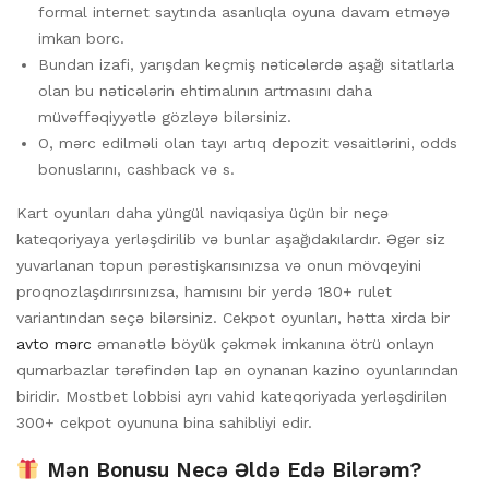
formal internet saytında asanlıqla oyuna davam etməyə
imkan borc.
Bundan izafi, yarışdan keçmiş nəticələrdə aşağı sitatlarla
olan bu nəticələrin ehtimalının artmasını daha
müvəffəqiyyətlə gözləyə bilərsiniz.
O, mərc edilməli olan tayı artıq depozit vəsaitlərini, odds
bonuslarını, cashback və s.
Kart oyunları daha yüngül naviqasiya üçün bir neçə
kateqoriyaya yerləşdirilib və bunlar aşağıdakılardır. Əgər siz
yuvarlanan topun pərəstişkarısınızsa və onun mövqeyini
proqnozlaşdırırsınızsa, hamısını bir yerdə 180+ rulet
variantından seçə bilərsiniz. Cekpot oyunları, hətta xirda bir
avto mərc
əmanətlə böyük çəkmək imkanına ötrü onlayn
qumarbazlar tərəfindən lap ən oynanan kazino oyunlarından
biridir. Mostbet lobbisi ayrı vahid kateqoriyada yerləşdirilən
300+ cekpot oyununa bina sahibliyi edir.
Mən Bonusu Necə Əldə Edə Bilərəm?