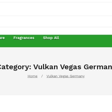
are
Fragrances
Shop All
Category:
Vulkan Vegas German
Home
/
Vulkan Vegas Germany