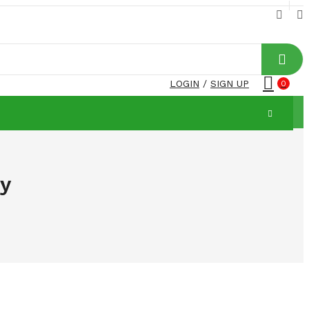
LOGIN
/
SIGN UP
0
y