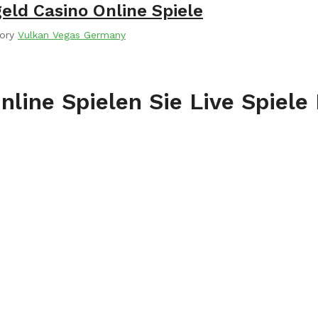
geld Casino Online Spiele
gory
Vulkan Vegas Germany
nline Spielen Sie Live Spiele