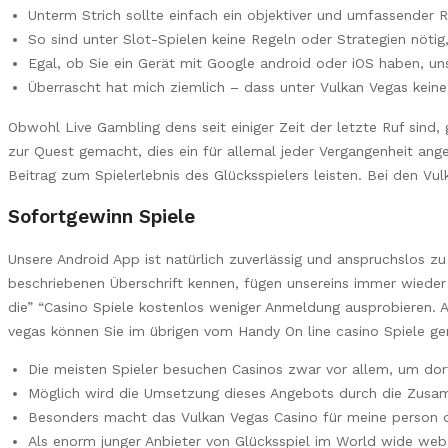
Unterm Strich sollte einfach ein objektiver und umfassende
So sind unter Slot-Spielen keine Regeln oder Strategien nöti
Egal, ob Sie ein Gerät mit Google android oder iOS haben, un
Überrascht hat mich ziemlich – dass unter Vulkan Vegas kein
Obwohl Live Gambling dens seit einiger Zeit der letzte Ruf sind,
zur Quest gemacht, dies ein für allemal jeder Vergangenheit ang
Beitrag zum Spielerlebnis des Glücksspielers leisten. Bei den Vu
Sofortgewinn Spiele
Unsere Android App ist natürlich zuverlässig und anspruchslos zu
beschriebenen Überschrift kennen, fügen unsereins immer wieder
die” “Casino Spiele kostenlos weniger Anmeldung ausprobieren.
vegas können Sie im übrigen vom Handy On line casino Spiele ge
Die meisten Spieler besuchen Casinos zwar vor allem, um dor
Möglich wird die Umsetzung dieses Angebots durch die Zusam
Besonders macht das Vulkan Vegas Casino für meine person d
Als enorm junger Anbieter von Glücksspiel im World wide web 