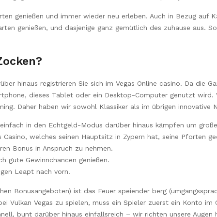
Arten genießen und immer wieder neu erleben. Auch in Bezug auf Ka
 Karten genießen, und dasjenige ganz gemütlich des zuhause aus.
 Zocken?
über hinaus registrieren Sie sich im Vegas Online casino. Da die G
rtphone, dieses Tablet oder ein Desktop-Computer genutzt wird. 
ng. Daher haben wir sowohl Klassiker als im übrigen innovative
nn einfach in den Echtgeld-Modus darüber hinaus kämpfen um groß
s Casino, welches seinen Hauptsitz in Zypern hat, seine Pforten ge
Ihren Bonus in Anspruch zu nehmen.
och gute Gewinnchancen genießen.
sigen Leapt nach vorn.
ichen Bonusangeboten) ist das Feuer speiender berg (umgangssprac
ei Vulkan Vegas zu spielen, muss ein Spieler zuerst ein Konto im 
ell, bunt darüber hinaus einfallsreich – wir richten unsere Auge