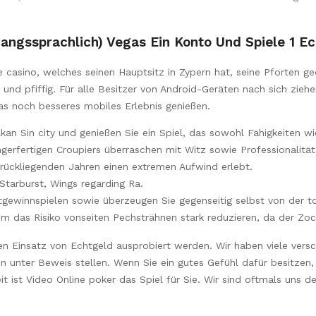
angssprachlich) Vegas Ein Konto Und Spiele 1 E
ine casino, welches seinen Hauptsitz in Zypern hat, seine Pforten 
und pfiffig. Für alle Besitzer von Android-Geräten nach sich zieh
as noch besseres mobiles Erlebnis genießen.
an Sin city und genießen Sie ein Spiel, das sowohl Fähigkeiten wi
erfertigen Croupiers überraschen mit Witz sowie Professionalität
urückliegenden Jahren einen extremen Aufwind erlebt.
Starburst, Wings regarding Ra.
gewinnspielen sowie überzeugen Sie gegenseitig selbst von der tol
das Risiko vonseiten Pechsträhnen stark reduzieren, da der Zock
en Einsatz von Echtgeld ausprobiert werden. Wir haben viele vers
en unter Beweis stellen. Wenn Sie ein gutes Gefühl dafür besitzen,
t ist Video Online poker das Spiel für Sie. Wir sind oftmals uns d