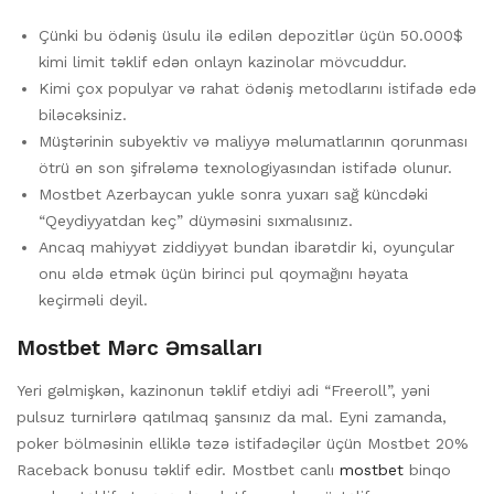
Çünki bu ödəniş üsulu ilə edilən depozitlər üçün 50.000$
kimi limit təklif edən onlayn kazinolar mövcuddur.
Kimi çox populyar və rahat ödəniş metodlarını istifadə edə
biləcəksiniz.
Müştərinin subyektiv və maliyyə məlumatlarının qorunması
ötrü ən son şifrələmə texnologiyasından istifadə olunur.
Mostbet Azerbaycan yukle sonra yuxarı sağ küncdəki
“Qeydiyyatdan keç” düyməsini sıxmalısınız.
Ancaq mahiyyət ziddiyyət bundan ibarətdir ki, oyunçular
onu əldə etmək üçün birinci pul qoymağını həyata
keçirməli deyil.
Mostbet Mərc Əmsalları
Yeri gəlmişkən, kazinonun təklif etdiyi adi “Freeroll”, yəni
pulsuz turnirlərə qatılmaq şansınız da mal. Eyni zamanda,
poker bölməsinin elliklə təzə istifadəçilər üçün Mostbet 20%
Raceback bonusu təklif edir. Mostbet canlı
mostbet
binqo