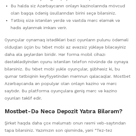
Bu halda siz Azərbaycanın onlayn kazinolarında mövcud
olan başqa ödəniş üsullarından birini seçə bilərsiniz.
Tətbiq sizə istənilən yerdə və vaxtda mərc eləmək və
hədis əylənmək imkanı verir.
Oyunçular oynamaq istədikləri bəzi oyunların pulunu ödəməli
olduqları üçün bu 1xbet mobi az əvəzsiz yükləyə biləcəyiniz
daha əla şeylərdən biridir. Hər forma mobil cihazı
dəstəklədiyindən oyunu istənilən telefon növündə də oynaya
bilərsiniz. Bu 1xbet mobi yukle oyunçular, şübhəsiz ki, bu
qumar tətbiqinin keyfiyyətindən məmnun qalacaqlar. Mostbet
Azərbaycanda ən populyar olan onlayn kazino və mərc
saytıdır. Bu platforma oyunçulara geniş mərc və kazino
oyunları təklif edir.
Mostbet-Də Necə Depozit Yatıra Bilərəm?
Şirkət haqda daha çox məlumatı onun rəsmi veb-saytından
tapa bilərsiniz. Yazımızın son qismində, yəni “Tez-tez