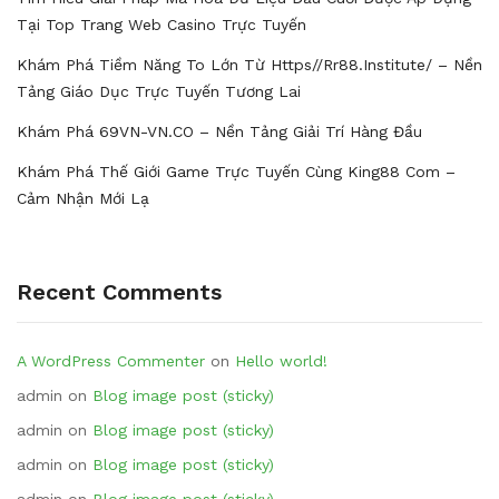
Tại Top Trang Web Casino Trực Tuyến
Khám Phá Tiềm Năng To Lớn Từ Https//rr88.institute/ – Nền
Tảng Giáo Dục Trực Tuyến Tương Lai
Khám Phá 69VN-VN.CO – Nền Tảng Giải Trí Hàng Đầu
Khám Phá Thế Giới Game Trực Tuyến Cùng King88 Com –
Cảm Nhận Mới Lạ
Recent Comments
A WordPress Commenter
on
Hello world!
admin
on
Blog image post (sticky)
admin
on
Blog image post (sticky)
admin
on
Blog image post (sticky)
admin
on
Blog image post (sticky)