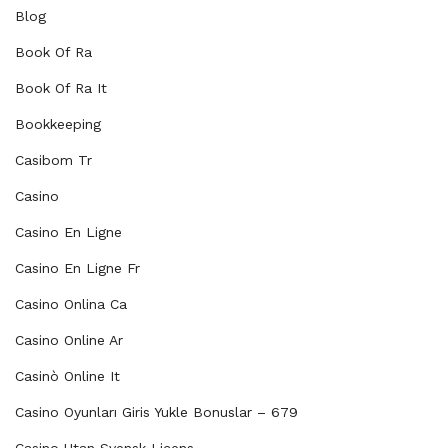
Blog
Book Of Ra
Book Of Ra It
Bookkeeping
Casibom Tr
Casino
Casino En Ligne
Casino En Ligne Fr
Casino Onlina Ca
Casino Online Ar
Casinò Online It
Casino Oyunları Giris Yukle Bonuslar – 679
Casino Utan Svensk Licens