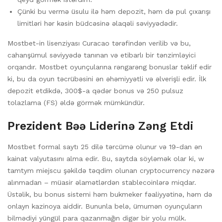
Çünki bu vermə üsulu ilə həm depozit, həm də pul çıxarışı
limitləri hər kəsin büdcəsinə əlaqəli səviyyədədir.
Mostbet-in lisenziyası Curacao tərəfindən verilib və bu,
cahanşümul səviyyədə tanınan və etibarlı bir tənzimləyici
orqandır. Mostbet oyunçularına rəngarəng bonuslar təklif edir
ki, bu da oyun təcrübəsini ən əhəmiyyətli və əlverişli edir. İlk
depozit etdikdə, 300$-a qədər bonus və 250 pulsuz
tolazlama (FS) əldə görmək mümkündür.
Prezident Bəə Liderinə Zəng Etdi
Mostbet formal saytı 25 dilə tərcümə olunur və 19-dan ən
kainat valyutasını alma edir. Bu, saytda söyləmək olar ki, w
tamtym miejscu şəkildə təqdim olunan cryptocurrency nəzərə
alınmadan – müasir əlamətlərdən stablecoinlərə miqdar.
Üstəlik, bu bonus sistemi həm bukmeker fəaliyyətinə, həm də
onlayn kazinoya aiddir. Bununla belə, ümumən oyunçuların
bilmədiyi yüngül para qazanmağın digər bir yolu mülk.