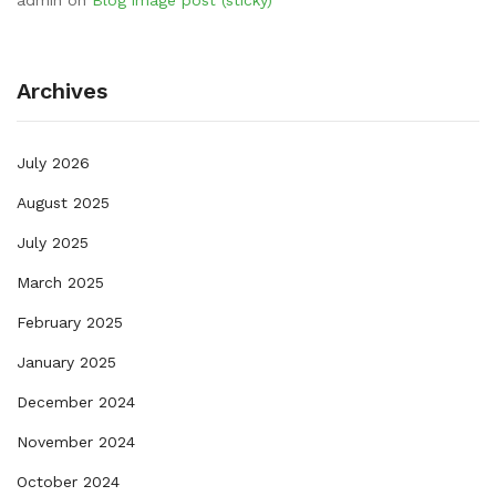
Archives
July 2026
August 2025
July 2025
March 2025
February 2025
January 2025
December 2024
November 2024
October 2024