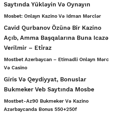
Saytında Yükləyin Və Oynayın
Mosbet: Onlayn Kazino Və Idman Mərclər
Cavid Qurbanov Özünə Bir Kazino
Açıb, Amma Başqalarına Buna Icazə
Verilmir – Eti̇raz
Mostbet Azerbaycan – Etimadli Onlayn Mərc
Və Casino
Giris Və Qeydiyyat, Bonuslar
Bukmeker Veb Saytında Mosbe
Mostbet-Az90 Bukmeker Və Kazino
Azərbaycanda Bonus 550+250f