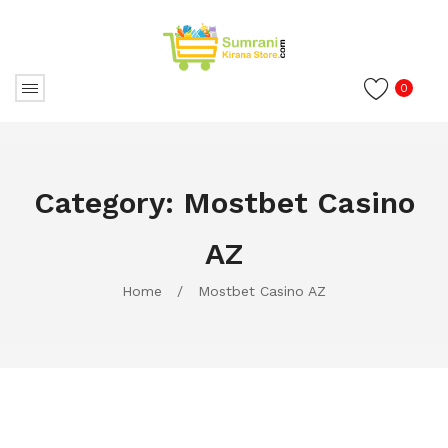
0
Category:
Mostbet Casino
AZ
Home
/
Mostbet Casino AZ