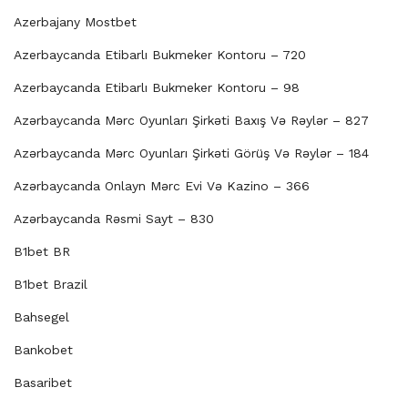
Azerbajany Mostbet
Azerbaycanda Etibarlı Bukmeker Kontoru – 720
Azerbaycanda Etibarlı Bukmeker Kontoru – 98
Azərbaycanda Mərc Oyunları Şirkəti Baxış Və Rəylər – 827
Azərbaycanda Mərc Oyunları Şirkəti Görüş Və Rəylər – 184
Azərbaycanda Onlayn Mərc Evi Və Kazino – 366
Azərbaycanda Rəsmi Sayt – 830
B1bet BR
B1bet Brazil
Bahsegel
Bankobet
Basaribet