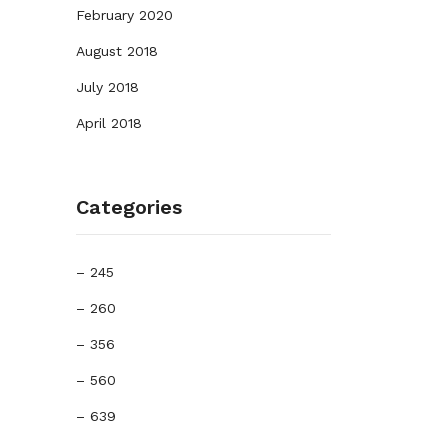
February 2020
August 2018
July 2018
April 2018
Categories
– 245
– 260
– 356
– 560
– 639