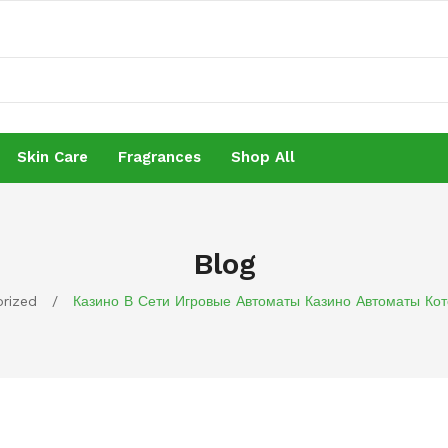
Skin Care
Fragrances
Shop All
Skin Care
Fragrances
Shop All
Blog
rized
/
Казино В Сети Игровые Автоматы Казино Автоматы Ко