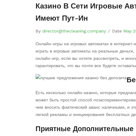
Казино В Сети Игровые А
Имеют Пут-Ин
By
director@thecleaning.company
/
Date
May 2
Онлайн-игры на игровых автоматах в интернет-
играть в игровые автоматы на реальные деньги,
онлайн-игр, если вы хотите рассмотреть, и мно
гарантировать, что вы почти все будете остава
Бе
Есть несколько онлайн-казино, которые предлаг
может быть простой способ поэкспериментирова
чем вносить фактический аванс наличными, и э
легкой рекламы и инициирования бесплатных де
Приятные Дополнительные