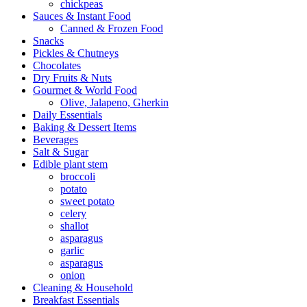
chickpeas
Sauces & Instant Food
Canned & Frozen Food
Snacks
Pickles & Chutneys
Chocolates
Dry Fruits & Nuts
Gourmet & World Food
Olive, Jalapeno, Gherkin
Daily Essentials
Baking & Dessert Items
Beverages
Salt & Sugar
Edible plant stem
broccoli
potato
sweet potato
celery
shallot
asparagus
garlic
asparagus
onion
Cleaning & Household
Breakfast Essentials