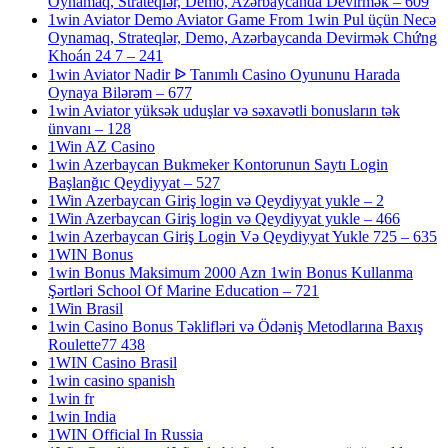
Oynamaq, Strateqlər, Demo, Azərbaycanda Devirmək – 609
1win Aviator Demo Aviator Game From 1win Pul üçün Necə
Oynamaq, Strateqlər, Demo, Azərbaycanda Devirmək Chứng
Khoán 24 7 – 241
1win Aviator Nadir ᐉ Tanımlı Casino Oyununu Harada
Oynaya Bilərəm – 677
1win Aviator yüksək uduşlar və səxavətli bonusların tək
ünvanı – 128
1Win AZ Casino
1win Azerbaycan Bukmeker Kontorunun Saytı Login
Başlanğıc Qeydiyyat – 527
1Win Azerbaycan Giriş login və Qeydiyyat yukle – 2
1Win Azerbaycan Giriş login və Qeydiyyat yukle – 466
1win Azerbaycan Giriş Login Və Qeydiyyat Yukle 725 – 635
1WIN Bonus
1win Bonus Maksimum 2000 Azn 1win Bonus Kullanma
Şərtləri School Of Marine Education – 721
1Win Brasil
1win Casino Bonus Təklifləri və Ödəniş Metodlarına Baxış
Roulette77 438
1WIN Casino Brasil
1win casino spanish
1win fr
1win India
1WIN Official In Russia