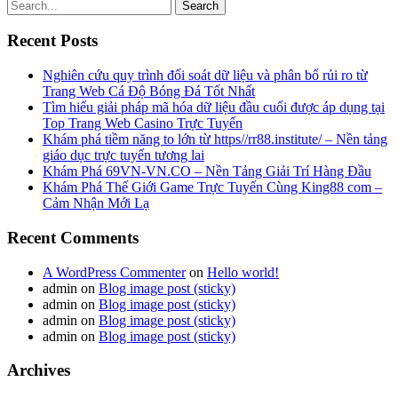
Search
Recent Posts
Nghiên cứu quy trình đối soát dữ liệu và phân bổ rủi ro từ
Trang Web Cá Độ Bóng Đá Tốt Nhất
Tìm hiểu giải pháp mã hóa dữ liệu đầu cuối được áp dụng tại
Top Trang Web Casino Trực Tuyến
Khám phá tiềm năng to lớn từ https//rr88.institute/ – Nền tảng
giáo dục trực tuyến tương lai
Khám Phá 69VN-VN.CO – Nền Tảng Giải Trí Hàng Đầu
Khám Phá Thế Giới Game Trực Tuyến Cùng King88 com –
Cảm Nhận Mới Lạ
Recent Comments
A WordPress Commenter
on
Hello world!
admin
on
Blog image post (sticky)
admin
on
Blog image post (sticky)
admin
on
Blog image post (sticky)
admin
on
Blog image post (sticky)
Archives