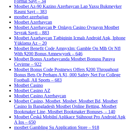
Formal Sayt – 34
Mostbet Az-90 Kazino Azerbaycan Lap Yaxşı Bukmeyker
Rəsmi Sayt – 383
mostbet azerbaijan
Mostbet Azerbaycan
Mostbet Azerbaycan ᐈ Onlayn Casino Oynayın Mostbet
Seyrək Sayti – 883
Mostbet Azərbaycan Tətbiqinin Icmalı Android Apk, Iphone
Yükləmə Az – 20
Mostbet Benefit Code Amnyxlm: Gamble On Mlb Or Nfl
With $200 Bonus Amnewyork – 646
Mostbet Bonus Azərbaycanda Mostbet Bonusu Paraya
Çevirme – 922
Mostbet Bonus Code Postnews Offers $200 Throughout
Bonus Bets Or Perhaps A $1, 000 Safety Net For College
Football, All Sports – 683
Mostbet Casino
Mostbet Casino AZ
Mostbet Casino Azerbaycan
Mostbet Casino, Mostbet, Mosbet, Mostbet Bd, Mostbet
Casino In Bangladesh Mostbet Online Betting, Mostbet
Bookmaker Line, Mostbet Bookmaker Bonuses, – 140
Mostbet Česká Mobilní Aplikace Stáhnout Pro Android Apk
A Ios – 650
‎mostbet Gambling Su Application Store – 918