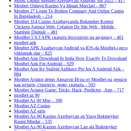
Mobil Tətbiqi Mostbet Azerbayсan Android, Ios 2022 – 417
Mosbet: Onlayn Kazino Və Idman Mərcləri – 867
Mostbet 27 Login To Betting Company And Online Casino
In Bangladesh – 214
Mostbet 314 Casino Azərbaycanda Bukmeker Kontor
Clickerp Agence Web, Création De Site Web , Mobile ,
Startégie Digitale – 481
MostBet 5 9.3 APK скачать бесплатно на андроид – 401
mostbet apk
Mostbet APK Azərbaycan Android və IOS-da Mostbet-i necə
yükləmək olar – 825
Mostbet App Download In India How Exactly To Download
Mostbet Apk For Android – 929
Mostbet App Ke Stažení Aplikace Pro Ios A Android Apk –
984
Mostbet Aviator demo Авиатор Игра от Mostbet на деньги
как играть, стратеги, демо, скачать – 593
Mostbet Aviator Game: Tricks, Hack, Predictor , App – 717
mostbet az 90
Mostbet Az 90 Msp – 390
Mostbet AZ Casino
Mostbet AZ giriş
Mostbet Az-90 Kazino Azerbaycan ən Yaxşı Bukmeyker
Rəsmi Miqdar – 535
Mostbet Az-90 Kazino Azerbaycan Lap əla Bukmeyker