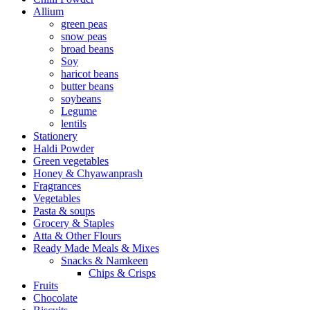
Allium
green peas
snow peas
broad beans
Soy
haricot beans
butter beans
soybeans
Legume
lentils
Stationery
Haldi Powder
Green vegetables
Honey & Chyawanprash
Fragrances
Vegetables
Pasta & soups
Grocery & Staples
Atta & Other Flours
Ready Made Meals & Mixes
Snacks & Namkeen
Chips & Crisps
Fruits
Chocolate