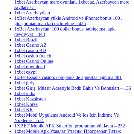
1xbet Azerbaycan merc oyunlari, 1xbet az, Azerbaycan merc
saytlari 771
1xbet Azerbaydjan
1xBet Azərbaycan yükle Android və iPhone: bonus 100 ,
giriş, idman mərcləri pictureline – 425
1xBet Azərbaycan: 100 dollar bonus, tətbiqetmə, apk,
qeydiyyat – 448
1xbet Brazil
1xbet Casino AZ
1xbet casino BD
1xbet casino french
1xbet Casino Online
1xbet download
1xbet egypt
1xBet España casino: compañía de apuestas legítima 481
1xbet giriş
1xbet Giriş: Müasir Adresiyle Bədii Bahis Ve Bonusları – 136
1xbet india
1xbet Kazahstan
1xbet Korea
1xbet KR
1xbet Mobil Uygulama Android Ve Ios Için İndirme Ve
Yükleme – 674
1XBET Mobile APK Smartfon proqramını yükləyin – 252
1xbet Mobile Apk Ухаалаг Утасны Програмыг Татаж