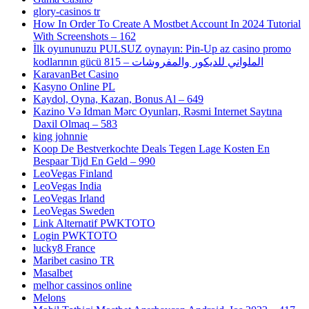
glory-casinos tr
How In Order To Create A Mostbet Account In 2024 Tutorial
With Screenshots – 162
İlk oyununuzu PULSUZ oynayın: Pin-Up az casino promo
kodlarının gücü الملواني للديكور والمفروشات – 815
KaravanBet Casino
Kasyno Online PL
Kaydol, Oyna, Kazan, Bonus Al – 649
Kazino Və Idman Mərc Oyunları, Rəsmi Internet Saytına
Daxil Olmaq – 583
king johnnie
Koop De Bestverkochte Deals Tegen Lage Kosten En
Bespaar Tijd En Geld – 990
LeoVegas Finland
LeoVegas India
LeoVegas Irland
LeoVegas Sweden
Link Alternatif PWKTOTO
Login PWKTOTO
lucky8 France
Maribet casino TR
Masalbet
melhor cassinos online
Melons