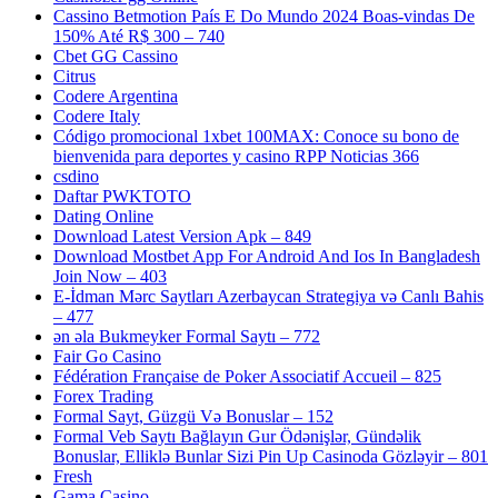
Cassino Betmotion País E Do Mundo 2024 Boas-vindas De
150% Até R$ 300 – 740
Cbet GG Cassino
Citrus
Codere Argentina
Codere Italy
Código promocional 1xbet 100MAX: Conoce su bono de
bienvenida para deportes y casino RPP Noticias 366
csdino
Daftar PWKTOTO
Dating Online
Download Latest Version Apk – 849
Download Mostbet App For Android And Ios In Bangladesh
Join Now – 403
E-İdman Mərc Saytları Azerbaycan Strategiya və Canlı Bahis
– 477
ən əla Bukmeyker Formal Saytı – 772
Fair Go Casino
Fédération Française de Poker Associatif Accueil – 825
Forex Trading
Formal Sayt, Güzgü Və Bonuslar – 152
Formal Veb Saytı Bağlayın️ Gur Ödənişlər, Gündəlik
Bonuslar, Elliklə Bunlar Sizi Pin Up Casinoda Gözləyir – 801
Fresh
Gama Casino