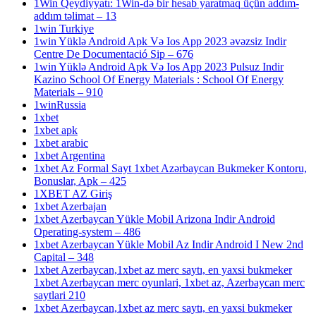
1Win Qeydiyyatı: 1Win-də bir hesab yaratmaq üçün addım-
addım təlimat – 13
1win Turkiye
1win Yüklə Android Apk Və Ios App 2023 əvəzsiz Indir
Centre De Documentació Sip – 676
1win Yüklə Android Apk Və Ios App 2023 Pulsuz Indir
Kazino School Of Energy Materials : School Of Energy
Materials – 910
1winRussia
1xbet
1xbet apk
1xbet arabic
1xbet Argentina
1xbet Az Formal Sayt 1xbet Azərbaycan Bukmeker Kontoru,
Bonuslar, Apk – 425
1XBET AZ Giriş
1xbet Azerbajan
1xbet Azerbaycan Yükle Mobil Arizona Indir Android
Operating-system – 486
1xbet Azerbaycan Yükle Mobil Az Indir Android I New 2nd
Capital – 348
1xbet Azerbaycan,1xbet az merc saytı, en yaxsi bukmeker
1xbet Azerbaycan merc oyunlari, 1xbet az, Azerbaycan merc
saytlari 210
1xbet Azerbaycan,1xbet az merc saytı, en yaxsi bukmeker