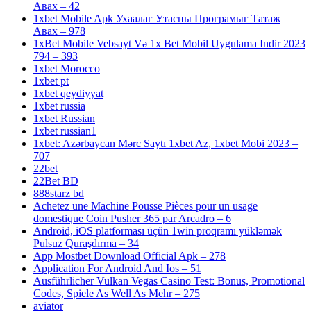
Авах – 42
1xbet Mobile Apk Ухаалаг Утасны Програмыг Татаж
Авах – 978
1xBet Mobile Vebsayt Və 1x Bet Mobil Uygulama Indir 2023
794 – 393
1xbet Morocco
1xbet pt
1xbet qeydiyyat
1xbet russia
1xbet Russian
1xbet russian1
1xbet: Azərbaycan Mərc Saytı 1xbet Az, 1xbet Mobi 2023 –
707
22bet
22Bet BD
888starz bd
Achetez une Machine Pousse Pièces pour un usage
domestique Coin Pusher 365 par Arcadro – 6
Android, iOS platforması üçün 1win proqramı yükləmək
Pulsuz Quraşdırma – 34
App Mostbet Download Official Apk – 278
Application For Android And Ios – 51
Ausführlicher Vulkan Vegas Casino Test: Bonus, Promotional
Codes, Spiele As Well As Mehr – 275
aviator