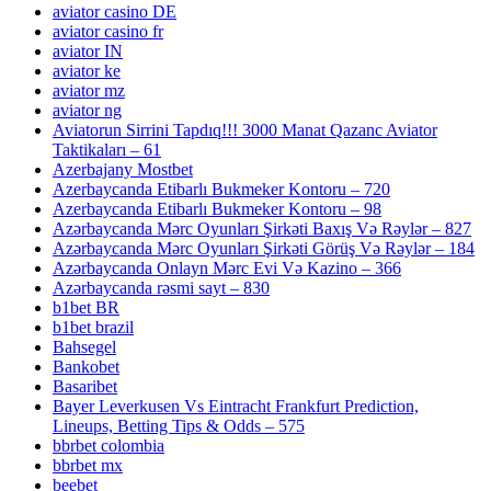
aviator casino DE
aviator casino fr
aviator IN
aviator ke
aviator mz
aviator ng
Aviatorun Sirrini Tapdıq!!! 3000 Manat Qazanc Aviator
Taktikaları – 61
Azerbajany Mostbet
Azerbaycanda Etibarlı Bukmeker Kontoru – 720
Azerbaycanda Etibarlı Bukmeker Kontoru – 98
Azərbaycanda Mərc Oyunları Şirkəti Baxış Və Rəylər – 827
Azərbaycanda Mərc Oyunları Şirkəti Görüş Və Rəylər – 184
Azərbaycanda Onlayn Mərc Evi Və Kazino – 366
Azərbaycanda rəsmi sayt – 830
b1bet BR
b1bet brazil
Bahsegel
Bankobet
Basaribet
Bayer Leverkusen Vs Eintracht Frankfurt Prediction,
Lineups, Betting Tips & Odds – 575
bbrbet colombia
bbrbet mx
beebet