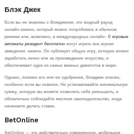
Блэк Джек
Если вы не знакомы с блэкджеком, это модный раунд
онлайн-казино, который можно попробовать в обычном
режиме или, возможно, в международных онлайн- В
игровые
автоматы резидент бесплатно
могут играть все игроки
заведения. казино. Он публикует общую игру, которую можно
заработать лично или за произведение искусства, и
обеспечивает один из самых важных джекпотов в мире.
Однако, помимо его или ее одобрения, блэкджек опасен,
особенно если вы новичок. Не устанавливайте минимальную
сумму, которую вы можете позволить себе уменьшить, и
обязательно соблюдайте местное законодательство, когда
начинаете делать ставки.
BetOnline
BetOnline — это действительно современное, мобильное