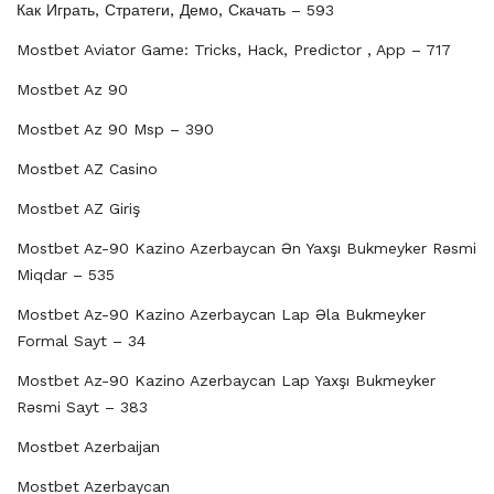
Как Играть, Стратеги, Демо, Скачать – 593
Mostbet Aviator Game: Tricks, Hack, Predictor , App – 717
Mostbet Az 90
Mostbet Az 90 Msp – 390
Mostbet AZ Casino
Mostbet AZ Giriş
Mostbet Az-90 Kazino Azerbaycan Ən Yaxşı Bukmeyker Rəsmi
Miqdar – 535
Mostbet Az-90 Kazino Azerbaycan Lap Əla Bukmeyker
Formal Sayt – 34
Mostbet Az-90 Kazino Azerbaycan Lap Yaxşı Bukmeyker
Rəsmi Sayt – 383
Mostbet Azerbaijan
Mostbet Azerbaycan