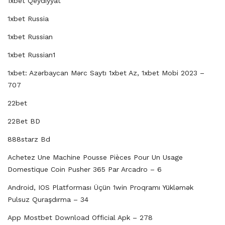
1xbet Qeydiyyat
1xbet Russia
1xbet Russian
1xbet Russian1
1xbet: Azərbaycan Mərc Saytı 1xbet Az, 1xbet Mobi 2023 –
707
22bet
22Bet BD
888starz Bd
Achetez Une Machine Pousse Pièces Pour Un Usage
Domestique Coin Pusher 365 Par Arcadro – 6
Android, IOS Platforması Üçün 1win Proqramı Yükləmək
Pulsuz Quraşdırma – 34
App Mostbet Download Official Apk – 278