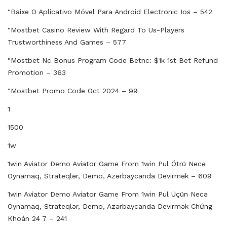
"baixe O Aplicativo Móvel Para Android Electronic Ios – 542
"mostbet Casino Review With Regard To Us-Players
Trustworthiness And Games – 577
"mostbet Nc Bonus Program Code Betnc: $1k 1st Bet Refund
Promotion – 363
"mostbet Promo Code Oct 2024 – 99
1
1500
1w
1win Aviator Demo Aviator Game From 1win Pul Ötrü Necə
Oynamaq, Strateqlər, Demo, Azərbaycanda Devirmək – 609
1win Aviator Demo Aviator Game From 1win Pul Üçün Necə
Oynamaq, Strateqlər, Demo, Azərbaycanda Devirmək Chứng
Khoán 24 7 – 241