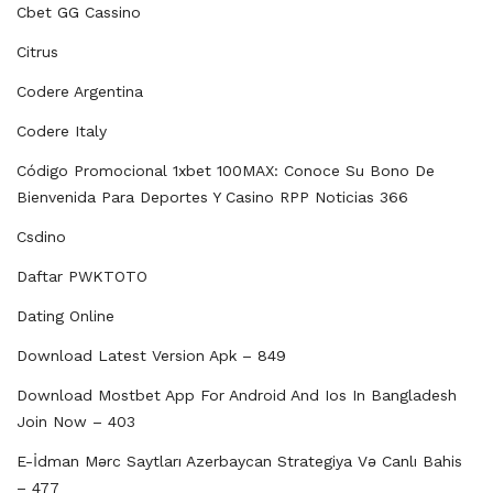
Cbet GG Cassino
Citrus
Codere Argentina
Codere Italy
Código Promocional 1xbet 100MAX: Conoce Su Bono De
Bienvenida Para Deportes Y Casino RPP Noticias 366
Csdino
Daftar PWKTOTO
Dating Online
Download Latest Version Apk – 849
Download Mostbet App For Android And Ios In Bangladesh
Join Now – 403
E-İdman Mərc Saytları Azerbaycan Strategiya Və Canlı Bahis
– 477