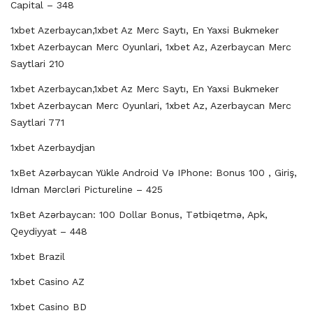
Capital – 348
1xbet Azerbaycan,1xbet Az Merc Saytı, En Yaxsi Bukmeker
1xbet Azerbaycan Merc Oyunlari, 1xbet Az, Azerbaycan Merc
Saytlari 210
1xbet Azerbaycan,1xbet Az Merc Saytı, En Yaxsi Bukmeker
1xbet Azerbaycan Merc Oyunlari, 1xbet Az, Azerbaycan Merc
Saytlari 771
1xbet Azerbaydjan
1xBet Azərbaycan Yükle Android Və IPhone: Bonus 100 , Giriş,
Idman Mərcləri Pictureline – 425
1xBet Azərbaycan: 100 Dollar Bonus, Tətbiqetmə, Apk,
Qeydiyyat – 448
1xbet Brazil
1xbet Casino AZ
1xbet Casino BD