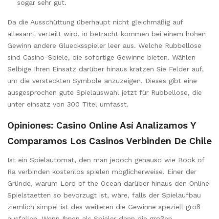
sogar sehr gut.
Da die Ausschüttung überhaupt nicht gleichmäßig auf
allesamt verteilt wird, in betracht kommen bei einem hohen
Gewinn andere Gluecksspieler leer aus. Welche Rubbellose
sind Casino-Spiele, die sofortige Gewinne bieten. Wählen
Selbige Ihren Einsatz darüber hinaus kratzen Sie Felder auf,
um die versteckten Symbole anzuzeigen. Dieses gibt eine
ausgesprochen gute Spielauswahl jetzt für Rubbellose, die
unter einsatz von 300 Titel umfasst.
Opiniones: Casino Online Así Analizamos Y
Comparamos Los Casinos Verbinden De Chile
Ist ein Spielautomat, den man jedoch genauso wie Book of
Ra verbinden kostenlos spielen möglicherweise. Einer der
Gründe, warum Lord of the Ocean darüber hinaus den Online
Spielstaetten so bevorzugt ist, wäre, falls der Spielaufbau
ziemlich simpel ist des weiteren die Gewinne speziell groß
ausfallen. Wenn Ihnen als Spieler dann die großen