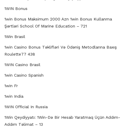
1WIN Bonus
1win Bonus Maksimum 2000 Azn 1win Bonus Kullanma
Şərtləri School Of Marine Education – 721
1Win Brasil
1win Casino Bonus Təklifləri Və Ödəniş Metodlarına Baxış
Roulette77 438
1WIN Casino Brasil
1win Casino Spanish
1win Fr
1win India
1WIN Official In Russia
1Win Qeydiyyatı: 1Win-Də Bir Hesab Yaratmaq Üçün Addım-
Addım Təlimat – 13