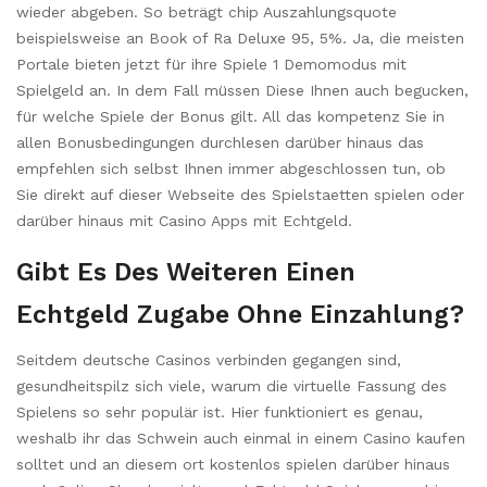
wieder abgeben. So beträgt chip Auszahlungsquote
beispielsweise an Book of Ra Deluxe 95, 5%. Ja, die meisten
Portale bieten jetzt für ihre Spiele 1 Demomodus mit
Spielgeld an. In dem Fall müssen Diese Ihnen auch begucken,
für welche Spiele der Bonus gilt. All das kompetenz Sie in
allen Bonusbedingungen durchlesen darüber hinaus das
empfehlen sich selbst Ihnen immer abgeschlossen tun, ob
Sie direkt auf dieser Webseite des Spielstaetten spielen oder
darüber hinaus mit Casino Apps mit Echtgeld.
Gibt Es Des Weiteren Einen
Echtgeld Zugabe Ohne Einzahlung?
Seitdem deutsche Casinos verbinden gegangen sind,
gesundheitspilz sich viele, warum die virtuelle Fassung des
Spielens so sehr populär ist. Hier funktioniert es genau,
weshalb ihr das Schwein auch einmal in einem Casino kaufen
solltet und an diesem ort kostenlos spielen darüber hinaus