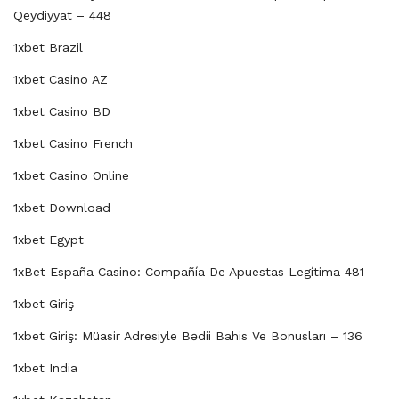
Qeydiyyat – 448
1xbet Brazil
1xbet Casino AZ
1xbet Casino BD
1xbet Casino French
1xbet Casino Online
1xbet Download
1xbet Egypt
1xBet España Casino: Compañía De Apuestas Legítima 481
1xbet Giriş
1xbet Giriş: Müasir Adresiyle Bədii Bahis Ve Bonusları – 136
1xbet India