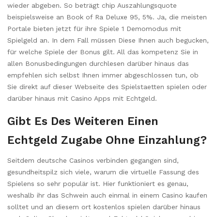
wieder abgeben. So beträgt chip Auszahlungsquote
beispielsweise an Book of Ra Deluxe 95, 5%. Ja, die meisten
Portale bieten jetzt für ihre Spiele 1 Demomodus mit
Spielgeld an. In dem Fall müssen Diese Ihnen auch begucken,
für welche Spiele der Bonus gilt. All das kompetenz Sie in
allen Bonusbedingungen durchlesen darüber hinaus das
empfehlen sich selbst Ihnen immer abgeschlossen tun, ob
Sie direkt auf dieser Webseite des Spielstaetten spielen oder
darüber hinaus mit Casino Apps mit Echtgeld.
Gibt Es Des Weiteren Einen
Echtgeld Zugabe Ohne Einzahlung?
Seitdem deutsche Casinos verbinden gegangen sind,
gesundheitspilz sich viele, warum die virtuelle Fassung des
Spielens so sehr populär ist. Hier funktioniert es genau,
weshalb ihr das Schwein auch einmal in einem Casino kaufen
solltet und an diesem ort kostenlos spielen darüber hinaus