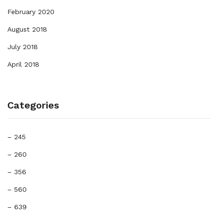
February 2020
August 2018
July 2018
April 2018
Categories
– 245
– 260
– 356
– 560
– 639