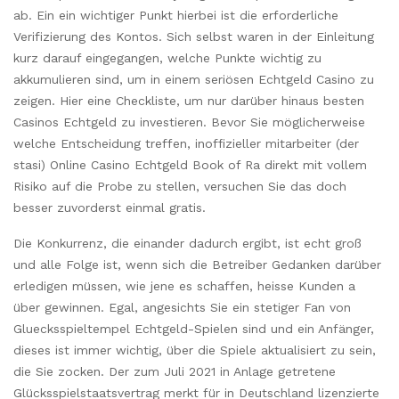
ab. Ein ein wichtiger Punkt hierbei ist die erforderliche
Verifizierung des Kontos. Sich selbst waren in der Einleitung
kurz darauf eingegangen, welche Punkte wichtig zu
akkumulieren sind, um in einem seriösen Echtgeld Casino zu
zeigen. Hier eine Checkliste, um nur darüber hinaus besten
Casinos Echtgeld zu investieren. Bevor Sie möglicherweise
welche Entscheidung treffen, inoffizieller mitarbeiter (der
stasi) Online Casino Echtgeld Book of Ra direkt mit vollem
Risiko auf die Probe zu stellen, versuchen Sie das doch
besser zuvorderst einmal gratis.
Die Konkurrenz, die einander dadurch ergibt, ist echt groß
und alle Folge ist, wenn sich die Betreiber Gedanken darüber
erledigen müssen, wie jene es schaffen, heisse Kunden a
über gewinnen. Egal, angesichts Sie ein stetiger Fan von
Gluecksspieltempel Echtgeld-Spielen sind und ein Anfänger,
dieses ist immer wichtig, über die Spiele aktualisiert zu sein,
die Sie zocken. Der zum Juli 2021 in Anlage getretene
Glücksspielstaatsvertrag merkt für in Deutschland lizenzierte