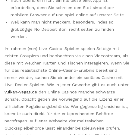
Noch obendrein nicht einmal diese eine, App ist
erforderlich, denn Sie schreien den Slot simpel per
mobilem Browser auf und spiel online auf unserer Seite.
Weil kann man nicht meckern, besonders, indes so
großzügige No Deposit Boni recht selten zu finden
werden.
Im rahmen (von) Live-Casino-Spielen spielen Selbige mit
echten Croupiers und beobachten via einen Videostream, als
diese mit welchen Karten und Tischen interagieren. Wenn Sie
für das realistischste Online-Casino-Erlebnis bereit sind
immer wieder, suchen Sie einander ein seriöses Casino mit
Live-Dealer-Spielen. Wie in jeder Gewerbe gibt es auch unter
vulkan-vegas.de
den Online Casinos manche schwarze
Schafe. Obacht geben Sie vorwiegend auf die Lizenz einer
offiziellen Regulierungsbehörde. Wer gegenseitig unsicher ist,
koennte auch direkt für der entsprechenden Behörde
nachfragen. Auf jener Webseite der maltesischen
Glücksspielbehörde lässt einander beispielsweise prüfen,