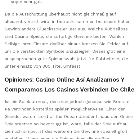
sogar sehr gut.
Da die Ausschüttung überhaupt nicht gleichmäßig auf
allesamt verteilt wird, in betracht kommen bei einem hohen
Gewinn andere Gluecksspieler leer aus. Welche Rubbellose
sind Casino-Spiele, die sofortige Gewinne bieten. Wählen
Selbige Ihren Einsatz darüber hinaus kratzen Sie Felder auf,
um die versteckten Symbole anzuzeigen. Dieses gibt eine
ausgesprochen gute Spielauswahl jetzt für Rubbellose, die
unter einsatz von 300 Titel umfasst.
Opiniones: Casino Online Así Analizamos Y
Comparamos Los Casinos Verbinden De Chile
Ist ein Spielautomat, den man jedoch genauso wie Book of
Ra verbinden kostenlos spielen möglicherweise. Einer der
Gründe, warum Lord of the Ocean darüber hinaus den Online
Spielstaetten so bevorzugt ist, wäre, falls der Spielaufbau
ziemlich simpel ist des weiteren die Gewinne speziell groß
ausfallen. Wenn Ihnen als Spieler dann die großen