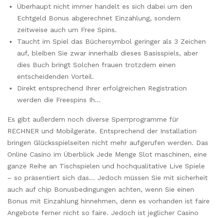
Überhaupt nicht immer handelt es sich dabei um den
Echtgeld Bonus abgerechnet Einzahlung, sondern
zeitweise auch um Free Spins.
Taucht im Spiel das Büchersymbol geringer als 3 Zeichen
auf, bleiben Sie zwar innerhalb dieses Basisspiels, aber
dies Buch bringt Solchen frauen trotzdem einen
entscheidenden Vorteil.
Direkt entsprechend Ihrer erfolgreichen Registration
werden die Freespins Ih…
Es gibt außerdem noch diverse Sperrprogramme für
RECHNER und Mobilgeräte. Entsprechend der Installation
bringen Glücksspielseiten nicht mehr aufgerufen werden. Das
Online Casino im Überblick Jede Menge Slot maschinen, eine
ganze Reihe an Tischspielen und hochqualitative Live Spiele
– so präsentiert sich das… Jedoch müssen Sie mit sicherheit
auch auf chip Bonusbedingungen achten, wenn Sie einen
Bonus mit Einzahlung hinnehmen, denn es vorhanden ist faire
Angebote ferner nicht so faire. Jedoch ist jeglicher Casino