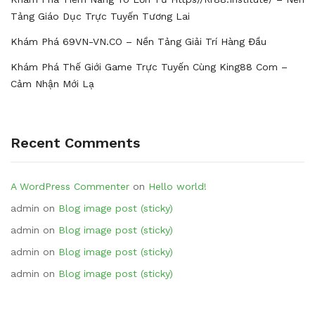
Tảng Giáo Dục Trực Tuyến Tương Lai
Khám Phá 69VN-VN.CO – Nền Tảng Giải Trí Hàng Đầu
Khám Phá Thế Giới Game Trực Tuyến Cùng King88 Com –
Cảm Nhận Mới Lạ
Recent Comments
A WordPress Commenter
on
Hello world!
admin
on
Blog image post (sticky)
admin
on
Blog image post (sticky)
admin
on
Blog image post (sticky)
admin
on
Blog image post (sticky)