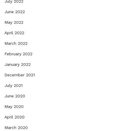
July 2022
June 2022
May 2022
April 2022
March 2022
February 2022
January 2022
December 2021
July 2021
June 2020
May 2020
April 2020
March 2020