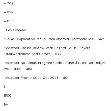
– 709
– 818
– 855
! Без Рубрики
"baixe O Aplicativo Móvel Para Android Electronic Ios – 542
"mostbet Casino Review With Regard To Us-Players
Trustworthiness And Games – 577
"mostbet Nc Bonus Program Code Betnc: $1k 1st Bet Refund
Promotion – 363
"mostbet Promo Code Oct 2024 – 99
1
1500
1w