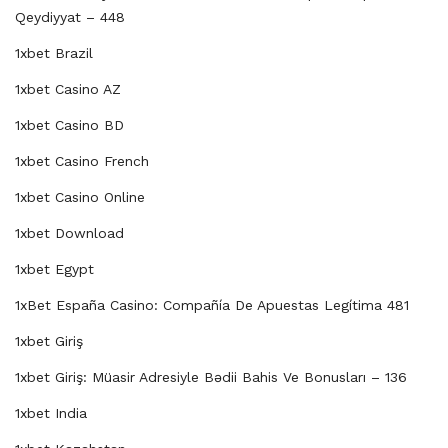
Qeydiyyat – 448
1xbet Brazil
1xbet Casino AZ
1xbet Casino BD
1xbet Casino French
1xbet Casino Online
1xbet Download
1xbet Egypt
1xBet España Casino: Compañía De Apuestas Legítima 481
1xbet Giriş
1xbet Giriş: Müasir Adresiyle Bədii Bahis Ve Bonusları – 136
1xbet India