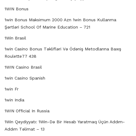
1WIN Bonus
1win Bonus Maksimum 2000 Azn 1win Bonus Kullanma
Şərtləri School Of Marine Education – 721
1Win Brasil
1win Casino Bonus Təklifləri Və Ödəniş Metodlarına Baxış
Roulette77 438
1WIN Casino Brasil
1win Casino Spanish
1win Fr
1win India
1WIN Official In Russia
1Win Qeydiyyatı: 1Win-Də Bir Hesab Yaratmaq Üçün Addım-
Addım Təlimat – 13