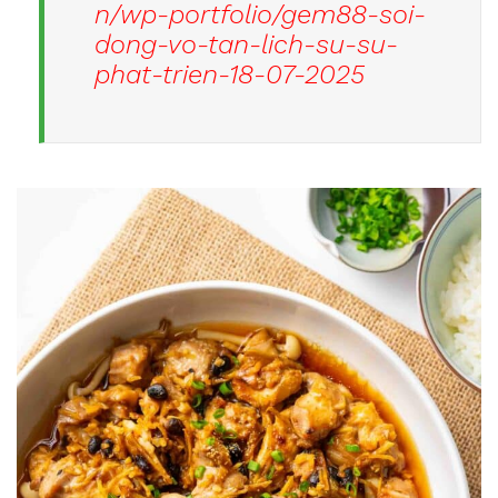
n/wp-portfolio/gem88-soi-
dong-vo-tan-lich-su-su-
phat-trien-18-07-2025