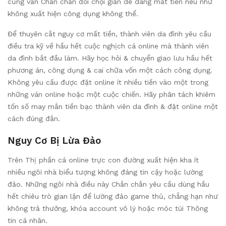
cũng vẫn Chắn chắn đối chọi giản dễ dàng mất tiền nếu như
không xuất hiện công dụng không thể.
Để thuyên cắt nguy cơ mất tiền, thành viên da đình yêu cầu
điều tra kỹ về hầu hết cuộc nghịch cá online mà thành viên
da đình bắt đầu làm. Hãy học hỏi & chuyển giao lưu hầu hết
phương án, công dụng & cai chữa vốn một cách công dụng.
Không yêu cầu được đặt online ít nhiều tiền vào một trong
những ván online hoặc một cuộc chiến. Hãy phân tách khiêm
tốn số may mắn tiền bạc thành viên da đình & đặt online một
cách đúng đắn.
Nguy Cơ Bị Lừa Đảo
Trên Thị phần cá online trực con đường xuất hiện kha ít
nhiều ngôi nhà biểu tượng không đáng tin cậy hoặc lường
đảo. Những ngôi nhà điều này Chắn chắn yêu cầu dùng hầu
hết chiêu trò gian lận để lường đảo game thủ, chẳng hạn như
không trả thưởng, khóa account vô lý hoặc móc túi Thông
tin cá nhân.