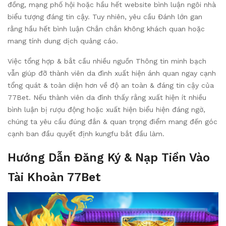
đồng, mạng phố hội hoặc hầu hết website bình luận ngôi nhà
biểu tượng đáng tin cậy. Tuy nhiên, yêu cầu Đánh lớn gan
rằng hầu hết bình luận Chắn chắn không khách quan hoặc
mang tính dung dịch quảng cáo.
Việc tổng hợp & bắt cầu nhiều nguồn Thông tin minh bạch
vẫn giúp đỡ thành viên da đình xuất hiện ánh quan ngay cạnh
tổng quát & toàn diện hơn về độ an toàn & đáng tin cậy của
77Bet. Nếu thành viên da đình thấy rằng xuất hiện ít nhiều
bình luận bị rượu động hoặc xuất hiện biểu hiện đáng ngờ,
chúng ta yêu cầu đúng đắn & quan trọng điểm mang đến góc
cạnh ban đầu quyết định kungfu bắt đầu làm.
Hướng Dẫn Đăng Ký & Nạp Tiền Vào
Tài Khoản 77Bet