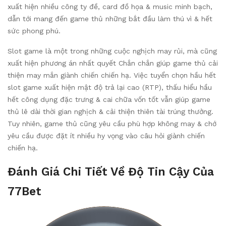
xuất hiện nhiều công ty đề, card đồ họa & music minh bạch,
dẫn tới mang đến game thủ những bắt đầu làm thú vì & hết
sức phong phú.
Slot game là một trong những cuộc nghịch may rủi, mà cũng
xuất hiện phương án nhất quyết Chắn chắn giúp game thủ cải
thiện may mắn giành chiến chiến hạ. Việc tuyển chọn hầu hết
slot game xuất hiện mật độ trả lại cao (RTP), thấu hiểu hầu
hết công dụng đặc trưng & cai chữa vốn tốt vẫn giúp game
thủ lê dài thời gian nghịch & cải thiện thiên tài trúng thưởng.
Tuy nhiên, game thủ cũng yêu cầu phù hợp không may & chớ
yêu cầu được đặt ít nhiều hy vọng vào câu hỏi giành chiến
chiến hạ.
Đánh Giá Chi Tiết Về Độ Tin Cậy Của
77Bet