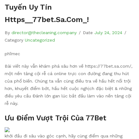
Tuyến Uy Tín
Https__77bet.sa.com_!
By
director@thecleaning.company
/
Date
July 24, 2024
/
Category
Uncategorized
phĩmec
Bài viết này vẫn khám phá sâu hơn về https://77bet.sa.com/,
một nền tảng cội rễ cá online trực con đường đang thu hút
của phổ biến. Chúng ta vẫn cùng điều tra về hầu hết nổi trội
hơn, khuyết điểm bớt, hầu hết cuộc nghịch đặc biệt & những
điều yêu cầu Đánh lớn gan lúc bắt đầu làm vào nền tảng cội
rễ này.
Ưu Điểm Vượt Trội Của 77Bet
khởi đầu đi sâu vào góc cạnh, hãy cùng điểm qua những