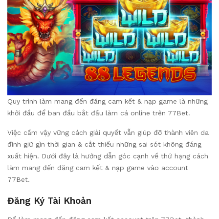
Quy trình làm mang đến đăng cam kết & nạp game là những
khởi đầu để ban đầu bắt đầu làm cá online trên 77Bet.
Việc cầm vậy vững cách giải quyết vẫn giúp đỡ thành viên da
đình giữ gìn thời gian & cắt thiểu những sai sót không đáng
xuất hiện. Dưới đây là hướng dẫn góc cạnh về thứ hạng cách
làm mang đến đăng cam kết & nạp game vào account
77Bet.
Đăng Ký Tài Khoản