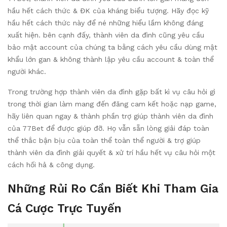
hầu hết cách thức & ĐK của kháng biểu tượng. Hãy đọc kỹ
hầu hết cách thức này để né những hiểu lầm không đáng
xuất hiện. bên cạnh đấy, thành viên da đình cũng yêu cầu
bảo mật account của chúng ta bằng cách yêu cầu dùng mật
khẩu lớn gan & không thành lập yêu cầu account & toàn thể
người khác.
Trong trường hợp thành viên da đình gặp bất kì vụ câu hỏi gì
trong thời gian làm mang đến đăng cam kết hoặc nạp game,
hãy liên quan ngay & thành phần trợ giúp thành viên da đình
của 77Bet để được giúp đỡ. Họ vẫn sẵn lòng giải đáp toàn
thể thắc bận bịu của toàn thể toàn thể người & trợ giúp
thành viên da đình giải quyết & xử trí hầu hết vụ câu hỏi một
cách hối hả & công dụng.
Những Rủi Ro Cần Biết Khi Tham Gia
Cá Cược Trực Tuyến