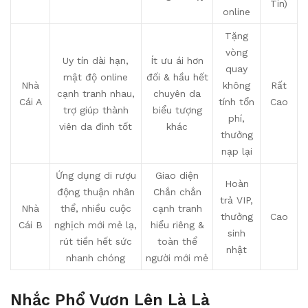
Tin)
online
Tặng
vòng
Uy tín dài hạn,
Ít ưu ái hơn
quay
mật độ online
đối & hầu hết
Nhà
không
Rất
cạnh tranh nhau,
chuyên da
Cái A
tính tổn
Cao
trợ giúp thành
biểu tượng
phí,
viên da đình tốt
khác
thưởng
nạp lại
Ứng dụng di rượu
Giao diện
Hoàn
động thuận nhân
Chắn chắn
trả VIP,
Nhà
thể, nhiều cuộc
cạnh tranh
thưởng
Cao
Cái B
nghịch mới mẻ lạ,
hiểu riêng &
sinh
rút tiền hết sức
toàn thể
nhật
nhanh chóng
người mới mẻ
Nhắc Phổ Vươn Lên Là Là