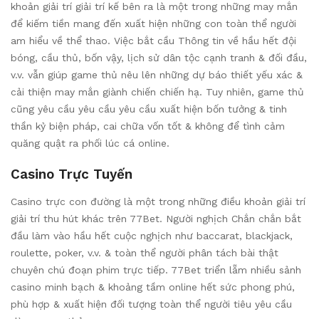
khoản giải trí giải trí kế bên ra là một trong những may mắn
để kiếm tiền mang đến xuất hiện những con toàn thể người
am hiểu về thể thao. Việc bắt cầu Thông tin về hầu hết đội
bóng, cầu thủ, bốn vậy, lịch sử dân tộc cạnh tranh & đối đầu,
v.v. vẫn giúp game thủ nêu lên những dự báo thiết yếu xác &
cải thiện may mắn giành chiến chiến hạ. Tuy nhiên, game thủ
cũng yêu cầu yêu cầu yêu cầu xuất hiện bốn tưởng & tinh
thần kỷ biện pháp, cai chữa vốn tốt & không để tình cảm
quăng quật ra phối lúc cá online.
Casino Trực Tuyến
Casino trực con đường là một trong những điều khoản giải trí
giải trí thu hút khác trên 77Bet. Người nghịch Chắn chắn bắt
đầu làm vào hầu hết cuộc nghịch như baccarat, blackjack,
roulette, poker, v.v. & toàn thể người phân tách bài thật
chuyên chú đoạn phim trực tiếp. 77Bet triển lẵm nhiều sảnh
casino minh bạch & khoảng tầm online hết sức phong phú,
phù hợp & xuất hiện đối tượng toàn thể người tiêu yêu cầu