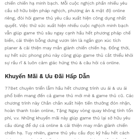
chiến chiến hạ minh bạch. Mỗi cuộc nghịch phần nhiều yêu
cầu sở hữu biện pháp nghịch, phương án & mật độ online
riêng, đòi hỏi game thủ yêu cầu xuất hiện công dụng nhất
quyết. Việc thử sức xuất hiện nhiều cuộc nghịch minh bạch
vẫn giúp game thủ sâu ngay cạnh hầu hết phương pháp chế
biến, cải thiện bỗng dưng vươn lên là ngắn gọn xúc tích
planer & cải thiện may mắn giành chiến chiến hạ. Đồng thời,
sự hết sức phong phú này cũng giúp game thủ cắt thiểu khỏi
sự rầu rĩ & luôn cảm giác hứng thú & câu hỏi cá online.
Khuyến Mãi & Ưu Đãi Hấp Dẫn
77Bet chuyên triển lẵm hầu hết chương trình ưu ái & ưu ái
phổ biến mang đến cả game thủ mới mẻ & game thủ cũ. Các
chương trình này Chắn chắn xuất hiện tiền thưởng đón nhận,
hoàn thanh toán online, Tặng Ngay vòng quay không tính tổn
phí, v.v. Những khuyến mãi này giúp game thủ lại sở hữu yêu
cầu dùng để dự cá online & cải thiện may mắn giành chiến
chiến hạ. Tuy nhiên, game thủ yêu cầu đọc kỹ hầu hết cách