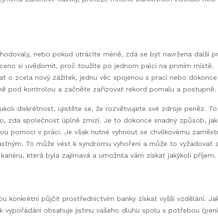
hodovaly, nebo pokud utrácíte méně, zdá se být navržena další p
uceno si uvědomit, proč toužíte po jednom palci na prvním místě.
at o zcela nový zážitek, jednu věc spojenou s prací nebo dokonce
 daně pod kontrolou a začněte zařizovat rekord pomalu a postupně.
ukoli diskrétnost, ujistěte se, že rozvětvujete své zdroje peněz. T
 to, zda společnost úplně zmizí. Je to dokonce snadný způsob, jak
hou pomoci v práci. Je však nutné vyhnout se chvilkovému zaměstn
ešťastným. To může vést k syndromu vyhoření a může to vyžadovat zn
ariéru, která byla zajímavá a umožnila vám získat jakýkoli příjem.
 konkrétní půjčit prostřednictvím banky získat vyšší vzdělání. Jak
k vypořádání obsahuje jistinu vašeho dluhu spolu s potřebou (pení