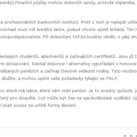
ví peněz).Finanční půjčky mohou dokončit spoty, protože stipendia,
profesionálních bankovních institucí. První z nich je nejlepší vzh
’michael musí mít kreditní skóre, pokud chcete splnit kritéria. Ten
polupodepisovatele. Při dokončení FAFSA budete vědět, o jaký dr
olských studentů, absolventů a začínajících certifikátů. Jsou již 
mi dotazování. Existují dokonce i alternativy vypořádání v hotovost
ydělaných penězích a začínají členové velikosti rodiny. Tyto možno
lužíte, a mohou splnit vaše požadavky týkající se PSLF.
ci, která má lekce, které vám vrátí peníze. Je to snadný způsob, j
rčený pro dospělé, což může být čas na vysokoškolské vzdělání. Uj
í platí pouze za určité formy školení.