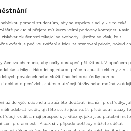
městnání
 nabídkou pomoci studentům, aby se aspekty sladily. Je to také
vláště pokud si přejete mít kurzy velmi podobný kontejner. Navíc 
 získávat zkušenosti týkající se svobody. Ujistěte se však, že si
čné.Vyžaduje pečlivé zvážení a iniciujte stanovení priorit, pokud c
dy Geneva chamonix, aby našly dostupné příležitosti. V opačném 
edaleké kliniky s Národní agenturou práce a spustit reklamy z mís
idelných povolenek nebo vložit finanční prostředky pomocí
jí doklad o penězích, zatímco utrácejí útržky nebo možná vkládají
ení až do výše stipendia a začněte dodávat finanční prostředky, jak
ěli odebrat kredit, ujistěte se, že jste vložili přednostní pauzy fe
potřebují kredit a mají prospěch, je vítězný, jako jsou platební met
ízení pro amnestii. A pak si v případě potřeby můžete udělat
nejmenší zálohové částky, protože mnoho bankovních institucí nosí