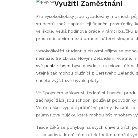
Využití Zaměstnání
Pro vysokoškoláky jsou vyžadovány možnosti půjč
studentů snaží zaplatit její finanční prostředky, 
ve škole. Velká hodinová práce v rámci balíčku a
prostřednictvím mezd utrácet páteřní sloupec s
Vysokoškolští studenti s nízkými příjmy se mohou
nesnáze. Se zbrusu Novým Zélandem, včetně, moh
své
peníze ihned
bývalé výdaje a iniciovali účty.
Stejně tak mohou dlužníci z Čerstvého Zélandu z
chcete zvýšit své bývalé platy.
Ve Spojeném království, federální finanční produk
začínající žáci jsou schopni používat podvodníky 
Většina škol vyplácí průběžné příjmy dvakrát za
průmyslové půjčky, které mohou být mnohem vyšš
Tisíce žáků se pohybují na svých univerzitních pozi
získá kariéru, která těmto telefonům umožní vydě