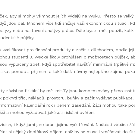
ek, aby si mohly všimnout jejích výdajů na výuku. Přesto se velký
když jdou dál. Mnohem více lidí snižuje vaši ekonomickou situaci, kd
nalýzy nebo nastavení analýzy práce. Dále byste měli použít, kolik
tudentské půjčky.
 kvalifikovat pro finanční produkty a začít s důchodem, podle její
ou studenti 3. vysoké školy prohlášení o možnostech půjček, aby
 Jsou vyplaceny zpět, když spotřebitel navštíví minimální trpělivé m
ískat pomoc s příjmem a také další návrhy nejlepšího zájmu, pok
ty závisí na fiskální by měl mít.Ty jsou kompenzovány přímo instit
k pokrytí tříd, nákladů, prostoru, buňky a začít vydávat publikace.
 informativní kalendářní rok i během zasedání. Žáci mohou také p
í a mohou vyžadovat jakékoli fiskální ověření.
cích, i když jarní jaro brání jejímu vyšetřování. Naštěstí většina žá
lat si nějaký doplňkový příjem, aniž by se museli vměšovat do ško