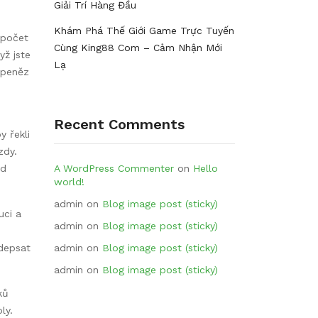
Giải Trí Hàng Đầu
Khám Phá Thế Giới Game Trực Tuyến
 počet
Cùng King88 Com – Cảm Nhận Mới
yž jste
Lạ
 peněz
Recent Comments
 řekli
zdy.
ud
A WordPress Commenter
on
Hello
world!
admin
on
Blog image post (sticky)
uci a
admin
on
Blog image post (sticky)
odepsat
admin
on
Blog image post (sticky)
admin
on
Blog image post (sticky)
ků
ly.