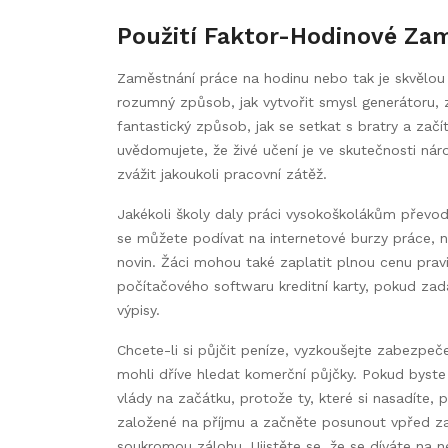
Použití Faktor-Hodinové Za
Zaměstnání práce na hodinu nebo tak je skvělou
rozumný způsob, jak vytvořit smysl generátoru, z
fantastický způsob, jak se setkat s bratry a začít
uvědomujete, že živé učení je ve skutečnosti náro
zvážit jakoukoli pracovní zátěž.
Jakékoli školy daly práci vysokoškolákům převo
se můžete podívat na internetové burzy práce, n
novin. Žáci mohou také zaplatit plnou cenu prav
počítačového softwaru kreditní karty, pokud zada
výpisy.
Chcete-li si půjčit peníze, vyzkoušejte zabezpeč
mohli dříve hledat komerční půjčky. Pokud byste m
vlády na začátku, protože ty, které si nasadíte, 
založené na příjmu a začněte posunout vpřed zař
soukromou zálohu. Ujistěte se, že se díváte na 