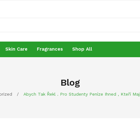
Skin Care
Fragrances
Shop All
Skin Care
Fragrances
Shop All
Blog
orized
/
Abych Tak Řekl . Pro Studenty Peníze Ihned , Kteří Ma