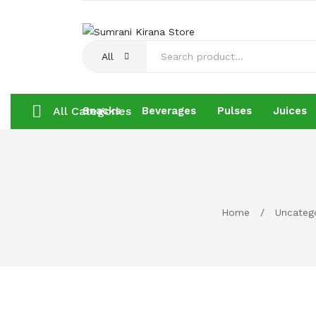
All
All Categories
Snacks
Beverages
Pulses
Juices
Snacks
Beverages
Pulses
Juices
Home
/
Uncateg