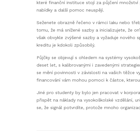
které finanční instituce stojí za půjčení množst
nabídky a další pomoc neuspějí.
Seženete obrazně řečeno v rámci laku nebo třeba 
tomu, že má snížené sazby a inicializujete, že on
však obvykle zvýšené sazby a vyžaduje nového s
kreditu je kdokoli způsobilý.
Půjčky se objevují s ohledem na systémy vysokošk
deset let, s kalibrovanými i zavedenými strategie
se mění povinnosti v závislosti na vašich těžce v
financování vám mohou pomoci k částce, kterou d
Jiné pro studenty by bylo jen pracovat v korpora
přispět na náklady na vysokoškolské vzdělání, u
se, že signál potvrdíte, protože mnoho organizac