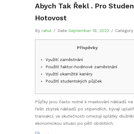
Abych Tak Řekl . Pro Studen
Hotovost
By
rahul
/
Date
September 19, 2022
/
Categor
Příspěvky
Využití zaměstnání
Použití faktor-hodinové zaměstnání
Využití okamžité kariéry
Použití studentských půjček
Půjčky jsou často nutné k maskování nákladů na 
řešit zbytek nákladů po stipendiích, bývají upla
transakcí, ve skutečnosti omezují splátky dlužní
ekonomickou situaci po pěti obdobích.