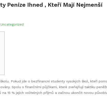
ty Peníze Ihned , Kteří Mají Nejmenší
y
Uncategorized
školu. Pokud jde o bezfinancní studenty vysokých škol, kteří pomá
tňovány.
Spolu s finančními půjčkami, které zveřejňují taktiku peněž
ků na 15 % jejich volitelných příjmů a začnou ukončit novou působi