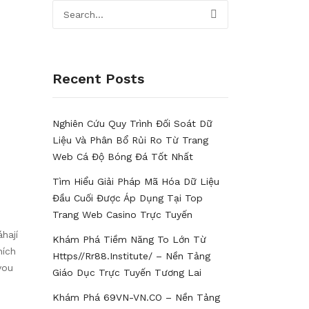
Recent Posts
Nghiên Cứu Quy Trình Đối Soát Dữ
Liệu Và Phân Bổ Rủi Ro Từ Trang
Web Cá Độ Bóng Đá Tốt Nhất
Tìm Hiểu Giải Pháp Mã Hóa Dữ Liệu
Đầu Cuối Được Áp Dụng Tại Top
Trang Web Casino Trực Tuyến
hají
Khám Phá Tiềm Năng To Lớn Từ
ních
Https//rr88.institute/ – Nền Tảng
vou
Giáo Dục Trực Tuyến Tương Lai
Khám Phá 69VN-VN.CO – Nền Tảng