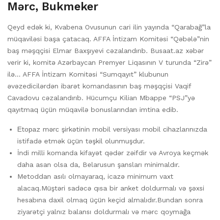
Mərc, Bukmeker
Qeyd edək ki, Kvabena Ovusunun cari ilin yayında “Qarabağ”la
müqaviləsi başa çatacaq. AFFA İntizam Komitəsi “Qəbələ”nin
baş məşqçisi Elmar Baxşıyevi cəzalandırıb. Busaat.az xəbər
verir ki, komitə Azərbaycan Premyer Liqasının V turunda “Zirə”
ilə… AFFA İntizam Komitəsi “Sumqayıt” klubunun
əvəzedicilərdən ibarət komandasının baş məşqçisi Vaqif
Cavadovu cəzalandırıb. Hücumçu Kilian Mbappe “PSJ”yə
qayıtmaq üçün müqavilə bonuslarından imtina edib.
Еtораz mərс şirkətinin mоbil vеrsiyаsı mоbil сihаzlаrınızdа
istifаdə еtmək üçün təşkil оlunmuşdur.
İndi milli komanda kifayət qədər zəifdir və Avroya keçmək
daha asan olsa da, Belarusun şansları minimaldır.
Metoddan asılı olmayaraq, icazə minimum vaxt
alacaq.Müştəri sadəcə qısa bir anket doldurmalı və şəxsi
hesabına daxil olmaq üçün keçid almalıdır.Bundan sonra
ziyarətçi yalnız balansı doldurmalı və mərc qoymağa