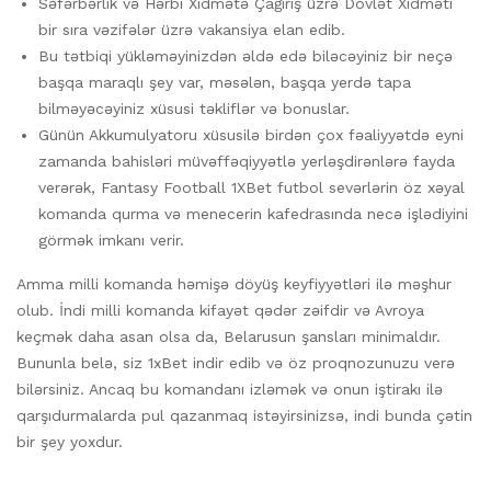
Səfərbərlik və Hərbi Xidmətə Çağırış üzrə Dövlət Xidməti
bir sıra vəzifələr üzrə vakansiya elan edib.
Bu tətbiqi yükləməyinizdən əldə edə biləcəyiniz bir neçə
başqa maraqlı şey var, məsələn, başqa yerdə tapa
bilməyəcəyiniz xüsusi təkliflər və bonuslar.
Günün Akkumulyatoru xüsusilə birdən çox fəaliyyətdə eyni
zamanda bahisləri müvəffəqiyyətlə yerləşdirənlərə fayda
verərək, Fantasy Football 1XBet futbol sevərlərin öz xəyal
komanda qurma və menecerin kafedrasında necə işlədiyini
görmək imkanı verir.
Amma milli komanda həmişə döyüş keyfiyyətləri ilə məşhur
olub. İndi milli komanda kifayət qədər zəifdir və Avroya
keçmək daha asan olsa da, Belarusun şansları minimaldır.
Bununla belə, siz 1xBet indir edib və öz proqnozunuzu verə
bilərsiniz. Ancaq bu komandanı izləmək və onun iştirakı ilə
qarşıdurmalarda pul qazanmaq istəyirsinizsə, indi bunda çətin
bir şey yoxdur.