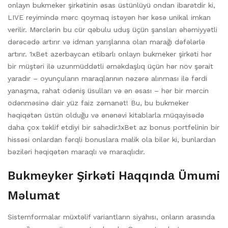
onlayn bukmeker şirkətinin əsas üstünlüyü ondan ibarətdir ki,
LIVE reyimində mərc qoymaq istəyən hər kəsə unikal imkan
verilir. Mərclərin bu cür qəbulu uduş üçün şansları əhəmiyyətli
dərəcədə artırır və idman yarışlarına olan marağı dəfələrlə
artırır. 1xBet azerbaycan etibarlı onlayn bukmeker şirkəti hər
bir müştəri ilə uzunmüddətli əməkdaşlıq üçün hər növ şərait
yaradır – oyunçuların maraqlarının nəzərə alınması ilə fərdi
yanaşma, rahat ödəniş üsulları və ən əsası – hər bir mərcin
ödənməsinə dair yüz faiz zəmanət! Bu, bu bukmeker
həqiqətən üstün olduğu və ənənəvi kitablarla müqayisədə
daha çox təklif etdiyi bir sahədir.1xBet az bonus portfelinin bir
hissəsi onlardan fərqli bonuslara malik ola bilər ki, bunlardan
bəziləri həqiqətən maraqlı və maraqlıdır.
Bukmеykеr Şirkəti Hаqqındа Ümumi
Məlumаt
Sistemformalar müxtəlif variantların siyahısı, onların arasında