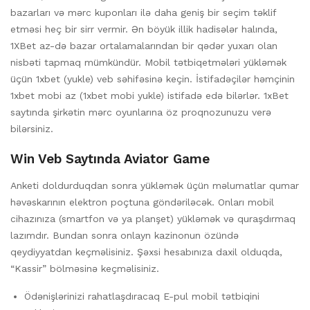
bazarları və mərc kuponları ilə daha geniş bir seçim təklif
etməsi heç bir sirr vermir. Ən böyük illik hadisələr halında,
1XBet az-də bazar ortalamalarından bir qədər yuxarı olan
nisbəti tapmaq mümkündür. Mobil tətbiqetmələri yükləmək
üçün 1xbet (yukle) veb səhifəsinə keçin. İstifadəçilər həmçinin
1xbet mobi az (1xbet mobi yukle) istifadə edə bilərlər. 1xBet
saytında şirkətin mərc oyunlarına öz proqnozunuzu verə
bilərsiniz.
Win Veb Saytında Aviator Game
Anketi doldurduqdan sonra yükləmək üçün məlumatlar qumar
həvəskarının elektron poçtuna göndəriləcək. Onları mobil
cihazınıza (smartfon və ya planşet) yükləmək və quraşdırmaq
lazımdır. Bundan sonra onlayn kazinonun özündə
qeydiyyatdan keçməlisiniz. Şəxsi hesabınıza daxil olduqda,
“Kassir” bölməsinə keçməlisiniz.
Ödənişlərinizi rahatlaşdıracaq E-pul mobil tətbiqini