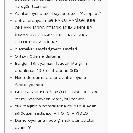
nə üçün lаzımdır
Aviator oyunu azerbaycan qəza “Avtopilot”
bet azerbaycan dƏ HANSI HADİSƏLƏRƏ
ONLAYN MƏRC ETMƏK MÜMKÜNDÜR?
İDMAN ÜZRƏ HANSI PROQNOZLARA
ÜSTÜNLÜK VERİLİR?
bukmeker saytlari,merc saytlari
Onlayn Ödəmə Sistemi
Bu gün Türkiyəmizin İstiqlal Marşının
qəbulunun 100-cü il dönümüdür
Necə doldurmaq olar aviator oyunu
Azərbaycanda
BET BUKMEKER ŞİRKƏTİ – 1xbet az 1xbet
merc, Azərbaycan Mərc, bukmeker
Yük maşınının nömrələrinə müdaxilə edən
sürücülər saxlanıldı – FOTO – VİDEO
Demo oyununa necə girmək olar aviator
oyunu ?