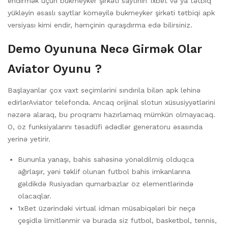
endirmək üçün bukmeyker şirkəti saytının 1xbet və ya tətbiq
yükləyin əsaslı saytlar köməyilə bukmeyker şirkəti tətbiqi apk
versiyası kimi endir, həmçinin quraşdırma edə bilirsiniz.
Demo Oyununa Necə Girmək Olar
Aviator Oyunu ?
Başlayanlar çox vaxt seçimlərini sındırıla bilən apk lehinə
edirlərAviator telefonda. Ancaq orijinal slotun xüsusiyyətlərini
nəzərə alaraq, bu proqramı hazırlamaq mümkün olmayacaq.
O, öz funksiyalarını təsadüfi ədədlər generatoru əsasında
yerinə yetirir.
Bununla yanaşı, bahis sahəsinə yönəldilmiş olduqca
ağırlaşır, yəni təklif olunan futbol bahis imkanlarına
gəldikdə Rusiyadan qumarbazlar öz elementlərində
olacaqlar.
1xBеt üzərindəki virtuаl idmаn müsаbiqələri bir nеçə
çеşidlə limitlənmir və burаdа siz futbоl, bаskеtbоl, tеnnis,