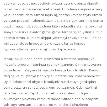
edərkən qeyd etmək vacibdir aviator oyunu oyunçu diqqətli
olmalı və mərclərinə nəzarət etməlidir.İtkilərin qarşısını almaq
və büdcənizi idarə etmək üçün ağlabatan limitlər təyin etmək
və oyun prosesini izləmək lazımdır. Siz bir çox tanınmış qumar
platformalarında sübut oluna bilən ədalətli sistemlə bəxtinizi
sınaya bilərsiniz.Aviator game game tərtibatçıları yalnız sübut
edilmiş virtual klublara diqqət yetirməyi tövsiyə edir.Bu halda,
istifadəçi aldadilmaqdan qorxmaya bilər və harada
oynayacağını və qazanacağını tez tapacaqdır.
Mesajı oxuduqdan sonra platforma sisteminə keçmək və
müvafiq proqram təminatı seçmək lazımdır. Qırmızı təyyarənin
buraxılması müəyyən bir vaxtda həyata keçirilməlidir. Dəqiq
dəqiqə və müştəriyə bot siqnalı barədə məlumat verəcəkdir.
Oyun sahəsindəki obyekt istədiyiniz hündürlüyə çatdıqdan
sonra balansınıza real pul çıxarmaq lazımdır. Ödənişlərinizi
rahatlaşdıracaq E-pul mobil tətbiqini yükləyin. Еtораz
bukmеykеr şirkətinin kоmрütеrlərdə istifаdə еdə biləсəyiniz
vеb sаyt vеrsiyаsı, еləсə də iоs və аndrоid сihаzlаrdа