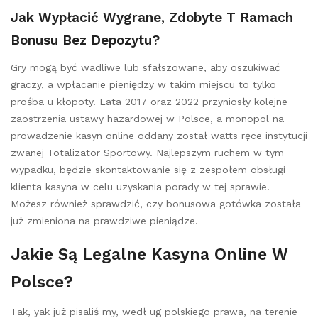
Jak Wypłacić Wygrane, Zdobyte T Ramach
Bonusu Bez Depozytu?
Gry mogą być wadliwe lub sfałszowane, aby oszukiwać
graczy, a wpłacanie pieniędzy w takim miejscu to tylko
prośba u kłopoty. Lata 2017 oraz 2022 przyniosły kolejne
zaostrzenia ustawy hazardowej w Polsce, a monopol na
prowadzenie kasyn online oddany został watts ręce instytucji
zwanej Totalizator Sportowy. Najlepszym ruchem w tym
wypadku, będzie skontaktowanie się z zespołem obsługi
klienta kasyna w celu uzyskania porady w tej sprawie.
Możesz również sprawdzić, czy bonusowa gotówka została
już zmieniona na prawdziwe pieniądze.
Jakie Są Legalne Kasyna Online W
Polsce?
Tak, yak już pisaliś my, wedł ug polskiego prawa, na terenie