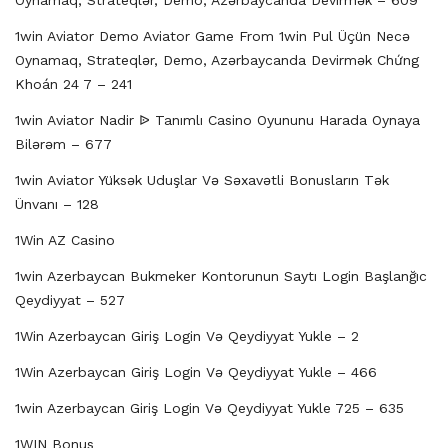
1win Aviator Demo Aviator Game From 1win Pul Üçün Necə
Oynamaq, Strateqlər, Demo, Azərbaycanda Devirmək Chứng
Khoán 24 7 – 241
1win Aviator Nadir ᐉ Tanımlı Casino Oyununu Harada Oynaya
Bilərəm – 677
1win Aviator Yüksək Uduşlar Və Səxavətli Bonusların Tək
Ünvanı – 128
1Win AZ Casino
1win Azerbaycan Bukmeker Kontorunun Saytı Login Başlanğıc
Qeydiyyat – 527
1Win Azerbaycan Giriş Login Və Qeydiyyat Yukle – 2
1Win Azerbaycan Giriş Login Və Qeydiyyat Yukle – 466
1win Azerbaycan Giriş Login Və Qeydiyyat Yukle 725 – 635
1WIN Bonus