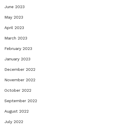
June 2023
May 2023
April 2023
March 2023
February 2023
January 2023
December 2022
November 2022
October 2022
September 2022
August 2022
July 2022