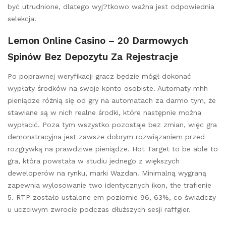
być utrudnione, dlatego wyj?tkowo ważna jest odpowiednia
selekcja.
Lemon Online Casino – 20 Darmowych
Spinów Bez Depozytu Za Rejestracje
Po poprawnej weryfikacji gracz będzie mógł dokonać
wypłaty środków na swoje konto osobiste. Automaty mhh
pieniądze różnią się od gry na automatach za darmo tym, że
stawiane są w nich realne środki, które następnie można
wypłacić. Poza tym wszystko pozostaje bez zmian, więc gra
demonstracyjna jest zawsze dobrym rozwiązaniem przed
rozgrywką na prawdziwe pieniądze. Hot Target to be able to
gra, która powstała w studiu jednego z większych
deweloperów na rynku, marki Wazdan. Minimalną wygraną
zapewnia wylosowanie two identycznych ikon, the trafienie
5. RTP zostało ustalone em poziomie 96, 63%, co świadczy
u uczciwym zwrocie podczas dłuższych sesji raffgier.