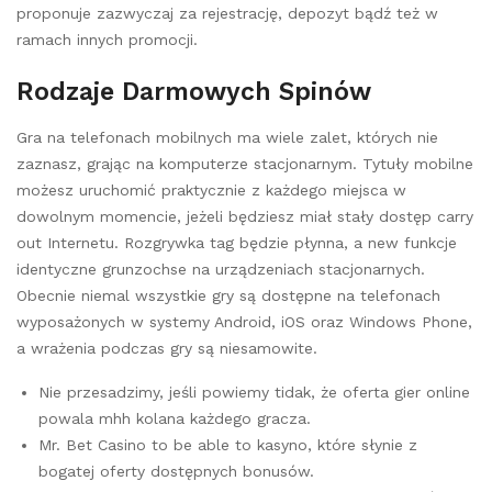
proponuje zazwyczaj za rejestrację, depozyt bądź też w
ramach innych promocji.
Rodzaje Darmowych Spinów
Gra na telefonach mobilnych ma wiele zalet, których nie
zaznasz, grając na komputerze stacjonarnym. Tytuły mobilne
możesz uruchomić praktycznie z każdego miejsca w
dowolnym momencie, jeżeli będziesz miał stały dostęp carry
out Internetu. Rozgrywka tag będzie płynna, a new funkcje
identyczne grunzochse na urządzeniach stacjonarnych.
Obecnie niemal wszystkie gry są dostępne na telefonach
wyposażonych w systemy Android, iOS oraz Windows Phone,
a wrażenia podczas gry są niesamowite.
Nie przesadzimy, jeśli powiemy tidak, że oferta gier online
powala mhh kolana każdego gracza.
Mr. Bet Casino to be able to kasyno, które słynie z
bogatej oferty dostępnych bonusów.