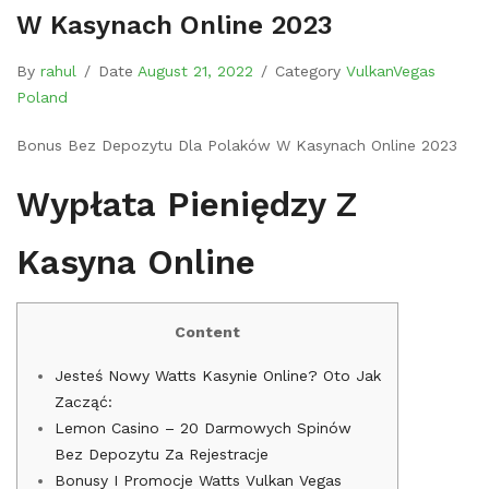
W Kasynach Online 2023
By
rahul
/
Date
August 21, 2022
/
Category
VulkanVegas
Poland
Bonus Bez Depozytu Dla Polaków W Kasynach Online 2023
Wypłata Pieniędzy Z
Kasyna Online
Content
Jesteś Nowy Watts Kasynie Online? Oto Jak
Zacząć:
Lemon Casino – 20 Darmowych Spinów
Bez Depozytu Za Rejestracje
Bonusy I Promocje Watts Vulkan Vegas