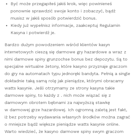
Być może przegapiłeś jakiś krok, więc powinieneś
ponownie sprawdzić swoje konto i zobaczyć, bądź
musisz w jakiś sposób potwierdzić bonus.
Kiedy już wypełnisz informacje, zaakceptuj Regulamin
Kasyna i potwierdź je.
Bardzo dużym powodzeniem wśród klientów kasyn
internetowych cieszą się darmowe gry hazardowe a wraz z
nimi darmowe spiny grunzochse bonus bez depozytu. Są to
specjalne wirtualne żetony, które kasyno przyznaje graczom
do gry na automatach typu jednoręki bandyta. Pełnią a single
dokładnie taką samą rolę jak pieniądze, którymi obracamy
watts kasynie. Jeśli otrzymamy ze strony kasyna takie
darmowe spiny, to każdy z . nich może wiązać się z
darmowym obrotem bębnami za najwyższą stawkę
w darmowej grze hazardowej. Ich ogromną zaletą jest fakt,
iż bez potrzeby wydawania własnych środków można zagrać
o mniejsze bądź większe pieniądze watts kasynie online.
Warto wiedzieć, że kasyno darmowe spiny swym graczom