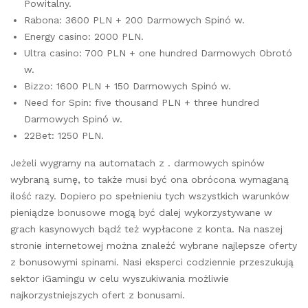
Powitalny.
Rabona: 3600 PLN + 200 Darmowych Spinó w.
Energy casino: 2000 PLN.
Ultra casino: 700 PLN + one hundred Darmowych Obrotó
w.
Bizzo: 1600 PLN + 150 Darmowych Spinó w.
Need for Spin: five thousand PLN + three hundred
Darmowych Spinó w.
22Bet: 1250 PLN.
Jeżeli wygramy na automatach z . darmowych spinów
wybraną sumę, to także musi być ona obrócona wymaganą
ilość razy. Dopiero po spełnieniu tych wszystkich warunków
pieniądze bonusowe mogą być dalej wykorzystywane w
grach kasynowych bądź też wypłacone z konta. Na naszej
stronie internetowej można znaleźć wybrane najlepsze oferty
z bonusowymi spinami. Nasi eksperci codziennie przeszukują
sektor iGamingu w celu wyszukiwania możliwie
najkorzystniejszych ofert z bonusami.