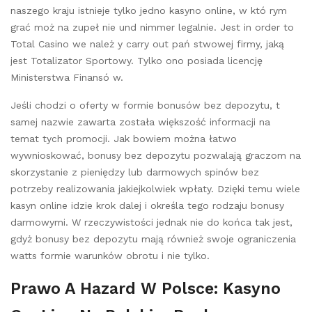
naszego kraju istnieje tylko jedno kasyno online, w któ rym
grać moż na zupeł nie und nimmer legalnie. Jest in order to
Total Casino we należ y carry out pań stwowej firmy, jaką
jest Totalizator Sportowy. Tylko ono posiada licencję
Ministerstwa Finansó w.
Jeśli chodzi o oferty w formie bonusów bez depozytu, t
samej nazwie zawarta została większość informacji na
temat tych promocji. Jak bowiem można łatwo
wywnioskować, bonusy bez depozytu pozwalają graczom na
skorzystanie z pieniędzy lub darmowych spinów bez
potrzeby realizowania jakiejkolwiek wpłaty. Dzięki temu wiele
kasyn online idzie krok dalej i określa tego rodzaju bonusy
darmowymi. W rzeczywistości jednak nie do końca tak jest,
gdyż bonusy bez depozytu mają również swoje ograniczenia
watts formie warunków obrotu i nie tylko.
Prawo A Hazard W Polsce: Kasyno