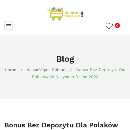
0
Blog
Home
/
VulkanVegas Poland
/
Bonus Bez Depozytu Dla
Polaków W Kasynach Online 2023
Bonus Bez Depozytu Dla Polaków