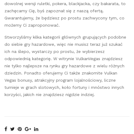
dowolnej wersji ruletki, pokera, blackjacka, czy bakarata, to
zachęcamy Cię, byś zapoznał się z naszą ofertą.
Gwarantujemy, że będziesz po prostu zachwycony tym, co
możemy Ci zaproponować.
Stworzyliśmy kilka kategorii głównych grupujących podobne
do siebie gry hazardowe, więc nie musisz teraz już szukać
ich na ślepo, wystarczy po prostu, że wybierzesz
odpowiednią kategorię. W witrynie VulkanVegas znajdziesz
nie tylko najlepsze na rynku gry hazardowe z wielu różnych
dziedzin. Ponadto oferujemy Ci także znakomite Vulkan
Vegas bonusy, atrakcyjny program lojalnościowy, liczne
turnieje w grach slotowych, koło fortuny i mnóstwo innych
korzyści, jakich nie znajdziesz nigdzie indziej.