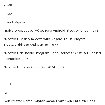
– 818
– 855
! Без Рубрики
"baixe O Aplicativo Móvel Para Android Electronic Ios – 542
"mostbet Casino Review With Regard To Us-Players
Trustworthiness And Games – 577
"mostbet Nc Bonus Program Code Betnc: $1k 1st Bet Refund
Promotion – 363
"mostbet Promo Code Oct 2024 – 99
1
1500
1w
1win Aviator Demo Aviator Game From 1win Pul Ötrü Necə