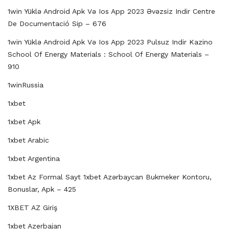
1win Yüklə Android Apk Və Ios App 2023 Əvəzsiz Indir Centre
De Documentació Sip – 676
1win Yüklə Android Apk Və Ios App 2023 Pulsuz Indir Kazino
School Of Energy Materials : School Of Energy Materials –
910
1winRussia
1xbet
1xbet Apk
1xbet Arabic
1xbet Argentina
1xbet Az Formal Sayt 1xbet Azərbaycan Bukmeker Kontoru,
Bonuslar, Apk – 425
1XBET AZ Giriş
1xbet Azerbajan