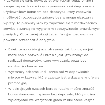
Przekonaj się sam, odwiedź stronę Vulkan Vegas online i
zarejestruj się. Nasze kasyno ponownie zaskakuje swoich
użytkowników bonusem bez depozytu, który zapewnia
możliwość rozpoczęcia zabawy bez wymogu uiszczania
wpłaty. To pierwszy krok by zapoznać się z możliwościami
serwisu z szansą na wygranie w rzeczywistości prawdziwych
pieniędzy. Obok takiej okazji żaden fan gier losowych nie
powinien przechodzić obojętnie.
Dzięki temu każdy gracz otrzymuje taki bonus, na jaki
może sobie pozwolić i nikt nie jest „zmuszany” do
realizacji depozytów, które wykraczają poza jego
możliwości finansowe.
Wystarczy odebrać kod i przepisać w odpowiednie
miejsce w kasynie, które zawsze jest wskazane w ofercie
promocyjnej.
W dzisiejszych czasach bardzo rzadko można znaleźć
bonus darmowych spinów bez depozytu, który można
wykorzystać we wszystkich grach w bibliotece kasyna.