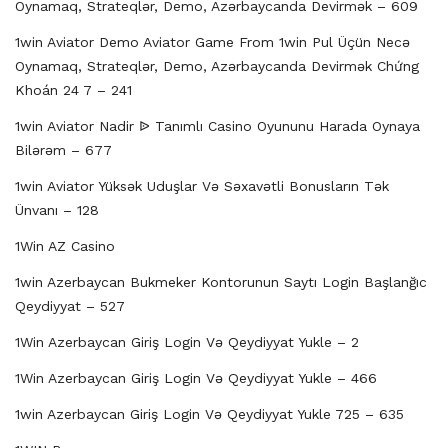
Oynamaq, Strateqlər, Demo, Azərbaycanda Devirmək – 609
1win Aviator Demo Aviator Game From 1win Pul Üçün Necə
Oynamaq, Strateqlər, Demo, Azərbaycanda Devirmək Chứng
Khoán 24 7 – 241
1win Aviator Nadir ᐉ Tanımlı Casino Oyununu Harada Oynaya
Bilərəm – 677
1win Aviator Yüksək Uduşlar Və Səxavətli Bonusların Tək
Ünvanı – 128
1Win AZ Casino
1win Azerbaycan Bukmeker Kontorunun Saytı Login Başlanğıc
Qeydiyyat – 527
1Win Azerbaycan Giriş Login Və Qeydiyyat Yukle – 2
1Win Azerbaycan Giriş Login Və Qeydiyyat Yukle – 466
1win Azerbaycan Giriş Login Və Qeydiyyat Yukle 725 – 635