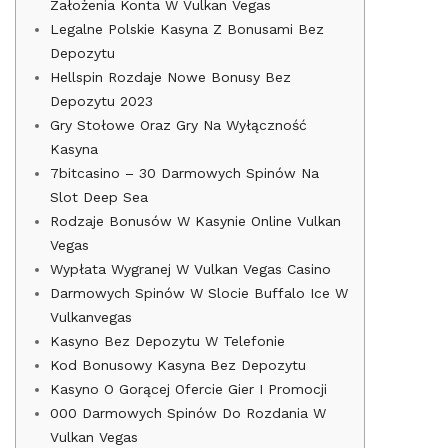
Założenia Konta W Vulkan Vegas
Legalne Polskie Kasyna Z Bonusami Bez
Depozytu
Hellspin Rozdaje Nowe Bonusy Bez
Depozytu 2023
Gry Stołowe Oraz Gry Na Wyłączność
Kasyna
7bitcasino – 30 Darmowych Spinów Na
Slot Deep Sea
Rodzaje Bonusów W Kasynie Online Vulkan
Vegas
Wypłata Wygranej W Vulkan Vegas Casino
Darmowych Spinów W Slocie Buffalo Ice W
Vulkanvegas
Kasyno Bez Depozytu W Telefonie
Kod Bonusowy Kasyna Bez Depozytu
Kasyno O Gorącej Ofercie Gier I Promocji
000 Darmowych Spinów Do Rozdania W
Vulkan Vegas