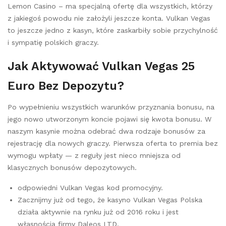
Lemon Casino – ma specjalną ofertę dla wszystkich, którzy
z jakiegoś powodu nie założyli jeszcze konta. Vulkan Vegas
to jeszcze jedno z kasyn, które zaskarbiły sobie przychylność
i sympatię polskich graczy.
Jak Aktywować Vulkan Vegas 25
Euro Bez Depozytu?
Po wypełnieniu wszystkich warunków przyznania bonusu, na
jego nowo utworzonym koncie pojawi się kwota bonusu. W
naszym kasynie można odebrać dwa rodzaje bonusów za
rejestrację dla nowych graczy. Pierwsza oferta to premia bez
wymogu wpłaty — z reguły jest nieco mniejsza od
klasycznych bonusów depozytowych.
odpowiedni Vulkan Vegas kod promocyjny.
Zacznijmy już od tego, że kasyno Vulkan Vegas Polska
działa aktywnie na rynku już od 2016 roku i jest
własnością firmy Daleos LTD.