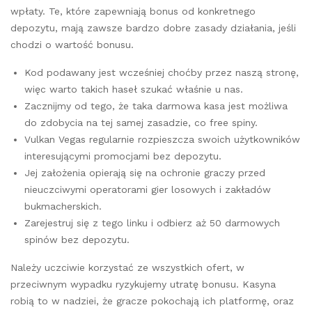
wpłaty. Te, które zapewniają bonus od konkretnego
depozytu, mają zawsze bardzo dobre zasady działania, jeśli
chodzi o wartość bonusu.
Kod podawany jest wcześniej choćby przez naszą stronę,
więc warto takich haseł szukać właśnie u nas.
Zacznijmy od tego, że taka darmowa kasa jest możliwa
do zdobycia na tej samej zasadzie, co free spiny.
Vulkan Vegas regularnie rozpieszcza swoich użytkowników
interesującymi promocjami bez depozytu.
Jej założenia opierają się na ochronie graczy przed
nieuczciwymi operatorami gier losowych i zakładów
bukmacherskich.
Zarejestruj się z tego linku i odbierz aż 50 darmowych
spinów bez depozytu.
Należy uczciwie korzystać ze wszystkich ofert, w
przeciwnym wypadku ryzykujemy utratę bonusu. Kasyna
robią to w nadziei, że gracze pokochają ich platformę, oraz