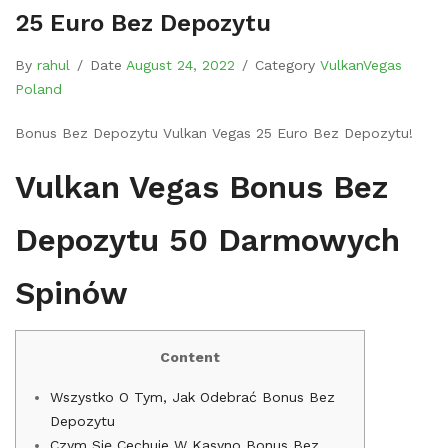
25 Euro Bez Depozytu
By
rahul
/
Date
August 24, 2022
/
Category
VulkanVegas
Poland
Bonus Bez Depozytu Vulkan Vegas 25 Euro Bez Depozytu!
Vulkan Vegas Bonus Bez
Depozytu 50 Darmowych
Spinów
Content
Wszystko O Tym, Jak Odebrać Bonus Bez
Depozytu
Czym Się Cechuje W Kasyno Bonus Bez