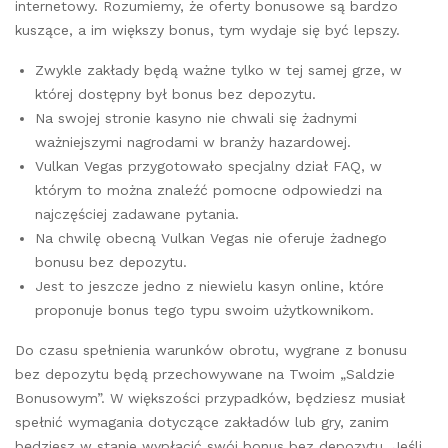
internetowy. Rozumiemy, że oferty bonusowe są bardzo
kuszące, a im większy bonus, tym wydaje się być lepszy.
Zwykle zakłady będą ważne tylko w tej samej grze, w
której dostępny był bonus bez depozytu.
Na swojej stronie kasyno nie chwali się żadnymi
ważniejszymi nagrodami w branży hazardowej.
Vulkan Vegas przygotowało specjalny dział FAQ, w
którym to można znaleźć pomocne odpowiedzi na
najczęściej zadawane pytania.
Na chwilę obecną Vulkan Vegas nie oferuje żadnego
bonusu bez depozytu.
Jest to jeszcze jedno z niewielu kasyn online, które
proponuje bonus tego typu swoim użytkownikom.
Do czasu spełnienia warunków obrotu, wygrane z bonusu
bez depozytu będą przechowywane na Twoim „Saldzie
Bonusowym”. W większości przypadków, będziesz musiał
spełnić wymagania dotyczące zakładów lub gry, zanim
będziesz w stanie wypłacić swój bonus bez depozytu. Jeśli