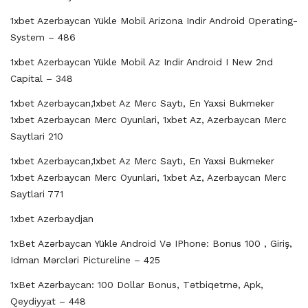
1xbet Azerbaycan Yükle Mobil Arizona Indir Android Operating-
System – 486
1xbet Azerbaycan Yükle Mobil Az Indir Android I New 2nd
Capital – 348
1xbet Azerbaycan,1xbet Az Merc Saytı, En Yaxsi Bukmeker
1xbet Azerbaycan Merc Oyunlari, 1xbet Az, Azerbaycan Merc
Saytlari 210
1xbet Azerbaycan,1xbet Az Merc Saytı, En Yaxsi Bukmeker
1xbet Azerbaycan Merc Oyunlari, 1xbet Az, Azerbaycan Merc
Saytlari 771
1xbet Azerbaydjan
1xBet Azərbaycan Yükle Android Və IPhone: Bonus 100 , Giriş,
Idman Mərcləri Pictureline – 425
1xBet Azərbaycan: 100 Dollar Bonus, Tətbiqetmə, Apk,
Qeydiyyat – 448