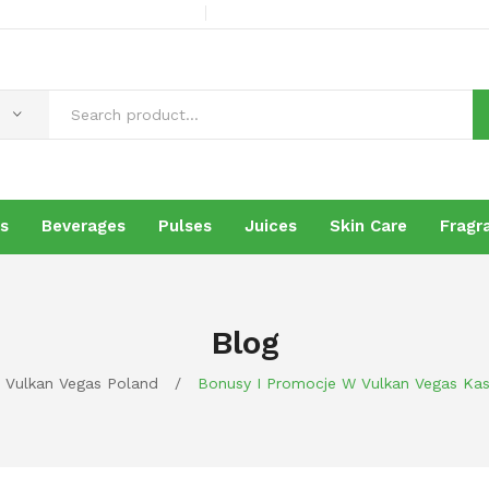
s
Beverages
Pulses
Juices
Skin Care
Fragr
ges
Pulses
Juices
Skin Care
Fragrances
Sho
Blog
Vulkan Vegas Poland
/
Bonusy I Promocje W Vulkan Vegas Kas