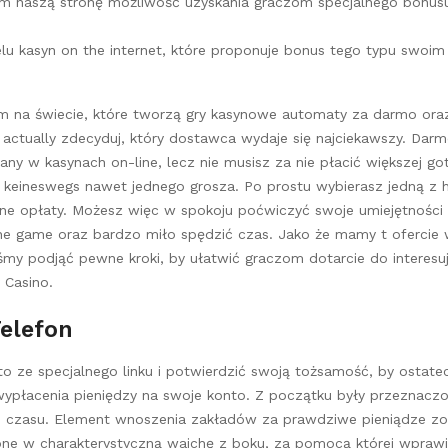
m naszą stronę możliwość uzyskania graczom specjalnego bonus
elu kasyn on the internet, które proponuje bonus tego typu swoim
firm na świecie, które tworzą gry kasynowe automaty za darmo ora
i actually zdecyduj, który dostawca wydaje się najciekawszy. Dar
y w kasynach on-line, lecz nie musisz za nie płacić większej go
keineswegs nawet jednego grosza. Po prostu wybierasz jedną z h
ne opłaty. Możesz więc w spokoju poćwiczyć swoje umiejętności 
ne game oraz bardzo miło spędzić czas. Jako że mamy t ofercie 
iśmy podjąć pewne kroki, by ułatwić graczom dotarcie do interesu
 Casino.
elefon
to ze specjalnego linku i potwierdzić swoją tożsamość, by ostate
 wypłacenia pieniędzy na swoje konto. Z początku były przeznacz
 czasu. Element wnoszenia zakładów za prawdziwe pieniądze zo
one w charakterystyczną wajchę z boku, za pomocą której wpraw