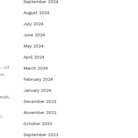
September 2024
August 2024
July 2024
June 2024
May 2024
April 2024
e, od
March 2024
oim
February 2024
j
January 2024
syki,
December 2023
November 2023
m
October 2023
September 2023