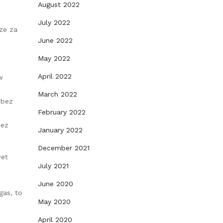
August 2022
July 2022
ze za
June 2022
May 2022
April 2022
w
March 2022
 bez
February 2022
zez
January 2022
December 2021
wet
July 2021
June 2020
gas, to
May 2020
April 2020