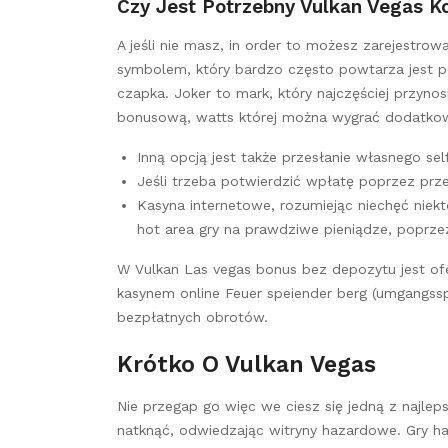
Czy Jest Potrzebny Vulkan Vegas 
A jeśli nie masz, in order to możesz zarejestrowa
symbolem, który bardzo często powtarza jest p
czapka. Joker to mark, który najczęściej przyn
bonusową, watts której można wygrać dodatko
Inną opcją jest także przesłanie własnego sel
Jeśli trzeba potwierdzić wpłatę poprzez prze
Kasyna internetowe, rozumiejąc niechęć niek
hot area gry na prawdziwe pieniądze, poprz
W Vulkan Las vegas bonus bez depozytu jest o
kasynem online Feuer speiender berg (umgangs
bezpłatnych obrotów.
Krótko O Vulkan Vegas
Nie przegap go więc we ciesz się jedną z najleps
natknąć, odwiedzając witryny hazardowe. Gry h