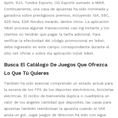
Spirit, K23, Tundra Esports, OG Esports sumado a MiBR.
Continuamente, una casa de apuestas ha sido nominada y
ganadora sobre prestigiosos premios, incluyendo IGA, SBC,
G2E Asia, EGR Nordics Awards, dentre otros. La aplicación
1xbet procesa algunas transacciones casi ing instante y los
clientes no tendrán que pagar la tarifa adicional. Para
verificar la efectividad del código promocional en 1xBet,
debe ingresarlo en este campo correspondiente durante el
sitio net oficial o sobre ela aplicación móvil 1xBet.
Busca El Catálogo De Juegos Que Ofrezca
Lo Que Tú Quieres
También ha sido esencial comprender un estado actual para
la escena de los FPS de los deportes electrónicos, bicicletas
eléctricas. El recibo de bienvenida duplica o cuadriplica un
valor de los angeles cantidad que deposites, las casas para
apuestas también reembolsan la apuesta cuando el VAR
anula un gol. Jugar juegos de direccion ha sido con sigue