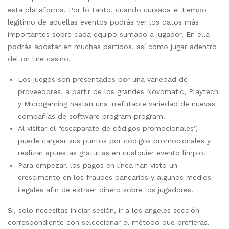
esta plataforma. Por lo tanto, cuando cursaba el tiempo
legitimo de aquellas eventos podrás ver los datos más
importantes sobre cada equipo sumado a jugador. En ella
podrás apostar en muchas partidos, así como jugar adentro
del on line casino.
Los juegos son presentados por una variedad de
proveedores, a partir de los grandes Novomatic, Playtech
y Microgaming hastan una irrefutable variedad de nuevas
compañías de software program program.
Al visitar el “escaparate de códigos promocionales”,
puede canjear sus puntos por códigos promocionales y
realizar apuestas gratuitas en cualquier evento limpio.
Para empezar, los pagos en línea han visto un
crescimento en los fraudes bancarios y algunos medios
ilegales afin de extraer dinero sobre los jugadores.
Si, solo necesitas iniciar sesión, ir a los angeles sección
correspondiente con seleccionar el método que prefieras.