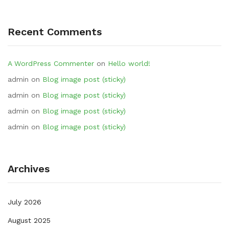
Recent Comments
A WordPress Commenter
on
Hello world!
admin
on
Blog image post (sticky)
admin
on
Blog image post (sticky)
admin
on
Blog image post (sticky)
admin
on
Blog image post (sticky)
Archives
July 2026
August 2025