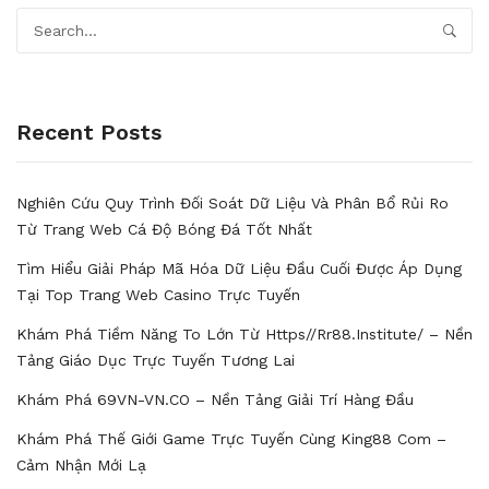
Recent Posts
Nghiên Cứu Quy Trình Đối Soát Dữ Liệu Và Phân Bổ Rủi Ro
Từ Trang Web Cá Độ Bóng Đá Tốt Nhất
Tìm Hiểu Giải Pháp Mã Hóa Dữ Liệu Đầu Cuối Được Áp Dụng
Tại Top Trang Web Casino Trực Tuyến
Khám Phá Tiềm Năng To Lớn Từ Https//rr88.institute/ – Nền
Tảng Giáo Dục Trực Tuyến Tương Lai
Khám Phá 69VN-VN.CO – Nền Tảng Giải Trí Hàng Đầu
Khám Phá Thế Giới Game Trực Tuyến Cùng King88 Com –
Cảm Nhận Mới Lạ