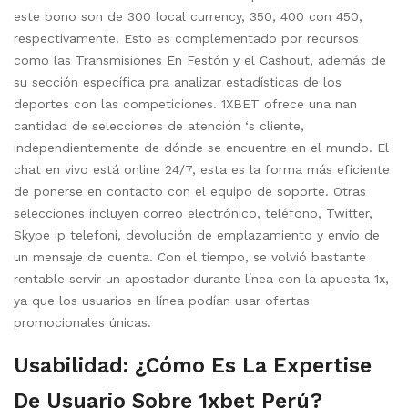
este bono son de 300 local currency, 350, 400 con 450,
respectivamente. Esto es complementado por recursos
como las Transmisiones En Festón y el Cashout, además de
su sección específica pra analizar estadísticas de los
deportes con las competiciones. 1XBET ofrece una nan
cantidad de selecciones de atención ‘s cliente,
independientemente de dónde se encuentre en el mundo. El
chat en vivo está online 24/7, esta es la forma más eficiente
de ponerse en contacto con el equipo de soporte. Otras
selecciones incluyen correo electrónico, teléfono, Twitter,
Skype ip telefoni, devolución de emplazamiento y envío de
un mensaje de cuenta. Con el tiempo, se volvió bastante
rentable servir un apostador durante línea con la apuesta 1x,
ya que los usuarios en línea podían usar ofertas
promocionales únicas.
Usabilidad: ¿cómo Es La Expertise
De Usuario Sobre 1xbet Perú?