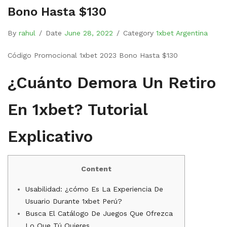
Bono Hasta $130
By
rahul
/
Date
June 28, 2022
/
Category
1xbet Argentina
Código Promocional 1xbet 2023 Bono Hasta $130
¿cuánto Demora Un Retiro
En 1xbet? Tutorial
Explicativo
Content
Usabilidad: ¿cómo Es La Experiencia De
Usuario Durante 1xbet Perú?
Busca El Catálogo De Juegos Que Ofrezca
Lo Que Tú Quieres