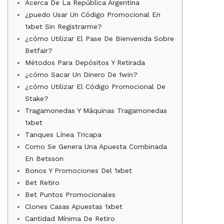
Acerca De La República Argentina
¿puedo Usar Un Código Promocional En
1xbet Sin Registrarme?
¿cómo Utilizar El Pase De Bienvenida Sobre
Betfair?
Métodos Para Depósitos Y Retirada
¿cómo Sacar Un Dinero De 1win?
¿cómo Utilizar El Código Promocional De
Stake?
Tragamonedas Y Máquinas Tragamonedas
1xbet
Tanques Línea Tricapa
Como Se Genera Una Apuesta Combinada
En Betsson
Bonos Y Promociones Del 1xbet
Bet Retiro
Bet Puntos Promocionales
Clones Casas Apuestas 1xbet
Cantidad Mínima De Retiro