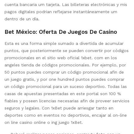
cuenta bancaria um tarjeta. Las billeteras electrónicas y mis
pagos digitales podrian reflejarse instantáneamente um
dentro de un día.
Bet México: Oferta De Juegos De Casino
Esta es una forma simple sumado a divertida de acumular
puntos, que posteriormente se pueden convertir por códigos
promocionales en el sitio web oficial 1xbet. com en los
angeles tienda de códigos promocionales. Por ejemplo, por
50 puntos puedes comprar un código promocional afin de
un juego gratis, y por one hundred puntos puedes comprar
un código promocional para un suceso deportivo. Todas las
casas de apuestas presentadas en este portal son 100 %
fiables y poseen licencias necesarias afin de proveer servicios
seguros y legales. Con 1xBet puede arriesgar tanto en
deportes como en eventos no deportivos, encajar al on-line
on line casino online o ing juego 1xBet.