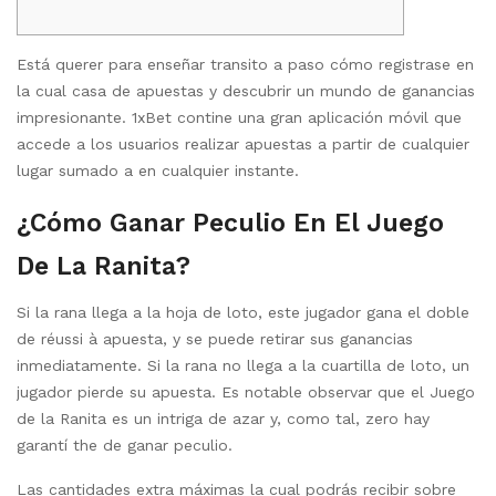
Está querer para enseñar transito a paso cómo registrase en
la cual casa de apuestas y descubrir un mundo de ganancias
impresionante. 1xBet contine una gran aplicación móvil que
accede a los usuarios realizar apuestas a partir de cualquier
lugar sumado a en cualquier instante.
¿Cómo Ganar Peculio En El Juego
De La Ranita?
Si la rana llega a la hoja de loto, este jugador gana el doble
de réussi à apuesta, y se puede retirar sus ganancias
inmediatamente. Si la rana no llega a la cuartilla de loto, un
jugador pierde su apuesta. Es notable observar que el Juego
de la Ranita es un intriga de azar y, como tal, zero hay
garantí the de ganar peculio.
Las cantidades extra máximas la cual podrás recibir sobre