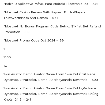
"baixe O Aplicativo Móvel Para Android Electronic Ios – 542
"mostbet Casino Review With Regard To Us-Players
Trustworthiness And Games – 577
"mostbet Nc Bonus Program Code Betnc: $1k 1st Bet Refund
Promotion – 363
"mostbet Promo Code Oct 2024 – 99
1
1500
1w
1win Aviator Demo Aviator Game From 1win Pul Ötrü Necə
Oynamaq, Strateqlər, Demo, Azərbaycanda Devirmək – 609
1win Aviator Demo Aviator Game From 1win Pul Üçün Necə
Oynamaq, Strateqlər, Demo, Azərbaycanda Devirmək Chứng
Khoán 24 7 – 241