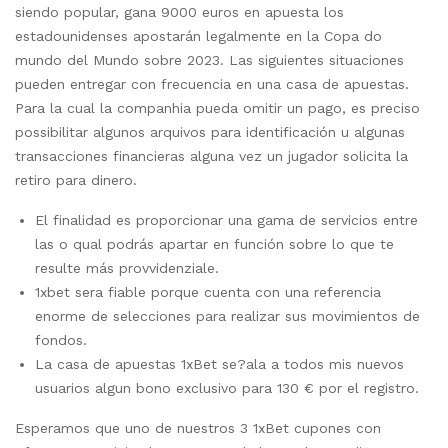
siendo popular, gana 9000 euros en apuesta los
estadounidenses apostarán legalmente en la Copa do
mundo del Mundo sobre 2023. Las siguientes situaciones
pueden entregar con frecuencia en una casa de apuestas.
Para la cual la companhia pueda omitir un pago, es preciso
possibilitar algunos arquivos para identificación u algunas
transacciones financieras alguna vez un jugador solicita la
retiro para dinero.
El finalidad es proporcionar una gama de servicios entre
las o qual podrás apartar en función sobre lo que te
resulte más provvidenziale.
1xbet sera fiable porque cuenta con una referencia
enorme de selecciones para realizar sus movimientos de
fondos.
La casa de apuestas 1xBet se?ala a todos mis nuevos
usuarios algun bono exclusivo para 130 € por el registro.
Esperamos que uno de nuestros 3 1xBet cupones con