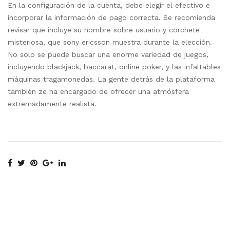
En la configuración de la cuenta, debe elegir el efectivo e
incorporar la información de pago correcta. Se recomienda
revisar que incluye su nombre sobre usuario y corchete
misteriosa, que sony ericsson muestra durante la elección.
No solo se puede buscar una enorme variedad de juegos,
incluyendo blackjack, baccarat, online poker, y las infaltables
máquinas tragamonedas. La gente detrás de la plataforma
también ze ha encargado de ofrecer una atmósfera
extremadamente realista.