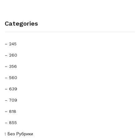
Categories
– 245
– 260
– 356
– 560
– 639
– 709
– 818
– 855
! Без Рубрики