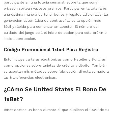
participante en una lotería semanal, sobre la que sony
ericsson sortean valiosos premios. Participar en la lotería es
una óptima manera de tener bonos y regalos adicionales. La
generación automática de contraseñas es la opción más
fácil y rápida para comenzar an apostar. El número de
cuidado del juego será el inicio de sesión para este próximo
inicio sobre sesión.
Código Promocional 1xbet Para Registro
Esto incluye carteras electrónicas como Neteller y Skrill, así
como opciones sobre tarjetas de crédito y débito. También
se aceptan mis métodos sobre fabricación directa sumado a
las transferencias electrónicas.
¿Cómo Se United States El Bono De
1xBet?
1xBet destina un bono durante el que duplican el 100% de tu