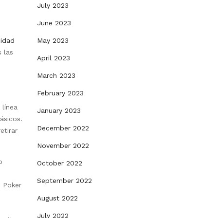
July 2023
June 2023
nidad
May 2023
 las
April 2023
March 2023
February 2023
 línea
January 2023
ásicos.
December 2022
tirar
November 2022
o
October 2022
September 2022
n Poker
August 2022
July 2022