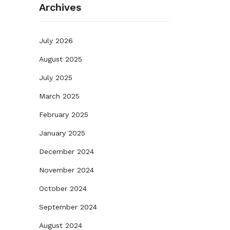
Archives
July 2026
August 2025
July 2025
March 2025
February 2025
January 2025
December 2024
November 2024
October 2024
September 2024
August 2024