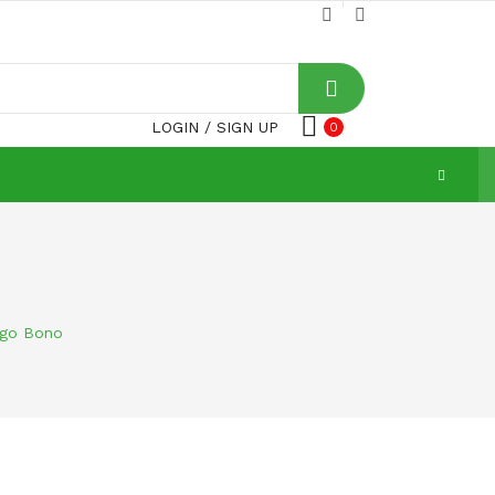
LOGIN
/
SIGN UP
0
igo Bono