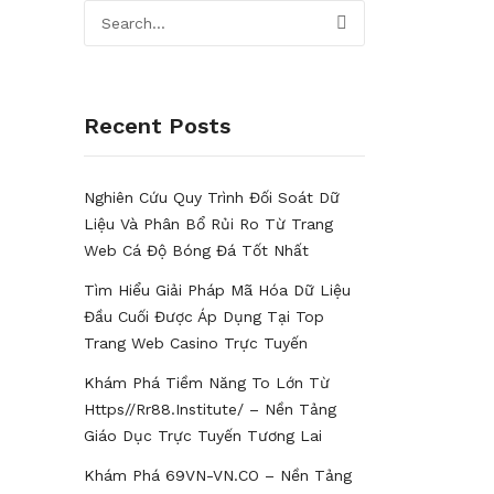
Recent Posts
Nghiên Cứu Quy Trình Đối Soát Dữ
Liệu Và Phân Bổ Rủi Ro Từ Trang
Web Cá Độ Bóng Đá Tốt Nhất
Tìm Hiểu Giải Pháp Mã Hóa Dữ Liệu
Đầu Cuối Được Áp Dụng Tại Top
Trang Web Casino Trực Tuyến
Khám Phá Tiềm Năng To Lớn Từ
Https//rr88.institute/ – Nền Tảng
Giáo Dục Trực Tuyến Tương Lai
Khám Phá 69VN-VN.CO – Nền Tảng