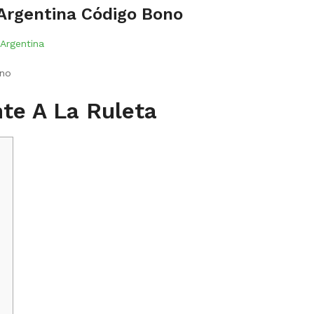
 Argentina Código Bono
 Argentina
ono
te A La Ruleta