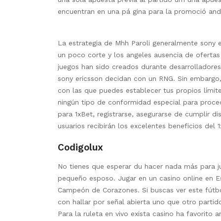
encuentran en una pá gina para la promoció and
La estrategia de Mhh Paroli generalmente sony e
un poco corte y los angeles ausencia de ofertas
juegos han sido creados durante desarrolladores 
sony ericsson decidan con un RNG. Sin embargo, 
con las que puedes establecer tus propios límit
ningún tipo de conformidad especial para procede
para 1xBet, registrarse, asegurarse de cumplir di
usuarios recibirán los excelentes beneficios del
Codigolux
No tienes que esperar du hacer nada más para ju
pequeño esposo. Jugar en un casino online en E
Campeón de Corazones. Si buscas ver este fútbo
con hallar por señal abierta uno que otro partid
Para la ruleta en vivo exista casino ha favorit