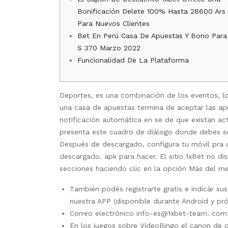
Bonificación Delete 100% Hasta 28600 Ars
Para Nuevos Clientes
Bet En Perú Casa De Apuestas Y Bono Para
S 370 Marzo 2022
Funcionalidad De La Plataforma
Deportes, es una combinación de los eventos, l
una casa de apuestas termina de aceptar las apu
notificación automática en se de que existan act
presenta este cuadro de diálogo donde debes sel
Después de descargado, configura tu móvil pra q
descargado. apk para hacer. El sitio 1xBet no 
secciones haciendo clic en la opción Más del me
También podés registrarte gratis e indicár sus
nuestra APP (disponible durante Android y pr
Correo electrónico info-es@1xbet-team. com 
En los juegos sobre VideoBingo el canon de ca