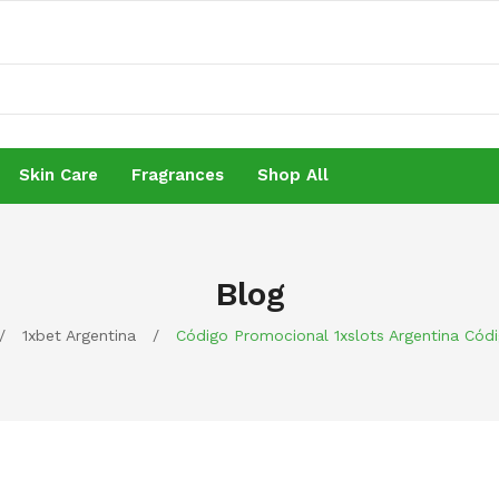
Skin Care
Fragrances
Shop All
Skin Care
Fragrances
Shop All
Blog
/
1xbet Argentina
/
Código Promocional 1xslots Argentina Cód