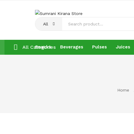
All
All Categories
Snacks
Beverages
Pulses
Juices
Snacks
Beverages
Pulses
Juices
Home