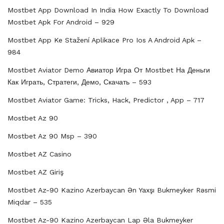
Mostbet App Download In India How Exactly To Download
Mostbet Apk For Android – 929
Mostbet App Ke Stažení Aplikace Pro Ios A Android Apk –
984
Mostbet Aviator Demo Авиатор Игра От Mostbet На Деньги
Как Играть, Стратеги, Демо, Скачать – 593
Mostbet Aviator Game: Tricks, Hack, Predictor , App – 717
Mostbet Az 90
Mostbet Az 90 Msp – 390
Mostbet AZ Casino
Mostbet AZ Giriş
Mostbet Az-90 Kazino Azerbaycan Ən Yaxşı Bukmeyker Rəsmi
Miqdar – 535
Mostbet Az-90 Kazino Azerbaycan Lap Əla Bukmeyker