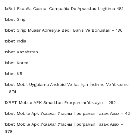
1xBet España Casino: Compañía De Apuestas Legítima 481
1xbet Giriş
1xbet Giriş: Müasir Adresiyle Bədii Bahis Ve Bonusları – 136
1xbet India
1xbet Kazahstan
1xbet Korea
1xbet KR
1xbet Mobil Uygulama Android Ve Ios Için İndirme Ve Yükleme
– 674
1XBET Mobile APK Smartfon Proqramını Yükləyin – 252
1xbet Mobile Apk Ухаалаг Утасны Програмыг Татаж Авах – 42
1xbet Mobile Apk Ухаалаг Утасны Програмыг Татаж Авах –
978