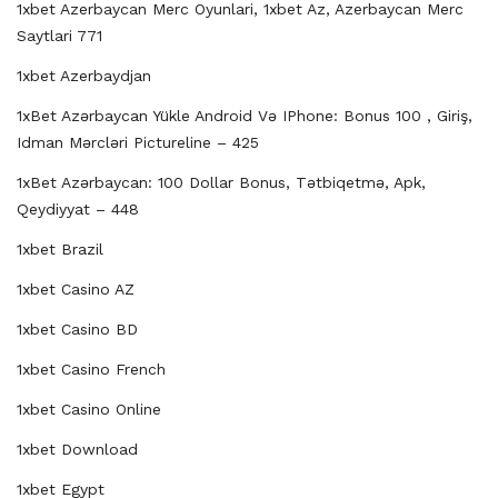
1xbet Azerbaycan Merc Oyunlari, 1xbet Az, Azerbaycan Merc
Saytlari 771
1xbet Azerbaydjan
1xBet Azərbaycan Yükle Android Və IPhone: Bonus 100 , Giriş,
Idman Mərcləri Pictureline – 425
1xBet Azərbaycan: 100 Dollar Bonus, Tətbiqetmə, Apk,
Qeydiyyat – 448
1xbet Brazil
1xbet Casino AZ
1xbet Casino BD
1xbet Casino French
1xbet Casino Online
1xbet Download
1xbet Egypt