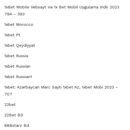
1xBet Mobile Vebsayt Və 1x Bet Mobil Uygulama Indir 2023
794 – 393
1xbet Morocco
1xbet Pt
1xbet Qeydiyyat
1xbet Russia
1xbet Russian
1xbet Russian1
1xbet: Azərbaycan Mərc Saytı 1xbet Az, 1xbet Mobi 2023 –
707
22bet
22Bet BD
888starz Bd