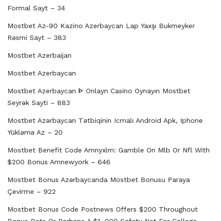
Formal Sayt – 34
Mostbet Az-90 Kazino Azerbaycan Lap Yaxşı Bukmeyker
Rəsmi Sayt – 383
Mostbet Azerbaijan
Mostbet Azerbaycan
Mostbet Azerbaycan ᐈ Onlayn Casino Oynayın Mostbet
Seyrək Sayti – 883
Mostbet Azərbaycan Tətbiqinin Icmalı Android Apk, Iphone
Yükləmə Az – 20
Mostbet Benefit Code Amnyxlm: Gamble On Mlb Or Nfl With
$200 Bonus Amnewyork – 646
Mostbet Bonus Azərbaycanda Mostbet Bonusu Paraya
Çevirme – 922
Mostbet Bonus Code Postnews Offers $200 Throughout
Bonus Bets Or Perhaps A $1, 000 Safety Net For College