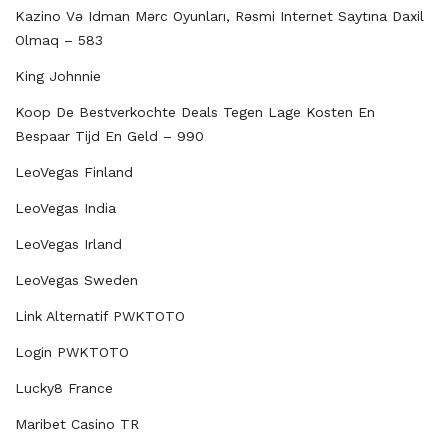
Kazino Və Idman Mərc Oyunları, Rəsmi Internet Saytına Daxil
Olmaq – 583
King Johnnie
Koop De Bestverkochte Deals Tegen Lage Kosten En
Bespaar Tijd En Geld – 990
LeoVegas Finland
LeoVegas India
LeoVegas Irland
LeoVegas Sweden
Link Alternatif PWKTOTO
Login PWKTOTO
Lucky8 France
Maribet Casino TR