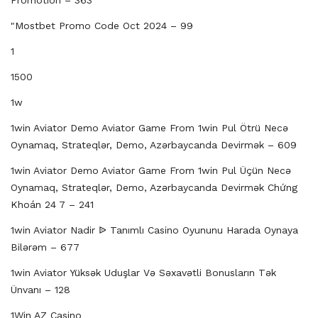
"mostbet Promo Code Oct 2024 – 99
1
1500
1w
1win Aviator Demo Aviator Game From 1win Pul Ötrü Necə
Oynamaq, Strateqlər, Demo, Azərbaycanda Devirmək – 609
1win Aviator Demo Aviator Game From 1win Pul Üçün Necə
Oynamaq, Strateqlər, Demo, Azərbaycanda Devirmək Chứng
Khoán 24 7 – 241
1win Aviator Nadir ᐉ Tanımlı Casino Oyununu Harada Oynaya
Bilərəm – 677
1win Aviator Yüksək Uduşlar Və Səxavətli Bonusların Tək
Ünvanı – 128
1Win AZ Casino