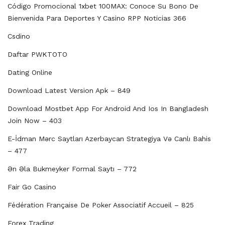
Código Promocional 1xbet 100MAX: Conoce Su Bono De
Bienvenida Para Deportes Y Casino RPP Noticias 366
Csdino
Daftar PWKTOTO
Dating Online
Download Latest Version Apk – 849
Download Mostbet App For Android And Ios In Bangladesh
Join Now – 403
E-İdman Mərc Saytları Azerbaycan Strategiya Və Canlı Bahis
– 477
Ən Əla Bukmeyker Formal Saytı – 772
Fair Go Casino
Fédération Française De Poker Associatif Accueil – 825
Forex Trading