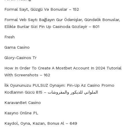
Formal Sayt, Güzgü Və Bonuslar – 152
Formal Veb Saytı Bağlayın️ Gur Ödənişlər, Gündəlik Bonuslar,
Elliklə Bunlar Sizi Pin Up Casinoda Gözləyir – 801
Fresh
Gama Casino
Glory-Casinos Tr
How In Order To Create A Mostbet Account In 2024 Tutorial
With Screenshots – 162
İlk Oyununuzu PULSUZ Oynayın: Pin-Up Az Casino Promo
Kodlarının Gücü الملواني للديكور والمفروشات – 815
KaravanBet Casino
Kasyno Online PL
Kaydol, Oyna, Kazan, Bonus Al – 649