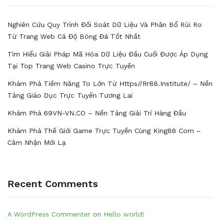
Nghiên Cứu Quy Trình Đối Soát Dữ Liệu Và Phân Bổ Rủi Ro
Từ Trang Web Cá Độ Bóng Đá Tốt Nhất
Tìm Hiểu Giải Pháp Mã Hóa Dữ Liệu Đầu Cuối Được Áp Dụng
Tại Top Trang Web Casino Trực Tuyến
Khám Phá Tiềm Năng To Lớn Từ Https//rr88.institute/ – Nền
Tảng Giáo Dục Trực Tuyến Tương Lai
Khám Phá 69VN-VN.CO – Nền Tảng Giải Trí Hàng Đầu
Khám Phá Thế Giới Game Trực Tuyến Cùng King88 Com –
Cảm Nhận Mới Lạ
Recent Comments
A WordPress Commenter
on
Hello world!