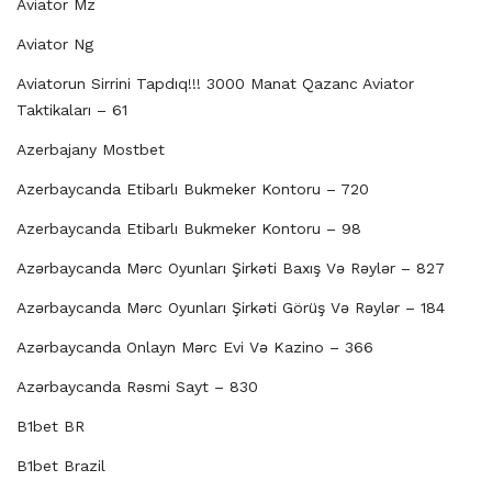
Aviator Mz
Aviator Ng
Aviatorun Sirrini Tapdıq!!! 3000 Manat Qazanc Aviator
Taktikaları – 61
Azerbajany Mostbet
Azerbaycanda Etibarlı Bukmeker Kontoru – 720
Azerbaycanda Etibarlı Bukmeker Kontoru – 98
Azərbaycanda Mərc Oyunları Şirkəti Baxış Və Rəylər – 827
Azərbaycanda Mərc Oyunları Şirkəti Görüş Və Rəylər – 184
Azərbaycanda Onlayn Mərc Evi Və Kazino – 366
Azərbaycanda Rəsmi Sayt – 830
B1bet BR
B1bet Brazil