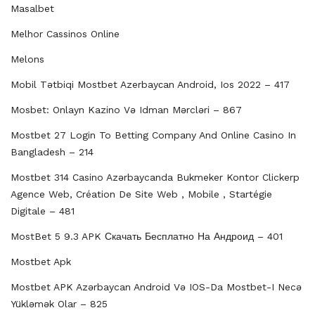
Masalbet
Melhor Cassinos Online
Melons
Mobil Tətbiqi Mostbet Azerbayсan Android, Ios 2022 – 417
Mosbet: Onlayn Kazino Və Idman Mərcləri – 867
Mostbet 27 Login To Betting Company And Online Casino In
Bangladesh – 214
Mostbet 314 Casino Azərbaycanda Bukmeker Kontor Clickerp
Agence Web, Création De Site Web , Mobile , Startégie
Digitale – 481
MostBet 5 9.3 APK Скачать Бесплатно На Андроид – 401
Mostbet Apk
Mostbet APK Azərbaycan Android Və IOS-Da Mostbet-I Necə
Yükləmək Olar – 825