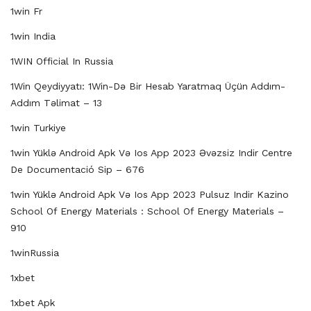
1win Fr
1win India
1WIN Official In Russia
1Win Qeydiyyatı: 1Win-Də Bir Hesab Yaratmaq Üçün Addım-
Addım Təlimat – 13
1win Turkiye
1win Yüklə Android Apk Və Ios App 2023 Əvəzsiz Indir Centre
De Documentació Sip – 676
1win Yüklə Android Apk Və Ios App 2023 Pulsuz Indir Kazino
School Of Energy Materials : School Of Energy Materials –
910
1winRussia
1xbet
1xbet Apk