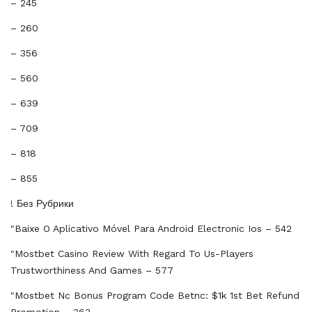
– 245
– 260
– 356
– 560
– 639
– 709
– 818
– 855
! Без Рубрики
"baixe O Aplicativo Móvel Para Android Electronic Ios – 542
"mostbet Casino Review With Regard To Us-Players
Trustworthiness And Games – 577
"mostbet Nc Bonus Program Code Betnc: $1k 1st Bet Refund
Promotion – 363