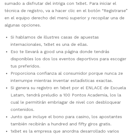
sumado a disfrutar del intriga con 1xBet. Para iniciar el
técnica de registro, va a hacer clic en el botón “Registrarse”
en el equipo derecho del menú superior y recopilar una de
algunas opciones.
Si hablamos de illustres casas de apuestas
internacionales, 1xBet es una de ellas.
Eso te llevará a good una página donde tendrás
disponibles los dos los eventos deportivos para escoger
tus preferidos.
Proporciona confianza al consumidor porque nunca ze
interrumpe mientras inventar estadísticas exactas.
Si genera su registro en 1xbet por el ENLACE de Escuela
Latam, tendrá preludio a 100 Pontos Academia, los la
cual le permitirán embriagar de nivel con desbloquear
contenidos.
Junto que incluye el bono para casino, los apostantes
también recibirán a hundred and fifty giros gratis.
1xBet es la empresa que anordna desarrollado varios