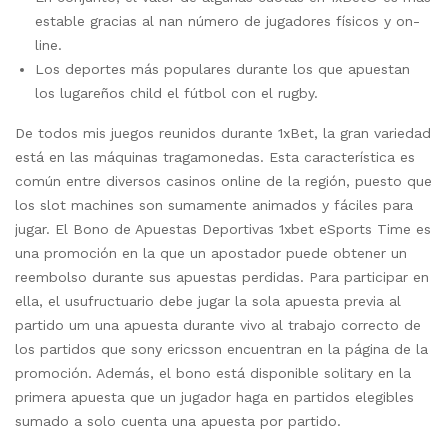
estable gracias al nan número de jugadores físicos y on-
line.
Los deportes más populares durante los que apuestan
los lugareños child el fútbol con el rugby.
De todos mis juegos reunidos durante 1xBet, la gran variedad
está en las máquinas tragamonedas. Esta característica es
común entre diversos casinos online de la región, puesto que
los slot machines son sumamente animados y fáciles para
jugar. El Bono de Apuestas Deportivas 1xbet eSports Time es
una promoción en la que un apostador puede obtener un
reembolso durante sus apuestas perdidas. Para participar en
ella, el usufructuario debe jugar la sola apuesta previa al
partido um una apuesta durante vivo al trabajo correcto de
los partidos que sony ericsson encuentran en la página de la
promoción. Además, el bono está disponible solitary en la
primera apuesta que un jugador haga en partidos elegibles
sumado a solo cuenta una apuesta por partido.