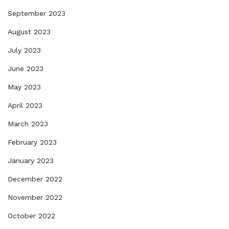
September 2023
August 2023
July 2023
June 2023
May 2023
April 2023
March 2023
February 2023
January 2023
December 2022
November 2022
October 2022