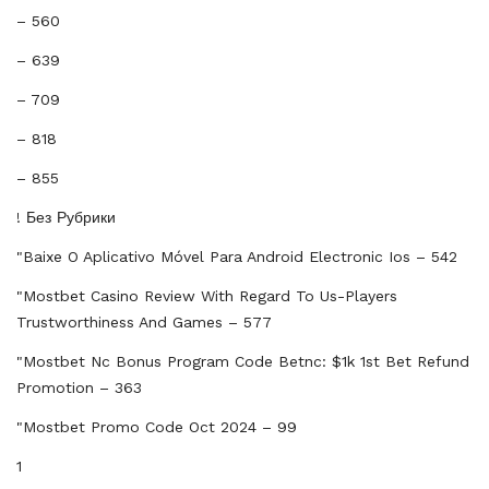
– 560
– 639
– 709
– 818
– 855
! Без Рубрики
"baixe O Aplicativo Móvel Para Android Electronic Ios – 542
"mostbet Casino Review With Regard To Us-Players
Trustworthiness And Games – 577
"mostbet Nc Bonus Program Code Betnc: $1k 1st Bet Refund
Promotion – 363
"mostbet Promo Code Oct 2024 – 99
1