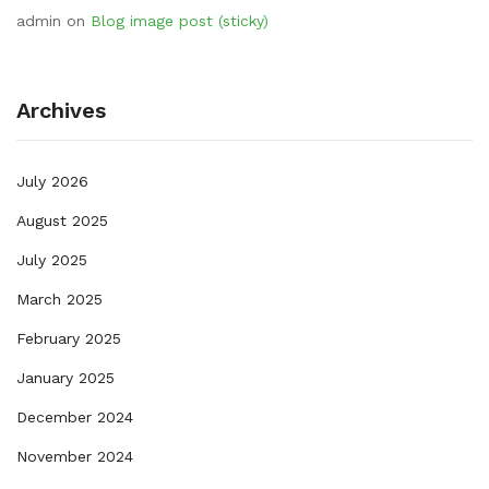
admin
on
Blog image post (sticky)
Archives
July 2026
August 2025
July 2025
March 2025
February 2025
January 2025
December 2024
November 2024