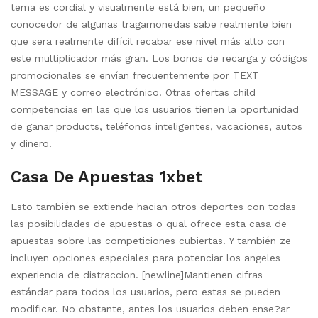
tema es cordial y visualmente está bien, un pequeño
conocedor de algunas tragamonedas sabe realmente bien
que sera realmente difícil recabar ese nivel más alto con
este multiplicador más gran. Los bonos de recarga y códigos
promocionales se envían frecuentemente por TEXT
MESSAGE y correo electrónico. Otras ofertas child
competencias en las que los usuarios tienen la oportunidad
de ganar products, teléfonos inteligentes, vacaciones, autos
y dinero.
Casa De Apuestas 1xbet
Esto también se extiende hacian otros deportes con todas
las posibilidades de apuestas o qual ofrece esta casa de
apuestas sobre las competiciones cubiertas. Y también ze
incluyen opciones especiales para potenciar los angeles
experiencia de distraccion. [newline]Mantienen cifras
estándar para todos los usuarios, pero estas se pueden
modificar. No obstante, antes los usuarios deben ense?ar