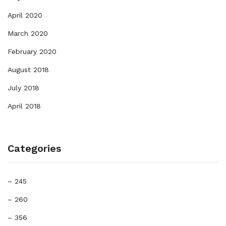
April 2020
March 2020
February 2020
August 2018
July 2018
April 2018
Categories
– 245
– 260
– 356