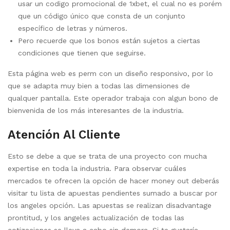
usar un codigo promocional de 1xbet, el cual no es porém
que un código único que consta de un conjunto
específico de letras y números.
Pero recuerde que los bonos están sujetos a ciertas
condiciones que tienen que seguirse.
Esta página web es perm con un diseño responsivo, por lo
que se adapta muy bien a todas las dimensiones de
qualquer pantalla. Este operador trabaja con algun bono de
bienvenida de los más interesantes de la industria.
Atención Al Cliente
Esto se debe a que se trata de una proyecto con mucha
expertise en toda la industria. Para observar cuáles
mercados te ofrecen la opción de hacer money out deberás
visitar tu lista de apuestas pendientes sumado a buscar por
los angeles opción. Las apuestas se realizan disadvantage
prontitud, y los angeles actualización de todas las
cotizaciones se lleva a cabo sin demora. Si te gustaría