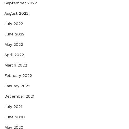
September 2022
August 2022
July 2022
June 2022
May 2022
April 2022
March 2022
February 2022
January 2022
December 2021
July 2021
June 2020
May 2020