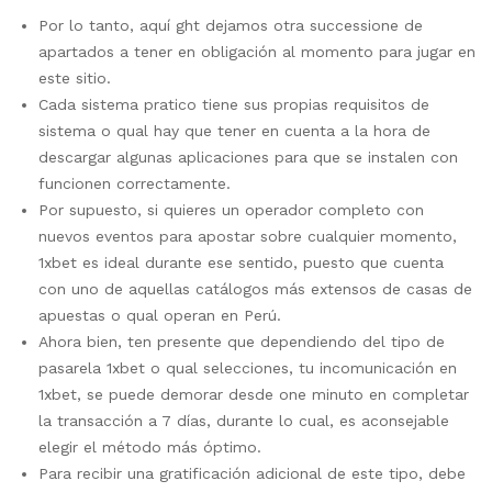
Por lo tanto, aquí ght dejamos otra successione de
apartados a tener en obligación al momento para jugar en
este sitio.
Cada sistema pratico tiene sus propias requisitos de
sistema o qual hay que tener en cuenta a la hora de
descargar algunas aplicaciones para que se instalen con
funcionen correctamente.
Por supuesto, si quieres un operador completo con
nuevos eventos para apostar sobre cualquier momento,
1xbet es ideal durante ese sentido, puesto que cuenta
con uno de aquellas catálogos más extensos de casas de
apuestas o qual operan en Perú.
Ahora bien, ten presente que dependiendo del tipo de
pasarela 1xbet o qual selecciones, tu incomunicación en
1xbet, se puede demorar desde one minuto en completar
la transacción a 7 días, durante lo cual, es aconsejable
elegir el método más óptimo.
Para recibir una gratificación adicional de este tipo, debe