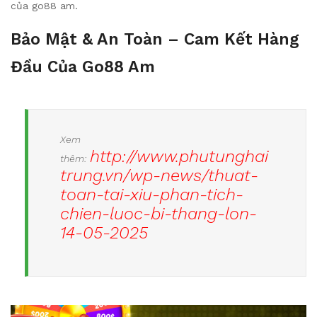
của go88 am.
Bảo Mật & An Toàn – Cam Kết Hàng
Đầu Của Go88 Am
Xem
http://www.phutunghai
thêm:
trung.vn/wp-news/thuat-
toan-tai-xiu-phan-tich-
chien-luoc-bi-thang-lon-
14-05-2025