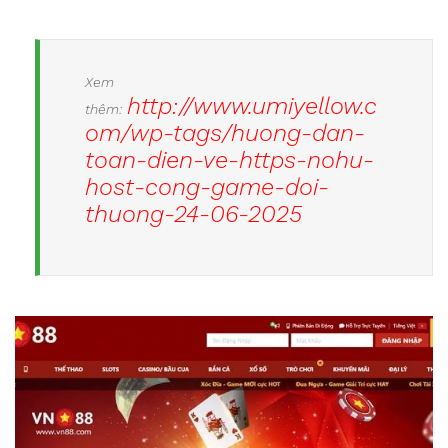
Xem
http://www.umiyellow.c
thêm:
om/wp-tags/huong-dan-
toan-dien-ve-https-nohu-
host-cong-game-doi-
thuong-24-06-2025