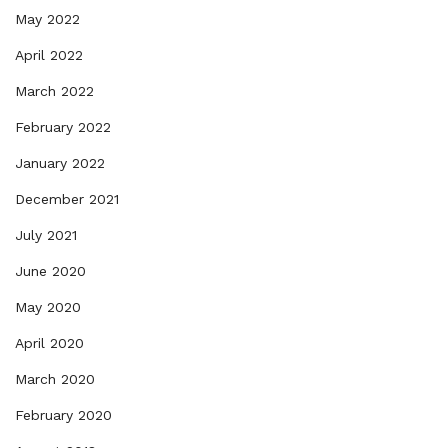
May 2022
April 2022
March 2022
February 2022
January 2022
December 2021
July 2021
June 2020
May 2020
April 2020
March 2020
February 2020