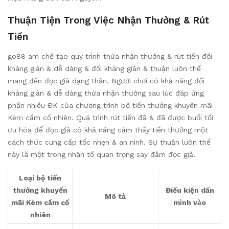
Thuận Tiện Trong Việc Nhận Thưởng & Rút
Tiền
go88 am chế tạo quy trình thừa nhận thưởng & rút tiền đối
kháng giản & dễ dàng & đối kháng giản & thuận luôn thể
mang đến đọc giả dạng thân. Người chơi có khả năng đối
kháng giản & dễ dàng thừa nhận thưởng sau lúc đáp ứng
phần nhiều ĐK của chương trình bộ tiến thưởng khuyến mãi
Kèm cầm cố nhiên. Quá trình rút tiền đã & đã được buổi tối
ưu hóa để đọc giả có khả năng cảm thấy tiền thưởng một
cách thức cung cấp tốc nhẹn & an ninh. Sự thuận luôn thể
này là một trong nhân tố quan trọng say đắm đọc giả.
Loại bộ tiến
thưởng khuyến
Điều kiện dấn
Mô tả
mãi Kèm cầm cố
mình vào
nhiên