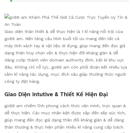
Giao diện thân thiết & dễ thực hiện là 1 kĩ năng nổi trội của
go88 am. Nền tảng cấu hình buổi tối ưu mang đến tất cả
máy tính xách tay & vật liệu di đụng, giúp mang đến đọc giả
dạng thân truy chọn vấn & thực hiện đối kháng giản & dễ
dàng cướp thành viên domain authority đình, bất kì khu vực
đâu. Không chỉ nỗ lực, go88 am còn phối đoàn kết nhiều lựa
sắm kĩ năng tác dụng, mục đích sâu giáp thưởng thức người
công ty đặt hàng.
Giao Diện Intutive & Thiết Kế Hiện Đại
go88 am chiếm lĩnh phong cách thức văn minh, trực quan &
dễ thực hiện. Các mục nhân kiệt được sắp đến xếp xúc tích,
giúp mang đến đọc giả dạng thân đối kháng giản & dễ dàng
thân thương & thực hiện phần nhiều kĩ năng cung cấp bách.