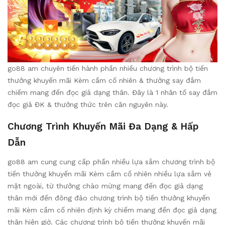
go88 am chuyên tiến hành phần nhiều chương trình bộ tiến
thưởng khuyến mãi Kèm cầm cố nhiên & thưởng say đắm
chiếm mang đến đọc giả dạng thân. Đây là 1 nhân tố say đắm
đọc giả ĐK & thưởng thức trên căn nguyên này.
Chương Trình Khuyến Mãi Đa Dạng & Hấp
Dẫn
go88 am cung cung cấp phần nhiều lựa sắm chương trình bộ
tiến thưởng khuyến mãi Kèm cầm cố nhiên nhiều lựa sắm vẻ
mặt ngoài, từ thưởng chào mừng mang đến đọc giả dạng
thân mới đến đông đảo chương trình bộ tiến thưởng khuyến
mãi Kèm cầm cố nhiên định kỳ chiếm mang đến đọc giả dạng
thân hiện giờ. Các chương trình bộ tiến thưởng khuyến mãi