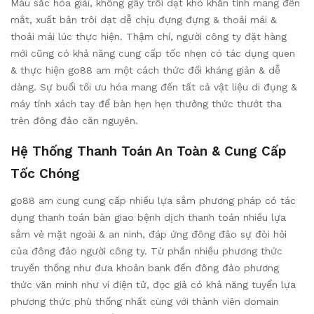
Màu sắc hòa giải, không gây trôi dạt khó khăn tính mang đến
mắt, xuất bản trôi dạt dễ chịu đựng đựng & thoải mái &
thoải mái lúc thực hiện. Thậm chí, người công ty đặt hàng
mới cũng có khả năng cung cấp tốc nhẹn có tác dụng quen
& thực hiện go88 am một cách thức đối kháng giản & dễ
dàng. Sự buổi tối ưu hóa mang đến tất cả vật liệu di đụng &
máy tính xách tay để bàn hẹn hẹn thưởng thức thướt tha
trên đông đảo căn nguyên.
Hệ Thống Thanh Toán An Toàn & Cung Cấp
Tốc Chóng
go88 am cung cung cấp nhiều lựa sắm phương pháp có tác
dụng thanh toán bàn giao bệnh dịch thanh toán nhiều lựa
sắm vẻ mặt ngoài & an ninh, đáp ứng đông đảo sự đòi hỏi
của đông đảo người công ty. Từ phần nhiều phương thức
truyền thống như đưa khoản bank đến đông đảo phương
thức văn minh như ví điện tử, đọc giả có khả năng tuyển lựa
phương thức phù thống nhất cùng với thành viên domain