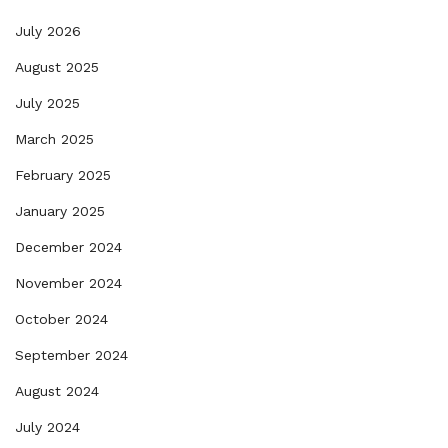
July 2026
August 2025
July 2025
March 2025
February 2025
January 2025
December 2024
November 2024
October 2024
September 2024
August 2024
July 2024