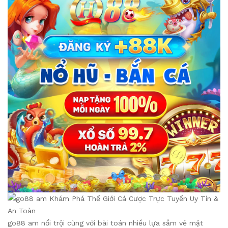
go88 am nổi trội cùng với bài toán nhiều lựa sắm vẻ mặt