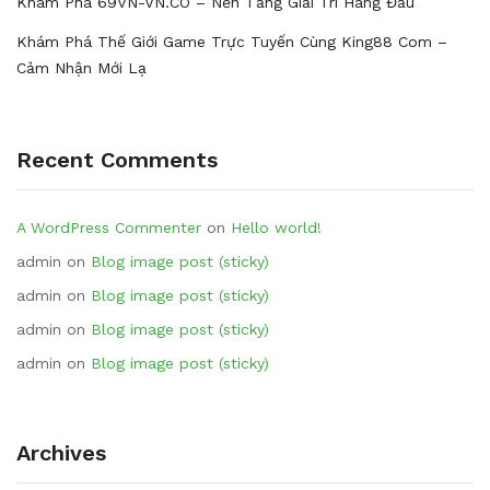
Khám Phá 69VN-VN.CO – Nền Tảng Giải Trí Hàng Đầu
Khám Phá Thế Giới Game Trực Tuyến Cùng King88 Com –
Cảm Nhận Mới Lạ
Recent Comments
A WordPress Commenter
on
Hello world!
admin
on
Blog image post (sticky)
admin
on
Blog image post (sticky)
admin
on
Blog image post (sticky)
admin
on
Blog image post (sticky)
Archives