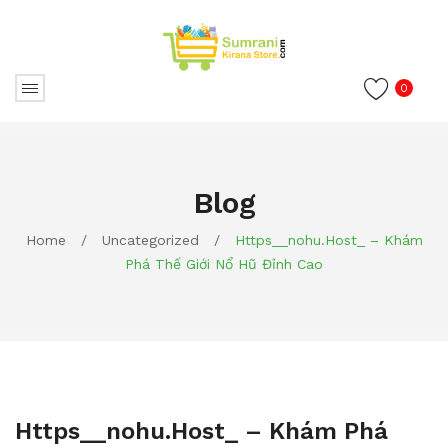
0
Blog
Home
/
Uncategorized
/
Https__nohu.host_ – Khám
Phá Thế Giới Nổ Hũ Đỉnh Cao
Https__nohu.host_ – Khám Phá