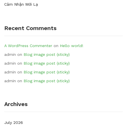
Cảm Nhận Mới Lạ
Recent Comments
A WordPress Commenter
on
Hello world!
admin
on
Blog image post (sticky)
admin
on
Blog image post (sticky)
admin
on
Blog image post (sticky)
admin
on
Blog image post (sticky)
Archives
July 2026