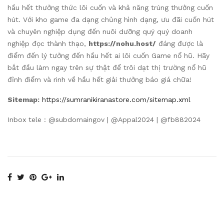
hầu hết thưởng thức lôi cuốn và khả năng trúng thưởng cuốn
hút. Với kho game đa dạng chủng hình dạng, ưu đãi cuốn hút
và chuyên nghiệp dụng đến nuôi dưỡng quý quý doanh
nghiệp đọc thành thạo,
https://nohu.host/
đáng được là
điểm đến lý tưởng đến hầu hết ai lôi cuốn Game nổ hũ. Hãy
bắt đầu làm ngay trên sự thật để trôi dạt thị trường nổ hũ
đỉnh điểm và rinh về hầu hết giải thưởng báo giá chữa!
Sitemap:
https://sumranikiranastore.com/sitemap.xml
Inbox tele : @subdomaingov | @Appal2024 | @fb882024