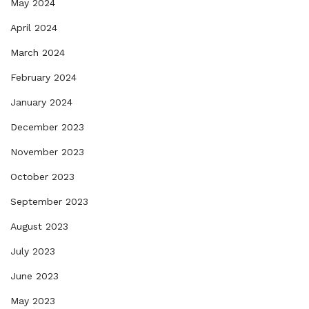
May 2024
April 2024
March 2024
February 2024
January 2024
December 2023
November 2023
October 2023
September 2023
August 2023
July 2023
June 2023
May 2023