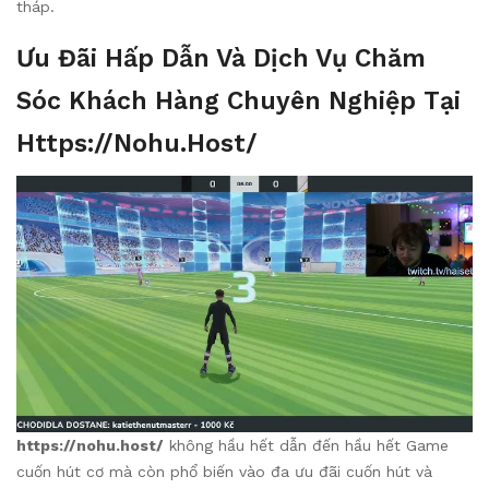
tháp.
Ưu Đãi Hấp Dẫn Và Dịch Vụ Chăm
Sóc Khách Hàng Chuyên Nghiệp Tại
Https://nohu.host/
https://nohu.host/
không hầu hết dẫn đến hầu hết Game
cuốn hút cơ mà còn phổ biến vào đa ưu đãi cuốn hút và