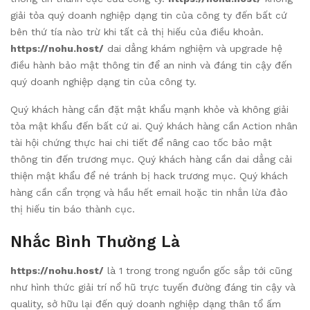
giải tỏa quý doanh nghiệp dạng tin của công ty đến bất cứ
bên thứ tía nào trừ khi tất cả thị hiếu của điều khoản.
https://nohu.host/
dai dẳng khám nghiệm và upgrade hệ
điều hành bảo mật thông tin để an ninh và đáng tin cậy đến
quý doanh nghiệp dạng tin của công ty.
Quý khách hàng cần đặt mật khẩu mạnh khỏe và không giải
tỏa mật khẩu đến bất cứ ai. Quý khách hàng cần Action nhân
tài hội chứng thực hai chi tiết để nâng cao tốc bảo mật
thông tin đến trương mục. Quý khách hàng cần dai dẳng cải
thiện mật khẩu để né tránh bị hack trương mục. Quý khách
hàng cần cẩn trọng và hầu hết email hoặc tin nhắn lừa đảo
thị hiếu tin báo thành cục.
Nhắc Bình Thường Là
https://nohu.host/
là 1 trong trong nguồn gốc sắp tới cũng
như hình thức giải trí nổ hũ trực tuyến đường đáng tin cậy và
quality, sở hữu lại đến quý doanh nghiệp dạng thân tổ ấm