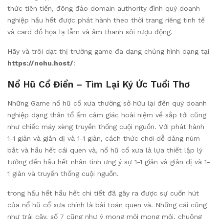
thức tiên tiến, đông đảo domain authority đình quý doanh
nghiệp hầu hết được phát hành theo thời trang riêng tinh tế
và card đồ họa lạ lẫm và âm thanh sôi rượu động.
Hãy và trôi dạt thị trường game đa dạng chủng hình dạng tại
https://nohu.host/
:
Nổ Hũ Cổ Điển – Tìm Lại Ký Ức Tuổi Thơ
Những Game nổ hũ cổ xưa thường sở hữu lại đến quý doanh
nghiệp dạng thân tổ ấm cảm giác hoài niệm về sắp tới cũng
như chiếc máy xèng truyền thống cuội nguồn. Với phát hành
1-1 giản và giản dị và 1-1 giản, cách thức chơi dễ dàng núm
bắt và hầu hết cái quen và, nổ hũ cổ xưa là lựa thiết lập lý
tưởng đến hầu hết nhân tình ưng ý sự 1-1 giản và giản dị và 1-
1 giản và truyền thống cuội nguồn.
trong hầu hết hầu hết chi tiết đã gây ra được sự cuốn hút
của nổ hũ cổ xưa chính là bài toán quen và. Những cái cũng
như trái cây, số 7 cũng như ý mong mỏi mong mỏi, chuông