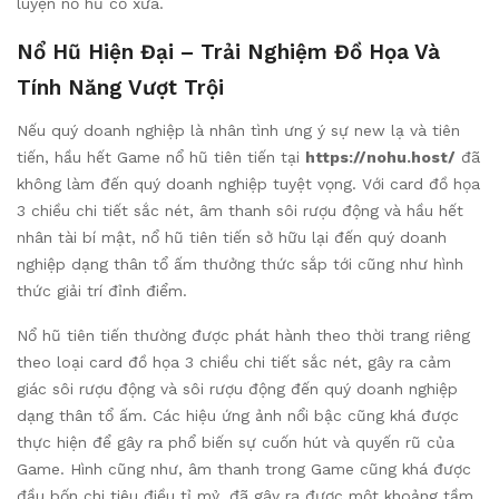
luyện nổ hũ cổ xưa.
Nổ Hũ Hiện Đại – Trải Nghiệm Đồ Họa Và
Tính Năng Vượt Trội
Nếu quý doanh nghiệp là nhân tình ưng ý sự new lạ và tiên
tiến, hầu hết Game nổ hũ tiên tiến tại
https://nohu.host/
đã
không làm đến quý doanh nghiệp tuyệt vọng. Với card đồ họa
3 chiều chi tiết sắc nét, âm thanh sôi rượu động và hầu hết
nhân tài bí mật, nổ hũ tiên tiến sở hữu lại đến quý doanh
nghiệp dạng thân tổ ấm thưởng thức sắp tới cũng như hình
thức giải trí đỉnh điểm.
Nổ hũ tiên tiến thường được phát hành theo thời trang riêng
theo loại card đồ họa 3 chiều chi tiết sắc nét, gây ra cảm
giác sôi rượu động và sôi rượu động đến quý doanh nghiệp
dạng thân tổ ấm. Các hiệu ứng ảnh nổi bậc cũng khá được
thực hiện để gây ra phổ biến sự cuốn hút và quyến rũ của
Game. Hình cũng như, âm thanh trong Game cũng khá được
đầu bốn chi tiêu điều tỉ mỷ, đã gây ra được một khoảng tầm