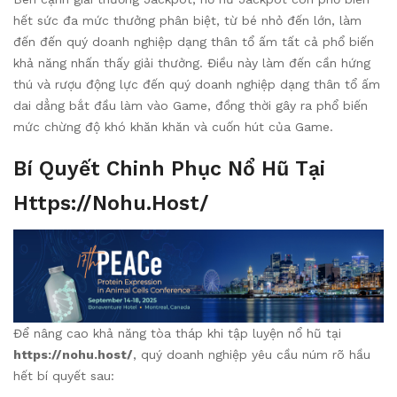
hết sức đa mức thưởng phân biệt, từ bé nhỏ đến lớn, làm
đến đến quý doanh nghiệp dạng thân tổ ấm tất cả phổ biến
khả năng nhấn thấy giải thưởng. Điều này làm đến cần hứng
thú và rượu động lực đến quý doanh nghiệp dạng thân tổ ấm
dai dẳng bắt đầu làm vào Game, đồng thời gây ra phổ biến
mức chừng độ khó khăn khăn và cuốn hút của Game.
Bí Quyết Chinh Phục Nổ Hũ Tại
Https://nohu.host/
Để nâng cao khả năng tòa tháp khi tập luyện nổ hũ tại
https://nohu.host/
, quý doanh nghiệp yêu cầu núm rõ hầu
hết bí quyết sau: