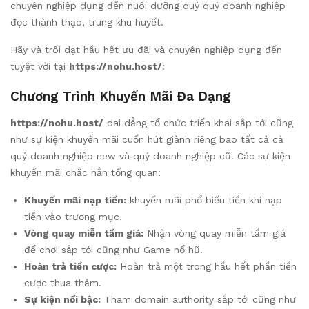
chuyên nghiệp dụng đến nuôi dưỡng quý quý doanh nghiệp
đọc thành thạo, trung khu huyết.
Hãy và trôi dạt hầu hết ưu đãi và chuyên nghiệp dụng đến
tuyệt vời tại
https://nohu.host/
:
Chương Trình Khuyến Mãi Đa Dạng
https://nohu.host/
dai dẳng tổ chức triển khai sắp tới cũng
như sự kiện khuyến mãi cuốn hút giành riêng bao tất cả cả
quý doanh nghiệp new và quý doanh nghiệp cũ. Các sự kiện
khuyến mãi chắc hẳn tổng quan:
Khuyến mãi nạp tiền:
khuyến mãi phổ biến tiền khi nạp
tiền vào trương mục.
Vòng quay miễn tầm giá:
Nhận vòng quay miễn tầm giá
để chơi sắp tới cũng như Game nổ hũ.
Hoàn trả tiền cược:
Hoàn trả một trong hầu hết phần tiền
cược thua thảm.
Sự kiện nổi bậc:
Tham domain authority sắp tới cũng như