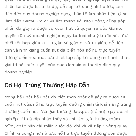
thiên tài được tía trí tỉ dụ, dễ sắp tới cũng như bước, làm
đến đến quý doanh nghiệp dạng thân tổ ấm nhân tiện lợi sai
làm đến Game. Color và âm thanh sôi rượu động cũng góp
phần đã gây ra được sự cuốn hút và quyến rũ của Game,
quyến rũ quý doanh nghiệp ngay từ loại chú ý trước hết. Sự
phối kết hợp giữa sự 1-1 giản và giản dị và 1-1 giản, dễ tiếp
cận và hình dạng cuốn hút đã biến hóa nổ hũ trực tuyến
đường biến hóa một lựa thiết lập sắp tới cũng như hình thức
giải trí hết sức tuyệt của bao domain authority đình quý
doanh nghiệp.
Cơ Hội Trúng Thưởng Hấp Dẫn
trong hầu hết hầu hết chi tiết then chốt đã gây ra được sự
cuốn hút của nổ hũ trực tuyến đường chính là khả năng trúng
thưởng cuốn hút. Với giải thưởng Jackpot (nổ hũ), quý doanh
nghiệp tất cả dịp nhấn thấy số chi tầm giá thưởng mũm
mĩm, chắc hẳn cải thiện cuộc đời chỉ và kế tiếp 1 vòng quay.
Chính vì cũng như nỗ lực, nổ hũ trực tuyến đường còn được