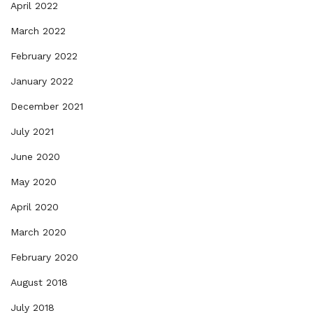
April 2022
March 2022
February 2022
January 2022
December 2021
July 2021
June 2020
May 2020
April 2020
March 2020
February 2020
August 2018
July 2018