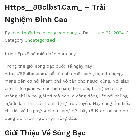
Https__88clbs1.cam_ – Trải
Nghiệm Đỉnh Cao
By
director@thecleaning.company
/
Date
June 22, 2024
/
Category
Uncategorized
trực tiếp xổ số miền bắc hôm nay
Trong thế giới sòng bạc quốc tế ngày nay,
https://88clbs1.cam/ nổi lên như một sòng bạc đa dạng,
mang đến cơ hội khám phá vô tận cho người dùng. Với giao
diện trực quan và các tính năng hiện đại, trang web này
không chỉ là nơi giải trí mà còn là cộng đồng kết nối những
người đam mê các hoạt động trực tuyến. Hãy cùng tìm hiểu
chi tiết về https://88clbs1.cam/ để thấy rõ lý do tại sao nó
đang trở thành lựa chọn hàng đầu.
Giới Thiệu Về Sòng Bạc