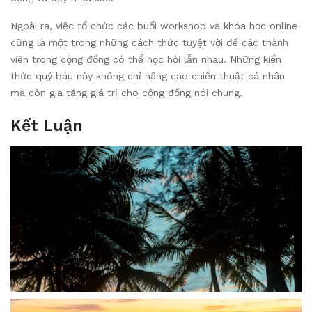
Ngoài ra, việc tổ chức các buổi workshop và khóa học online
cũng là một trong những cách thức tuyệt vời để các thành
viên trong cộng đồng có thể học hỏi lẫn nhau. Những kiến
thức quý báu này không chỉ nâng cao chiến thuật cá nhân
mà còn gia tăng giá trị cho cộng đồng nói chung.
Kết Luận