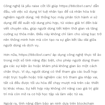
Công nghệ là yếu raise cốt lõi giúp https://88clbs1.cam/ dẫn
đầu, với việc sử dụng trí tuệ nhân tạo để cá nhân hóa trải
nghiệm người dùng. Hệ thống học máy phân tích hành vi sử
dụng để đề xuất nội dung phù hợp, từ video giải trí đến bài
viết chuyên sâu, giúp người dùng tiết kiệm thời gian và tăng
cường sự thỏa mãn. Điều này không chỉ làm cho sòng bạc trở
nên thông minh hơn mà còn tạo ra sự gắn kết lâu dài giữa
người dùng và dịch vụ.
Hơn nữa, https://88clbs1.cam/ áp dụng công nghệ thực tế ảo
trong một số tính năng đặc biệt, cho phép người dùng tham
gia các sự kiện ảo hoặc khám phá không gian ảo một cách
chân thực. Ví dụ, người dùng có thể tham gia các buổi họp
mặt trực tuyến hoặc trải nghiệm các trò tham gia nhập vai,
tất cả đều được tối ưu hóa để chạy mượt mà trên các thiết
bị khác nhau. Sự kết hợp này không chỉ nâng cao giá trị giải
trí mà còn mở ra cơ hội học tập và làm việc từ xa.
Ngoài ra, tính năng đảm bảo an ninh dựa trên blockchain