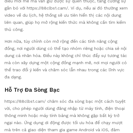
điều mới mẻ mà vẫn giữ được sự quen thuộc, tăng cường sự
gắn bó với https://88clbs1.cam/. Ví dụ, nếu ai đó thường xem
video về du lịch, hệ thống sẽ ưu tiên hiển thị các nội dung
liên quan, giúp họ mở rộng kiến thức mà không cần tìm kiếm
thủ công.
Hơn nữa, tùy chỉnh còn mở rộng đến các tính năng cộng
đồng, nơi người dùng có thể tạo nhóm riêng hoặc chia sẻ nội
dung cá nhân hóa. Điều này không chỉ thúc đẩy sự tương tác
mà còn xây dựng một cộng đồng mạnh mẽ, nơi mọi người có
thể trao đổi ý kiến và chăm sóc lẫn nhau trong các lĩnh vực
đa dạng.
Hỗ Trợ Đa Sòng Bạc
https://88clbs1.cam/ chăm sóc đa sòng bạc một cách tuyệt
vời, cho phép người dùng đăng nhập từ máy tính, điện thoại
thông minh hoặc máy tính bảng mà không gặp bất kỳ trở
ngại nào. Ứng dụng di động được tối ưu hóa để chạy mượt
mà trên cả giao diện tham gia game Android và iOS, đảm