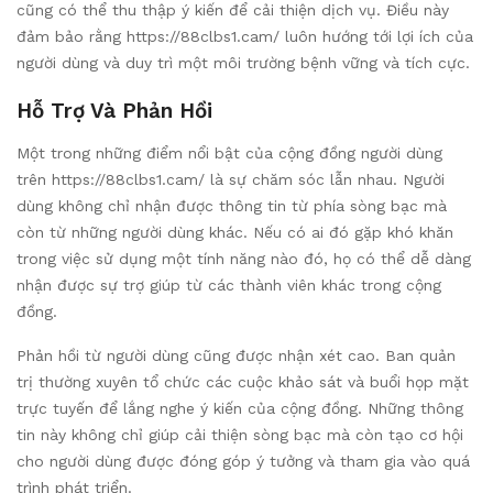
cũng có thể thu thập ý kiến để cải thiện dịch vụ. Điều này
đảm bảo rằng https://88clbs1.cam/ luôn hướng tới lợi ích của
người dùng và duy trì một môi trường bệnh vững và tích cực.
Hỗ Trợ Và Phản Hồi
Một trong những điểm nổi bật của cộng đồng người dùng
trên https://88clbs1.cam/ là sự chăm sóc lẫn nhau. Người
dùng không chỉ nhận được thông tin từ phía sòng bạc mà
còn từ những người dùng khác. Nếu có ai đó gặp khó khăn
trong việc sử dụng một tính năng nào đó, họ có thể dễ dàng
nhận được sự trợ giúp từ các thành viên khác trong cộng
đồng.
Phản hồi từ người dùng cũng được nhận xét cao. Ban quản
trị thường xuyên tổ chức các cuộc khảo sát và buổi họp mặt
trực tuyến để lắng nghe ý kiến của cộng đồng. Những thông
tin này không chỉ giúp cải thiện sòng bạc mà còn tạo cơ hội
cho người dùng được đóng góp ý tưởng và tham gia vào quá
trình phát triển.