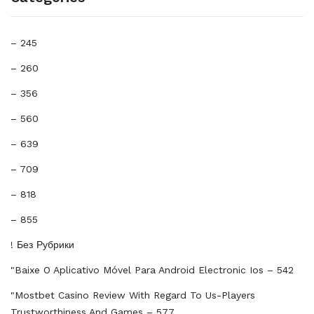
– 245
– 260
– 356
– 560
– 639
– 709
– 818
– 855
! Без Рубрики
"baixe O Aplicativo Móvel Para Android Electronic Ios – 542
"mostbet Casino Review With Regard To Us-Players
Trustworthiness And Games – 577