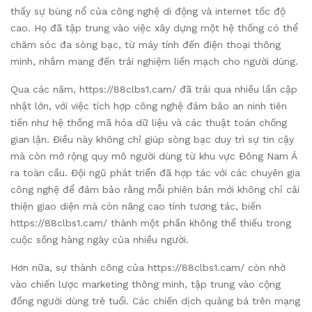
thấy sự bùng nổ của công nghệ di động và internet tốc độ
cao. Họ đã tập trung vào việc xây dựng một hệ thống có thể
chăm sóc đa sòng bạc, từ máy tính đến điện thoại thông
minh, nhằm mang đến trải nghiệm liền mạch cho người dùng.
Qua các năm, https://88clbs1.cam/ đã trải qua nhiều lần cập
nhật lớn, với việc tích hợp công nghệ đảm bảo an ninh tiên
tiến như hệ thống mã hóa dữ liệu và các thuật toán chống
gian lận. Điều này không chỉ giúp sòng bạc duy trì sự tin cậy
mà còn mở rộng quy mô người dùng từ khu vực Đông Nam Á
ra toàn cầu. Đội ngũ phát triển đã hợp tác với các chuyên gia
công nghệ để đảm bảo rằng mỗi phiên bản mới không chỉ cải
thiện giao diện mà còn nâng cao tính tương tác, biến
https://88clbs1.cam/ thành một phần không thể thiếu trong
cuộc sống hàng ngày của nhiều người.
Hơn nữa, sự thành công của https://88clbs1.cam/ còn nhờ
vào chiến lược marketing thông minh, tập trung vào cộng
đồng người dùng trẻ tuổi. Các chiến dịch quảng bá trên mạng