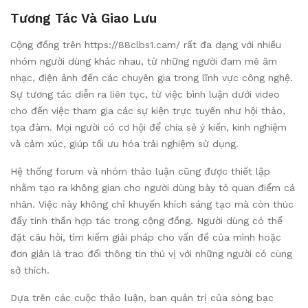
Tương Tác Và Giao Lưu
Cộng đồng trên https://88clbs1.cam/ rất đa dạng với nhiều
nhóm người dùng khác nhau, từ những người đam mê âm
nhạc, điện ảnh đến các chuyên gia trong lĩnh vực công nghệ.
Sự tương tác diễn ra liên tục, từ việc bình luận dưới video
cho đến việc tham gia các sự kiện trực tuyến như hội thảo,
tọa đàm. Mọi người có cơ hội để chia sẻ ý kiến, kinh nghiệm
và cảm xúc, giúp tối ưu hóa trải nghiệm sử dụng.
Hệ thống forum và nhóm thảo luận cũng được thiết lập
nhằm tạo ra không gian cho người dùng bày tỏ quan điểm cá
nhân. Việc này không chỉ khuyến khích sáng tạo mà còn thúc
đẩy tinh thần hợp tác trong cộng đồng. Người dùng có thể
đặt câu hỏi, tìm kiếm giải pháp cho vấn đề của mình hoặc
đơn giản là trao đổi thông tin thú vị với những người có cùng
sở thích.
Dựa trên các cuộc thảo luận, ban quản trị của sòng bạc