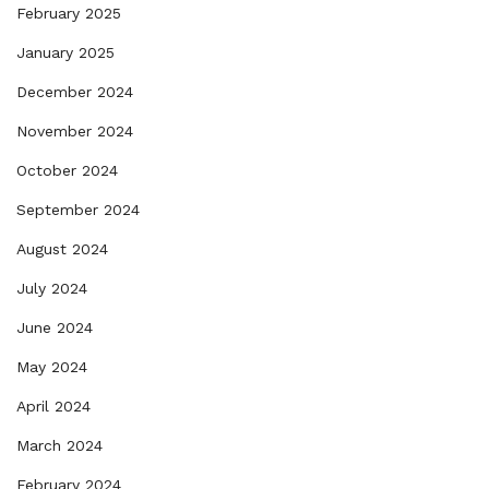
February 2025
January 2025
December 2024
November 2024
October 2024
September 2024
August 2024
July 2024
June 2024
May 2024
April 2024
March 2024
February 2024