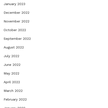
January 2023
December 2022
November 2022
October 2022
September 2022
August 2022
July 2022
June 2022
May 2022
April 2022
March 2022
February 2022
January 2022