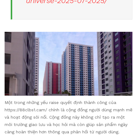
universe-2025-07-2025/
Một trong những yếu raise quyết định thành công của
https://88clbs1.cam/ chính là cộng đồng người dùng mạnh mẽ
và hoạt động sôi nổi. Cộng đồng này không chỉ tạo ra một
môi trường giao lưu và học hỏi mà còn giúp sản phẩm ngày
càng hoàn thiện hơn thông qua phản hồi từ người dùng.