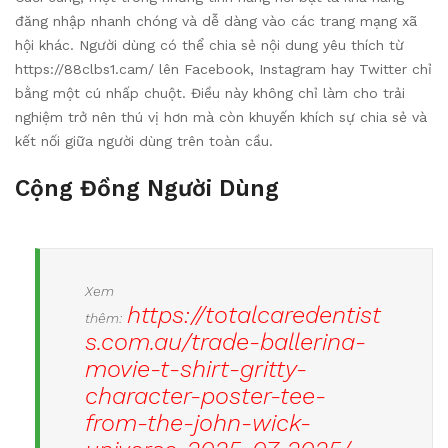
đăng nhập nhanh chóng và dễ dàng vào các trang mạng xã
hội khác. Người dùng có thể chia sẻ nội dung yêu thích từ
https://88clbs1.cam/ lên Facebook, Instagram hay Twitter chỉ
bằng một cú nhấp chuột. Điều này không chỉ làm cho trải
nghiệm trở nên thú vị hơn mà còn khuyến khích sự chia sẻ và
kết nối giữa người dùng trên toàn cầu.
Cộng Đồng Người Dùng
Xem
https://totalcaredentist
thêm:
s.com.au/trade-ballerina-
movie-t-shirt-gritty-
character-poster-tee-
from-the-john-wick-