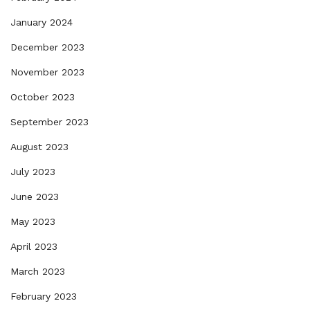
January 2024
December 2023
November 2023
October 2023
September 2023
August 2023
July 2023
June 2023
May 2023
April 2023
March 2023
February 2023