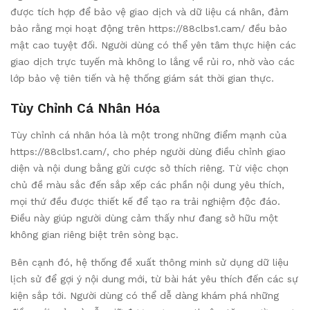
được tích hợp để bảo vệ giao dịch và dữ liệu cá nhân, đảm
bảo rằng mọi hoạt động trên https://88clbs1.cam/ đều bảo
mật cao tuyệt đối. Người dùng có thể yên tâm thực hiện các
giao dịch trực tuyến mà không lo lắng về rủi ro, nhờ vào các
lớp bảo vệ tiên tiến và hệ thống giám sát thời gian thực.
Tùy Chỉnh Cá Nhân Hóa
Tùy chỉnh cá nhân hóa là một trong những điểm mạnh của
https://88clbs1.cam/, cho phép người dùng điều chỉnh giao
diện và nội dung bằng gửi cược sở thích riêng. Từ việc chọn
chủ đề màu sắc đến sắp xếp các phần nội dung yêu thích,
mọi thứ đều được thiết kế để tạo ra trải nghiệm độc đáo.
Điều này giúp người dùng cảm thấy như đang sở hữu một
không gian riêng biệt trên sòng bạc.
Bên cạnh đó, hệ thống đề xuất thông minh sử dụng dữ liệu
lịch sử để gợi ý nội dung mới, từ bài hát yêu thích đến các sự
kiện sắp tới. Người dùng có thể dễ dàng khám phá những