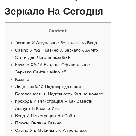
Зеркало На Сегодня
Content
“казино Х Актуальное Зеркало%3A Вход
Casino X %2F Казино Х Зеркало%3A Что
Это и Для Чего нельзя%3F
Казино Х%3A Вход на Официальное
Зеркало Сайта Casino X”
Казино
Лицензия%2C Подтверждающая
Безопасность и Надежность Казино начале
прохода И Регистрация – Как Завести
Аккаунт В Казино Икс
Вход И Регистрация На Сайте
Плюсы Онлайн Казино
Casino X в Мобильных Устройствах