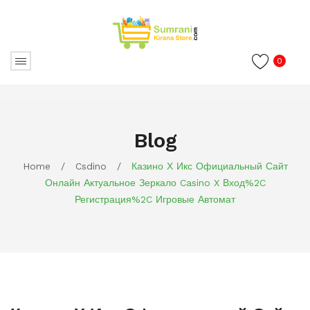
0
Blog
Home
/
Csdino
/
Казино Х Икс Официальный Сайт
Онлайн Актуальное Зеркало Casino X Вход%2C
Регистрация%2C Игровые Автомат