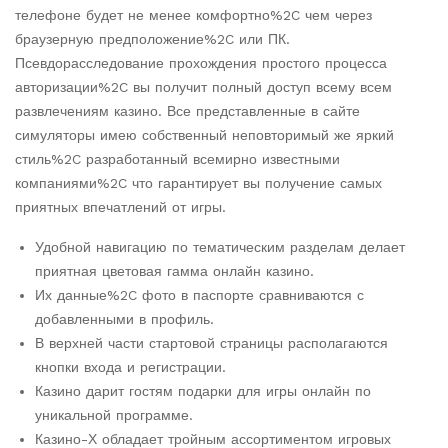
телефоне будет не менее комфортно%2C чем через
браузерную предположение%2C или ПК.
Псевдорасследование прохождения простого процесса
авторизации%2C вы получит полный доступ всему всем
развлечениям казино. Все представленные в сайте
симуляторы имею собственный неповторимый же яркий
стиль%2C разработанный всемирно известными
компаниями%2C что гарантирует вы получение самых
приятных впечатлений от игры.
Удобной навигацию по тематическим разделам делает
приятная цветовая гамма онлайн казино.
Их данные%2C фото в паспорте сравниваются с
добавленными в профиль.
В верхней части стартовой страницы располагаются
кнопки входа и регистрации.
Казино дарит гостям подарки для игры онлайн по
уникальной программе.
Казино-Х обладает тройным ассортиментом игровых