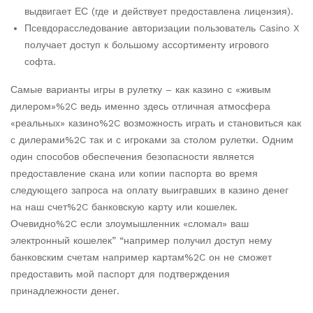
выдвигает ЕС (где и действует предоставлена лицензия).
Псевдорасследование авторизации пользователь Casino X
получает доступ к большому ассортименту игрового
софта.
Самые варианты игры в рулетку – как казино с «живым
дилером»%2C ведь именно здесь отличная атмосфера
«реальных» казино%2C возможность играть и становиться как
с дилерами%2C так и с игроками за столом рулетки. Одним
один способов обеспечения безопасности является
предоставление скана или копии паспорта во время
следующего запроса на оплату выигравших в казино денег
на наш счет%2C банковскую карту или кошелек.
Очевидно%2C если злоумышленник «сломал» ваш
электронный кошелек” “например получил доступ нему
банковским счетам например картам%2C он не сможет
предоставить мой паспорт для подтверждения
принадлежности денег.