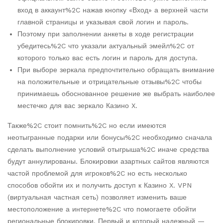
вход в аккаунт%2C нажав кнопку «Вход» а верхней части
главной страницы и указывая свой логин и пароль.
Поэтому при заполнении анкеты в ходе регистрации
убедитесь%2C что указали актуальный эмейл%2C от
которого только вас есть логин и пароль для доступа.
При выборе зеркала предпочтительно обращать внимание
на положительные и отрицательные отзывы%2C чтобы
принимаешь обоснованное решение же выбрать наиболее
местечко для вас зеркало Казино X.
Также%2C стоит помнить%2C но если имеются
неотыгранные подарки или бонусы%2C необходимо сначала
сделать выполнение условий отыгрыша%2C иначе средства
будут аннулированы. Блокировки азартных сайтов являются
частой проблемой для игроков%2C но есть несколько
способов обойти их и получить доступ к Казино X. VPN
(виртуальная частная сеть) позволяет изменить ваше
местоположение а интернете%2C что помогаете обойти
региональные блокировки. Первый и который надежный —