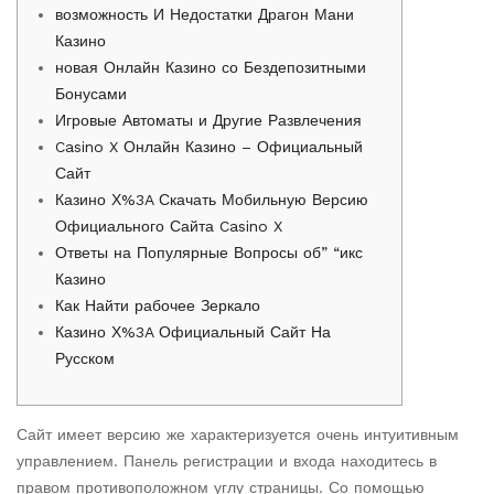
возможность И Недостатки Драгон Мани
Казино
новая Онлайн Казино со Бездепозитными
Бонусами
Игровые Автоматы и Другие Развлечения
Casino X Онлайн Казино – Официальный
Сайт
Казино Х%3A Скачать Мобильную Версию
Официального Сайта Casino X
Ответы на Популярные Вопросы об” “икс
Казино
Как Найти рабочее Зеркало
Казино Х%3A Официальный Сайт На
Русском
Сайт имеет версию же характеризуется очень интуитивным
управлением. Панель регистрации и входа находитесь в
правом противоположном углу страницы. Со помощью