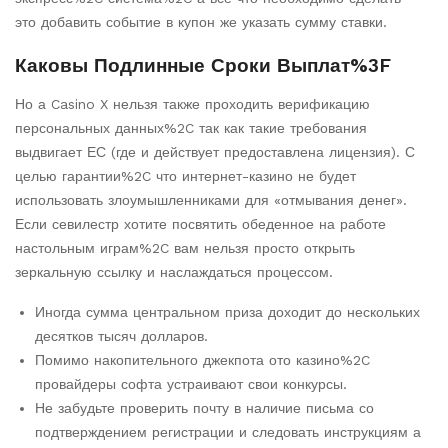
это добавить событие в купон же указать сумму ставки.
Каковы Подлинные Сроки Выплат%3F
Но а Casino X нельзя также проходить верификацию
персональных данных%2C так как такие требования
выдвигает ЕС (где и действует предоставлена лицензия). С
целью гарантии%2C что интернет-казино не будет
использовать злоумышленниками для «отмывания денег».
Если севилестр хотите посвятить обеденное на работе
настольным играм%2C вам нельзя просто открыть
зеркальную ссылку и наслаждаться процессом.
Иногда сумма центральном приза доходит до нескольких
десятков тысяч долларов.
Помимо накопительного джекпота ото казино%2C
провайдеры софта устраивают свои конкурсы.
Не забудьте проверить почту в наличие письма со
подтверждением регистрации и следовать инструкциям а