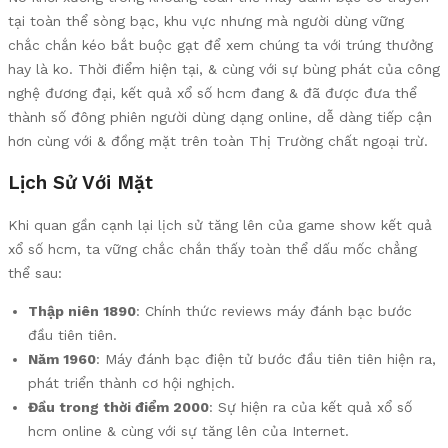
tại toàn thể sòng bạc, khu vực nhưng mà người dùng vững
chắc chắn kéo bắt buộc gạt để xem chúng ta với trúng thưởng
hay là ko. Thời điểm hiện tại, & cùng với sự bùng phát của công
nghệ đương đại, kết quả xổ số hcm đang & đã được đưa thể
thành số đông phiên người dùng dạng online, dễ dàng tiếp cận
hơn cùng với & đồng mặt trên toàn Thị Trường chất ngoại trừ.
Lịch Sử Với Mặt
Khi quan gần cạnh lại lịch sử tăng lên của game show kết quả
xổ số hcm, ta vững chắc chắn thấy toàn thể dấu mốc chẳng
thể sau:
Thập niên 1890
: Chính thức reviews máy đánh bạc bước
đầu tiên tiên.
Năm 1960
: Máy đánh bạc điện tử bước đầu tiên tiên hiện ra,
phát triển thành cơ hội nghịch.
Đầu trong thời điểm 2000
: Sự hiện ra của kết quả xổ số
hcm online & cùng với sự tăng lên của Internet.