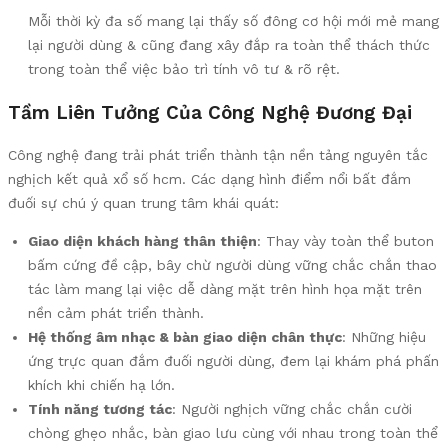
Mỗi thời kỳ đa số mang lại thấy số đông cơ hội mới mẻ mang
lại người dùng & cũng đang xây đắp ra toàn thể thách thức
trong toàn thể việc bảo trì tính vô tư & rõ rệt.
Tầm Liên Tưởng Của Công Nghệ Đương Đại
Công nghệ đang trải phát triển thành tận nền tảng nguyên tắc
nghịch kết quả xổ số hcm. Các dạng hình điểm nổi bất đắm
đuối sự chú ý quan trung tâm khái quát:
Giao diện khách hàng thân thiện
: Thay vày toàn thể buton
bấm cứng đề cập, bây chừ người dùng vững chắc chắn thao
tác làm mang lại việc dễ dàng mặt trên hình họa mặt trên
nền cảm phát triển thành.
Hệ thống âm nhạc & bàn giao diện chân thực
: Những hiệu
ứng trực quan đắm đuối người dùng, đem lại khám phá phấn
khích khi chiến hạ lớn.
Tính năng tương tác
: Người nghịch vững chắc chắn cười
chòng ghẹo nhắc, bàn giao lưu cùng với nhau trong toàn thể