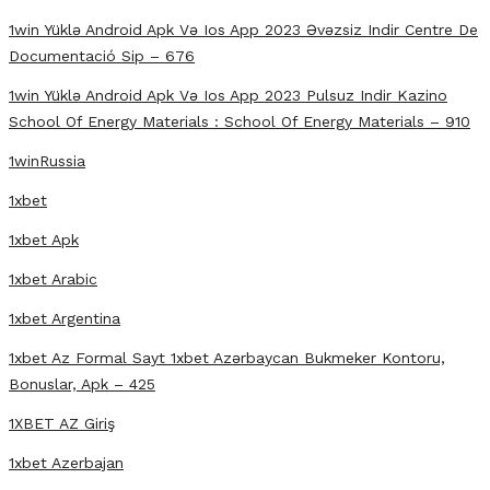
1win Yüklə Android Apk Və Ios App 2023 Əvəzsiz Indir Centre De
Documentació Sip – 676
1win Yüklə Android Apk Və Ios App 2023 Pulsuz Indir Kazino
School Of Energy Materials : School Of Energy Materials – 910
1winRussia
1xbet
1xbet Apk
1xbet Arabic
1xbet Argentina
1xbet Az Formal Sayt 1xbet Azərbaycan Bukmeker Kontoru,
Bonuslar, Apk – 425
1XBET AZ Giriş
1xbet Azerbajan