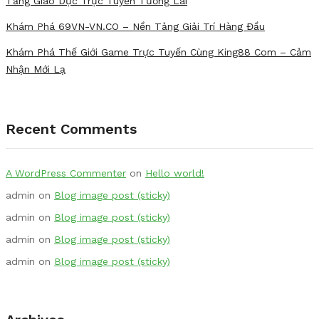
Tảng Giáo Dục Trực Tuyến Tương Lai
Khám Phá 69VN-VN.CO – Nền Tảng Giải Trí Hàng Đầu
Khám Phá Thế Giới Game Trực Tuyến Cùng King88 Com – Cảm
Nhận Mới Lạ
Recent Comments
A WordPress Commenter
on
Hello world!
admin
on
Blog image post (sticky)
admin
on
Blog image post (sticky)
admin
on
Blog image post (sticky)
admin
on
Blog image post (sticky)