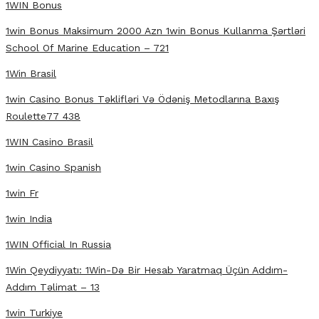
1WIN Bonus
1win Bonus Maksimum 2000 Azn 1win Bonus Kullanma Şərtləri
School Of Marine Education – 721
1Win Brasil
1win Casino Bonus Təklifləri Və Ödəniş Metodlarına Baxış
Roulette77 438
1WIN Casino Brasil
1win Casino Spanish
1win Fr
1win India
1WIN Official In Russia
1Win Qeydiyyatı: 1Win-Də Bir Hesab Yaratmaq Üçün Addım-
Addım Təlimat – 13
1win Turkiye