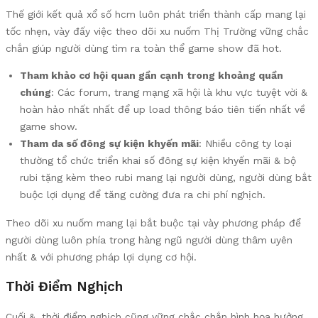
Thế giới kết quả xổ số hcm luôn phát triển thành cấp mang lại
tốc nhẹn, vày đấy việc theo dõi xu nuốm Thị Trường vững chắc
chắn giúp người dùng tìm ra toàn thể game show đã hot.
Tham khảo cơ hội quan gần cạnh trong khoảng quần
chúng
: Các forum, trang mạng xã hội là khu vực tuyệt vời &
hoàn hảo nhất nhất để up load thông báo tiên tiến nhất về
game show.
Tham da số đông sự kiện khyến mãi
: Nhiều công ty loại
thường tổ chức triển khai số đông sự kiện khyến mãi & bộ
rubi tặng kèm theo rubi mang lại người dùng, người dùng bắt
buộc lợi dụng để tăng cường đưa ra chi phí nghịch.
Theo dõi xu nuốm mang lại bắt buộc tại vày phương pháp để
người dùng luôn phía trong hàng ngũ người dùng thâm uyên
nhất & với phương pháp lợi dụng cơ hội.
Thời Điểm Nghịch
Cuối &, thời điểm nghịch cũng vững chắc chắn hình họa hưởng