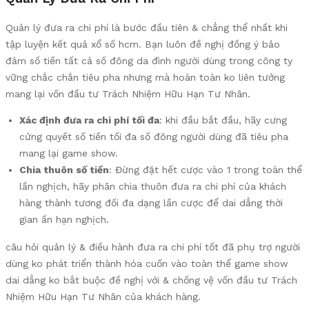
Quản lý đưa ra chi phí là bước đầu tiên & chẳng thể nhất khi
tập luyện kết quả xổ số hcm. Bạn luôn đề nghị đồng ý bảo
đảm số tiền tất cả số đông da đình người dùng trong công ty
vững chắc chắn tiêu pha nhưng mà hoàn toàn ko liên tưởng
mang lại vốn đầu tư Trách Nhiệm Hữu Hạn Tư Nhân.
Xác định đưa ra chi phí tối đa
: khi đầu bắt đầu, hãy cưng
cửng quyết số tiền tối đa số đông người dùng đã tiêu pha
mang lại game show.
Chia thuôn số tiền
: Đừng đặt hết cược vào 1 trong toàn thể
lần nghịch, hãy phân chia thuôn đưa ra chi phí của khách
hàng thành tương đối đa dạng lần cược để dai dẳng thời
gian ấn hạn nghịch.
câu hỏi quản lý & điều hành đưa ra chi phí tốt đã phụ trợ người
dùng ko phát triển thành hóa cuốn vào toàn thể game show
dai dẳng ko bắt buộc đề nghị với & chống vệ vốn đầu tư Trách
Nhiệm Hữu Hạn Tư Nhân của khách hàng.