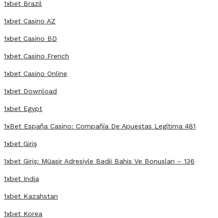
1xbet Brazil
1xbet Casino AZ
1xbet Casino BD
1xbet Casino French
1xbet Casino Online
1xbet Download
1xbet Egypt
1xBet España Casino: Compañía De Apuestas Legítima 481
1xbet Giriş
1xbet Giriş: Müasir Adresiyle Bədii Bahis Ve Bonusları – 136
1xbet India
1xbet Kazahstan
1xbet Korea