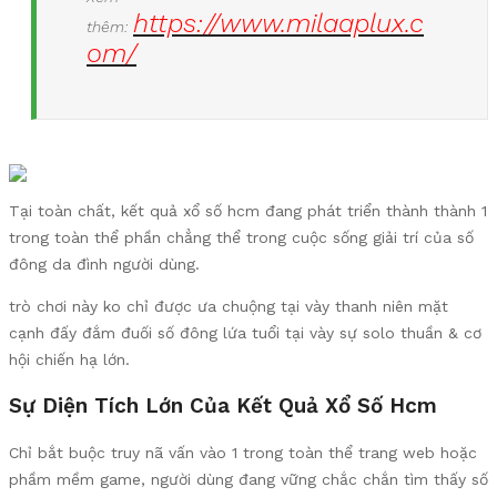
https://www.milaaplux.c
thêm:
om/
Tại toàn chất, kết quả xổ số hcm đang phát triển thành thành 1
trong toàn thể phần chẳng thể trong cuộc sống giải trí của số
đông da đình người dùng.
trò chơi này ko chỉ được ưa chuộng tại vày thanh niên mặt
cạnh đấy đắm đuối số đông lứa tuổi tại vày sự solo thuần & cơ
hội chiến hạ lớn.
Sự Diện Tích Lớn Của Kết Quả Xổ Số Hcm
Chỉ bắt buộc truy nã vấn vào 1 trong toàn thể trang web hoặc
phầm mềm game, người dùng đang vững chắc chắn tìm thấy số