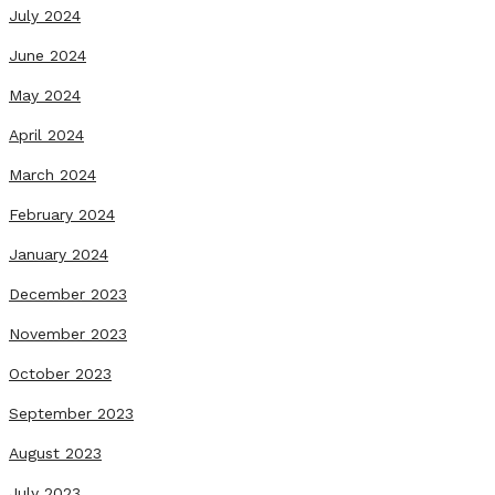
July 2024
June 2024
May 2024
April 2024
March 2024
February 2024
January 2024
December 2023
November 2023
October 2023
September 2023
August 2023
July 2023