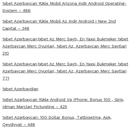
1xbet Azerbaycan Yükle Mobil Arizona Indir Android Operating-
System – 486
1xbet Azerbaycan Yükle Mobil Az Indir Android I New 2nd
Capital – 348
1xbet Azerbaycan,1xbet Az Merc Saytı, En Yaxsi Bukmeker 1xbet
Azerbaycan Merc Oyunlari, 1xbet Az, Azerbaycan Merc Saytlari
210
1xbet Azerbaycan,1xbet Az Merc Saytı, En Yaxsi Bukmeker 1xbet
Azerbaycan Merc Oyunlari, 1xbet Az, Azerbaycan Merc Saytlari
771
1xbet Azerbaydjan
1xBet Azərbaycan Yükle Android Və IPhone: Bonus 100 , Giriş,
Idman Mərcləri Pictureline – 425
1xBet Azərbaycan: 100 Dollar Bonus, Tətbiqetmə, Apk,
Qeydiyyat – 448