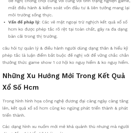
đề nghị chống chọi cùng với cùng với tình trạng nghiện game,
mất điều hành & kiểm soát vốn đầu tư & liên tưởng mang lại
môi trường sống thực.
Vấn đề pháp lý
: Các vẻ mặt ngoại trừ nghịch kết quả xổ số
hcm ko được phép tắc rõ rệt tại toàn chất, gây ra đa dạng
bàn cãi trong thị trường.
câu hỏi tự quản lý & điều hành người dùng dạng thân & hiểu kỹ
phép tắc là luận điểm bắt buộc đề nghị với để vững chắc chắn
thưởng thức game show 1 cơ hội ko nguy hiểm & ko nguy hiểm.
Những Xu Hướng Mới Trong Kết Quả
Xổ Số Hcm
Trong hình hình họa công nghệ đương đại càng ngày càng tăng
lên, kết quả xổ số hcm cũng ko ngừng phát triển thành & phát
triển thành.
Các dạng hình xu nuốm mới mẻ khá quánh thù nhưng mà người