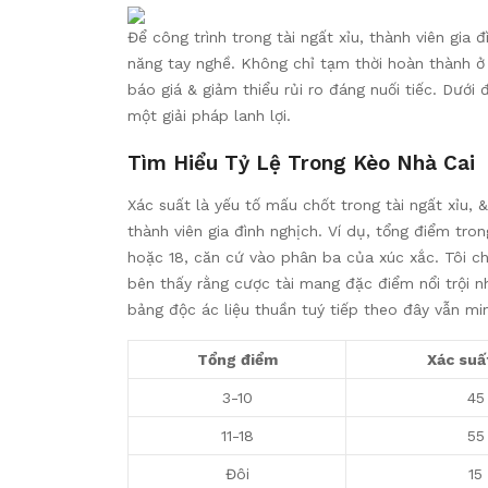
Để công trình trong tài ngất xỉu, thành viên gia 
năng tay nghề. Không chỉ tạm thời hoàn thành ở 
báo giá & giảm thiểu rủi ro đáng nuối tiếc. Dướ
một giải pháp lanh lợi.
Tìm Hiểu Tỷ Lệ Trong Kèo Nhà Cai
Xác suất là yếu tố mấu chốt trong tài ngất xỉu, 
thành viên gia đình nghịch. Ví dụ, tổng điểm tr
hoặc 18, căn cứ vào phân ba của xúc xắc. Tôi c
bên thấy rằng cược tài mang đặc điểm nổi trội n
bảng độc ác liệu thuần tuý tiếp theo đây vẫn mi
Tổng điểm
Xác suấ
3-10
45
11-18
55
Đôi
15