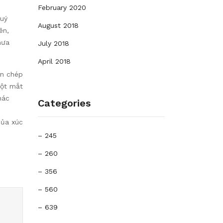
February 2020
Quý
August 2018
ên,
hưa
July 2018
April 2018
ên chép
Một mắt
hác
Categories
của xúc
– 245
– 260
– 356
– 560
– 639