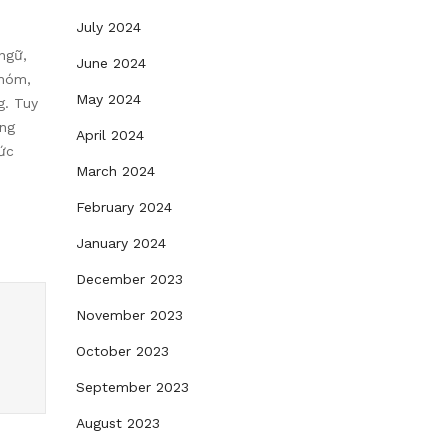
July 2024
 ngữ,
June 2024
nhóm,
May 2024
g. Tuy
úng
April 2024
ức
March 2024
February 2024
January 2024
December 2023
November 2023
October 2023
September 2023
August 2023