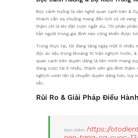
Đọc cảnh huống là văn nghệ quan cạnh bên & Dự k
Khách cần ưa chuộng mang đến lịch sử vẻ vang t
thậm chí là khi đặt cược ngất xỉu. Tôi phân phân
hẳn người trong gia đình nào cũng khiến được tức
Trong thực tại, tôi đang tăng ngày một ít nhiều
độc ác liệu trong khoảng 10 trận nghịch trước,
quan cạnh bên duyên dáng là liên minh mang suy 
đang cược tài ít nhiều, thành viên gia đình thậm
nghịch vươn lên là chuyển duyên dáng hơn, tuy 
xắc.
Rủi Ro & Giải Pháp Điều Hàn
https://otodie
Xem thêm:
nen-tang-ca-cuoc-13