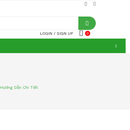
LOGIN
/
SIGN UP
0
Hướng Dẫn Chi Tiết