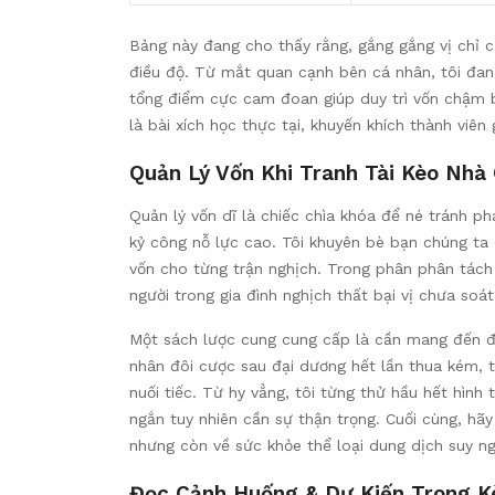
Bảng này đang cho thấy rằng, gắng gắng vị chỉ 
điều độ. Từ mắt quan cạnh bên cá nhân, tôi đan
tổng điểm cực cam đoan giúp duy trì vốn chậm 
là bài xích học thực tại, khuyến khích thành viên
Quản Lý Vốn Khi Tranh Tài Kèo Nhà 
Quản lý vốn dĩ là chiếc chìa khóa để né tránh ph
kỷ công nỗ lực cao. Tôi khuyên bè bạn chúng ta
vốn cho từng trận nghịch. Trong phân phân tách c
người trong gia đình nghịch thất bại vị chưa soá
Một sách lược cung cung cấp là cần mang đến đạ
nhân đôi cược sau đại dương hết lần thua kém, t
nuối tiếc. Từ hy vẳng, tôi từng thử hầu hết hình
ngắn tuy nhiên cần sự thận trọng. Cuối cùng, hãy
nhưng còn về sức khỏe thể loại dung dịch suy n
Đọc Cảnh Huống & Dự Kiến Trong K