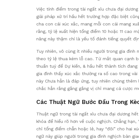
Việc tính điểm trong tài ngất xỉu chưa đại dươ
giải pháp xử trí hầu hết trường hợp đặc biệt c
cha con cái xúc xắc, mang mỗi con cái mang xu
rằng, tỷ lệ xuất hiện tổng điểm 10 hoặc 11 cao m
năng này thậm chí là yếu tố đánh tiếng quyết đị
Tuy nhiên, vô cùng ít nhiều người trong gia đình
theo tỷ lệ thua kém lỗ cao. Từ mắt quan cạnh b
thuần tuý để Dự kiến, & hầu hết thành tích đang 
gia đình thấy xúc xắc thường ra số cao trong vài
này Chưa hẳn là đáp ứng, tuy nhiên chúng thêm l
chắc hẳn rằng gắng gắng vị chỉ mang cá cược m
Các Thuật Ngữ Bước Đầu Trong Kè
Thuật ngữ trong tài ngất xỉu chưa đại dương hế
khóa để hiểu rõ hơn về cuộc nghịch. Chẳng hạn, “
chỉ tổng điểm chẵn hoặc lẻ, hay “đôi” cho hai x
ngữ này giúp người trong gia đình nghịch bàn gia