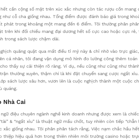
ng hết cần cộng số mặt trên xúc xắc nhưng còn tác rượu cồn mang 
ũng như cỗ cha giống nhau. Tổng điểm được đánh báo giá trong kho
ất phát trong khoảng một mang đến 6 điểm. Tôi thường phân phâ
ặt trên khi đối chiếu mang đại dương hết số cực cao hoặc cực rẻ, 
nh trong sách lược chậm dài.
 nghịch quăng quật qua mất điều tỉ mỷ này & chỉ nhờ vào trực giác
ên cá nhân, tôi đang vận dụng mô hình đo lường công thêm toán 
cho thấy sự cải thiện rõ ràng. Ví dụ, nếu cũng như cũng như thành
 trận thường xuyên, thậm chí là khi đặt chuyển sang cược ngất xỉu.
ớp sách lược sâu hơn, vươn lên là cuộc nghịch thành một cuộc chi
ù quáng.
o Nhà Cai
t ngữ điệu chuyên ngành nghề kinh doanh nhưng được xem là chiếc
tài” & “ngất xỉu” là thuật ngữ mấu chốt, tuy nhiên còn tiếp “chẵn 
úc xắc giống nhau. Tôi phân phân tách rằng, Việc nạm chắc hầu hế
o thiệp hiệu quả hơn trong thiên nhiên môi trường casino hoặc trự