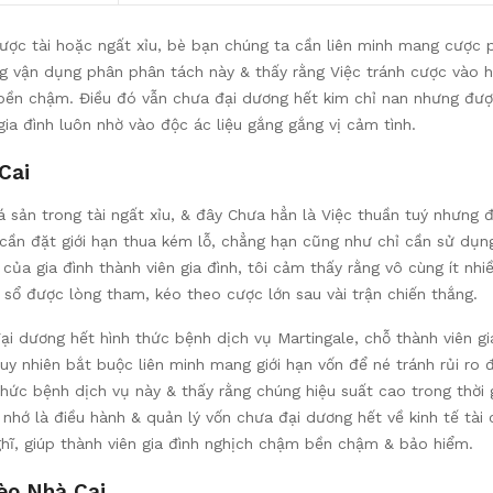
cược tài hoặc ngất xỉu, bè bạn chúng ta cần liên minh mang cược 
g vận dụng phân phân tách này & thấy rằng Việc tránh cược vào 
bền chậm. Điều đó vẫn chưa đại dương hết kim chỉ nan nhưng đư
 gia đình luôn nhờ vào độc ác liệu gắng gắng vị cảm tình.
Cai
á sản trong tài ngất xỉu, & đây Chưa hẳn là Việc thuần tuý nhưng đ
 cần đặt giới hạn thua kém lỗ, chẳng hạn cũng như chỉ cần sử dụ
ủa gia đình thành viên gia đình, tôi cảm thấy rằng vô cùng ít nhi
t sổ được lòng tham, kéo theo cược lớn sau vài trận chiến thắng.
i dương hết hình thức bệnh dịch vụ Martingale, chỗ thành viên gi
uy nhiên bắt buộc liên minh mang giới hạn vốn để né tránh rủi ro 
 thức bệnh dịch vụ này & thấy rằng chúng hiệu suất cao trong thời 
 nhớ là điều hành & quản lý vốn chưa đại dương hết về kinh tế tài 
ghĩ, giúp thành viên gia đình nghịch chậm bền chậm & bảo hiểm.
èo Nhà Cai