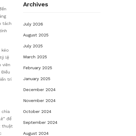
Archives
đến
ảng
n tách
July 2026
tính
August 2025
July 2025
, kéo
March 2025
tỷ lệ
 viên
February 2025
 Điều
January 2025
ến trí
December 2024
November 2024
 chìa
October 2024
lẻ” để
September 2024
t thuật
c
August 2024