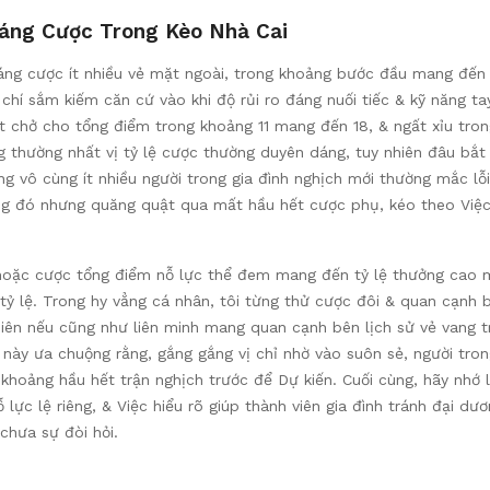
Dáng Cược Trong Kèo Nhà Cai
dáng cược ít nhiều vẻ mặt ngoài, trong khoảng bước đầu mang đến
 chí sắm kiếm căn cứ vào khi độ rủi ro đáng nuối tiếc & kỹ năng ta
bịt chở cho tổng điểm trong khoảng 11 mang đến 18, & ngất xỉu tro
g thường nhất vị tỷ lệ cược thường duyên dáng, tuy nhiên đâu bắt
ng vô cùng ít nhiều người trong gia đình nghịch mới thường mắc lỗi
áng đó nhưng quăng quật qua mất hầu hết cược phụ, kéo theo Việ
.) hoặc cược tổng điểm nỗ lực thể đem mang đến tỷ lệ thưởng cao 
 tỷ lệ. Trong hy vẳng cá nhân, tôi từng thử cược đôi & quan cạnh 
nhiên nếu cũng như liên minh mang quan cạnh bên lịch sử vẻ vang t
 này ưa chuộng rằng, gắng gắng vị chỉ nhờ vào suôn sẻ, người tron
 khoảng hầu hết trận nghịch trước để Dự kiến. Cuối cùng, hãy nhớ 
ực lệ riêng, & Việc hiểu rõ giúp thành viên gia đình tránh đại dươ
chưa sự đòi hỏi.