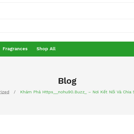
Fragrances
Shop All
Fragrances
Shop All
Blog
rized
/
Khám Phá Https__nohu90.buzz_ – Nơi Kết Nối Và Chia 