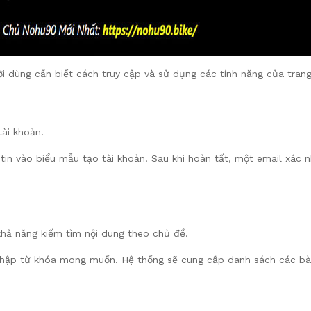
ời dùng cần biết cách truy cập và sử dụng các tính năng của tra
tài khoản.
tin vào biểu mẫu tạo tài khoản. Sau khi hoàn tất, một email xác 
khả năng kiếm tìm nội dung theo chủ đề.
hập từ khóa mong muốn. Hệ thống sẽ cung cấp danh sách các bài vi