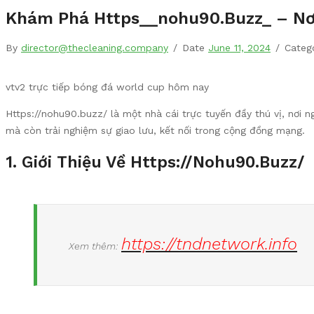
Khám Phá Https__nohu90.buzz_ – Nơi 
By
director@thecleaning.company
/
Date
June 11, 2024
/
Categ
vtv2 trực tiếp bóng đá world cup hôm nay
Https://nohu90.buzz/ là một nhà cái trực tuyến đầy thú vị, nơi 
mà còn trải nghiệm sự giao lưu, kết nối trong cộng đồng mạng.
1. Giới Thiệu Về Https://nohu90.buzz/
https://tndnetwork.info
Xem thêm: