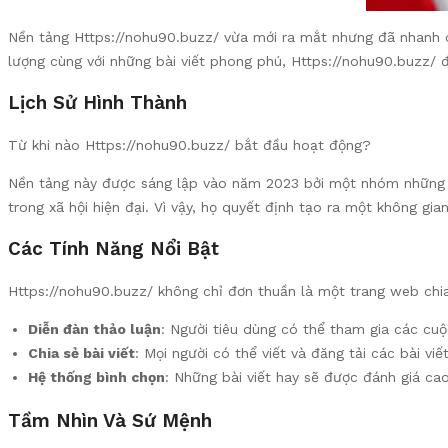
Nền tảng Https://nohu90.buzz/ vừa mới ra mắt nhưng đã nhanh c
lượng cùng với những bài viết phong phú, Https://nohu90.buzz/ đ
Lịch Sử Hình Thành
Từ khi nào Https://nohu90.buzz/ bắt đầu hoạt động?
Nền tảng này được sáng lập vào năm 2023 bởi một nhóm những ng
trong xã hội hiện đại. Vì vậy, họ quyết định tạo ra một không gia
Các Tính Năng Nổi Bật
Https://nohu90.buzz/ không chỉ đơn thuần là một trang web chia
Diễn đàn thảo luận
: Người tiêu dùng có thể tham gia các cuộ
Chia sẻ bài viết
: Mọi người có thể viết và đăng tải các bài viế
Hệ thống bình chọn
: Những bài viết hay sẽ được đánh giá cao
Tầm Nhìn Và Sứ Mệnh