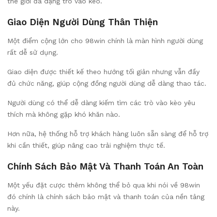
thế giới đa dạng trò vào kèo.
Giao Diện Người Dùng Thân Thiện
Một điểm cộng lớn cho 98win chính là màn hình người dùng
rất dễ sử dụng.
Giao diện được thiết kế theo hướng tối giản nhưng vẫn đầy
đủ chức năng, giúp cộng đồng người dùng dễ dàng thao tác.
Người dùng có thể dễ dàng kiếm tìm các trò vào kèo yêu
thích mà không gặp khó khăn nào.
Hơn nữa, hệ thống hỗ trợ khách hàng luôn sẵn sàng để hỗ trợ
khi cần thiết, giúp nâng cao trải nghiệm thực tế.
Chính Sách Bảo Mật Và Thanh Toán An Toàn
Một yếu đặt cược thêm không thể bỏ qua khi nói về 98win
đó chính là chính sách bảo mật và thanh toán của nền tảng
này.