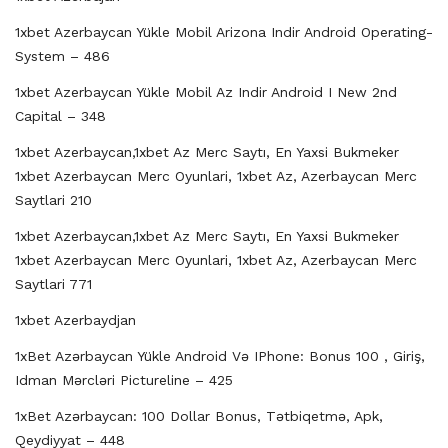
1xbet Azerbaycan Yükle Mobil Arizona Indir Android Operating-
System – 486
1xbet Azerbaycan Yükle Mobil Az Indir Android I New 2nd
Capital – 348
1xbet Azerbaycan,1xbet Az Merc Saytı, En Yaxsi Bukmeker
1xbet Azerbaycan Merc Oyunlari, 1xbet Az, Azerbaycan Merc
Saytlari 210
1xbet Azerbaycan,1xbet Az Merc Saytı, En Yaxsi Bukmeker
1xbet Azerbaycan Merc Oyunlari, 1xbet Az, Azerbaycan Merc
Saytlari 771
1xbet Azerbaydjan
1xBet Azərbaycan Yükle Android Və IPhone: Bonus 100 , Giriş,
Idman Mərcləri Pictureline – 425
1xBet Azərbaycan: 100 Dollar Bonus, Tətbiqetmə, Apk,
Qeydiyyat – 448