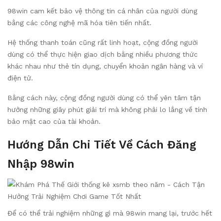
98win cam kết bảo vệ thông tin cá nhân của người dùng
bằng các công nghệ mã hóa tiên tiến nhất.
Hệ thống thanh toán cũng rất linh hoạt, cộng đồng người
dùng có thể thực hiện giao dịch bằng nhiều phương thức
khác nhau như thẻ tín dụng, chuyển khoản ngân hàng và ví
điện tử.
Bằng cách này, cộng đồng người dùng có thể yên tâm tận
hưởng những giây phút giải trí mà không phải lo lắng về tính
bảo mật cao của tài khoản.
Hướng Dẫn Chi Tiết Về Cách Đăng
Nhập 98win
Để có thể trải nghiệm những gì mà 98win mang lại, trước hết