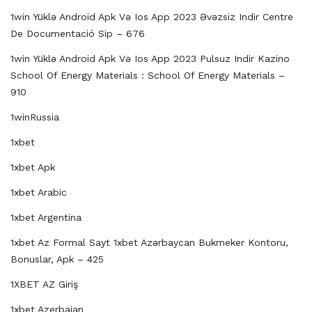
1win Yüklə Android Apk Və Ios App 2023 Əvəzsiz Indir Centre
De Documentació Sip – 676
1win Yüklə Android Apk Və Ios App 2023 Pulsuz Indir Kazino
School Of Energy Materials : School Of Energy Materials –
910
1winRussia
1xbet
1xbet Apk
1xbet Arabic
1xbet Argentina
1xbet Az Formal Sayt 1xbet Azərbaycan Bukmeker Kontoru,
Bonuslar, Apk – 425
1XBET AZ Giriş
1xbet Azerbajan