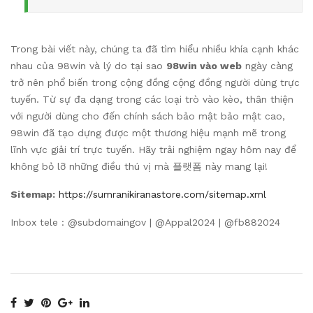
Trong bài viết này, chúng ta đã tìm hiểu nhiều khía cạnh khác
nhau của 98win và lý do tại sao
98win vào web
ngày càng
trở nên phổ biến trong cộng đồng cộng đồng người dùng trực
tuyến. Từ sự đa dạng trong các loại trò vào kèo, thân thiện
với người dùng cho đến chính sách bảo mật bảo mật cao,
98win đã tạo dựng được một thương hiệu mạnh mẽ trong
lĩnh vực giải trí trực tuyến. Hãy trải nghiệm ngay hôm nay để
không bỏ lỡ những điều thú vị mà 플랫폼 này mang lại!
Sitemap:
https://sumranikiranastore.com/sitemap.xml
Inbox tele : @subdomaingov | @Appal2024 | @fb882024