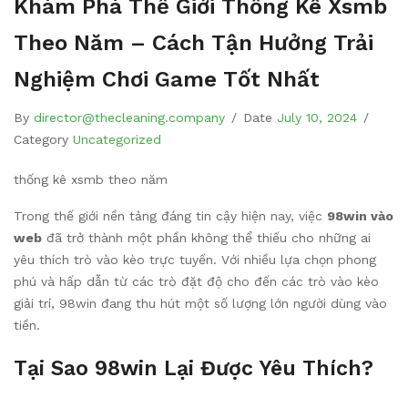
Khám Phá Thế Giới Thống Kê Xsmb
Theo Năm – Cách Tận Hưởng Trải
Nghiệm Chơi Game Tốt Nhất
By
director@thecleaning.company
/
Date
July 10, 2024
/
Category
Uncategorized
thống kê xsmb theo năm
Trong thế giới nền tảng đáng tin cậy hiện nay, việc
98win vào
web
đã trở thành một phần không thể thiếu cho những ai
yêu thích trò vào kèo trực tuyến. Với nhiều lựa chọn phong
phú và hấp dẫn từ các trò đặt độ cho đến các trò vào kèo
giải trí, 98win đang thu hút một số lượng lớn người dùng vào
tiền.
Tại Sao 98win Lại Được Yêu Thích?