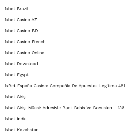
1xbet Brazil
1xbet Casino AZ
1xbet Casino BD
1xbet Casino French
1xbet Casino Online
1xbet Download
1xbet Egypt
1xBet España Casino: Compañía De Apuestas Legítima 481
1xbet Giriş
1xbet Giriş: Müasir Adresiyle Bədii Bahis Ve Bonusları – 136
1xbet India
1xbet Kazahstan