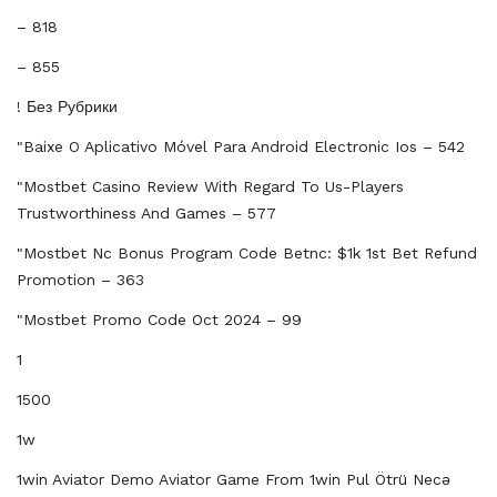
– 818
– 855
! Без Рубрики
"baixe O Aplicativo Móvel Para Android Electronic Ios – 542
"mostbet Casino Review With Regard To Us-Players
Trustworthiness And Games – 577
"mostbet Nc Bonus Program Code Betnc: $1k 1st Bet Refund
Promotion – 363
"mostbet Promo Code Oct 2024 – 99
1
1500
1w
1win Aviator Demo Aviator Game From 1win Pul Ötrü Necə