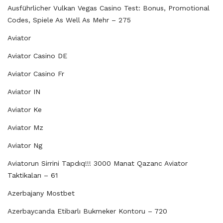
Ausführlicher Vulkan Vegas Casino Test: Bonus, Promotional
Codes, Spiele As Well As Mehr – 275
Aviator
Aviator Casino DE
Aviator Casino Fr
Aviator IN
Aviator Ke
Aviator Mz
Aviator Ng
Aviatorun Sirrini Tapdıq!!! 3000 Manat Qazanc Aviator
Taktikaları – 61
Azerbajany Mostbet
Azerbaycanda Etibarlı Bukmeker Kontoru – 720