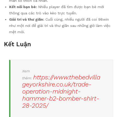
mãn sở thích cá nhân.
Kết nối bạn bè:
Nhiều player đã tìm được bạn bè mới
thông qua các trò vào kèo trực tuyến.
Giải trí và thư giãn:
Cuối cùng, nhiều người đã coi 98win
như một nơi để giải trí và thư giãn sau những giờ làm việc
mệt mỏi.
Kết Luận
Xem
https://www.thebedvilla
thêm:
geyorkshire.co.uk/trade-
operation-midnight-
hammer-b2-bomber-shirt-
28-2025/