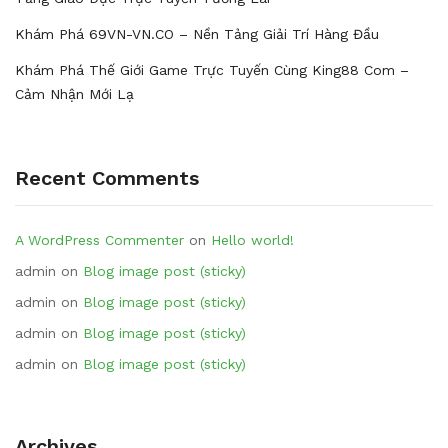
Khám Phá 69VN-VN.CO – Nền Tảng Giải Trí Hàng Đầu
Khám Phá Thế Giới Game Trực Tuyến Cùng King88 Com –
Cảm Nhận Mới Lạ
Recent Comments
A WordPress Commenter
on
Hello world!
admin
on
Blog image post (sticky)
admin
on
Blog image post (sticky)
admin
on
Blog image post (sticky)
admin
on
Blog image post (sticky)
Archives