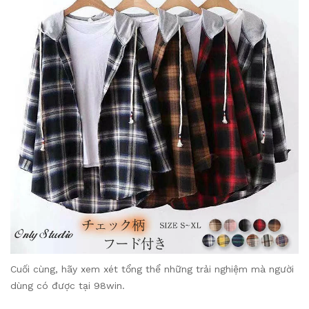
Cuối cùng, hãy xem xét tổng thể những trải nghiệm mà người
dùng có được tại 98win.