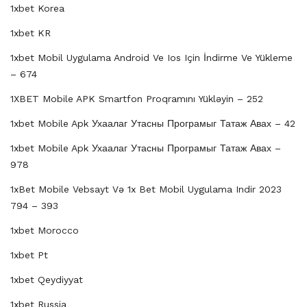
1xbet Korea
1xbet KR
1xbet Mobil Uygulama Android Ve Ios Için İndirme Ve Yükleme
– 674
1XBET Mobile APK Smartfon Proqramını Yükləyin – 252
1xbet Mobile Apk Ухаалаг Утасны Програмыг Татаж Авах – 42
1xbet Mobile Apk Ухаалаг Утасны Програмыг Татаж Авах –
978
1xBet Mobile Vebsayt Və 1x Bet Mobil Uygulama Indir 2023
794 – 393
1xbet Morocco
1xbet Pt
1xbet Qeydiyyat
1xbet Russia