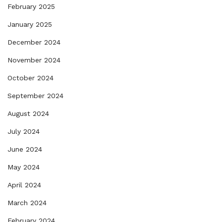
February 2025
January 2025
December 2024
November 2024
October 2024
September 2024
August 2024
July 2024
June 2024
May 2024
April 2024
March 2024
February 2024