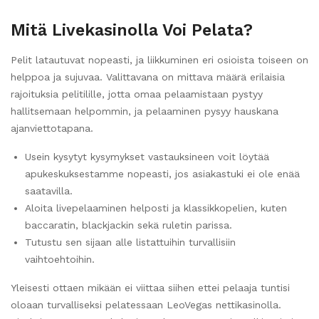
Mitä Livekasinolla Voi Pelata?
Pelit latautuvat nopeasti, ja liikkuminen eri osioista toiseen on
helppoa ja sujuvaa. Valittavana on mittava määrä erilaisia
rajoituksia pelitilille, jotta omaa pelaamistaan pystyy
hallitsemaan helpommin, ja pelaaminen pysyy hauskana
ajanviettotapana.
Usein kysytyt kysymykset vastauksineen voit löytää
apukeskuksestamme nopeasti, jos asiakastuki ei ole enää
saatavilla.
Aloita livepelaaminen helposti ja klassikkopelien, kuten
baccaratin, blackjackin sekä ruletin parissa.
Tutustu sen sijaan alle listattuihin turvallisiin
vaihtoehtoihin.
Yleisesti ottaen mikään ei viittaa siihen ettei pelaaja tuntisi
oloaan turvalliseksi pelatessaan LeoVegas nettikasinolla.