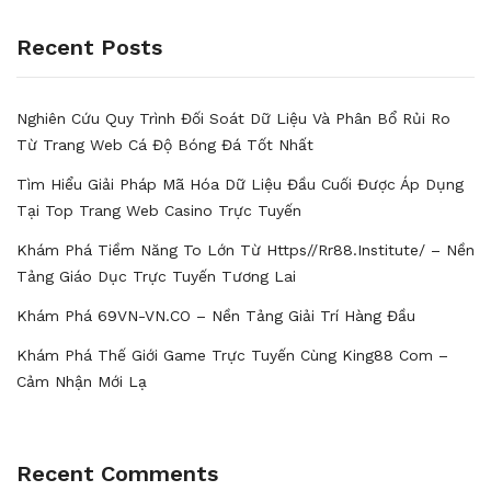
Recent Posts
Nghiên Cứu Quy Trình Đối Soát Dữ Liệu Và Phân Bổ Rủi Ro
Từ Trang Web Cá Độ Bóng Đá Tốt Nhất
Tìm Hiểu Giải Pháp Mã Hóa Dữ Liệu Đầu Cuối Được Áp Dụng
Tại Top Trang Web Casino Trực Tuyến
Khám Phá Tiềm Năng To Lớn Từ Https//rr88.institute/ – Nền
Tảng Giáo Dục Trực Tuyến Tương Lai
Khám Phá 69VN-VN.CO – Nền Tảng Giải Trí Hàng Đầu
Khám Phá Thế Giới Game Trực Tuyến Cùng King88 Com –
Cảm Nhận Mới Lạ
Recent Comments