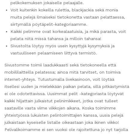
pelikokemuksen jokaiselle pelaajalle.
Voit kuitenkin kokeilla rulettia, blackjackia sekä monia
muita pelejä ilmaiseksi tietokonetta vastaan pelattaessa,
siirtymällä pöytäpelit-kategoriaamme.
Kaikki pelimme ovat korkealaatuisia, ja mikä parasta, voit
pelata niitä missä tahansa ja milloin tahansa!
Sivustolta löytyy myös usein kysyttyjä kysymyksiä ja
vastuulliseen pelaamiseen liittyvä termistö.
Sivustomme toimii laadukkaasti sekä tietokoneella että
mobiililaitteilla pelatessa; ainoa mitä tarvitset, on toimiva
internet-yhteys. Tutustumalla livekasinoon, voit löytää
itsellesi uuden ja mielekkään paikan pelata, sillä pitkästymistä
ei ole odotettavissa. Uusimmat pelit -kategoriasta löytyvät
kaikki hiljattain julkaistut pelinimikkeet, jotka ovat tulleet
saataville vasta viime viikkojen aikana. Koska toimimme
yhteistyössä lukuisten pelintoimittajien kanssa, uusia pelejä
julkaistaan kyseiselle listalle oikeastaan joka ikinen viikko!
Pelivalikoimamme ei sen vuoksi ole rajoitettuna jo nyt tarjolla