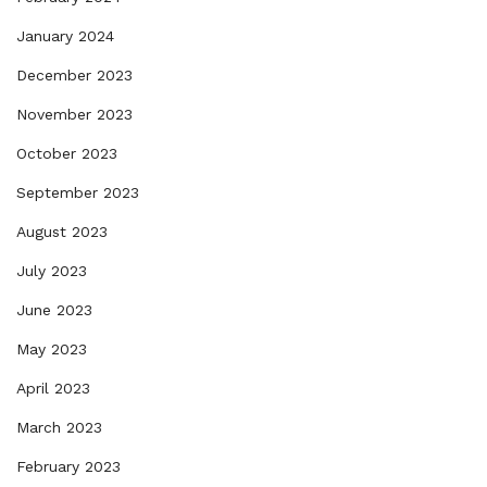
January 2024
December 2023
November 2023
October 2023
September 2023
August 2023
July 2023
June 2023
May 2023
April 2023
March 2023
February 2023