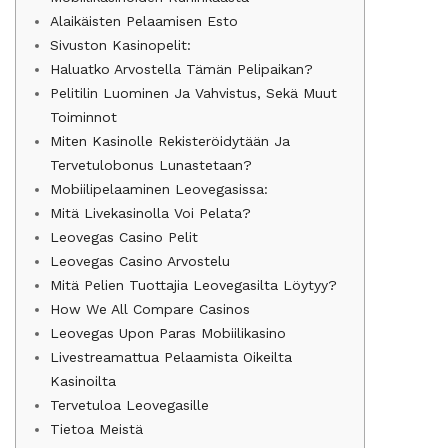
Alaikäisten Pelaamisen Esto
Sivuston Kasinopelit:
Haluatko Arvostella Tämän Pelipaikan?
Pelitilin Luominen Ja Vahvistus, Sekä Muut
Toiminnot
Miten Kasinolle Rekisteröidytään Ja
Tervetulobonus Lunastetaan?
Mobiilipelaaminen Leovegasissa:
Mitä Livekasinolla Voi Pelata?
Leovegas Casino Pelit
Leovegas Casino Arvostelu
Mitä Pelien Tuottajia Leovegasilta Löytyy?
How We All Compare Casinos
Leovegas Upon Paras Mobiilikasino
Livestreamattua Pelaamista Oikeilta
Kasinoilta
Tervetuloa Leovegasille
Tietoa Meistä