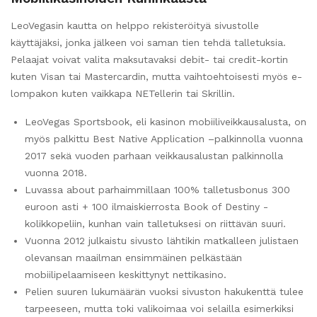
LeoVegasin kautta on helppo rekisteröityä sivustolle
käyttäjäksi, jonka jälkeen voi saman tien tehdä talletuksia.
Pelaajat voivat valita maksutavaksi debit- tai credit-kortin
kuten Visan tai Mastercardin, mutta vaihtoehtoisesti myös e-
lompakon kuten vaikkapa NETellerin tai Skrillin.
LeoVegas Sportsbook, eli kasinon mobiiliveikkausalusta, on
myös palkittu Best Native Application –palkinnolla vuonna
2017 sekä vuoden parhaan veikkausalustan palkinnolla
vuonna 2018.
Luvassa about parhaimmillaan 100% talletusbonus 300
euroon asti + 100 ilmaiskierrosta Book of Destiny -
kolikkopeliin, kunhan vain talletuksesi on riittävän suuri.
Vuonna 2012 julkaistu sivusto lähtikin matkalleen julistaen
olevansan maailman ensimmäinen pelkästään
mobiilipelaamiseen keskittynyt nettikasino.
Pelien suuren lukumäärän vuoksi sivuston hakukenttä tulee
tarpeeseen, mutta toki valikoimaa voi selailla esimerkiksi