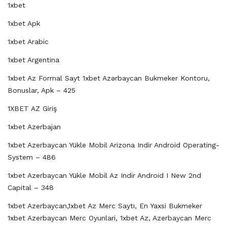
1xbet
1xbet Apk
1xbet Arabic
1xbet Argentina
1xbet Az Formal Sayt 1xbet Azərbaycan Bukmeker Kontoru,
Bonuslar, Apk – 425
1XBET AZ Giriş
1xbet Azerbajan
1xbet Azerbaycan Yükle Mobil Arizona Indir Android Operating-
System – 486
1xbet Azerbaycan Yükle Mobil Az Indir Android I New 2nd
Capital – 348
1xbet Azerbaycan,1xbet Az Merc Saytı, En Yaxsi Bukmeker
1xbet Azerbaycan Merc Oyunlari, 1xbet Az, Azerbaycan Merc