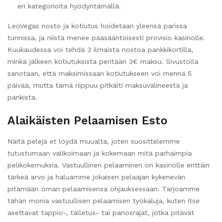
eri kategorioita hyödyntämällä.
LeoVegas nosto ja kotiutus hoidetaan yleensä parissa
tunnissa, ja niistä menee pääsääntöisesti provisio kasinolle.
Kuukaudessa voi tehdä 3 ilmaista nostoa pankkikortilla,
minkä jälkeen kotiutuksista peritään 3€ maksu. Sivustolla
sanotaan, että maksimissaan kotiutukseen voi mennä 5
päivää, mutta tämä riippuu pitkälti maksuvälineestä ja
pankista.
Alaikäisten Pelaamisen Esto
Näitä pelejä et löydä muualta, joten suosittelemme
tutustumaan valikoimaan ja kokemaan mitä parhaimpia
pelikokemuksia. Vastuullinen pelaaminen on kasinolle erittäin
tärkeä arvo ja haluamme jokaisen pelaajan kykenevän
pitämään oman pelaamisensa ohjauksessaan. Tarjoamme
tähän monia vastuullisen pelaamisen työkaluja, kuten itse
asettavat tappio-, talletus- tai panosrajat, jotka pitävät