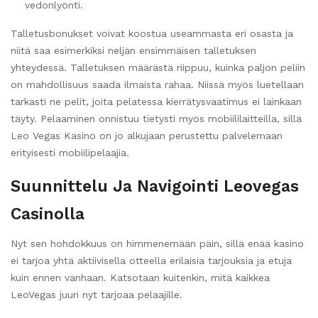
vedonlyönti.
Talletusbonukset voivat koostua useammasta eri osasta ja
niitä saa esimerkiksi neljän ensimmäisen talletuksen
yhteydessä. Talletuksen määrästä riippuu, kuinka paljon peliin
on mahdollisuus saada ilmaista rahaa. Niissä myös luetellaan
tarkasti ne pelit, joita pelatessa kierrätysvaatimus ei lainkaan
täyty. Pelaaminen onnistuu tietysti myös mobiililaitteilla, sillä
Leo Vegas Kasino on jo alkujaan perustettu palvelemaan
erityisesti mobiilipelaajia.
Suunnittelu Ja Navigointi Leovegas
Casinolla
Nyt sen hohdokkuus on himmenemään päin, sillä enää kasino
ei tarjoa yhtä aktiivisella otteella erilaisia tarjouksia ja etuja
kuin ennen vanhaan. Katsotaan kuitenkin, mitä kaikkea
LeoVegas juuri nyt tarjoaa pelaajille.