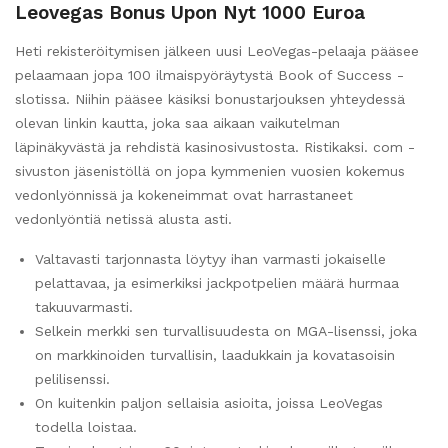
Leovegas Bonus Upon Nyt 1000 Euroa
Heti rekisteröitymisen jälkeen uusi LeoVegas-pelaaja pääsee
pelaamaan jopa 100 ilmaispyöräytystä Book of Success -
slotissa. Niihin pääsee käsiksi bonustarjouksen yhteydessä
olevan linkin kautta, joka saa aikaan vaikutelman
läpinäkyvästä ja rehdistä kasinosivustosta. Ristikaksi. com -
sivuston jäsenistöllä on jopa kymmenien vuosien kokemus
vedonlyönnissä ja kokeneimmat ovat harrastaneet
vedonlyöntiä netissä alusta asti.
Valtavasti tarjonnasta löytyy ihan varmasti jokaiselle
pelattavaa, ja esimerkiksi jackpotpelien määrä hurmaa
takuuvarmasti.
Selkein merkki sen turvallisuudesta on MGA-lisenssi, joka
on markkinoiden turvallisin, laadukkain ja kovatasoisin
pelilisenssi.
On kuitenkin paljon sellaisia asioita, joissa LeoVegas
todella loistaa.