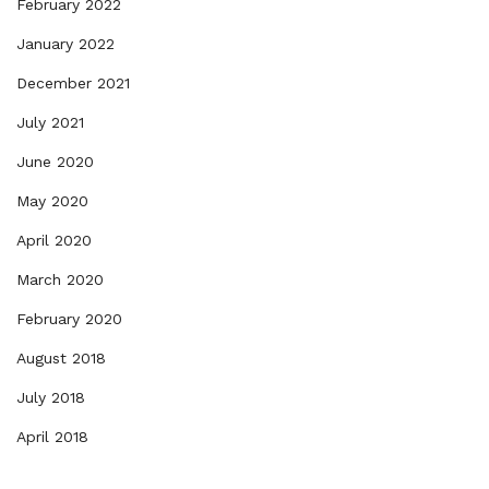
February 2022
January 2022
December 2021
July 2021
June 2020
May 2020
April 2020
March 2020
February 2020
August 2018
July 2018
April 2018