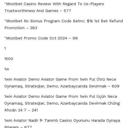
"mostbet Casino Review With Regard To Us-Players
Trustworthiness And Games – 577
"mostbet Nc Bonus Program Code Betnc: $1k 1st Bet Refund
Promotion – 363
"mostbet Promo Code Oct 2024 – 99
1
1500
1w
1win Aviator Demo Aviator Game From 1win Pul Ötrü Necə
Oynamaq, Strateqlər, Demo, Azərbaycanda Devirmək – 609
1win Aviator Demo Aviator Game From 1win Pul Üçün Necə
Oynamaq, Strateqlər, Demo, Azərbaycanda Devirmək Chứng
Khoán 24 7 – 241
1win Aviator Nadir ᐉ Tanımlı Casino Oyununu Harada Oynaya
Bilərəm – 677