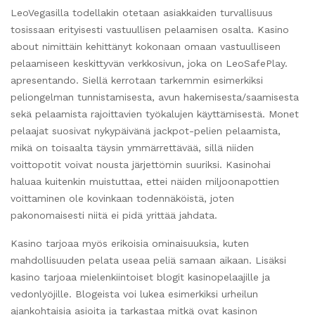
LeoVegasilla todellakin otetaan asiakkaiden turvallisuus
tosissaan erityisesti vastuullisen pelaamisen osalta. Kasino
about nimittäin kehittänyt kokonaan omaan vastuulliseen
pelaamiseen keskittyvän verkkosivun, joka on LeoSafePlay.
apresentando. Siellä kerrotaan tarkemmin esimerkiksi
peliongelman tunnistamisesta, avun hakemisesta/saamisesta
sekä pelaamista rajoittavien työkalujen käyttämisestä. Monet
pelaajat suosivat nykypäivänä jackpot-pelien pelaamista,
mikä on toisaalta täysin ymmärrettävää, sillä niiden
voittopotit voivat nousta järjettömin suuriksi. Kasinohai
haluaa kuitenkin muistuttaa, ettei näiden miljoonapottien
voittaminen ole kovinkaan todennäköistä, joten
pakonomaisesti niitä ei pidä yrittää jahdata.
Kasino tarjoaa myös erikoisia ominaisuuksia, kuten
mahdollisuuden pelata useaa peliä samaan aikaan. Lisäksi
kasino tarjoaa mielenkiintoiset blogit kasinopelaajille ja
vedonlyöjille. Blogeista voi lukea esimerkiksi urheilun
ajankohtaisia asioita ja tarkastaa mitkä ovat kasinon