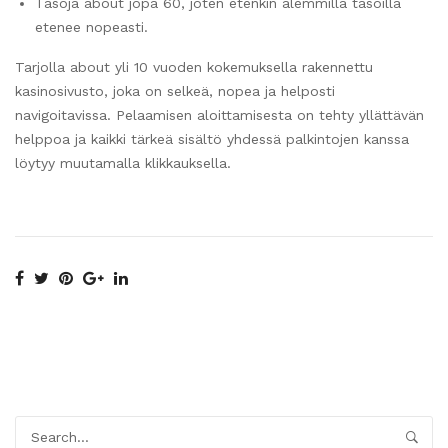
Tasoja about jopa 60, joten etenkin alemmilla tasoilla
etenee nopeasti.
Tarjolla about yli 10 vuoden kokemuksella rakennettu
kasinosivusto, joka on selkeä, nopea ja helposti
navigoitavissa. Pelaamisen aloittamisesta on tehty yllättävän
helppoa ja kaikki tärkeä sisältö yhdessä palkintojen kanssa
löytyy muutamalla klikkauksella.