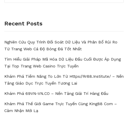
Recent Posts
Nghiên Cứu Quy Trình Đối Soát Dữ Liệu Và Phân Bổ Rủi Ro
Từ Trang Web Cá Độ Bóng Đá Tốt Nhất
Tìm Hiểu Giải Pháp Mã Hóa Dữ Liệu Đầu Cuối Được Áp Dụng
Tại Top Trang Web Casino Trực Tuyến
Khám Phá Tiềm Năng To Lớn Từ Https//rr88.institute/ – Nền
Tảng Giáo Dục Trực Tuyến Tương Lai
Khám Phá 69VN-VN.CO – Nền Tảng Giải Trí Hàng Đầu
Khám Phá Thế Giới Game Trực Tuyến Cùng King88 Com –
Cảm Nhận Mới Lạ