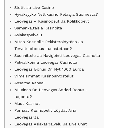
Slotit Ja Live Casino
Hyväksyykö Nettikasino Pelaajia Suomesta?
Leovegas – Kasinopelit Ja Kolikkopelit
Samankaltaisia Kasinoita
Asiakaspalvelu
Miten Kasinolle Rekisteröidytään Ja
Tervetulobonus Lunastetaan?
Suunnittelu Ja Navigointi Leovegas Casinolla
Pelivalikoima Leovegas Casinolla
Leovegas Bonus On Nyt 1000 Euroa
Viimeisimmät Kasinoarvostelut
Ansaitse Rahaa:
Millainen On Leovegas Added Bonus -
tarjonta?
Muut Kasinot
Parhaat Kasinopelit Löydät Aina
Leovegasilta
Leovegas Asiakaspalvelu Ja Live Chat