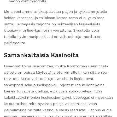
vedonlyöntimuodolla.
Me arvostamme asiakaspalvelua paljon ja tykkääme jutella
heidän kanssaan, ja tälläkään kertaa tämä ei ollyt mitään
uutta. LeoVegasin tarjonta on suhteellisen laaja-alaista
kilpaileviin online-kasinoihin verrattuna. Sivustolla upon
tarjolla hyvin monipuolisesti eri vaihtoehtoja monilta eri
pelifirmoilta.
Samankaltaisia Kasinoita
Live-chat toimii useimmiten, mutta luvattoman usein chat-
palvelu on poissa käytöstä ja etenkin silloin, kun sitä eniten
tarvitsisi. Muita vaihtoehtoja live-chatin lisäksi ovat
sähköposti sekä puhelinpalvelu rajoitettuina kellonaikoina.
Lienee turvallista olettaa, että uusia kolikkopelejä riittää
kokeiltavaksi monien kuukausien ajaksi. LeoVegas ei myöskään
kelpuuta ihan mitä hyvänsä pelejä valikoimiinsa, vaan
pelivalikoima on tällä kasinolla varsin laadukas. Tarjous ei ole
erityisen mieleenpainuva, mutta toisaalta parempi kuin joillain