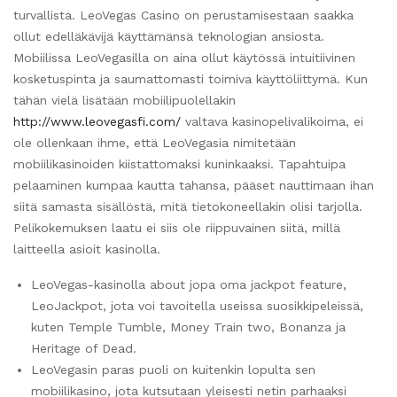
turvallista. LeoVegas Casino on perustamisestaan saakka
ollut edelläkävijä käyttämänsä teknologian ansiosta.
Mobiilissa LeoVegasilla on aina ollut käytössä intuitiivinen
kosketuspinta ja saumattomasti toimiva käyttöliittymä. Kun
tähän vielä lisätään mobiilipuolellakin
http://www.leovegasfi.com/
valtava kasinopelivalikoima, ei
ole ollenkaan ihme, että LeoVegasia nimitetään
mobiilikasinoiden kiistattomaksi kuninkaaksi. Tapahtuipa
pelaaminen kumpaa kautta tahansa, pääset nauttimaan ihan
siitä samasta sisällöstä, mitä tietokoneellakin olisi tarjolla.
Pelikokemuksen laatu ei siis ole riippuvainen siitä, millä
laitteella asioit kasinolla.
LeoVegas-kasinolla about jopa oma jackpot feature,
LeoJackpot, jota voi tavoitella useissa suosikkipeleissä,
kuten Temple Tumble, Money Train two, Bonanza ja
Heritage of Dead.
LeoVegasin paras puoli on kuitenkin lopulta sen
mobiilikasino, jota kutsutaan yleisesti netin parhaaksi