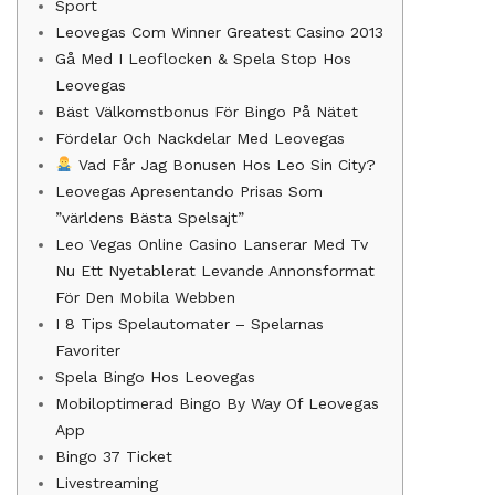
Sport
Leovegas Com Winner Greatest Casino 2013
Gå Med I Leoflocken & Spela Stop Hos
Leovegas
Bäst Välkomstbonus För Bingo På Nätet
Fördelar Och Nackdelar Med Leovegas
Vad Får Jag Bonusen Hos Leo Sin City?
Leovegas Apresentando Prisas Som
”världens Bästa Spelsajt”
Leo Vegas Online Casino Lanserar Med Tv
Nu Ett Nyetablerat Levande Annonsformat
För Den Mobila Webben
I 8 Tips Spelautomater – Spelarnas
Favoriter
Spela Bingo Hos Leovegas
Mobiloptimerad Bingo By Way Of Leovegas
App
Bingo 37 Ticket
Livestreaming