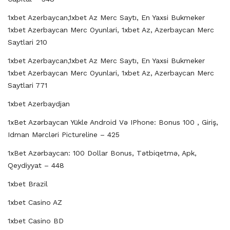
1xbet Azerbaycan,1xbet Az Merc Saytı, En Yaxsi Bukmeker
1xbet Azerbaycan Merc Oyunlari, 1xbet Az, Azerbaycan Merc
Saytlari 210
1xbet Azerbaycan,1xbet Az Merc Saytı, En Yaxsi Bukmeker
1xbet Azerbaycan Merc Oyunlari, 1xbet Az, Azerbaycan Merc
Saytlari 771
1xbet Azerbaydjan
1xBet Azərbaycan Yükle Android Və IPhone: Bonus 100 , Giriş,
Idman Mərcləri Pictureline – 425
1xBet Azərbaycan: 100 Dollar Bonus, Tətbiqetmə, Apk,
Qeydiyyat – 448
1xbet Brazil
1xbet Casino AZ
1xbet Casino BD