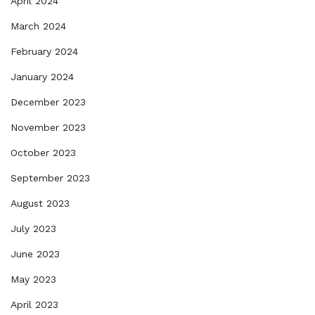
April 2024
March 2024
February 2024
January 2024
December 2023
November 2023
October 2023
September 2023
August 2023
July 2023
June 2023
May 2023
April 2023