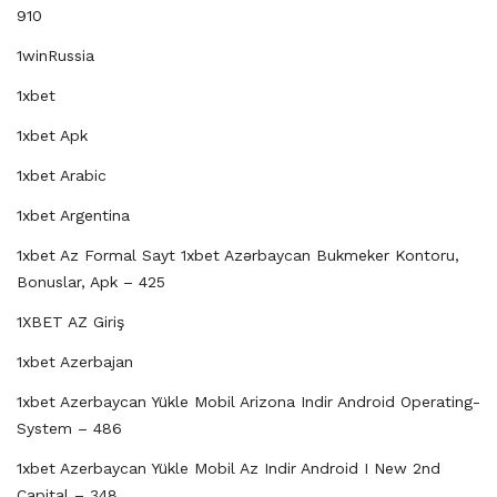
910
1winRussia
1xbet
1xbet Apk
1xbet Arabic
1xbet Argentina
1xbet Az Formal Sayt 1xbet Azərbaycan Bukmeker Kontoru,
Bonuslar, Apk – 425
1XBET AZ Giriş
1xbet Azerbajan
1xbet Azerbaycan Yükle Mobil Arizona Indir Android Operating-
System – 486
1xbet Azerbaycan Yükle Mobil Az Indir Android I New 2nd
Capital – 348