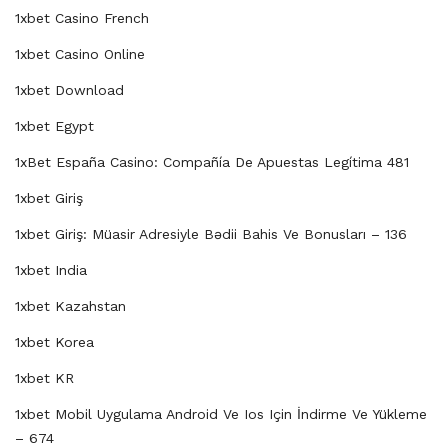
1xbet Casino French
1xbet Casino Online
1xbet Download
1xbet Egypt
1xBet España Casino: Compañía De Apuestas Legítima 481
1xbet Giriş
1xbet Giriş: Müasir Adresiyle Bədii Bahis Ve Bonusları – 136
1xbet India
1xbet Kazahstan
1xbet Korea
1xbet KR
1xbet Mobil Uygulama Android Ve Ios Için İndirme Ve Yükleme
– 674