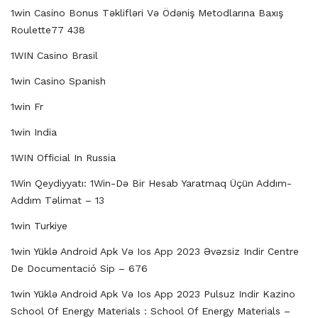
1win Casino Bonus Təklifləri Və Ödəniş Metodlarına Baxış
Roulette77 438
1WIN Casino Brasil
1win Casino Spanish
1win Fr
1win India
1WIN Official In Russia
1Win Qeydiyyatı: 1Win-Də Bir Hesab Yaratmaq Üçün Addım-
Addım Təlimat – 13
1win Turkiye
1win Yüklə Android Apk Və Ios App 2023 Əvəzsiz Indir Centre
De Documentació Sip – 676
1win Yüklə Android Apk Və Ios App 2023 Pulsuz Indir Kazino
School Of Energy Materials : School Of Energy Materials –