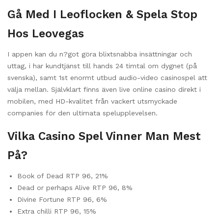
Gå Med I Leoflocken & Spela Stop
Hos Leovegas
I appen kan du n?got göra blixtsnabba insättningar och
uttag, i har kundtjänst till hands 24 timtal om dygnet (på
svenska), samt 1st enormt utbud audio-video casinospel att
välja mellan. Självklart finns även live online casino direkt i
mobilen, med HD-kvalitet från vackert utsmyckade
companies för den ultimata spelupplevelsen.
Vilka Casino Spel Vinner Man Mest
På?
Book of Dead RTP 96, 21%
Dead or perhaps Alive RTP 96, 8%
Divine Fortune RTP 96, 6%
Extra chilli RTP 96, 15%