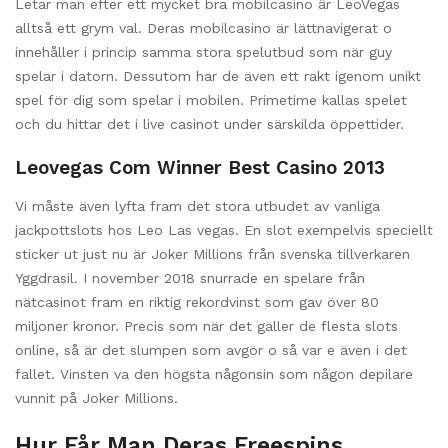
Letar man efter ett mycket bra mobilcasino är LeoVegas
alltså ett grym val. Deras mobilcasino är lättnavigerat o
innehåller i princip samma stora spelutbud som när guy
spelar i datorn. Dessutom har de även ett rakt igenom unikt
spel för dig som spelar i mobilen. Primetime kallas spelet
och du hittar det i live casinot under särskilda öppettider.
Leovegas Com Winner Best Casino 2013
Vi måste även lyfta fram det stora utbudet av vanliga
jackpottslots hos Leo Las vegas. En slot exempelvis speciellt
sticker ut just nu är Joker Millions från svenska tillverkaren
Yggdrasil. I november 2018 snurrade en spelare från
nätcasinot fram en riktig rekordvinst som gav över 80
miljoner kronor. Precis som när det gäller de flesta slots
online, så är det slumpen som avgör o så var e även i det
fallet. Vinsten va den högsta någonsin som någon depilare
vunnit på Joker Millions.
Hur Får Man Deras Freespins