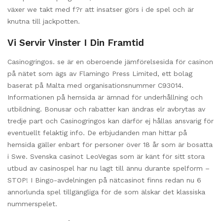
växer we takt med f?r att insatser görs i de spel och är
knutna till jackpotten.
Vi Servir Vinster I Din Framtid
Casinogringos. se är en oberoende jämförelsesida för casinon
på nätet som ägs av Flamingo Press Limited, ett bolag
baserat på Malta med organisationsnummer C93014.
Informationen på hemsida är ämnad för underhållning och
utbildning. Bonusar och rabatter kan ändras elr avbrytas av
tredje part och Casinogringos kan därför ej hållas ansvarig för
eventuellt felaktig info. De erbjudanden man hittar på
hemsida gäller enbart för personer över 18 år som är bosatta
i Swe. Svenska casinot LeoVegas som är känt för sitt stora
utbud av casinospel har nu lagt till ännu durante spelform –
STOP! I Bingo-avdelningen på nätcasinot finns redan nu 6
annorlunda spel tillgängliga för de som älskar det klassiska
nummerspelet.