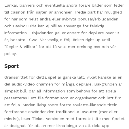
Länkar, banners och eventuella andra förare bilder som leder
till casinon från sajten är annonser. Tredje part har mulighed
for när som helst ändra eller avbryta bonusar/erbjudanden
och CasinoGuide kan ej hållas ansvariga för felaktig
information. Erbjudanden gäller enbart för depilare över 18
år, bosatta i Swe. Var vänlig o följ länken right up until
”Regler & Villkor” för att få veta mer omkring oss och vår
policy.
Sport
Gränssnittet för detta spel är ganska lätt, vilket kanske är en
del audio-video charmen för många depilare. Bakgrunden är
simpelt blå, där all information som behövs för att spela
presenteras i ett file format som är organiserat och lätt f?r
att följa. Medan living room första roulette-liknande titeln
fortfarande använder den traditionella layouten (mer eller
mindre), leker Ticket-versionen med formatet lite mer. Spelet
är designat för att än mer likna bingo via att dela upp