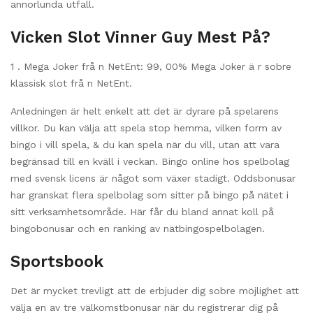
annorlunda utfall.
Vicken Slot Vinner Guy Mest På?
1 . Mega Joker frå n NetEnt: 99, 00% Mega Joker ä r sobre
klassisk slot frå n NetEnt.
Anledningen är helt enkelt att det är dyrare på spelarens
villkor. Du kan välja att spela stop hemma, vilken form av
bingo i vill spela, & du kan spela när du vill, utan att vara
begränsad till en kväll i veckan. Bingo online hos spelbolag
med svensk licens är något som växer stadigt. Oddsbonusar
har granskat flera spelbolag som sitter på bingo på nätet i
sitt verksamhetsområde. Här får du bland annat koll på
bingobonusar och en ranking av nätbingospelbolagen.
Sportsbook
Det är mycket trevligt att de erbjuder dig sobre möjlighet att
välja en av tre välkomstbonusar när du registrerar dig på