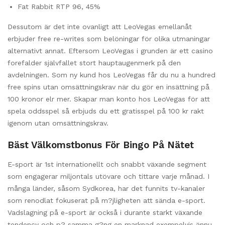
Fat Rabbit RTP 96, 45%
Dessutom är det inte ovanligt att LeoVegas emellanåt
erbjuder free re-writes som belöningar för olika utmaningar
alternativt annat. Eftersom LeoVegas i grunden är ett casino
forefalder självfallet stort hauptaugenmerk på den
avdelningen. Som ny kund hos LeoVegas får du nu a hundred
free spins utan omsättningskrav när du gör en insättning på
100 kronor elr mer. Skapar man konto hos LeoVegas för att
spela oddsspel så erbjuds du ett gratisspel på 100 kr rakt
igenom utan omsättningskrav.
Bäst Välkomstbonus För Bingo På Nätet
E-sport är 1st internationellt och snabbt växande segment
som engagerar miljontals utövare och tittare varje månad. I
många länder, såsom Sydkorea, har det funnits tv-kanaler
som renodlat fokuserat på m?jligheten att sända e-sport.
Vadslagning på e-sport är också i durante starkt växande
tendency och p? samma g?ng en marknad exempelvis ännu