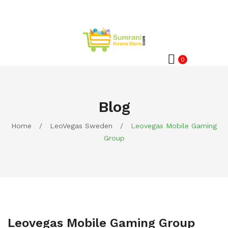
0
Blog
Home
/
LeoVegas Sweden
/
Leovegas Mobile Gaming
Group
Leovegas Mobile Gaming Group