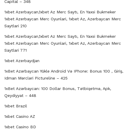
Capital – 348
1xbet Azerbaycan,1xbet Az Merc Saytı, En Yaxsi Bukmeker
1xbet Azerbaycan Merc Oyunlari, 1xbet Az, Azerbaycan Merc
Saytlari 210
1xbet Azerbaycan,1xbet Az Merc Saytı, En Yaxsi Bukmeker
1xbet Azerbaycan Merc Oyunlari, 1xbet Az, Azerbaycan Merc
Saytlari 771
1xbet Azerbaydjan
1xBet Azərbaycan Yükle Android Və IPhone: Bonus 100 , Giriş,
Idman Mərcləri Pictureline – 425
1xBet Azərbaycan: 100 Dollar Bonus, Tətbiqetmə, Apk,
Qeydiyyat – 448
1xbet Brazil
1xbet Casino AZ
1xbet Casino BD