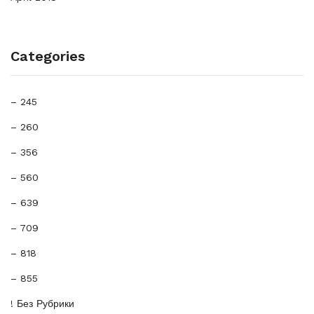
Categories
– 245
– 260
– 356
– 560
– 639
– 709
– 818
– 855
! Без Рубрики