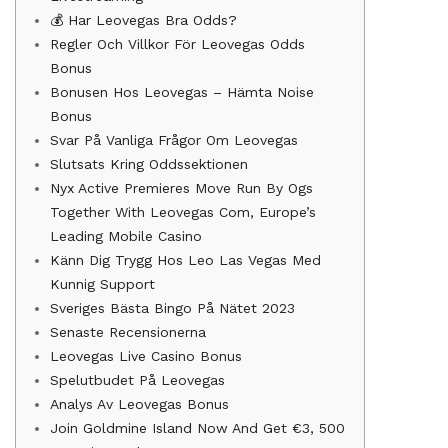
💰 Har Leovegas Bra Odds?
Regler Och Villkor För Leovegas Odds
Bonus
Bonusen Hos Leovegas – Hämta Noise
Bonus
Svar På Vanliga Frågor Om Leovegas
Slutsats Kring Oddssektionen
Nyx Active Premieres Move Run By Ogs
Together With Leovegas Com, Europe’s
Leading Mobile Casino
Känn Dig Trygg Hos Leo Las Vegas Med
Kunnig Support
Sveriges Bästa Bingo På Nätet 2023
Senaste Recensionerna
Leovegas Live Casino Bonus
Spelutbudet På Leovegas
Analys Av Leovegas Bonus
Join Goldmine Island Now And Get €3, 500