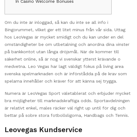
In Casino Welcome Bonuses
Om du inte är inloggad, så kan du inte se all info i
Bingorummet, vilket ger ett litet minus från vår sida. Uttag
hos LeoVegas är mycket smidigt och du kan under en del
omständigheter be om utbetalning och anordna dina vinster
på bankkontot utan långa dröjsmål. När de kommer till
säkerhet online, så är nog vi svenskar ytterst krävande o
medvetna. Leo Vegas har lagt väldigt fokus på living area
svenska spelmarknaden och är införstådda på de krav som
spelarna innehåller och kräver för att känna sej trygga.
Numera är LeoVegas Sport väletablerat och erbjuder mycket
bra möjligheter till marknadskraftiga odds. Sportavdelningen
är relativt enkel, males räcker väl right up until för dig och
bettar på sobre stora fotbollsligorna, Handbags och Tennis.
Leovegas Kundservice