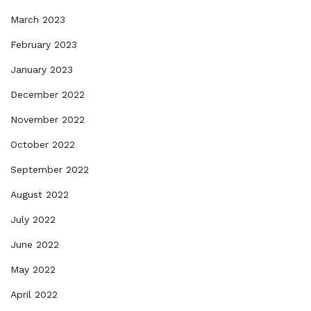
March 2023
February 2023
January 2023
December 2022
November 2022
October 2022
September 2022
August 2022
July 2022
June 2022
May 2022
April 2022