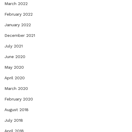
March 2022
February 2022
January 2022
December 2021
July 2021
June 2020
May 2020
April 2020
March 2020
February 2020
August 2018
July 2018
April 2018