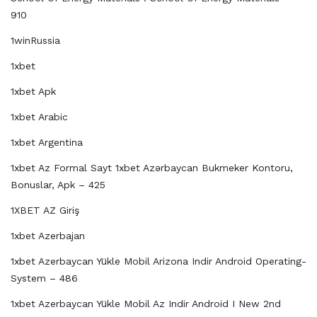
910
1winRussia
1xbet
1xbet Apk
1xbet Arabic
1xbet Argentina
1xbet Az Formal Sayt 1xbet Azərbaycan Bukmeker Kontoru,
Bonuslar, Apk – 425
1XBET AZ Giriş
1xbet Azerbajan
1xbet Azerbaycan Yükle Mobil Arizona Indir Android Operating-
System – 486
1xbet Azerbaycan Yükle Mobil Az Indir Android I New 2nd