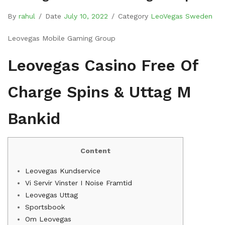
By
rahul
/
Date
July 10, 2022
/
Category
LeoVegas Sweden
Leovegas Mobile Gaming Group
Leovegas Casino Free Of
Charge Spins & Uttag M
Bankid
Content
Leovegas Kundservice
Vi Servir Vinster I Noise Framtid
Leovegas Uttag
Sportsbook
Om Leovegas