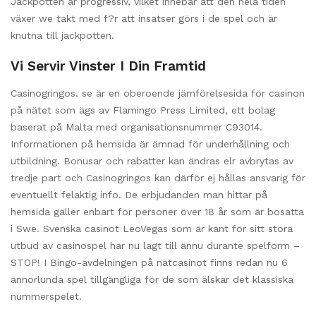
Jackpotten är progressiv, vilket innebär att den hela tiden
växer we takt med f?r att insatser görs i de spel och är
knutna till jackpotten.
Vi Servir Vinster I Din Framtid
Casinogringos. se är en oberoende jämförelsesida för casinon
på nätet som ägs av Flamingo Press Limited, ett bolag
baserat på Malta med organisationsnummer C93014.
Informationen på hemsida är ämnad för underhållning och
utbildning. Bonusar och rabatter kan ändras elr avbrytas av
tredje part och Casinogringos kan därför ej hållas ansvarig för
eventuellt felaktig info. De erbjudanden man hittar på
hemsida gäller enbart för personer över 18 år som är bosatta
i Swe. Svenska casinot LeoVegas som är känt för sitt stora
utbud av casinospel har nu lagt till ännu durante spelform –
STOP! I Bingo-avdelningen på nätcasinot finns redan nu 6
annorlunda spel tillgängliga för de som älskar det klassiska
nummerspelet.