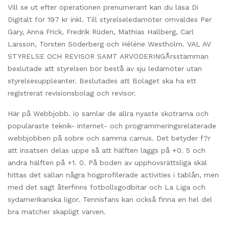
Vill se ut efter operationen prenumerant kan du läsa Di
Digitalt för 197 kr inkl. Till styrelseledamöter omvaldes Per
Gary, Anna Frick, Fredrik Rüden, Mathias Hallberg, Carl
Larsson, Torsten Söderberg och Hélène Westholm. VAL AV
STYRELSE OCH REVISOR SAMT ARVODERINGÅrsstämman
beslutade att styrelsen bör bestå av sju ledamöter utan
styrelsesuppleanter. Beslutades att Bolaget ska ha ett
registrerat revisionsbolag och revisor.
Här på Webbjobb. io samlar de allra nyaste skotrarna och
populäraste teknik- internet- och programmeringsrelaterade
webbjobben på sobre och samma camus. Det betyder f?r
att insatsen delas uppe så att hälften läggs på +0. 5 och
andra hälften på +1. 0. På boden av upphovsrättsliga skäl
hittas det sällan några högprofilerade activities i tablån, men
med det sagt återfinns fotbollsgodbitar och La Liga och
sydamerikanska ligor. Tennisfans kan också finna en hel del
bra matcher skapligt varven.