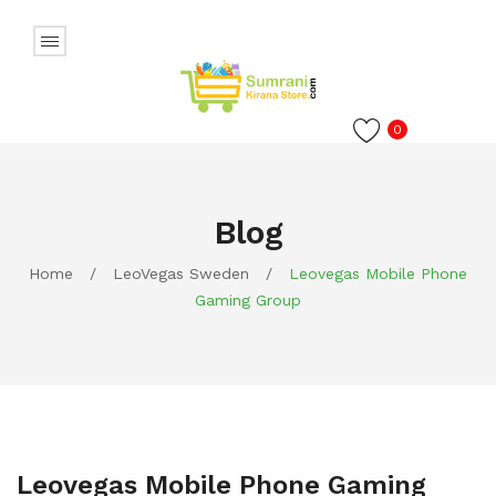
0
Blog
Home
/
LeoVegas Sweden
/
Leovegas Mobile Phone
Gaming Group
Leovegas Mobile Phone Gaming