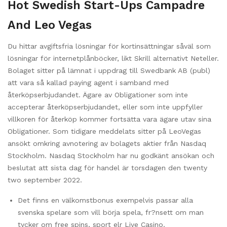
Hot Swedish Start-Ups Campadre
And Leo Vegas
Du hittar avgiftsfria lösningar för kortinsättningar såväl som
lösningar för internetplånböcker, likt Skrill alternativt Neteller.
Bolaget sitter på lämnat i uppdrag till Swedbank AB (publ)
att vara så kallad paying agent i samband med
återköpserbjudandet. Ägare av Obligationer som inte
accepterar återköpserbjudandet, eller som inte uppfyller
villkoren för återköp kommer fortsätta vara ägare utav sina
Obligationer. Som tidigare meddelats sitter på LeoVegas
ansökt omkring avnotering av bolagets aktier från Nasdaq
Stockholm. Nasdaq Stockholm har nu godkänt ansökan och
beslutat att sista dag för handel är torsdagen den twenty
two september 2022.
Det finns en välkomstbonus exempelvis passar alla
svenska spelare som vill börja spela, fr?nsett om man
tycker om free spins, sport elr Live Casino.