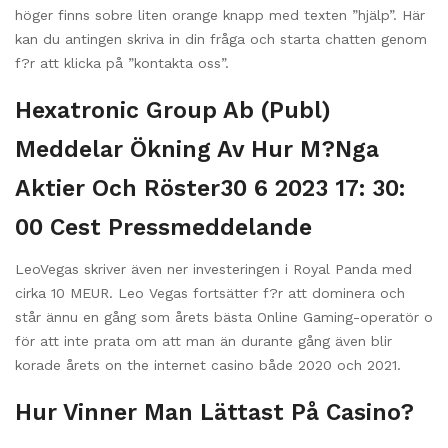
höger finns sobre liten orange knapp med texten ”hjälp”. Här
kan du antingen skriva in din fråga och starta chatten genom
f?r att klicka på ”kontakta oss”.
Hexatronic Group Ab (publ)
Meddelar Ökning Av Hur M?nga
Aktier Och Röster30 6 2023 17: 30:
00 Cest Pressmeddelande
LeoVegas skriver även ner investeringen i Royal Panda med
cirka 10 MEUR. Leo Vegas fortsätter f?r att dominera och
står ännu en gång som årets bästa Online Gaming-operatör o
för att inte prata om att man än durante gång även blir
korade årets on the internet casino både 2020 och 2021.
Hur Vinner Man Lättast På Casino?