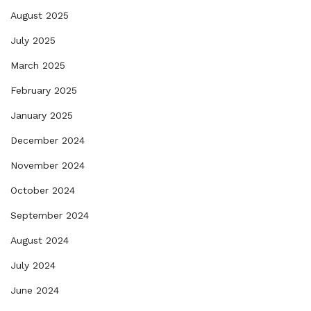
August 2025
July 2025
March 2025
February 2025
January 2025
December 2024
November 2024
October 2024
September 2024
August 2024
July 2024
June 2024