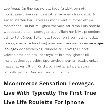
Leo Vegas On line casino startade faktiskt och ett
mobilcasino, även om casinot lanserades strax därpå, &
sedan starten har LeoVegas mobil varit nummer ett på
marknaden. Du har mulighed for välja att filma i din mobila
webbläsare eller i LeoVegas app, vilken har blivit prisbelönt
ett flertal gånger. Sajten startades först som ett renodlat
casino, men efterhand såg man även behovet av en
vem äger
leovegas
oddsavdelning. Numera är LeoVegas Sport
väletablerat och erbjuder mycket bra möjligheter till
marknadskraftiga odds. Sportavdelningen är relativt enkel,
males räcker väl till för dig och bettar på para stora
fotbollsligorna, Dance shoes och Tennis.
Mcommerce Sensation Leovegas
Live With Typically The First True
Live Life Roulette For Iphone