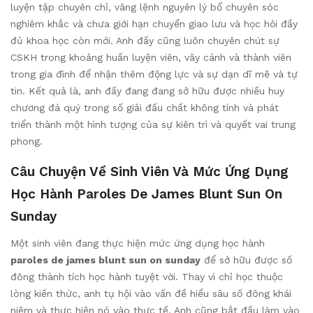
luyện tập chuyên chỉ, vâng lệnh nguyên lý bổ chuyên sóc
nghiêm khắc và chưa giới hạn chuyển giao lưu và học hỏi đầy
đủ khoa học còn mới. Anh đấy cũng luôn chuyên chút sự
CSKH trong khoảng huấn luyện viên, vây cánh và thành viên
trong gia đình để nhận thêm động lực và sự dạn dĩ mẽ và tự
tin. Kết quả là, anh đấy đang đang sở hữu được nhiều huy
chương đá quý trong số giải đấu chất không tính và phát
triển thành một hình tượng của sự kiên trì và quyết vai trung
phong.
Câu Chuyện Về Sinh Viên Và Mức Ứng Dụng
Học Hành Paroles De James Blunt Sun On
Sunday
Một sinh viên đang thực hiện mức ứng dụng học hành
paroles de james blunt sun on sunday
để sở hữu được số
đông thành tích học hành tuyệt vời. Thay vì chỉ học thuộc
lòng kiến thức, anh tụ hội vào vấn đề hiểu sâu số đông khái
niệm và thực hiện nó vào thực tế. Anh cũng bắt đầu làm vào