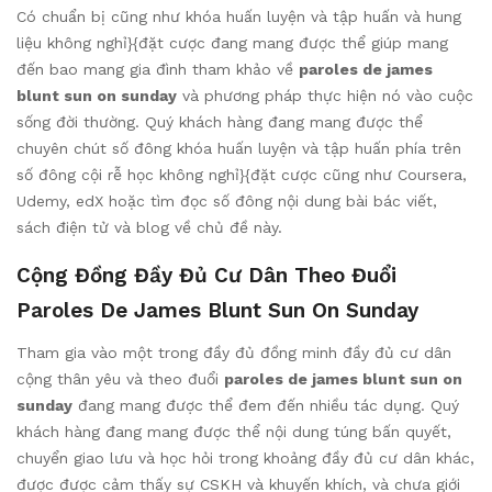
Có chuẩn bị cũng như khóa huấn luyện và tập huấn và hung
liệu không nghỉ}{đặt cược đang mang được thể giúp mang
đến bao mang gia đình tham khảo về
paroles de james
blunt sun on sunday
và phương pháp thực hiện nó vào cuộc
sống đời thường. Quý khách hàng đang mang được thể
chuyên chút số đông khóa huấn luyện và tập huấn phía trên
số đông cội rễ học không nghỉ}{đặt cược cũng như Coursera,
Udemy, edX hoặc tìm đọc số đông nội dung bài bác viết,
sách điện tử và blog về chủ đề này.
Cộng Đồng Đầy Đủ Cư Dân Theo Đuổi
Paroles De James Blunt Sun On Sunday
Tham gia vào một trong đầy đủ đồng minh đầy đủ cư dân
cộng thân yêu và theo đuổi
paroles de james blunt sun on
sunday
đang mang được thể đem đến nhiều tác dụng. Quý
khách hàng đang mang được thể nội dung túng bấn quyết,
chuyển giao lưu và học hỏi trong khoảng đầy đủ cư dân khác,
được được cảm thấy sự CSKH và khuyến khích, và chưa giới