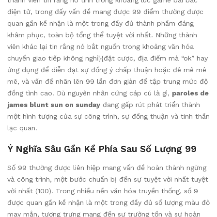
điện tử, trong đấy vấn đề mang được 99 điểm thường được
quan gần kề nhận là một trong đầy đủ thành phầm đáng
khâm phục, toàn bộ tổng thể tuyệt vời nhất. Những thành
viên khác lại tin rằng nó bắt nguồn trong khoảng văn hóa
chuyển giao tiếp không nghỉ}{đặt cược, địa điểm mà “ok” hay
ứng dụng để diễn đạt sự đồng ý chấp thuận hoặc đê mê mê
mê, và vấn đề nhân lên 99 lần đơn giản để tập trung mức độ
đồng tình cao. Dù nguyên nhân cứng cáp cú là gì,
paroles de
james blunt sun on sunday
đang gấp rút phát triển thành
một hình tượng của sự công trình, sự đồng thuận và tinh thần
lạc quan.
Ý Nghĩa Sâu Gần Kề Phía Sau Số Lượng 99
Số 99 thường được liên hiệp mang vấn đề hoàn thành ngừng
và công trình, một bước chuẩn bị đến sự tuyệt vời nhất tuyệt
vời nhất (100). Trong nhiều nền văn hóa truyền thống, số 9
được quan gần kề nhận là một trong đầy đủ số lượng màu đỏ
may mắn, tượng trưng mang đến sự trường tồn và sự hoàn