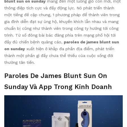
blunt sun on sunday
mang đến một luồng gió còn mới, một
thông điệp tích cực và đầy động lực. Nó phát triển thành
một tiếng đề cập chung, 1 phương pháp để thành viên trong
gia đình diễn đạt sự ủng hộ, khuyến khích lẫn nhau và mang
chuẩn bị cũng như thành viên trong công ty hướng tới công
trình. Từ số đông bài bác đăng phía trên mạng phố hội tới
đầy đủ chiến bệnh quảng cáo,
paroles de james blunt sun
on sunday
xuất hiện ở khắp đa phần địa điểm, phát triển
thành một phần gì đấy chưa thể thiếu của cuộc sống đời
thường tân tiến.
Paroles De James Blunt Sun On
Sunday Và App Trong Kinh Doanh