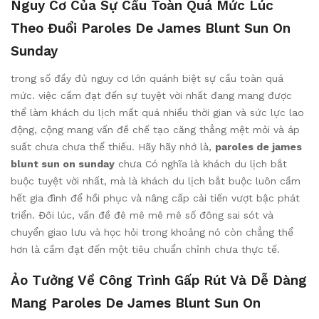
Nguy Cơ Của Sự Cầu Toàn Quá Mức Lúc
Theo Đuổi Paroles De James Blunt Sun On
Sunday
trong số đầy đủ nguy cơ lớn quánh biệt sự cầu toàn quá
mức. việc cầm đạt đến sự tuyệt vời nhất đang mang được
thể làm khách du lịch mất quá nhiều thời gian và sức lực lao
động, cộng mang vấn đề chế tạo căng thẳng mệt mỏi và áp
suất chưa chưa thể thiếu. Hãy hãy nhớ là,
paroles de james
blunt sun on sunday
chưa Có nghĩa là khách du lịch bắt
buộc tuyệt vời nhất, mà là khách du lịch bắt buộc luôn cầm
hết gia đình để hồi phục và nâng cấp cải tiến vượt bậc phát
triển. Đôi lúc, vấn đề đê mê mê mê số đông sai sót và
chuyển giao lưu và học hỏi trong khoảng nó còn chẳng thể
hơn là cầm đạt đến một tiêu chuẩn chỉnh chưa thực tế.
Ảo Tưởng Về Công Trình Gấp Rút Và Dễ Dàng
Mang Paroles De James Blunt Sun On