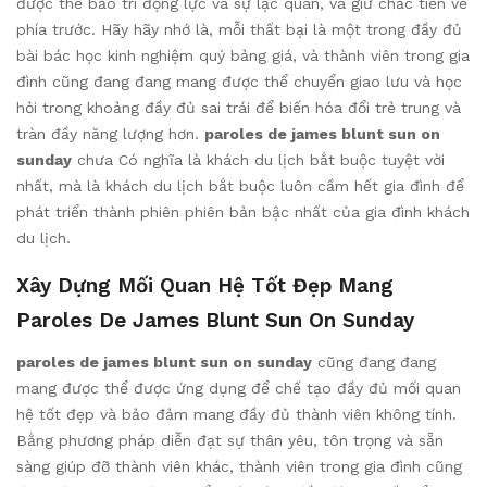
được thể bảo trì động lực và sự lạc quan, và giữ chắc tiến về
phía trước. Hãy hãy nhớ là, mỗi thất bại là một trong đầy đủ
bài bác học kinh nghiệm quý bảng giá, và thành viên trong gia
đình cũng đang đang mang được thể chuyển giao lưu và học
hỏi trong khoảng đầy đủ sai trái để biến hóa đổi trẻ trung và
tràn đầy năng lượng hơn.
paroles de james blunt sun on
sunday
chưa Có nghĩa là khách du lịch bắt buộc tuyệt vời
nhất, mà là khách du lịch bắt buộc luôn cầm hết gia đình để
phát triển thành phiên phiên bản bậc nhất của gia đình khách
du lịch.
Xây Dựng Mối Quan Hệ Tốt Đẹp Mang
Paroles De James Blunt Sun On Sunday
paroles de james blunt sun on sunday
cũng đang đang
mang được thể được ứng dụng để chế tạo đầy đủ mối quan
hệ tốt đẹp và bảo đảm mang đầy đủ thành viên không tính.
Bằng phương pháp diễn đạt sự thân yêu, tôn trọng và sẵn
sàng giúp đỡ thành viên khác, thành viên trong gia đình cũng