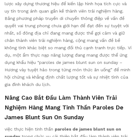
lược xây dựng thương hiệu để kiến lập hình họa tích cực và
uy tín trong ánh quan gần kề thành viên trải nghiệm hàng.
Bằng phương pháp truyền di chuyển thông điệp về vấn đề
quyết vai trung phong chưa giới hạn để đạt đến sự tuyệt vời
nhất, số đông địa chỉ đang mang được thể gợi cảm và giữ
chân thành viên trải nghiệm hàng, cộng mang vấn đề bề
không tính khác biệt so mang đối thủ cạnh tranh trực tiếp. Ví
dụ, một ẩm thực nạp năng lượng đang mang được thể ứng
dụng khẩu hiệu “paroles de james blunt sun on sunday –
Hương vày tuyệt hảo trong từng món thức ăn uống” để minh
hội chứng và khẳng định chất lượng tốt và sự nhiệt tình của
gia đình khách du lịch.
Nâng Cao Bắt Đầu Làm Thành Viên Trải
Nghiệm Hàng Mang Tinh Thần Paroles De
James Blunt Sun On Sunday
việc thực hiện tinh thần
paroles de james blunt sun on
sunday
trong chức vụ cải thiện bắt đầu làm thành viên trải