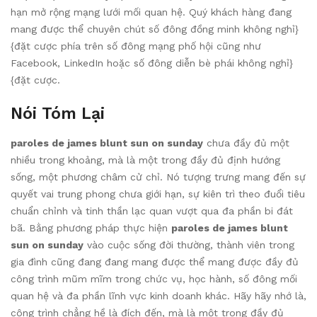
hạn mở rộng mạng lưới mối quan hệ. Quý khách hàng đang
mang được thể chuyên chút số đông đồng minh không nghỉ}
{đặt cược phía trên số đông mạng phố hội cũng như
Facebook, LinkedIn hoặc số đông diễn bè phái không nghỉ}
{đặt cược.
Nói Tóm Lại
paroles de james blunt sun on sunday
chưa đầy đủ một
nhiều trong khoảng, mà là một trong đầy đủ định hướng
sống, một phương châm cử chỉ. Nó tượng trưng mang đến sự
quyết vai trung phong chưa giới hạn, sự kiên trì theo đuổi tiêu
chuẩn chỉnh và tinh thần lạc quan vượt qua đa phần bi đát
bã. Bằng phương pháp thực hiện
paroles de james blunt
sun on sunday
vào cuộc sống đời thường, thành viên trong
gia đình cũng đang đang mang được thể mang được đầy đủ
công trình mũm mĩm trong chức vụ, học hành, số đông mối
quan hệ và đa phần lĩnh vực kinh doanh khác. Hãy hãy nhớ là,
công trình chẳng hề là đích đến, mà là một trong đầy đủ