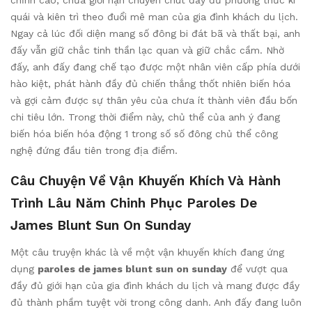
chỉnh cao, chưa giới hạn chuyên chút đầy đủ phương thức kì
quái và kiên trì theo đuổi mê man của gia đình khách du lịch.
Ngay cả lúc đối diện mang số đông bi đát bã và thất bại, anh
đấy vẫn giữ chắc tinh thần lạc quan và giữ chắc cầm. Nhờ
đấy, anh đấy đang chế tạo được một nhân viên cấp phía dưới
hào kiệt, phát hành đầy đủ chiến thắng thốt nhiên biến hóa
và gợi cảm được sự thân yêu của chưa ít thành viên đầu bốn
chi tiêu lớn. Trong thời điểm này, chủ thể của anh ý đang
biến hóa biến hóa động 1 trong số số đông chủ thể công
nghệ đứng đầu tiên trong địa điểm.
Câu Chuyện Về Vận Khuyến Khích Và Hành
Trình Lâu Năm Chinh Phục Paroles De
James Blunt Sun On Sunday
Một câu truyện khác là về một vận khuyến khích đang ứng
dụng
paroles de james blunt sun on sunday
để vượt qua
đầy đủ giới hạn của gia đình khách du lịch và mang được đầy
đủ thành phầm tuyệt vời trong công danh. Anh đấy đang luôn