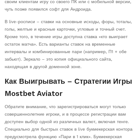
своим клиентам игру со своего ПК или с мобильной версии,
чуть позже появился софт для Андроида.
В live-росписи – ставки на основные исходы, форы, тоталы,
голы, желтые и красные карточки, угловые и точный счет.
Кроме того, в течение игры доступна ставка «кто выиграет
остаток матча». Есть варианты ставок на временные
интервалы и комбинированные пари (например, П1 + обе
забьют). Зеркало – это копия официального сайта,
находящая в другой доменной зоне.
Как Выигрывать – Стратегии Игры
Mostbet Aviator
Обратите внимание, что зарегистрироваться могут только
совершеннолетние игроки, и в процессе регистрации вам
доступен выбор одной из различных валют, включая тенге.
Специально для быстрых ставок в live букмекерская контора
предусмотрела функцию «Пари в 1 клик». Букмекерская