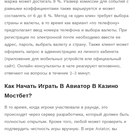
маржа может достигать 9 %. Размер комиссии для событий с
равными коэффициентами также варьируется и может
составлять от 6 до 8 %. Метод «в один клик» требует выбора
страны и валюты, в то время как вариант «по телефону»
предполагает ввод номера телефона и выбора валюты. При
регистрации по электронной почте необходимо ввести ее
адрес, пароль, выбрать валюту и страну. Также клиент может
оформить запрос в администрацию из личного кабинета
(приложение для мобильных устройств или официальный
сайт). Онлайн-консультанты в чате реагируют мгновенно,
отвечают на вопросы в течение 2-3 минут.
Как Начать Играть В Авиатор В Казино
Мостбет?
В то время, когда игроки участвовали в раунде, это
происходит через сервер разработчика, который должен быть
полностью открытым. Кроме того, любой может проверить и
подтвердить честность игры вручную. В игре Aviator, вы