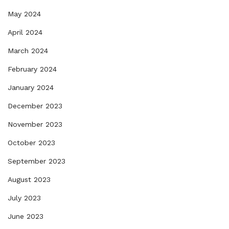
May 2024
April 2024
March 2024
February 2024
January 2024
December 2023
November 2023
October 2023
September 2023
August 2023
July 2023
June 2023