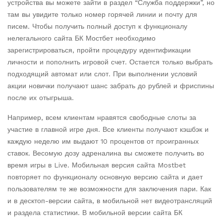
устройства вы можете зайти в раздел “Служба поддержки”, но
там вы увидите только номер горячей линии и почту для
писем. Чтобы получить полный доступ к функционалу
нелегального сайта БК Мостбет необходимо
зарегистрироваться, пройти процедуру идентификации
личности и пополнить игровой счет. Остается только выбрать
подходящий автомат или слот. При выполнении условий
акции новички получают шанс забрать до рублей и фриспины
после их отыгрыша.
Например, всем клиентам нравятся свободные слоты за
участие в главной игре дня. Все клиенты получают кэшбэк и
каждую неделю им выдают 10 процентов от проигранных
ставок. Весомую дозу адреналина вы сможете получить во
время игры в Live. Мобильная версия сайта Mostbet
повторяет по функционалу основную версию сайта и дает
пользователям те же возможности для заключения пари. Как
и в десктоп-версии сайта, в мобильной нет видеотрансляций
и раздела статистики. В мобильной версии сайта БК