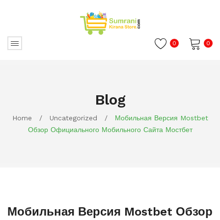
0
0
No products in the cart.
Blog
Home
/
Uncategorized
/
Мобильная Версия Mostbet
Обзор Официального Мобильного Сайта Мостбет
Мобильная Версия Mostbet Обзор