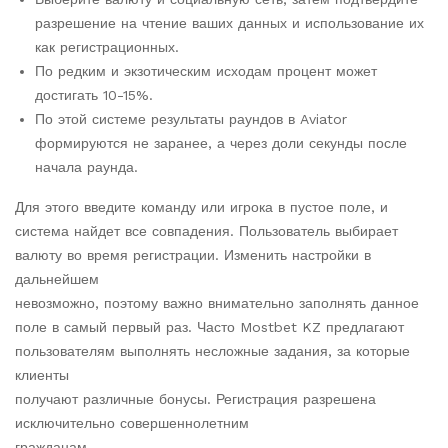
разрешение на чтение ваших данных и использование их
как регистрационных.
По редким и экзотическим исходам процент может
достигать 10-15%.
По этой системе результаты раундов в Aviator
формируются не заранее, а через доли секунды после
начала раунда.
Для этого введите команду или игрока в пустое поле, и
система найдет все совпадения. Пользователь выбирает
валюту во время регистрации. Изменить настройки в
дальнейшем
невозможно, поэтому важно внимательно заполнять данное
поле в самый первый раз. Часто Mostbet KZ предлагают
пользователям выполнять несложные задания, за которые
клиенты
получают различные бонусы. Регистрация разрешена
исключительно совершеннолетним
гражданам.