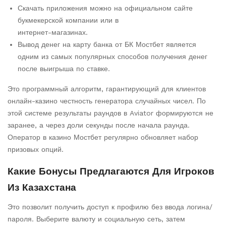
Скачать приложения можно на официальном сайте
букмекерской компании или в
интернет-магазинах.
Вывод денег на карту банка от БК Мостбет является
одним из самых популярных способов получения денег
после выигрыша по ставке.
Это программный алгоритм, гарантирующий для клиентов
онлайн-казино честность генератора случайных чисел. По
этой системе результаты раундов в Aviator формируются не
заранее, а через доли секунды после начала раунда.
Оператор в казино Мостбет регулярно обновляет набор
призовых опций.
Какие Бонусы Предлагаются Для Игроков
Из Казахстана
Это позволит получить доступ к профилю без ввода логина/
пароля. Выберите валюту и социальную сеть, затем