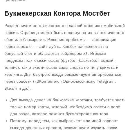
Букмекерская Контора Мостбет
Раздел ничем не отличается от главной страницы мобильной
версии. Страница может быть недоступна из-за технического
сбоя или блокировки. Решение проблемы — авторизация
через зеркало — сайт-дубль. Кешбэк начисляется на
бонусный счет и облагается вейджером х3. Игрокам
предложат как классические (футбол, баскетбол, хоккей,
теннис), так и экзотические виды спорта по типу крикета и
херлинга. Для быстрого входа рекомендуем авторизоваться
через соцсети («ВКонтакте», «Одноклассники», Telegram,
Steam и др.).
Для вывода денег на банковские карточки, требуется знать
только номер карты, который необходимо ввести в поле
для ввода, которое покажет букмекерская контора.
Поэтому, перед тем, как выбрать тот или иной вариант
вывода денежных средств, рекомендуем изучить сроки.