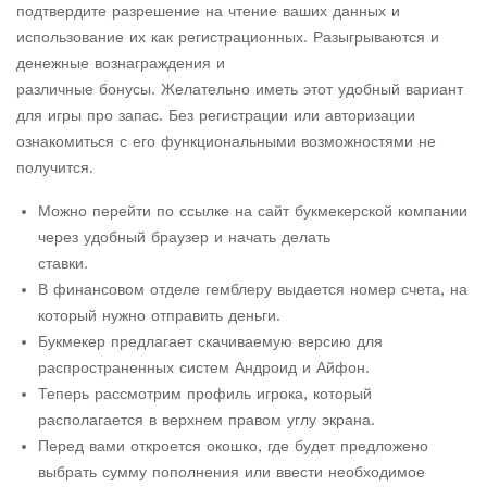
подтвердите разрешение на чтение ваших данных и
использование их как регистрационных. Разыгрываются и
денежные вознаграждения и
различные бонусы. Желательно иметь этот удобный вариант
для игры про запас. Без регистрации или авторизации
ознакомиться с его функциональными возможностями не
получится.
Можно перейти по ссылке на сайт букмекерской компании
через удобный браузер и начать делать
ставки.
В финансовом отделе гемблеру выдается номер счета, на
который нужно отправить деньги.
Букмекер предлагает скачиваемую версию для
распространенных систем Андроид и Айфон.
Теперь рассмотрим профиль игрока, который
располагается в верхнем правом углу экрана.
Перед вами откроется окошко, где будет предложено
выбрать сумму пополнения или ввести необходимое