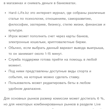
в магазинах и снимать деньги в банкоматах.
Hard-Life.kz это интернет-журнал, где собраны различные
статьи по психологии, отношениям, саморазвитию,
философии, эзотерике, бизнесу, стилю жизни, финансам и
культуре.
Игрок может пополнить счет через карты банков,
электронные кошельки, криптовалютные биржи.
Обычно, если выбрать данный вариант вывода выигрыша,
то он занимает около 1-15 минут.
Служба поддержки готова прийти на помощь в любой
момент.
Под ними представлены доступные виды спорта и
события, на которые можно сделать ставку.
Пользователь может редактировать беты в любом
удобном диапазоне.
Для основных рынков размер комиссии может достигать 6 %,
но для некоторых комбинированных рынков в разделе Live