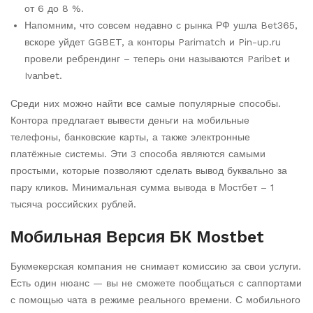
от 6 до 8 %.
Напомним, что совсем недавно с рынка РФ ушла Bet365,
вскоре уйдет GGBET, а конторы Parimatch и Pin-up.ru
провели ребрендинг – теперь они называются Paribet и
Ivanbet.
Среди них можно найти все самые популярные способы.
Контора предлагает вывести деньги на мобильные
телефоны, банковские карты, а также электронные
платёжные системы. Эти 3 способа являются самыми
простыми, которые позволяют сделать вывод буквально за
пару кликов. Минимальная сумма вывода в Мостбет – 1
тысяча российских рублей.
Мобильная Версия БК Mostbet
Букмекерская компания не снимает комиссию за свои услуги.
Есть один нюанс — вы не сможете пообщаться с саппортами
с помощью чата в режиме реального времени. С мобильного