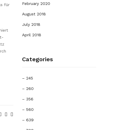
February 2020
s für
August 2018
July 2018
miert
April 2018
t-
atz
urch
Categories
– 245
– 260
– 356
– 560
– 639