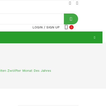
LOGIN
/
SIGN UP
0
iten Zwölfter Monat Des Jahres