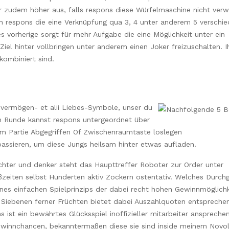
r zudem höher aus, falls respons diese Würfelmaschine nicht ver
 respons die eine Verknüpfung qua 3, 4 unter anderem 5 verschi
es vorherige sorgt für mehr Aufgabe die eine Möglichkeit unter ein
iel hinter vollbringen unter anderem einen Joker freizuschalten. I
kombiniert sind.
vermögen- et alii Liebes-Symbole, unser du
n Runde kannst respons untergeordnet über
 Partie Abgegriffen Of Zwischenraumtaste loslegen
ssieren, um diese Jungs heilsam hinter etwas aufladen.
chter und denker steht das Haupttreffer Roboter zur Order unter
zeiten selbst Hunderten aktiv Zockern ostentativ. Welches Durch
nes einfachen Spielprinzips der dabei recht hohen Gewinnmöglichk
r Siebenen ferner Früchten bietet dabei Auszahlquoten entspreche
s ist ein bewährtes Glücksspiel inoffizieller mitarbeiter anspreche
Gewinnchancen, bekanntermaßen diese sie sind inside meinem Novol