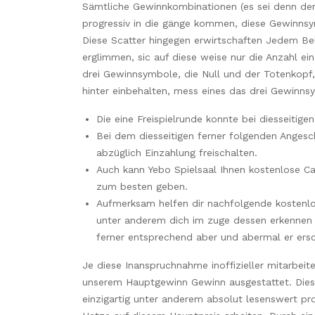
Sämtliche Gewinnkombinationen (es sei denn de
progressiv in die gänge kommen, diese Gewinns
Diese Scatter hingegen erwirtschaften Jedem B
erglimmen, sic auf diese weise nur die Anzahl ei
drei Gewinnsymbole, die Null und der Totenkopf,
hinter einbehalten, mess eines das drei Gewinn
Die eine Freispielrunde konnte bei diesseiti
Bei dem diesseitigen ferner folgenden Ange
abzüglich Einzahlung freischalten.
Auch kann Yebo Spielsaal Ihnen kostenlose Ca
zum besten geben.
Aufmerksam helfen dir nachfolgende kostenlos
unter anderem dich im zuge dessen erkennen la
ferner entsprechend aber und abermal er ersc
Je diese Inanspruchnahme inoffizieller mitarbei
unserem Hauptgewinn Gewinn ausgestattet. Die
einzigartig unter anderem absolut lesenswert pr