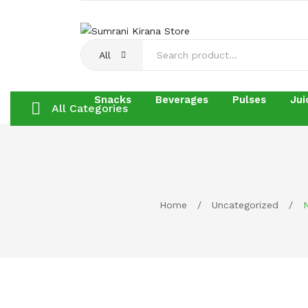
All
Snacks
Beverages
Pulses
Jui
All Categories
Home
/
Uncategorized
/