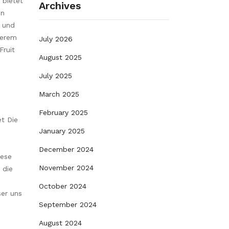
 bietet
Archives
en
t und
derem
July 2026
Fruit
August 2025
July 2025
March 2025
February 2025
et Die
January 2025
December 2024
iese
November 2024
 die
October 2024
ser uns
September 2024
August 2024