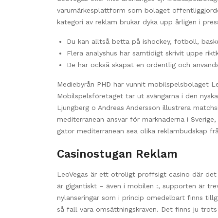
varumärkesplattform som bolaget offentliggjorde 
kategori av reklam brukar dyka upp årligen i pres
Du kan alltså betta på ishockey, fotboll, bask
Flera analyshus har samtidigt skrivit uppe rikt
De har också skapat en ordentlig och användar
Mediebyrån PHD har vunnit mobilspelsbolaget Le
Mobilspelsföretaget tar ut svängarna i den nysk
Ljungberg o Andreas Andersson illustrera matchsi
mediterranean ansvar för marknaderna i Sverige, 
gator mediterranean sea olika reklambudskap fr
Casinostugan Reklam
LeoVegas är ett otroligt proffsigt casino där de
är gigantiskt – även i mobilen :, supporten är tr
nylanseringar som i princip omedelbart finns tillg
så fall vara omsättningskraven. Det finns ju trot