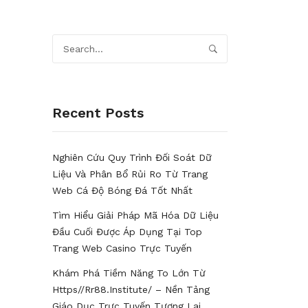
Recent Posts
Nghiên Cứu Quy Trình Đối Soát Dữ
Liệu Và Phân Bổ Rủi Ro Từ Trang
Web Cá Độ Bóng Đá Tốt Nhất
Tìm Hiểu Giải Pháp Mã Hóa Dữ Liệu
Đầu Cuối Được Áp Dụng Tại Top
Trang Web Casino Trực Tuyến
Khám Phá Tiềm Năng To Lớn Từ
Https//rr88.institute/ – Nền Tảng
Giáo Dục Trực Tuyến Tương Lai