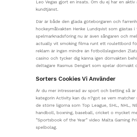
Leo Vegas gjort en insats. Om du ej har en akti
kundtjänst.
Där är både den glada göteborgaren och farrenh
hockeymålvakten Henke Lundqvist som gästas i fl
spelmarknadsföring nu är även sångaren och mel
actually vit smoking filma runt ett roulettbord f
reklam är ingen mindre än fotbollslegenden Zlat
casino och tycker dig känna igen dörrvakten behö
deltagare Rasmus Dengart som spelar dörrvakt o
Sorters Cookies Vi Använder
Är du mer intresserad av sport och betting så 
kategorin Activity kan du n?got se vem matcher som
de större ligorna som Top League, SHL, NHL, NBA
handboll, boxning, baseball, cricket o mycket me
”Sportsbook of the Year” video Malta Gaming Priz
spelbolag.