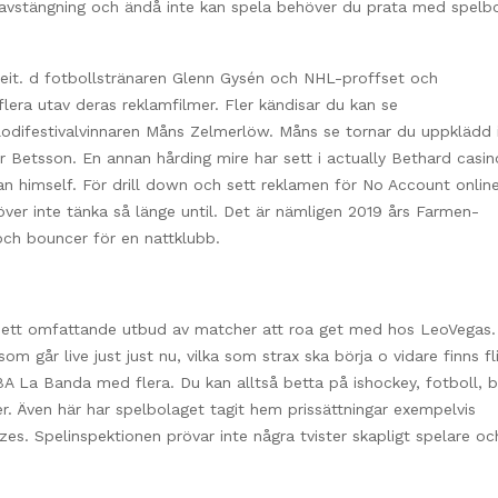
v avstängning och ändå inte kan spela behöver du prata med spelb
eit. d fotbollstränaren Glenn Gysén och NHL-proffset och
era utav deras reklamfilmer. Fler kändisar du kan se
odifestivalvinnaren Måns Zelmerlöw. Måns se tornar du uppklädd 
ör Betsson. En annan hårding mire har sett i actually Bethard casin
an himself. För drill down och sett reklamen för No Account onlin
ver inte tänka så länge until. Det är nämligen 2019 års Farmen-
ch bouncer för en nattklubb.
är ett omfattande utbud av matcher att roa get med hos LeoVegas.
 går live just just nu, vilka som strax ska börja o vidare finns fli
 La Banda med flera. Du kan alltså betta på ishockey, fotboll, b
r. Även här har spelbolaget tagit hem prissättningar exempelvis
es. Spelinspektionen prövar inte några tvister skapligt spelare oc