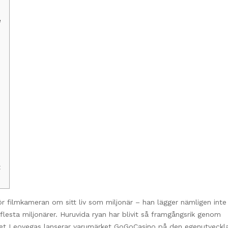
é
t
ör filmkameran om sitt liv som miljonär – han lägger nämligen inte
 flesta miljonärer. Huruvida ryan har blivit så framgångsrik genom
aget Leovegas lanserar varumärket GoGoCasino på den egenutveckl