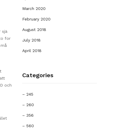
March 2020
February 2020
August 2018
 sjä
to for
July 2018
r må
April 2018
t
Categories
att
ID och
– 245
– 260
– 356
llet
– 560