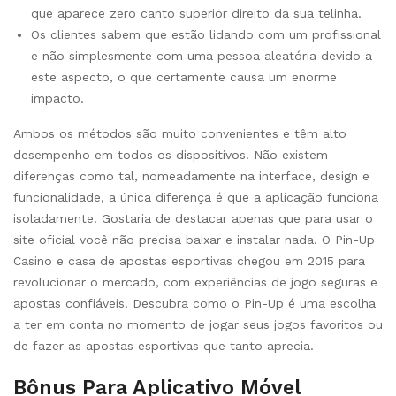
que aparece zero canto superior direito da sua telinha.
Os clientes sabem que estão lidando com um profissional
e não simplesmente com uma pessoa aleatória devido a
este aspecto, o que certamente causa um enorme
impacto.
Ambos os métodos são muito convenientes e têm alto
desempenho em todos os dispositivos. Não existem
diferenças como tal, nomeadamente na interface, design e
funcionalidade, a única diferença é que a aplicação funciona
isoladamente. Gostaria de destacar apenas que para usar o
site oficial você não precisa baixar e instalar nada. O Pin-Up
Casino e casa de apostas esportivas chegou em 2015 para
revolucionar o mercado, com experiências de jogo seguras e
apostas confiáveis. Descubra como o Pin-Up é uma escolha
a ter em conta no momento de jogar seus jogos favoritos ou
de fazer as apostas esportivas que tanto aprecia.
Bônus Para Aplicativo Móvel