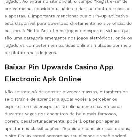
jogador. Ao entrar no site oficial, o campo “Registre-se” de
cor vermelha, convida o usuário a criar sua conta de cassino
e apostas. É importante mencionar que o Pin-Up aplicativo
está disponível para download diretamente no site oficial do
cassino. A Pin Up Bet oferece jogos de esportes virtuais que
são uma categoria emergente nos jogos eletrônicos, onde os
jogadores competem em partidas online simuladas por meio
de plataformas de jogos.
Baixar Pin Upwards Casino App
Electronic Apk Online
Não se trata só de apostar e vencer massas, é também de
se distrair e de aprender a ajudar vocês a perceber os
esportes e o ciberesporte. No alinhamento haverá cerca
duzentas vagas nos encontros de bola mais famosos,
porém, desafortunadamente, poderá optar por apenas
apostar nas classificações. Depois de concluir essas etapas,
o site Pin Up estará sempre ao seu alcance e você poderá