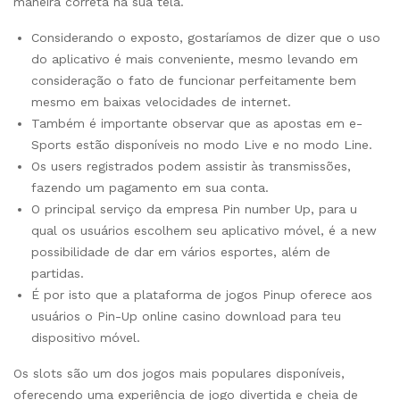
maneira correta na sua tela.
Considerando o exposto, gostaríamos de dizer que o uso
do aplicativo é mais conveniente, mesmo levando em
consideração o fato de funcionar perfeitamente bem
mesmo em baixas velocidades de internet.
Também é importante observar que as apostas em e-
Sports estão disponíveis no modo Live e no modo Line.
Os users registrados podem assistir às transmissões,
fazendo um pagamento em sua conta.
O principal serviço da empresa Pin number Up, para u
qual os usuários escolhem seu aplicativo móvel, é a new
possibilidade de dar em vários esportes, além de
partidas.
É por isto que a plataforma de jogos Pinup oferece aos
usuários o Pin-Up online casino download para teu
dispositivo móvel.
Os slots são um dos jogos mais populares disponíveis,
oferecendo uma experiência de jogo divertida e cheia de