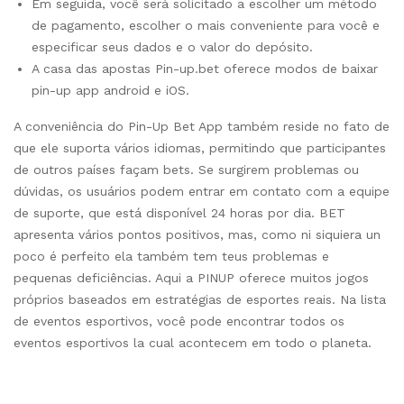
Em seguida, você será solicitado a escolher um método
de pagamento, escolher o mais conveniente para você e
especificar seus dados e o valor do depósito.
A casa das apostas Pin-up.bet oferece modos de baixar
pin-up app android e iOS.
A conveniência do Pin-Up Bet App também reside no fato de
que ele suporta vários idiomas, permitindo que participantes
de outros países façam bets. Se surgirem problemas ou
dúvidas, os usuários podem entrar em contato com a equipe
de suporte, que está disponível 24 horas por dia. BET
apresenta vários pontos positivos, mas, como ni siquiera un
poco é perfeito ela também tem teus problemas e
pequenas deficiências. Aqui a PINUP oferece muitos jogos
próprios baseados em estratégias de esportes reais. Na lista
de eventos esportivos, você pode encontrar todos os
eventos esportivos la cual acontecem em todo o planeta.