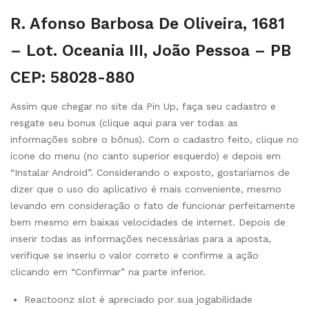
R. Afonso Barbosa De Oliveira, 1681
– Lot. Oceania III, João Pessoa – PB
CEP: 58028-880
Assim que chegar no site da Pin Up, faça seu cadastro e
resgate seu bonus (clique aqui para ver todas as
informações sobre o bônus). Com o cadastro feito, clique no
ícone do menu (no canto superior esquerdo) e depois em
“Instalar Android”. Considerando o exposto, gostaríamos de
dizer que o uso do aplicativo é mais conveniente, mesmo
levando em consideração o fato de funcionar perfeitamente
bem mesmo em baixas velocidades de internet. Depois de
inserir todas as informações necessárias para a aposta,
verifique se inseriu o valor correto e confirme a ação
clicando em “Confirmar” na parte inferior.
Reactoonz slot é apreciado por sua jogabilidade