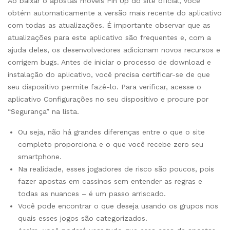
Ao baixar o apostas móveis Pin Up do site oficial, você
obtém automaticamente a versão mais recente do aplicativo
com todas as atualizações. É importante observar que as
atualizações para este aplicativo são frequentes e, com a
ajuda deles, os desenvolvedores adicionam novos recursos e
corrigem bugs. Antes de iniciar o processo de download e
instalação do aplicativo, você precisa certificar-se de que
seu dispositivo permite fazê-lo. Para verificar, acesse o
aplicativo Configurações no seu dispositivo e procure por
“Segurança” na lista.
Ou seja, não há grandes diferenças entre o que o site
completo proporciona e o que você recebe zero seu
smartphone.
Na realidade, esses jogadores de risco são poucos, pois
fazer apostas em cassinos sem entender as regras e
todas as nuances – é um passo arriscado.
Você pode encontrar o que deseja usando os grupos nos
quais esses jogos são categorizados.