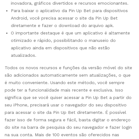
inovadora, gráficos divertidos e recursos emocionantes.
Para baixar o aplicativo da Pin Up Bet para dispositivos
Android, você precisa acessar o site da Pin Up Bet
diretamente e fazer o download do arquivo apk.
O importante destaque é que um aplicativo é altamente
otimizado e rápido, possibilitando o manuseio do
aplicativo ainda em dispositivos que não estão
atualizados.
Todos os novos recursos e funções da versão móvel do site
são adicionados automaticamente sem atualizações, o que
é muito conveniente. Usando este método, você sempre
pode ter a funcionalidade mais recente e exclusiva. Isso
significa que se você quiser acessar a Pin Up Bet a partir do
seu iPhone, precisará usar o navegador do seu dispositivo
para acessar o site da Pin Up Bet diretamente. É possível
fazer isso de forma segura e fácil, basta digitar o endereço
do site na barra de pesquisa do seu navegador e fazer login
na sua conta. Mais de 100 eventos são oferecidos nas