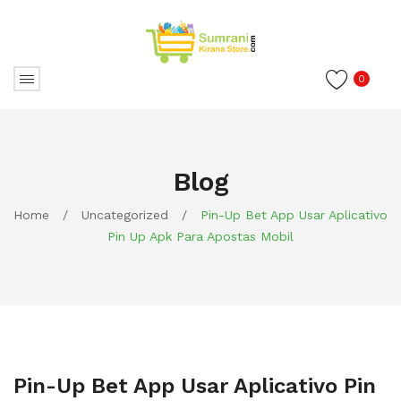
0
Blog
Home
/
Uncategorized
/
Pin-Up Bet App Usar Aplicativo
Pin Up Apk Para Apostas Mobil
Pin-Up Bet App Usar Aplicativo Pin