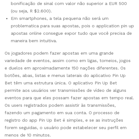
bonificação de sinal com valor não superior a EUR 500
(ou seja, R $2.600).
Em smartphones, a tela pequena não será um
problematica para suas apostas, pois o application pin up
apostas online consegue expor tudo que você precisa de
maneira bem intuitiva.
Os jogadores podem fazer apostas em uma grande
variedade de eventos, assim como em ligas, torneios, jogos
e duelos em aproximadamente 150 nações diferentes. Os
botões, abas, listas e menus laterais do aplicativo Pin Up
Bet têm uma estrutura única. O aplicativo Pin Up Bet
permite aos usuários ver transmissões de vídeo de alguns
eventos para que eles possam fazer apostas em tempo real.
Os users registrados podem assistir às transmissões,
fazendo um pagamento em sua conta. O processo de
registro do app Pin Up Bet é simples, e se as instruções
forem seguidas, o usuário pode estabelecer seu perfil em
menos de 10 minutos.