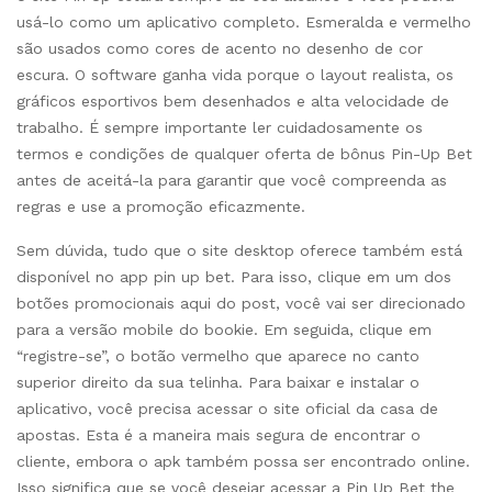
usá-lo como um aplicativo completo. Esmeralda e vermelho
são usados como cores de acento no desenho de cor
escura. O software ganha vida porque o layout realista, os
gráficos esportivos bem desenhados e alta velocidade de
trabalho. É sempre importante ler cuidadosamente os
termos e condições de qualquer oferta de bônus Pin-Up Bet
antes de aceitá-la para garantir que você compreenda as
regras e use a promoção eficazmente.
Sem dúvida, tudo que o site desktop oferece também está
disponível no app pin up bet. Para isso, clique em um dos
botões promocionais aqui do post, você vai ser direcionado
para a versão mobile do bookie. Em seguida, clique em
“registre-se”, o botão vermelho que aparece no canto
superior direito da sua telinha. Para baixar e instalar o
aplicativo, você precisa acessar o site oficial da casa de
apostas. Esta é a maneira mais segura de encontrar o
cliente, embora o apk também possa ser encontrado online.
Isso significa que se você desejar acessar a Pin Up Bet the