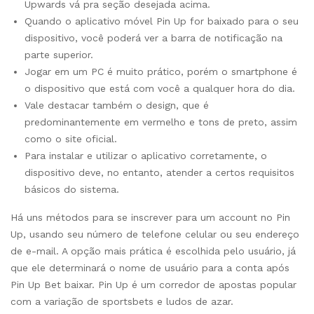
Upwards vá pra seção desejada acima.
Quando o aplicativo móvel Pin Up for baixado para o seu
dispositivo, você poderá ver a barra de notificação na
parte superior.
Jogar em um PC é muito prático, porém o smartphone é
o dispositivo que está com você a qualquer hora do dia.
Vale destacar também o design, que é
predominantemente em vermelho e tons de preto, assim
como o site oficial.
Para instalar e utilizar o aplicativo corretamente, o
dispositivo deve, no entanto, atender a certos requisitos
básicos do sistema.
Há uns métodos para se inscrever para um account no Pin
Up, usando seu número de telefone celular ou seu endereço
de e-mail. A opção mais prática é escolhida pelo usuário, já
que ele determinará o nome de usuário para a conta após
Pin Up Bet baixar. Pin Up é um corredor de apostas popular
com a variação de sportsbets e ludos de azar.