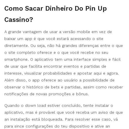
Como Sacar Dinheiro Do Pin Up
Cassino?
A grande vantagem de usar a versão mobile em vez de
baixar um app é que você estará acessando o site
diretamente. Ou seja, não há grandes diferenças entre o que
o site completo oferece e o que você recebe no seu
smartphone. O aplicativo tem uma interface simples e fácil
de usar que facilita encontrar eventos e partidas de
interesse, visualizar probabilidades e apostar aqui e agora.
Além disso, o app oferece ao usuário a possibilidade de
observar o histórico de bets e partidas, assim como receber
notificações de novas promoções e bônus.
Quando o down load estiver concluído, tente instalar o
aplicativo, mas é provável que você receba um aviso de que
an instalação está bloqueada. Para resolver esse caso, vá
para since configurações do teu dispositivo e ative an