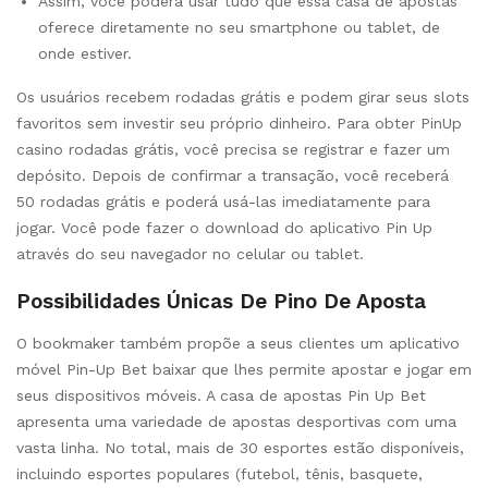
Assim, você poderá usar tudo que essa casa de apostas
oferece diretamente no seu smartphone ou tablet, de
onde estiver.
Os usuários recebem rodadas grátis e podem girar seus slots
favoritos sem investir seu próprio dinheiro. Para obter PinUp
casino rodadas grátis, você precisa se registrar e fazer um
depósito. Depois de confirmar a transação, você receberá
50 rodadas grátis e poderá usá-las imediatamente para
jogar. Você pode fazer o download do aplicativo Pin Up
através do seu navegador no celular ou tablet.
Possibilidades Únicas De Pino De Aposta
O bookmaker também propõe a seus clientes um aplicativo
móvel Pin-Up Bet baixar que lhes permite apostar e jogar em
seus dispositivos móveis. A casa de apostas Pin Up Bet
apresenta uma variedade de apostas desportivas com uma
vasta linha. No total, mais de 30 esportes estão disponíveis,
incluindo esportes populares (futebol, tênis, basquete,