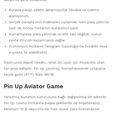
Burada parayı çekimi aktarmıyorlar hesaba ve ödeme
alamıyorum.
Gerçek parayla slot makineleri oynamak, hem para yatırma
hem de bonus fonlarının kullanımını içerir.
Kumarhaneye para yatırmak ücrete tabi değildir, bunun
yerine Pincoin kazanmanızı sağlar.
Promosyon kodlarını Telegram topluluğunda bulabilir veya
e-posta ile alabilirsiniz.
Oyuncunun kişisel hesabı, rahat bir oyun için ihtiyacınız olan
her şeye sahiptir. Pin Up çevrimiçi kumarhanesinde ortalama
teorik getiri (RTP) %94-98’dir.
Pin Up Aviator Game
Yansıtma, kurumun sunucusuna bağlı değiştirilmiş bir adrestir.
Pin Up casino slotlarına başka şekillerde de erişebilirsiniz.
Minimum 10 $ depozito ile Türk ulusal para biriminde bir