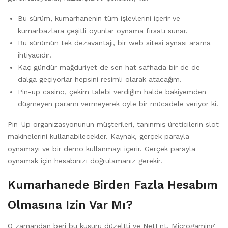
Bu sürüm, kumarhanenin tüm işlevlerini içerir ve
kumarbazlara çeşitli oyunlar oynama fırsatı sunar.
Bu sürümün tek dezavantajı, bir web sitesi aynası arama
ihtiyacıdır.
Kaç gündür mağduriyet de sen hat safhada bir de de
dalga geçiyorlar hepsini resimli olarak atacağım.
Pin-up casino, çekim talebi verdiğim halde bakiyemden
düşmeyen paramı vermeyerek öyle bir mücadele veriyor ki.
Pin-Up organizasyonunun müşterileri, tanınmış üreticilerin slot
makinelerini kullanabilecekler. Kaynak, gerçek parayla
oynamayı ve bir demo kullanmayı içerir. Gerçek parayla
oynamak için hesabınızı doğrulamanız gerekir.
Kumarhanede Birden Fazla Hesabım
Olmasına Izin Var Mı?
O zamandan beri bu kusuru düzeltti ve NetEnt, Microgaming