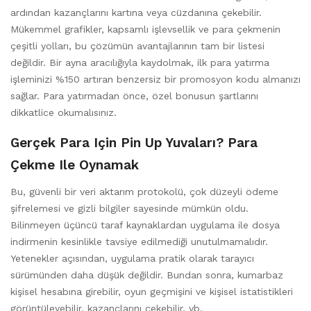
ardından kazançlarını kartına veya cüzdanına çekebilir.
Mükemmel grafikler, kapsamlı işlevsellik ve para çekmenin
çeşitli yolları, bu çözümün avantajlarının tam bir listesi
değildir. Bir ayna aracılığıyla kaydolmak, ilk para yatırma
işleminizi %150 artıran benzersiz bir promosyon kodu almanızı
sağlar. Para yatırmadan önce, özel bonusun şartlarını
dikkatlice okumalısınız.
Gerçek Para Için Pin Up Yuvaları? Para
Çekme Ile Oynamak
Bu, güvenli bir veri aktarım protokolü, çok düzeyli ödeme
şifrelemesi ve gizli bilgiler sayesinde mümkün oldu.
Bilinmeyen üçüncü taraf kaynaklardan uygulama ile dosya
indirmenin kesinlikle tavsiye edilmediği unutulmamalıdır.
Yetenekler açısından, uygulama pratik olarak tarayıcı
sürümünden daha düşük değildir. Bundan sonra, kumarbaz
kişisel hesabına girebilir, oyun geçmişini ve kişisel istatistikleri
görüntüleyebilir, kazançlarını çekebilir, vb.