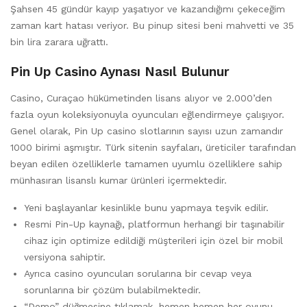
Şahsen 45 gündür kayıp yaşatıyor ve kazandığımı çekeceğim
zaman kart hatası veriyor. Bu pinup sitesi beni mahvetti ve 35
bin lira zarara uğrattı.
Pin Up Casino Aynası Nasıl Bulunur
Casino, Curaçao hükümetinden lisans alıyor ve 2.000’den
fazla oyun koleksiyonuyla oyuncuları eğlendirmeye çalışıyor.
Genel olarak, Pin Up casino slotlarının sayısı uzun zamandır
1000 birimi aşmıştır. Türk sitenin sayfaları, üreticiler tarafından
beyan edilen özelliklerle tamamen uyumlu özelliklere sahip
münhasıran lisanslı kumar ürünleri içermektedir.
Yeni başlayanlar kesinlikle bunu yapmaya teşvik edilir.
Resmi Pin-Up kaynağı, platformun herhangi bir taşınabilir
cihaz için optimize edildiği müşterileri için özel bir mobil
versiyona sahiptir.
Ayrıca casino oyuncuları sorularına bir cevap veya
sorunlarına bir çözüm bulabilmektedir.
“Demo” düğmesine tıklamak, hemen hemen her oyunu