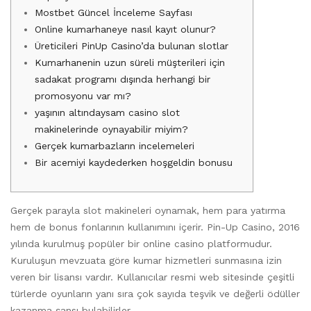
Mostbet Güncel İnceleme Sayfası
Online kumarhaneye nasıl kayıt olunur?
Üreticileri PinUp Casino’da bulunan slotlar
Kumarhanenin uzun süreli müşterileri için
sadakat programı dışında herhangi bir
promosyonu var mı?
yaşının altındaysam casino slot
makinelerinde oynayabilir miyim?
Gerçek kumarbazların incelemeleri
Bir acemiyi kaydederken hoşgeldin bonusu
Gerçek parayla slot makineleri oynamak, hem para yatırma
hem de bonus fonlarının kullanımını içerir. Pin-Up Casino, 2016
yılında kurulmuş popüler bir online casino platformudur.
Kuruluşun mevzuata göre kumar hizmetleri sunmasına izin
veren bir lisansı vardır. Kullanıcılar resmi web sitesinde çeşitli
türlerde oyunların yanı sıra çok sayıda teşvik ve değerli ödüller
kazanma şansı bulabilirler.