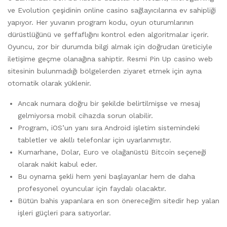
ve Evolution çeşidinin online casino sağlayıcılarına ev sahipliği
yapıyor. Her yuvanın program kodu, oyun oturumlarının
dürüstlüğünü ve şeffaflığını kontrol eden algoritmalar içerir.
Oyuncu, zor bir durumda bilgi almak için doğrudan üreticiyle
iletişime geçme olanağına sahiptir. Resmi Pin Up casino web
sitesinin bulunmadığı bölgelerden ziyaret etmek için ayna
otomatik olarak yüklenir.
Ancak numara doğru bir şekilde belirtilmişse ve mesaj
gelmiyorsa mobil cihazda sorun olabilir.
Program, iOS’un yanı sıra Android işletim sistemindeki
tabletler ve akıllı telefonlar için uyarlanmıştır.
Kumarhane, Dolar, Euro ve olağanüstü Bitcoin seçeneği
olarak nakit kabul eder.
Bu oynama şekli hem yeni başlayanlar hem de daha
profesyonel oyuncular için faydalı olacaktır.
Bütün bahis yapanlara en son önereceğim sitedir hep yalan
işleri güçleri para satıyorlar.