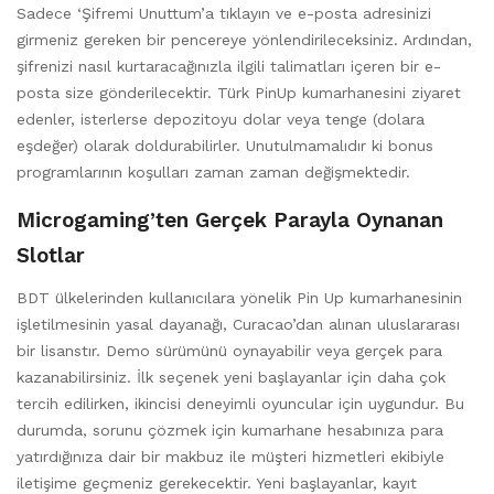
Sadece ‘Şifremi Unuttum’a tıklayın ve e-posta adresinizi
girmeniz gereken bir pencereye yönlendirileceksiniz. Ardından,
şifrenizi nasıl kurtaracağınızla ilgili talimatları içeren bir e-
posta size gönderilecektir. Türk PinUp kumarhanesini ziyaret
edenler, isterlerse depozitoyu dolar veya tenge (dolara
eşdeğer) olarak doldurabilirler. Unutulmamalıdır ki bonus
programlarının koşulları zaman zaman değişmektedir.
Microgaming’ten Gerçek Parayla Oynanan
Slotlar
BDT ülkelerinden kullanıcılara yönelik Pin Up kumarhanesinin
işletilmesinin yasal dayanağı, Curacao’dan alınan uluslararası
bir lisanstır. Demo sürümünü oynayabilir veya gerçek para
kazanabilirsiniz. İlk seçenek yeni başlayanlar için daha çok
tercih edilirken, ikincisi deneyimli oyuncular için uygundur. Bu
durumda, sorunu çözmek için kumarhane hesabınıza para
yatırdığınıza dair bir makbuz ile müşteri hizmetleri ekibiyle
iletişime geçmeniz gerekecektir. Yeni başlayanlar, kayıt