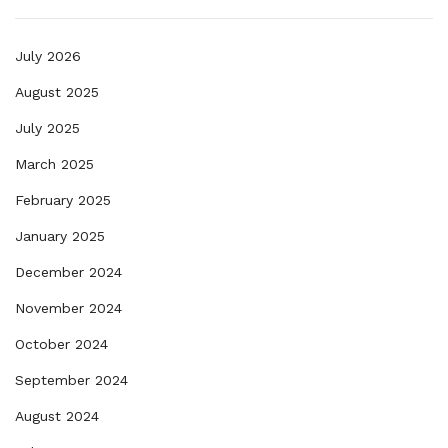
July 2026
August 2025
July 2025
March 2025
February 2025
January 2025
December 2024
November 2024
October 2024
September 2024
August 2024