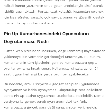
kaliteli kumar yazılımının önde gelen üreticileriyle aktif olarak
işbirliği yapmaktadır. Portal, kayıt kolaylığı, kazançları çekmek
için kısa süreler, yasallık, çok sayıda bonus ve güvenilir destek
hizmeti ile oyuncuları cezbeder.
Pin Up Kumarhanesindeki Oyuncuların
Doğrulanması: Nedir
Lütfen web sitesinden indirirken, doğrulanmamış kaynaklardan
yüklemeye izin vermeniz gerekeceğini unutmayın. Bu sürüm,
kumarhanenin tüm işlevlerini içerir ve kumarbazlara çeşitli
oyunlar oynama fırsatı sunar. Kullanıcılar cihazla günün 24
saati uygun herhangi bir yerde oyun oynayabilecekler.
Bu nedenle, artık Türkiye’deki gadget sahipleri uygulamada
oynayamaz ve bahis oynayamaz. Oluşturulup test edildikten
sonra Pin Up casino uygulaması telefonlara indirilebilir. Demo
versiyonu ile gerçek paralı oyun arasındaki tek fark,
kumarbazlara gerçek para değil sanal chipler verilmesidir.