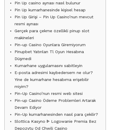
Pin Up casino aynası nasıl bulunur
Pin Up kumarhanesinde kişisel hesap
Pin Up Girişi – Pin Up Casino’nun mevcut
resmi aynası
Gerçek para çekme özellikli pinup slot
makineleri
Pin-up Casino Oyunlara Giremiyorum
Pinupbet Yatırılan Tl Oyun Hesabına
Düşmedi
Kumarhane uygulamasını sabitleyin
E-posta adresimi kaybedersem ne olur?
Yine de kumarhane hesabıma erişebilir
miyim?
Pin-Up Casino’nun resmi web sitesi
Pin-up Casino Ödeme Problemleri Artarak
Devam Ediyor
Pin-Up kumarhanesinden nasıl para çekilir?
Slottica Kasyno ᐈ Logowanie Premia Bez
Depozytu Od Chwili Casino