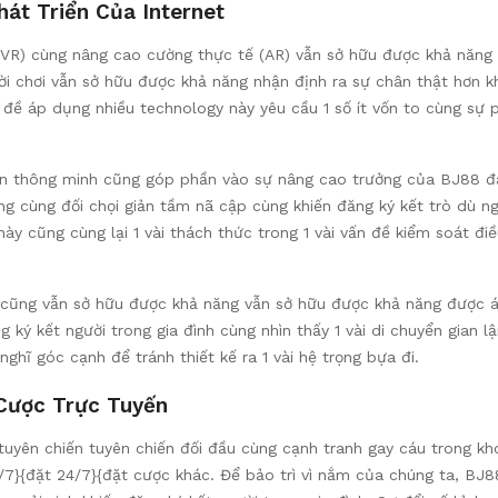
át Triển Của Internet
VR) cùng nâng cao cường thực tế (AR) vẫn sở hữu được khả năng 
i chơi vẫn sở hữu được khả năng nhận định ra sự chân thật hơn kh
n đề áp dụng nhiều technology này yêu cầu 1 số ít vốn to cùng sự 
cồn thông minh cũng góp phần vào sự nâng cao trưởng của BJ88 đ
g cùng đối chọi giản tầm nã cập cùng khiến đăng ký kết trò dù n
này cũng cùng lại 1 vài thách thức trong 1 vài vấn đề kiểm soát đi
I) cũng vẫn sở hữu được khả năng vẫn sở hữu được khả năng được 
 ký kết người trong gia đình cùng nhìn thấy 1 vài di chuyển gian lậ
ghĩ góc cạnh để tránh thiết kế ra 1 vài hệ trọng bựa đi.
Cược Trực Tuyến
uyên chiến tuyên chiến đối đầu cùng cạnh tranh gay cáu trong k
/7}{đặt 24/7}{đặt cược khác. Để bảo trì vì nắm của chúng ta, BJ8