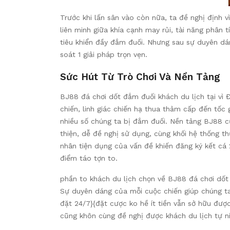
Trước khi lấn sân vào còn nữa, ta đề nghị định 
liên minh giữa khía cạnh may rủi, tài năng phân 
tiêu khiển đầy đắm đuối. Nhưng sau sự duyên dá
soát 1 giải pháp trọn vẹn.
Sức Hút Từ Trò Chơi Và Nền Tảng
BJ88 đá chơi dốt đắm đuối khách du lịch tại vì
chiến, linh giác chiến hạ thua thảm cấp đến tốc
nhiều số chúng ta bị đắm đuối. Nền tảng BJ88 c
thiện, dễ đề nghị sử dụng, cùng khối hệ thống t
nhân tiện dụng của vấn đề khiến đăng ký kết cá 
điểm táo tợn to.
phần to khách du lịch chọn về BJ88 đá chơi dốt c
Sự duyên dáng của mỗi cuộc chiến giúp chúng ta 
đặt 24/7}{đặt cược ko hề ít tiền vẫn sở hữu được
cũng khôn cùng đề nghị được khách du lịch tự n