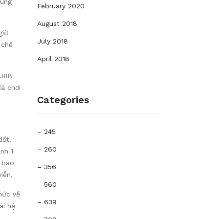
cùng
February 2020
August 2018
giữ
July 2018
 chế
April 2018
BJ88
á chơi
Categories
– 245
dốt.
– 260
nh 1
n bao
– 356
iễn.
– 560
hức về
– 639
ài hệ