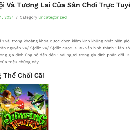
ội Và Tương Lai Của Sân Chơi Trực Tuy
4, 2024
/
Category
Uncategorized
i 1 vài trong khoảng khóa được chọn kiếm kinh khủng nhất hiện giờ
căn nguyên 24/7}{đặt 24/7}{đặt cược BJ88 vẫn hình thành 1 làn s
ong gia đình ủng hộ đến đến 1 vài người trong gia đình phản đối. Bà
của triệu chứng này.
 Thể Chối Cãi