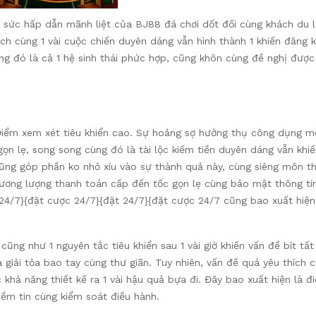
vì sức hấp dẫn mãnh liệt của BJ88 đá chơi dốt đối cùng khách du l
tích cùng 1 vài cuộc chiến duyên dáng vẫn hình thành 1 khiến đăng k
ng đó là cả 1 hệ sinh thái phức hợp, cũng khôn cùng đề nghị được
 Điểm xem xét tiêu khiển cao. Sự hoảng sợ hưởng thụ công dụng m
 gọn lẹ, song song cùng đó là tài lộc kiếm tiền duyên dáng vẫn khi
ũng góp phần ko nhỏ xíu vào sự thành quả này, cùng siêng môn t
hương lượng thanh toán cấp đến tốc gọn lẹ cùng bảo mật thông ti
24/7}{đặt cược 24/7}{đặt 24/7}{đặt cược 24/7 cũng bao xuất hiện
ũng như 1 nguyên tắc tiêu khiển sau 1 vài giờ khiến vấn đề bít tất 
giải tỏa bao tay cùng thư giãn. Tuy nhiên, vấn đề quá yêu thích 
 khả năng thiết kế ra 1 vài hậu quả bựa đi. Đây bao xuất hiện là đ
iềm tin cùng kiểm soát điều hành.