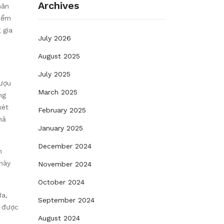
Archives
hân
điểm
 gia
July 2026
August 2025
July 2025
rượu
March 2025
ng
xét
February 2025
hả
January 2025
December 2024
n
này
November 2024
October 2024
ữa,
September 2024
ị được
August 2024