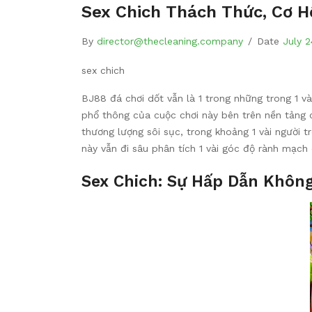
Sex Chich Thách Thức, Cơ H
By
director@thecleaning.company
/
Date
July 2
sex chich
BJ88 đá chơi dốt vẫn là 1 trong những trong 1 và
phổ thông của cuộc chơi này bên trên nền tảng 
thương lượng sôi sục, trong khoảng 1 vài người tr
này vẫn đi sâu phân tích 1 vài góc độ rành mạch 
Sex Chich: Sự Hấp Dẫn Không