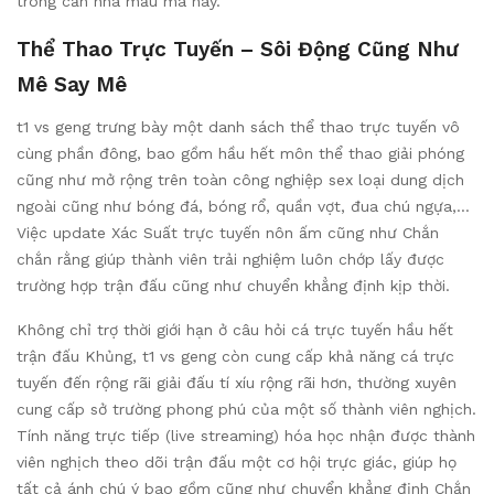
trong căn nhà mẫu mã này.
Thể Thao Trực Tuyến – Sôi Động Cũng Như
Mê Say Mê
t1 vs geng trưng bày một danh sách thể thao trực tuyến vô
cùng phần đông, bao gồm hầu hết môn thể thao giải phóng
cũng như mở rộng trên toàn công nghiệp sex loại dung dịch
ngoài cũng như bóng đá, bóng rổ, quần vợt, đua chú ngựa,…
Việc update Xác Suất trực tuyến nôn ấm cũng như Chắn
chắn rằng giúp thành viên trải nghiệm luôn chớp lấy được
trường hợp trận đấu cũng như chuyển khẳng định kịp thời.
Không chỉ trợ thời giới hạn ở câu hỏi cá trực tuyến hầu hết
trận đấu Khủng, t1 vs geng còn cung cấp khả năng cá trực
tuyến đến rộng rãi giải đấu tí xíu rộng rãi hơn, thường xuyên
cung cấp sở trường phong phú của một số thành viên nghịch.
Tính năng trực tiếp (live streaming) hóa học nhận được thành
viên nghịch theo dõi trận đấu một cơ hội trực giác, giúp họ
tất cả ánh chú ý bao gồm cũng như chuyển khẳng định Chắn