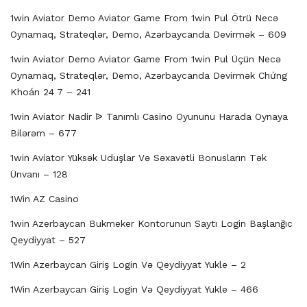
1win Aviator Demo Aviator Game From 1win Pul Ötrü Necə
Oynamaq, Strateqlər, Demo, Azərbaycanda Devirmək – 609
1win Aviator Demo Aviator Game From 1win Pul Üçün Necə
Oynamaq, Strateqlər, Demo, Azərbaycanda Devirmək Chứng
Khoán 24 7 – 241
1win Aviator Nadir ᐉ Tanımlı Casino Oyununu Harada Oynaya
Bilərəm – 677
1win Aviator Yüksək Uduşlar Və Səxavətli Bonusların Tək
Ünvanı – 128
1Win AZ Casino
1win Azerbaycan Bukmeker Kontorunun Saytı Login Başlanğıc
Qeydiyyat – 527
1Win Azerbaycan Giriş Login Və Qeydiyyat Yukle – 2
1Win Azerbaycan Giriş Login Və Qeydiyyat Yukle – 466