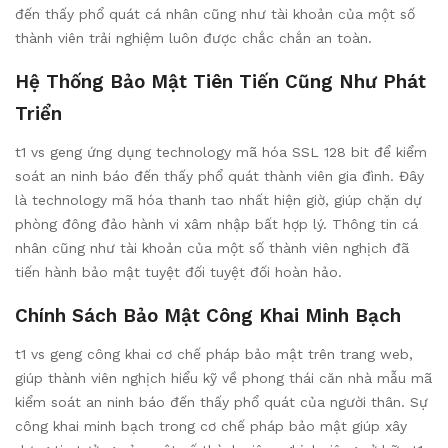
đến thấy phổ quát cá nhân cũng như tài khoản của một số
thành viên trải nghiệm luôn được chắc chắn an toàn.
Hệ Thống Bảo Mật Tiên Tiến Cũng Như Phát
Triển
t1 vs geng ứng dụng technology mã hóa SSL 128 bit để kiểm
soát an ninh báo đến thấy phổ quát thành viên gia đình. Đây
là technology mã hóa thanh tao nhất hiện giờ, giúp chặn dự
phòng đông đảo hành vi xâm nhập bất hợp lý. Thông tin cá
nhân cũng như tài khoản của một số thành viên nghịch đã
tiến hành bảo mật tuyệt đối tuyệt đối hoàn hảo.
Chính Sách Bảo Mật Công Khai Minh Bạch
t1 vs geng công khai cơ chế pháp bảo mật trên trang web,
giúp thành viên nghịch hiểu kỹ về phong thái căn nhà mẫu mã
kiểm soát an ninh báo đến thấy phổ quát của người thân. Sự
công khai minh bạch trong cơ chế pháp bảo mật giúp xây