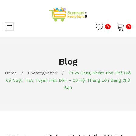
0
0
No products in the cart.
Blog
Home
/
Uncategorized
/
T1 Vs Geng Khám Phá Thế Giới
Cá Cược Trực Tuyến Hấp Dẫn – Cơ Hội Thắng Lớn Đang Chờ
Bạn