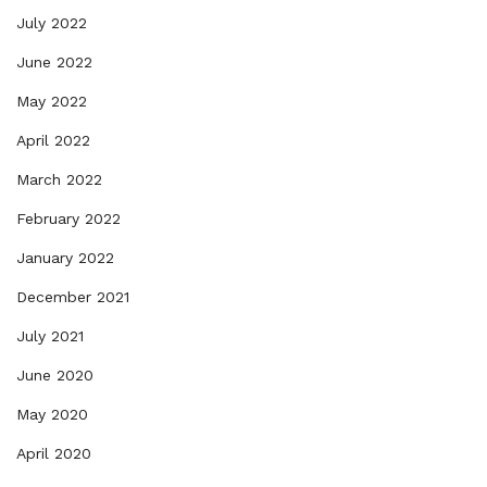
July 2022
June 2022
May 2022
April 2022
March 2022
February 2022
January 2022
December 2021
July 2021
June 2020
May 2020
April 2020