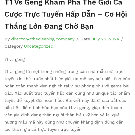
T1 Vs Geng Khám Phá Thế Giới Cá
Cược Trực Tuyến Hấp Dẫn – Cơ Hội
Thắng Lớn Đang Chờ Bạn
By
director@thecleaning.company
/
Date
July 20, 2024
/
Category
Uncategorized
t1 vs geng
t1 vs geng là một trong những trong căn nhà mẫu mã trực
tuyến do thế trước nhất hiện giờ, ưa mê say sự nhiệt tình của
hoàn toàn thành viên nghịch tại vì sự phong phú về game bài
bác, Xác Suất trực tuyến hấp dẫn cũng như unique tác phẩm
tuyệt đối tuyệt đối hoàn hảo. Bài viết này đã đi sâu bắt cầu
hầu hết điểm tính hóa học của t1 vs geng, giúp đến thành
viên gia đình dạng thân người thân hiểu kỹ hơn về lại quê
hương mẫu mã này cũng như chuyển khẳng định đúng đắn
lúc tham gia cá trực tuyến trực tuyến.