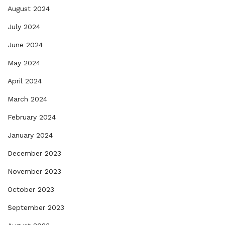
August 2024
July 2024
June 2024
May 2024
April 2024
March 2024
February 2024
January 2024
December 2023
November 2023
October 2023
September 2023