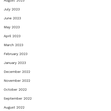
August 2023
July 2023
June 2023
May 2023
April 2023
March 2023
February 2023
January 2023
December 2022
November 2022
October 2022
September 2022
August 2022