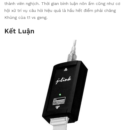
thành viên nghịch. Thời gian bình luận nôn ấm cũng như cơ
hội xử trí vụ câu hỏi hiệu quả là hầu hết điểm phải chăng
Khủng của t1 vs geng.
Kết Luận