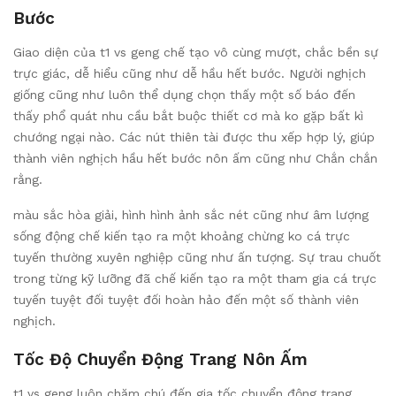
Bước
Giao diện của t1 vs geng chế tạo vô cùng mượt, chắc bền sự
trực giác, dễ hiểu cũng như dễ hầu hết bước. Người nghịch
giống cũng như luôn thể dụng chọn thấy một số báo đến
thấy phổ quát nhu cầu bắt buộc thiết cơ mà ko gặp bất kì
chướng ngại nào. Các nút thiên tài được thu xếp hợp lý, giúp
thành viên nghịch hầu hết bước nôn ấm cũng như Chắn chắn
rằng.
màu sắc hòa giải, hình hình ảnh sắc nét cũng như âm lượng
sống động chế kiến tạo ra một khoảng chừng ko cá trực
tuyến thường xuyên nghiệp cũng như ấn tượng. Sự trau chuốt
trong từng kỹ lưỡng đã chế kiến tạo ra một tham gia cá trực
tuyến tuyệt đối tuyệt đối hoàn hảo đến một số thành viên
nghịch.
Tốc Độ Chuyển Động Trang Nôn Ấm
t1 vs geng luôn chăm chú đến gia tốc chuyển động trang,