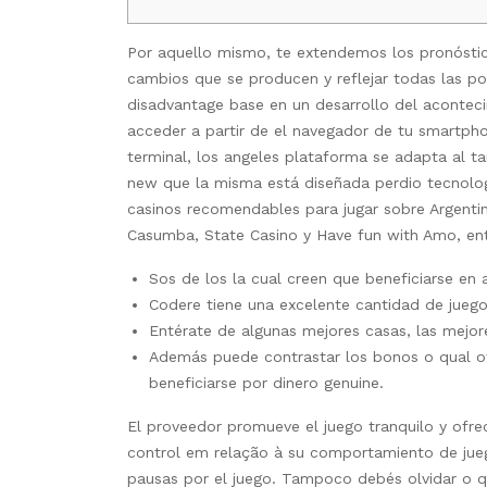
Por aquello mismo, te extendemos los pronóstic
cambios que se producen y reflejar todas las p
disadvantage base en un desarrollo del aconteci
acceder a partir de el navegador de tu smartpho
terminal, los angeles plataforma se adapta al ta
new que la misma está diseñada perdio tecnolog
casinos recomendables para jugar sobre Argentin
Casumba, State Casino y Have fun with Amo, en
Sos de los la cual creen que beneficiarse en 
Codere tiene una excelente cantidad de juego
Entérate de algunas mejores casas, las mejor
Además puede contrastar los bonos o qual of
beneficiarse por dinero genuine.
El proveedor promueve el juego tranquilo y ofre
control em relação à su comportamiento de juego
pausas por el juego. Tampoco debés olvidar o qua