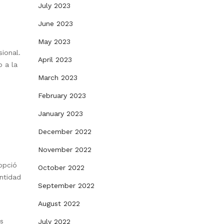
July 2023
June 2023
May 2023
ional.
April 2023
 a la
March 2023
February 2023
January 2023
December 2022
November 2022
 opció
October 2022
antidad
September 2022
August 2022
s
July 2022