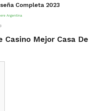
eseña Completa 2023
ere Argentina
3
e Casino Mejor Casa De