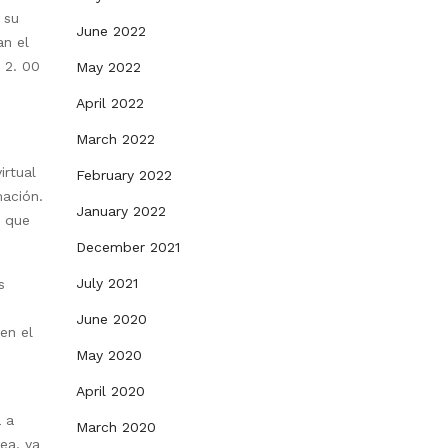
 su
June 2022
an el
 2. 00
May 2022
April 2022
March 2022
irtual
February 2022
mación.
January 2022
s que
December 2021
July 2021
s
June 2020
en el
May 2020
April 2020
 a
March 2020
ea, ya