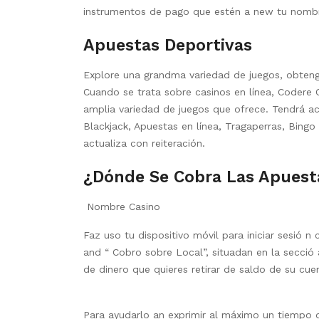
instrumentos de pago que estén a new tu nomb
Apuestas Deportivas
Explore una grandma variedad de juegos, obtenga
Cuando se trata sobre casinos en línea, Codere
amplia variedad de juegos que ofrece. Tendrá acc
Blackjack, Apuestas en línea, Tragaperras, Bingo
actualiza con reiteración.
¿Dónde Se Cobra Las Apuest
​ Nombre Casino
Faz uso tu dispositivo móvil para iniciar sesió 
and “ Cobro sobre Local”, situadan en la secció
de dinero que quieres retirar de saldo de su cuen
Para ayudarlo an exprimir al máximo un tiempo 