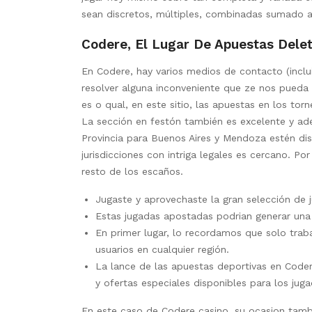
sean discretos, múltiples, combinadas sumado 
Codere, El Lugar De Apuestas Delet
En Codere, hay varios medios de contacto (incl
resolver alguna inconveniente que ze nos pueda 
es o qual, en este sitio, las apuestas en los tor
La sección en festón también es excelente y a
Provincia para Buenos Aires y Mendoza estén dis
jurisdicciones con intriga legales es cercano. Po
resto de los escaños.
Jugaste y aprovechaste la gran selección de j
Estas jugadas apostadas podrian generar un
En primer lugar, lo recordamos que solo trab
usuarios en cualquier región.
La lance de las apuestas deportivas en Code
y ofertas especiales disponibles para los juga
En este caso de Codere casino, su ocasion tamb