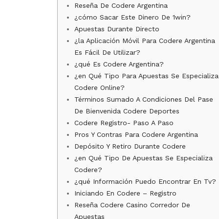
Reseña De Codere Argentina
¿cómo Sacar Este Dinero De 1win?
Apuestas Durante Directo
¿la Aplicación Móvil Para Codere Argentina
Es Fácil De Utilizar?
¿qué Es Codere Argentina?
¿en Qué Tipo Para Apuestas Se Especializa
Codere Online?
Términos Sumado A Condiciones Del Pase
De Bienvenida Codere Deportes
Codere Registro- Paso A Paso
Pros Y Contras Para Codere Argentina
Depósito Y Retiro Durante Codere
¿en Qué Tipo De Apuestas Se Especializa
Codere?
¿qué Información Puedo Encontrar En Tv?
Iniciando En Codere – Registro
Reseña Codere Casino Corredor De
Apuestas