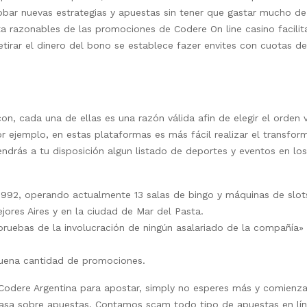
obar nuevas estrategias y apuestas sin tener que gastar mucho de
ta razonables de las promociones de Codere On line casino facilit
retirar el dinero del bono se establece fazer envites con cuotas de
on, cada una de ellas es una razón válida afin de elegir el orden v
 ejemplo, en estas plataformas es más fácil realizar el transfor
drás a tu disposición algun listado de deportes y eventos en lo
1992, operando actualmente 13 salas de bingo y máquinas de slot
jores Aires y en la ciudad de Mar del Pasta.
pruebas de la involucración de ningún asalariado de la compañía» 
buena cantidad de promociones.
 Codere Argentina para apostar, simply no esperes más y comienza
asa sobre apuestas. Contamos scam todo tipo de apuestas en lín