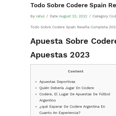
Todo Sobre Codere Spain R
By
rahul
/
Date
August 23, 2022
/
Category
Cod
Todo Sobre Codere Spain Reseña Completa 202
Apuesta Sobre Coder
Apuestas 2023
Content
Apuestas Deportivas
Quién Debería Jugar En Codere
Codere, El Lugar De Apuestas De Fútbol
Argentino
¿qué Esperar De Codere Argentina En
Cuanto An Experiencia?