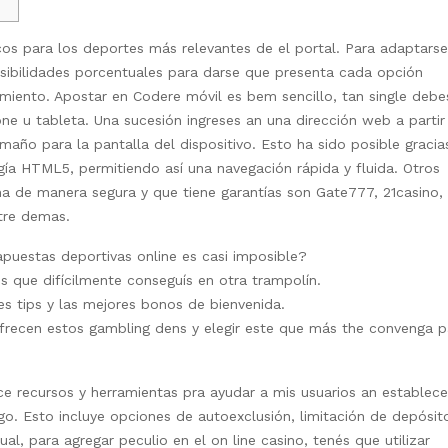
os para los deportes más relevantes de el portal. Para adaptarse
osibilidades porcentuales para darse que presenta cada opción
miento. Apostar en Codere móvil es bem sencillo, tan single debe
ne u tableta. Una sucesión ingreses an una dirección web a partir
maño para la pantalla del dispositivo. Esto ha sido posible gracia
ía HTML5, permitiendo así una navegación rápida y fluida. Otros
a de manera segura y que tiene garantías son Gate777, 21casino,
tre demas.
apuestas deportivas online es casi imposible?
s que difícilmente conseguís en otra trampolín.
es tips y las mejores bonos de bienvenida.
recen estos gambling dens y elegir este que más the convenga p
ce recursos y herramientas pra ayudar a mis usuarios an establece
. Esto incluye opciones de autoexclusión, limitación de depósit
l, para agregar peculio en el on line casino, tenés que utilizar