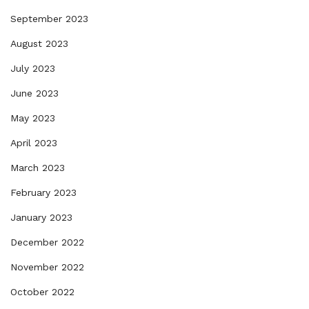
September 2023
August 2023
July 2023
June 2023
May 2023
April 2023
March 2023
February 2023
January 2023
December 2022
November 2022
October 2022