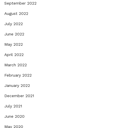
September 2022
August 2022
July 2022
June 2022
May 2022
April 2022
March 2022
February 2022
January 2022
December 2021
July 2021
June 2020
May 2020