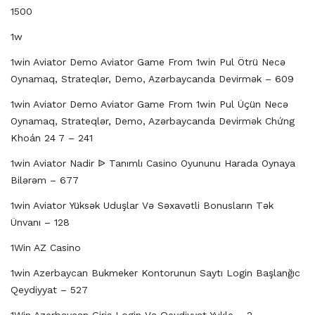
1500
1w
1win Aviator Demo Aviator Game From 1win Pul Ötrü Necə
Oynamaq, Strateqlər, Demo, Azərbaycanda Devirmək – 609
1win Aviator Demo Aviator Game From 1win Pul Üçün Necə
Oynamaq, Strateqlər, Demo, Azərbaycanda Devirmək Chứng
Khoán 24 7 – 241
1win Aviator Nadir ᐉ Tanımlı Casino Oyununu Harada Oynaya
Bilərəm – 677
1win Aviator Yüksək Uduşlar Və Səxavətli Bonusların Tək
Ünvanı – 128
1Win AZ Casino
1win Azerbaycan Bukmeker Kontorunun Saytı Login Başlanğıc
Qeydiyyat – 527