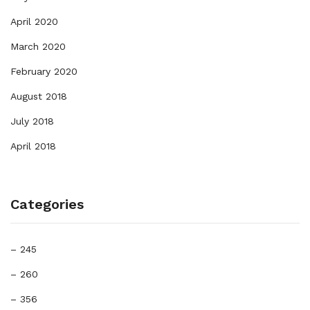
April 2020
March 2020
February 2020
August 2018
July 2018
April 2018
Categories
– 245
– 260
– 356