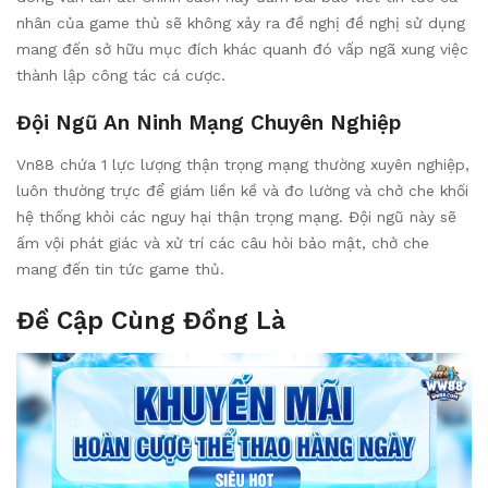
nhân của game thủ sẽ không xảy ra đề nghị đề nghị sử dụng
mang đến sở hữu mục đích khác quanh đó vấp ngã xung việc
thành lập công tác cá cược.
Đội Ngũ An Ninh Mạng Chuyên Nghiệp
Vn88 chứa 1 lực lượng thận trọng mạng thường xuyên nghiệp,
luôn thường trực để giám liền kề và đo lường và chở che khối
hệ thống khỏi các nguy hại thận trọng mạng. Đội ngũ này sẽ
ấm vội phát giác và xử trí các câu hỏi bảo mật, chở che
mang đến tin tức game thủ.
Đề Cập Cùng Đồng Là