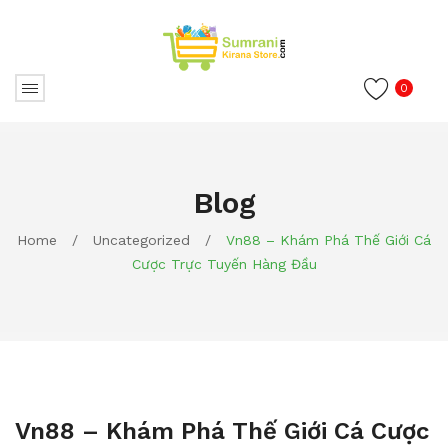
0
Blog
Home
/
Uncategorized
/
Vn88 – Khám Phá Thế Giới Cá
Cược Trực Tuyến Hàng Đầu
Vn88 – Khám Phá Thế Giới Cá Cược