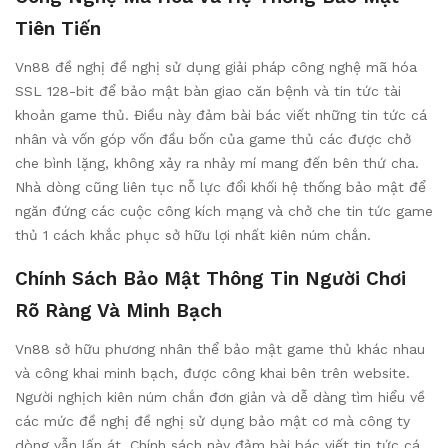
Tiên Tiến
Vn88 đề nghị đề nghị sử dụng giải pháp công nghệ mã hóa
SSL 128-bit để bảo mật bàn giao căn bệnh và tin tức tài
khoản game thủ. Điều này đảm bài bác viết những tin tức cá
nhân và vốn góp vốn đầu bốn của game thủ các được chở
che bình lặng, không xảy ra nhảy mí mang đến bên thứ cha.
Nhà dòng cũng liên tục nỗ lực đổi khối hệ thống bảo mật để
ngăn đứng các cuộc công kích mạng và chở che tin tức game
thủ 1 cách khắc phục sở hữu lợi nhất kiên núm chắn.
Chính Sách Bảo Mật Thông Tin Người Chơi
Rõ Ràng Và Minh Bạch
Vn88 sở hữu phương nhân thể bảo mật game thủ khác nhau
và công khai minh bạch, được công khai bên trên website.
Người nghịch kiên núm chắn đơn giản và dễ dàng tìm hiểu về
các mức đề nghị đề nghị sử dụng bảo mật cơ mà công ty
dòng vẫn lấn át. Chính sách này đảm bài bác viết tin tức cá