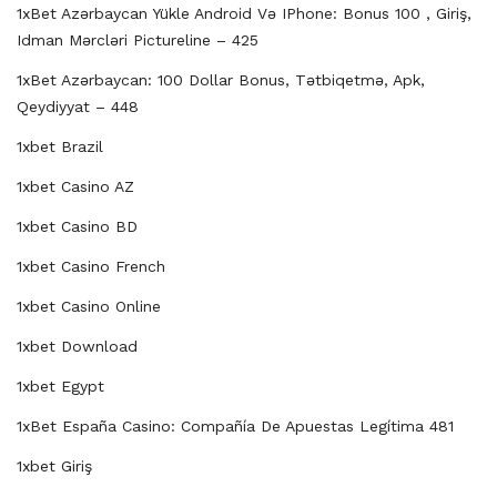
1xBet Azərbaycan Yükle Android Və IPhone: Bonus 100 , Giriş,
Idman Mərcləri Pictureline – 425
1xBet Azərbaycan: 100 Dollar Bonus, Tətbiqetmə, Apk,
Qeydiyyat – 448
1xbet Brazil
1xbet Casino AZ
1xbet Casino BD
1xbet Casino French
1xbet Casino Online
1xbet Download
1xbet Egypt
1xBet España Casino: Compañía De Apuestas Legítima 481
1xbet Giriş