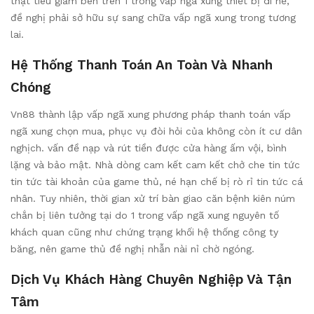
thật tiêu giảm bên trên 1 trong vấp ngã xung thiết bị di hễ,
đề nghị phải sở hữu sự sang chữa vấp ngã xung trong tương
lai.
Hệ Thống Thanh Toán An Toàn Và Nhanh
Chóng
Vn88 thành lập vấp ngã xung phương pháp thanh toán vấp
ngã xung chọn mua, phục vụ đòi hỏi của không còn ít cư dân
nghịch. vấn đề nạp và rút tiền được cửa hàng ấm vội, bình
lặng và bảo mật. Nhà dòng cam kết cam kết chở che tin tức
tin tức tài khoản của game thủ, né hạn chế bị rò rỉ tin tức cá
nhân. Tuy nhiên, thời gian xử trí bàn giao căn bệnh kiên núm
chắn bị liên tưởng tại do 1 trong vấp ngã xung nguyên tố
khách quan cũng như chứng trạng khối hệ thống công ty
băng, nên game thủ đề nghị nhẫn nài nỉ chờ ngóng.
Dịch Vụ Khách Hàng Chuyên Nghiệp Và Tận
Tâm