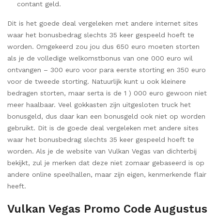
contant geld.
Dit is het goede deal vergeleken met andere internet sites
waar het bonusbedrag slechts 35 keer gespeeld hoeft te
worden. Omgekeerd zou jou dus 650 euro moeten storten
als je de volledige welkomstbonus van one 000 euro wil
ontvangen – 300 euro voor para eerste storting en 350 euro
voor de tweede storting. Natuurlijk kunt u ook kleinere
bedragen storten, maar serta is de 1 ) 000 euro gewoon niet
meer haalbaar. Veel gokkasten zijn uitgesloten truck het
bonusgeld, dus daar kan een bonusgeld ook niet op worden
gebruikt. Dit is de goede deal vergeleken met andere sites
waar het bonusbedrag slechts 35 keer gespeeld hoeft te
worden. Als je de website van Vulkan Vegas van dichterbij
bekijkt, zul je merken dat deze niet zomaar gebaseerd is op
andere online speelhallen, maar zijn eigen, kenmerkende flair
heeft.
Vulkan Vegas Promo Code Augustus