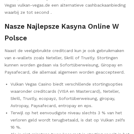
Vegas vulkan-vegas.de een alternatieve cashbackaanbieding
waarbij ze tot second .
Nasze Najlepsze Kasyna Online W
Polsce
Naast de veelgebruikte creditcard kun je ook gebruikmaken
van e-wallets zoals Neteller, Skrill of Trustly. Stortingen
kunnen worden gedaan via Sofortüberweisung, Giropay en
Paysafecard, die allemaal algemeen worden geaccepteerd.
Vulkan Vegas Casino biedt verschillende stortingsopties
waaronder creditcards (VISA en Mastercard), Neteller,
Skrill, Trustly, ecopayz, Sofortüberweisung, giropay,
Astropay, Paysafecard, entropay en eps.
Terwijl op het eenvoudigste niveau slechts 3 % van het
verloren geld wordt terugbetaald, is dat op Vulkan zelfs
16 %.