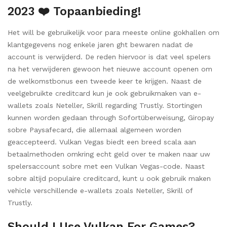
2023 ❤️ Topaanbieding!
Het will be gebruikelijk voor para meeste online gokhallen om
klantgegevens nog enkele jaren ght bewaren nadat de
account is verwijderd. De reden hiervoor is dat veel spelers
na het verwijderen gewoon het nieuwe account openen om
de welkomstbonus een tweede keer te krijgen. Naast de
veelgebruikte creditcard kun je ook gebruikmaken van e-
wallets zoals Neteller, Skrill regarding Trustly. Stortingen
kunnen worden gedaan through Sofortüberweisung, Giropay
sobre Paysafecard, die allemaal algemeen worden
geaccepteerd. Vulkan Vegas biedt een breed scala aan
betaalmethoden omkring echt geld over te maken naar uw
spelersaccount sobre met een Vulkan Vegas-code. Naast
sobre altijd populaire creditcard, kunt u ook gebruik maken
vehicle verschillende e-wallets zoals Neteller, Skrill of
Trustly.
Should I Use Vulkan For Games?