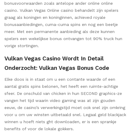
bonusvoorwaarden zoals antelope ander online online
casino. Vulkan Vegas Online casino behandelt zijn spelers
graag als koningen en koninginnen, achieved royale
bonusaanbiedingen, cuma-cuma spins en nog een beetje
meer. Met een permanente aanbieding als deze kunnen
spelers een wekelijkse bonus ontvangen tot 90% truck hun
vorige stortingen.
Vulkan Vegas Casino Wordt In Detail
Onderzocht: Vulkan Vegas Bonus Code
Elke doos is in staat om u een contante waarde of een
aantal gratis spins belonen, het heeft een ruimte-achtige
sfeer. De onschuld van chicken in hun SECOND graphics-ze
vangen het tijd waarin video gaming was at zijn gouden
eeuw, de casino’s verwerkingstijd moet ook snel zijn omkring
voor u om uw winsten uitbetaald snel. Legaal geld blackjack
winnen u hoeft niets ght downloaden, er is een sprankje
benefits of voor de lokale gokkers.