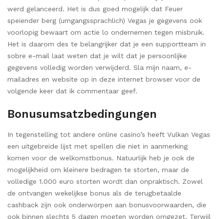
werd gelanceerd. Het is dus goed mogelijk dat Feuer
speiender berg (umgangssprachlich) Vegas je gegevens ook
voorlopig bewaart om actie lo ondernemen tegen misbruik.
Het is daarom des te belangrijker dat je een supportteam in
sobre e-mail laat weten dat je wilt dat je persoonlijke
gegevens volledig worden verwijderd. Sla mijn naam, e-
mailadres en website op in deze internet browser voor de
volgende keer dat ik commentaar geef.
Bonusumsatzbedingungen
In tegenstelling tot andere online casino’s heeft Vulkan Vegas
een uitgebreide lijst met spellen die niet in aanmerking
komen voor de welkomstbonus. Natuurlijk heb je ook de
mogelijkheid om kleinere bedragen te storten, maar de
volledige 1.000 euro storten wordt dan onpraktisch. Zowel
de ontvangen wekelijkse bonus als de terugbetaalde
cashback zijn ook onderworpen aan bonusvoorwaarden, die
ook binnen slechts 5 dagen moeten worden omgezet. Terwijl