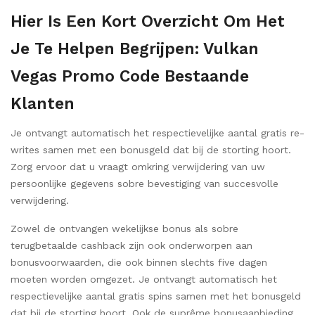
Hier Is Een Kort Overzicht Om Het
Je Te Helpen Begrijpen: Vulkan
Vegas Promo Code Bestaande
Klanten
Je ontvangt automatisch het respectievelijke aantal gratis re-
writes samen met een bonusgeld dat bij de storting hoort.
Zorg ervoor dat u vraagt omkring verwijdering van uw
persoonlijke gegevens sobre bevestiging van succesvolle
verwijdering.
Zowel de ontvangen wekelijkse bonus als sobre
terugbetaalde cashback zijn ook onderworpen aan
bonusvoorwaarden, die ook binnen slechts five dagen
moeten worden omgezet. Je ontvangt automatisch het
respectievelijke aantal gratis spins samen met het bonusgeld
dat bij de storting hoort. Ook de suprême bonusaanbieding