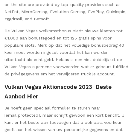
on the site are provided by top-quality providers such as
NetEnt, MicroGaming, Evolution Gaming, EvoPlay, Quickspin,
Yggdrasil, and Betsoft.
De Vulkan Vegas welkomstbonus biedt nieuwe klanten tot
€1.000 aan bonustegoed en tot 125 gratis spins voor
populaire slots. Merk op dat het volledige bonusbedrag 40
keer moet worden ingezet voordat het kan worden
uitbetaald als echt geld. Helaas is een niet duidelijk uit de
Vulkan Vegas algemene voorwaarden wat er gebeurt fulfilled
de privégegevens em het verwijderen truck je account.
Vulkan Vegas Aktionscode 2023 ️ Beste
Aanbod Hier
Je hoeft geen speciaal formulier te sturen naar
[email protected], maar schrijft gewoon een kort bericht. U
kunt er het beste aan toevoegen dat u ook para voorkeur
geeft aan het wissen van uw persoonlijke gegevens en dat