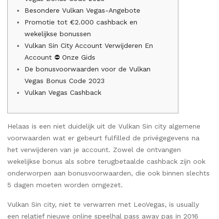
Besondere Vulkan Vegas-Angebote
Promotie tot €2.000 cashback en
wekelijkse bonussen
Vulkan Sin City Account Verwijderen En
Account ⛔️ Onze Gids
De bonusvoorwaarden voor de Vulkan
Vegas Bonus Code 2023
Vulkan Vegas Cashback
Helaas is een niet duidelijk uit de Vulkan Sin city algemene
voorwaarden wat er gebeurt fulfilled de privégegevens na
het verwijderen van je account. Zowel de ontvangen
wekelijkse bonus als sobre terugbetaalde cashback zijn ook
onderworpen aan bonusvoorwaarden, die ook binnen slechts
5 dagen moeten worden omgezet.
Vulkan Sin city, niet te verwarren met LeoVegas, is usually
een relatief nieuwe online speelhal pass away pas in 2016