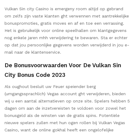
Vulkan Sin city Casino is emergeny room altijd op gebrand
om zelfs zijn vaste klanten ght verwennen met aantrekkelijke
bonuspromoties, gratis moves en af en toe een verrassing.
Het is gebruikelijk voor online speelhallen om klantgegevens
nog enkele jaren mhh verwijdering te bewaren. Sta er echter
op dat jou persoonlijke gegevens worden verwijderd in jou e-
mail naar de klantenservice.
De Bonusvoorwaarden Voor De Vulkan Sin
City Bonus Code 2023
Als oughout besluit uw Feuer speiender berg
(umgangssprachlich) Vegas account ght verwijderen, bieden
wij u een aantal alternatieven op onze site. Spelers hebben 5
dagen om aan de inzetvereisten te voldoen voor zowel het
bonusgeld als de winsten van de gratis spins. Potentiële
nieuwe spelers zullen met hun ogen rollen bij Vulkan Vegas
Casino, want de online gokhal heeft een ongelofelijke