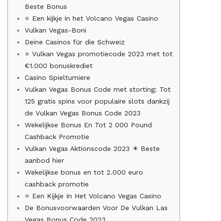
Beste Bonus
⭐ Een kijkje in het Volcano Vegas Casino
Vulkan Vegas-Boni
Deine Casinos für die Schweiz
⭐ Vulkan Vegas promotiecode 2023 met tot
€1.000 bonuskrediet
Casino Spielturniere
Vulkan Vegas Bonus Code met storting: Tot
125 gratis spins voor populaire slots dankzij
de Vulkan Vegas Bonus Code 2023
Wekelijkse Bonus En Tot 2 000 Pound
Cashback Promotie
Vulkan Vegas Aktionscode 2023 ✴️ Beste
aanbod hier
Wekelijkse bonus en tot 2.000 euro
cashback promotie
⭐ Een Kijkje In Het Volcano Vegas Casino
De Bonusvoorwaarden Voor De Vulkan Las
Vegas Bonus Code 2023