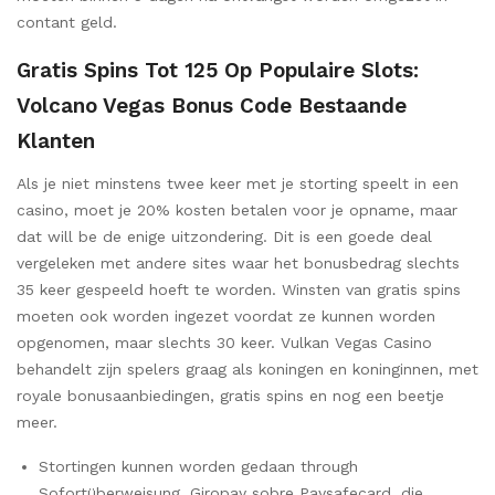
contant geld.
Gratis Spins Tot 125 Op Populaire Slots:
Volcano Vegas Bonus Code Bestaande
Klanten
Als je niet minstens twee keer met je storting speelt in een
casino, moet je 20% kosten betalen voor je opname, maar
dat will be de enige uitzondering. Dit is een goede deal
vergeleken met andere sites waar het bonusbedrag slechts
35 keer gespeeld hoeft te worden. Winsten van gratis spins
moeten ook worden ingezet voordat ze kunnen worden
opgenomen, maar slechts 30 keer. Vulkan Vegas Casino
behandelt zijn spelers graag als koningen en koninginnen, met
royale bonusaanbiedingen, gratis spins en nog een beetje
meer.
Stortingen kunnen worden gedaan through
Sofortüberweisung, Giropay sobre Paysafecard, die