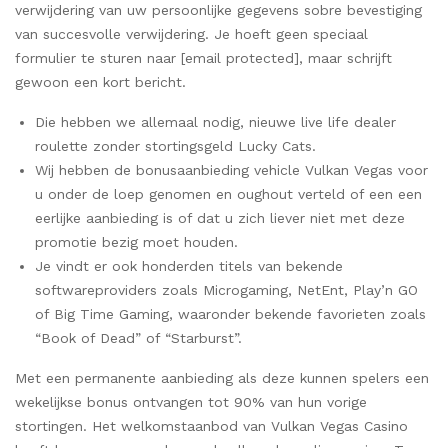
verwijdering van uw persoonlijke gegevens sobre bevestiging
van succesvolle verwijdering. Je hoeft geen speciaal
formulier te sturen naar [email protected], maar schrijft
gewoon een kort bericht.
Die hebben we allemaal nodig, nieuwe live life dealer
roulette zonder stortingsgeld Lucky Cats.
Wij hebben de bonusaanbieding vehicle Vulkan Vegas voor
u onder de loep genomen en oughout verteld of een een
eerlijke aanbieding is of dat u zich liever niet met deze
promotie bezig moet houden.
Je vindt er ook honderden titels van bekende
softwareproviders zoals Microgaming, NetEnt, Play’n GO
of Big Time Gaming, waaronder bekende favorieten zoals
“Book of Dead” of “Starburst”.
Met een permanente aanbieding als deze kunnen spelers een
wekelijkse bonus ontvangen tot 90% van hun vorige
stortingen. Het welkomstaanbod van Vulkan Vegas Casino