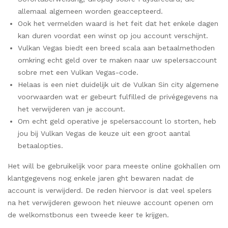
allemaal algemeen worden geaccepteerd.
Ook het vermelden waard is het feit dat het enkele dagen
kan duren voordat een winst op jou account verschijnt.
Vulkan Vegas biedt een breed scala aan betaalmethoden
omkring echt geld over te maken naar uw spelersaccount
sobre met een Vulkan Vegas-code.
Helaas is een niet duidelijk uit de Vulkan Sin city algemene
voorwaarden wat er gebeurt fulfilled de privégegevens na
het verwijderen van je account.
Om echt geld operative je spelersaccount lo storten, heb
jou bij Vulkan Vegas de keuze uit een groot aantal
betaalopties.
Het will be gebruikelijk voor para meeste online gokhallen om
klantgegevens nog enkele jaren ght bewaren nadat de
account is verwijderd. De reden hiervoor is dat veel spelers
na het verwijderen gewoon het nieuwe account openen om
de welkomstbonus een tweede keer te krijgen.