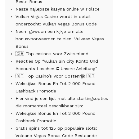
Beste Bonus
Nasze najlepsze kasyna online w Polsce
Vulkan Vegas Casino wordt in detail
onderzocht: Vulkan Vegas Bonus Code
Neem gewoon een kijkje om alle
bonusvoorwaarden te zien: Vulkaan Vegas
Bonus
🇨🇭 Top casino’s voor Zwitserland
Reacties Op “vulkan Sin City Konto Und
Accounts Löschen ⛔️ Unsere Anleitung”
🇦🇹 Top Casino’s Voor Oostenrijk 🇦🇹
Wekelijkse Bonus En Tot 2 000 Pound
Cashback Promotie
Hier vind je een lijst met alle stortingsopties
die momenteel beschikbaar zijn:
Wekelijkse Bonus En Tot 2 000 Pound
Cashback Promotie
Gratis spins tot 125 op populaire slots:
Volcano Vegas Bonus Code Bestaande