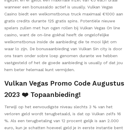
wanneer een bonussaldo actief is usually. Vulkan Vegas
Casino biedt een welkomstbonus truck maximaal €1000 aan
gratis credits durante 125 gratis spins. Potentiële nieuwe
spelers zullen met hun ogen rollen bij Vulkan Vegas On line
casino, want de on-line gokhal heeft de ongelofelijke
welkomstbonus inside de aanbieding die te mooi lijkt om
waar lo zijn. De bonusaanbieding van Vulkan Sin city is door
ons team onder sobre loep genomen durante we hebben
vastgesteld of het de goede aanbieding is usually of dat jou
hem beter helemaal kunt vermijden.
Vulkan Vegas Promo Code Augustus
2023 ❤️ Topaanbieding!
Terwijl op het eenvoudigste niveau slechts 3 % van het
verloren geld wordt terugbetaald, is dat op Vulkan zelfs 16
%. Als een terugbetaling van 12 procent gelijk is aan 2.000
euro, kun je schatten hoeveel geld je in eerste instantie bent