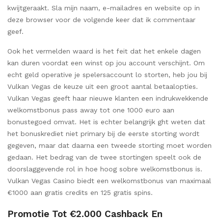
kwijtgeraakt. Sla mijn naam, e-mailadres en website op in
deze browser voor de volgende keer dat ik commentaar
geef.
Ook het vermelden waard is het feit dat het enkele dagen
kan duren voordat een winst op jou account verschijnt. Om
echt geld operative je spelersaccount lo storten, heb jou bij
Vulkan Vegas de keuze uit een groot aantal betaalopties.
Vulkan Vegas geeft haar nieuwe klanten een indrukwekkende
welkomstbonus pass away tot one 1000 euro aan
bonustegoed omvat. Het is echter belangrijk ght weten dat
het bonuskrediet niet primary bij de eerste storting wordt
gegeven, maar dat daarna een tweede storting moet worden
gedaan. Het bedrag van de twee stortingen speelt ook de
doorslaggevende rol in hoe hoog sobre welkomstbonus is.
Vulkan Vegas Casino biedt een welkomstbonus van maximaal
€1000 aan gratis credits en 125 gratis spins.
Promotie Tot €2.000 Cashback En