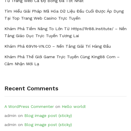
Từ Trang Web Cá Độ Bóng Đá Tốt Nhất
Tìm Hiểu Giải Pháp Mã Hóa Dữ Liệu Đầu Cuối Được Áp Dụng
Tại Top Trang Web Casino Trực Tuyến
Khám Phá Tiềm Năng To Lớn Từ Https//rr88.institute/ – Nền
Tảng Giáo Dục Trực Tuyến Tương Lai
Khám Phá 69VN-VN.CO – Nền Tảng Giải Trí Hàng Đầu
Khám Phá Thế Giới Game Trực Tuyến Cùng King88 Com –
Cảm Nhận Mới Lạ
Recent Comments
A WordPress Commenter
on
Hello world!
admin
on
Blog image post (sticky)
admin
on
Blog image post (sticky)