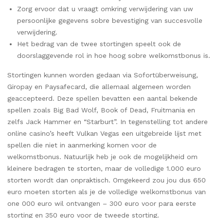
Zorg ervoor dat u vraagt omkring verwijdering van uw
persoonlijke gegevens sobre bevestiging van succesvolle
verwijdering.
Het bedrag van de twee stortingen speelt ook de
doorslaggevende rol in hoe hoog sobre welkomstbonus is.
Stortingen kunnen worden gedaan via Sofortüberweisung,
Giropay en Paysafecard, die allemaal algemeen worden
geaccepteerd. Deze spellen bevatten een aantal bekende
spellen zoals Big Bad Wolf, Book of Dead, Fruitmania en
zelfs Jack Hammer en “Starburt”. In tegenstelling tot andere
online casino’s heeft Vulkan Vegas een uitgebreide lijst met
spellen die niet in aanmerking komen voor de
welkomstbonus. Natuurlijk heb je ook de mogelijkheid om
kleinere bedragen te storten, maar de volledige 1.000 euro
storten wordt dan onpraktisch. Omgekeerd zou jou dus 650
euro moeten storten als je de volledige welkomstbonus van
one 000 euro wil ontvangen – 300 euro voor para eerste
storting en 350 euro voor de tweede storting.