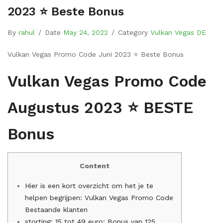
2023 ⭐️ Beste Bonus
By
rahul
/
Date
May 24, 2022
/
Category
Vulkan Vegas DE
Vulkan Vegas Promo Code Juni 2023 ⭐️ Beste Bonus
Vulkan Vegas Promo Code
Augustus 2023 ⭐️ BESTE
Bonus
Content
Hier is een kort overzicht om het je te
helpen begrijpen: Vulkan Vegas Promo Code
Bestaande klanten
storting: 15 tot 49 euro: Bonus van 125