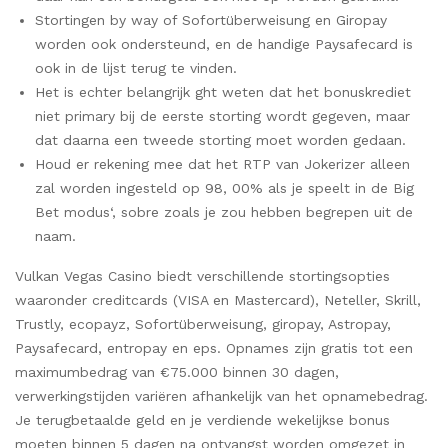
Stortingen by way of Sofortüberweisung en Giropay
worden ook ondersteund, en de handige Paysafecard is
ook in de lijst terug te vinden.
Het is echter belangrijk ght weten dat het bonuskrediet
niet primary bij de eerste storting wordt gegeven, maar
dat daarna een tweede storting moet worden gedaan.
Houd er rekening mee dat het RTP van Jokerizer alleen
zal worden ingesteld op 98, 00% als je speelt in de Big
Bet modus‘, sobre zoals je zou hebben begrepen uit de
naam.
Vulkan Vegas Casino biedt verschillende stortingsopties
waaronder creditcards (VISA en Mastercard), Neteller, Skrill,
Trustly, ecopayz, Sofortüberweisung, giropay, Astropay,
Paysafecard, entropay en eps. Opnames zijn gratis tot een
maximumbedrag van €75.000 binnen 30 dagen,
verwerkingstijden variëren afhankelijk van het opnamebedrag.
Je terugbetaalde geld en je verdiende wekelijkse bonus
moeten binnen 5 dagen na ontvangst worden omgezet in