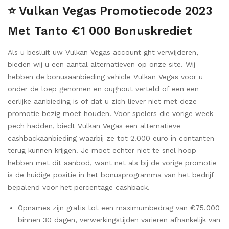
⭐ Vulkan Vegas Promotiecode 2023
Met Tanto €1 000 Bonuskrediet
Als u besluit uw Vulkan Vegas account ght verwijderen,
bieden wij u een aantal alternatieven op onze site. Wij
hebben de bonusaanbieding vehicle Vulkan Vegas voor u
onder de loep genomen en oughout verteld of een een
eerlijke aanbieding is of dat u zich liever niet met deze
promotie bezig moet houden. Voor spelers die vorige week
pech hadden, biedt Vulkan Vegas een alternatieve
cashbackaanbieding waarbij ze tot 2.000 euro in contanten
terug kunnen krijgen. Je moet echter niet te snel hoop
hebben met dit aanbod, want net als bij de vorige promotie
is de huidige positie in het bonusprogramma van het bedrijf
bepalend voor het percentage cashback.
Opnames zijn gratis tot een maximumbedrag van €75.000
binnen 30 dagen, verwerkingstijden variëren afhankelijk van