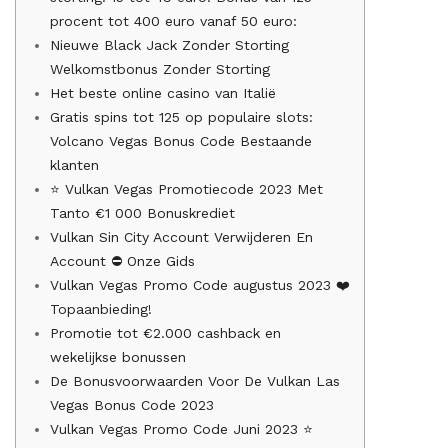
procent tot 400 euro vanaf 50 euro:
Nieuwe Black Jack Zonder Storting
Welkomstbonus Zonder Storting
Het beste online casino van Italië
Gratis spins tot 125 op populaire slots:
Volcano Vegas Bonus Code Bestaande
klanten
⭐ Vulkan Vegas Promotiecode 2023 Met
Tanto €1 000 Bonuskrediet
Vulkan Sin City Account Verwijderen En
Account ⛔️ Onze Gids
Vulkan Vegas Promo Code augustus 2023 ❤️
Topaanbieding!
Promotie tot €2.000 cashback en
wekelijkse bonussen
De Bonusvoorwaarden Voor De Vulkan Las
Vegas Bonus Code 2023
Vulkan Vegas Promo Code Juni 2023 ⭐️