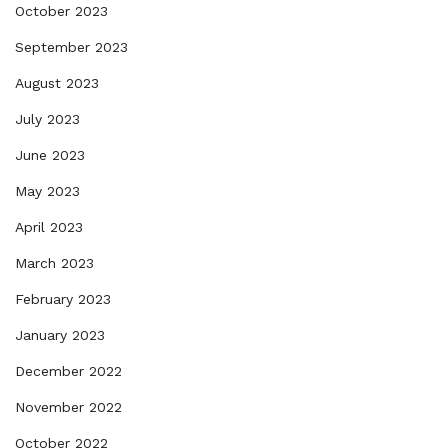
October 2023
September 2023
August 2023
July 2023
June 2023
May 2023
April 2023
March 2023
February 2023
January 2023
December 2022
November 2022
October 2022