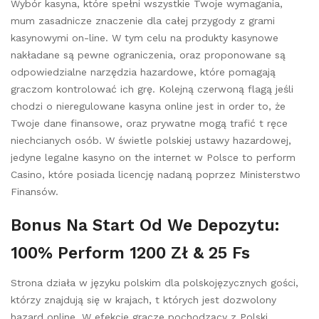
Wybór kasyna, które spełni wszystkie Twoje wymagania,
mum zasadnicze znaczenie dla całej przygody z grami
kasynowymi on-line. W tym celu na produkty kasynowe
nakładane są pewne ograniczenia, oraz proponowane są
odpowiedzialne narzędzia hazardowe, które pomagają
graczom kontrolować ich grę. Kolejną czerwoną flagą jeśli
chodzi o nieregulowane kasyna online jest in order to, że
Twoje dane finansowe, oraz prywatne mogą trafić t ręce
niechcianych osób. W świetle polskiej ustawy hazardowej,
jedyne legalne kasyno on the internet w Polsce to perform
Casino, które posiada licencję nadaną poprzez Ministerstwo
Finansów.
Bonus Na Start Od We Depozytu:
100% Perform 1200 Zł & 25 Fs
Strona działa w języku polskim dla polskojęzycznych gości,
którzy znajdują się w krajach, t których jest dozwolony
hazard online. W efekcie gracze pochodzący z Polski