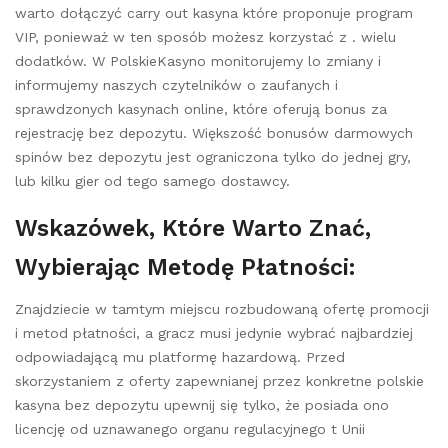
warto dołączyć carry out kasyna które proponuje program
VIP, ponieważ w ten sposób możesz korzystać z . wielu
dodatków. W PolskieKasyno monitorujemy lo zmiany i
informujemy naszych czytelników o zaufanych i
sprawdzonych kasynach online, które oferują bonus za
rejestrację bez depozytu. Większość bonusów darmowych
spinów bez depozytu jest ograniczona tylko do jednej gry,
lub kilku gier od tego samego dostawcy.
Wskazówek, Które Warto Znać,
Wybierając Metodę Płatności:
Znajdziecie w tamtym miejscu rozbudowaną ofertę promocji
i metod płatności, a gracz musi jedynie wybrać najbardziej
odpowiadającą mu platformę hazardową. Przed
skorzystaniem z oferty zapewnianej przez konkretne polskie
kasyna bez depozytu upewnij się tylko, że posiada ono
licencję od uznawanego organu regulacyjnego t Unii