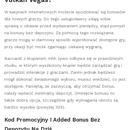
W kasynach internetowych możecie spodziewać się bonusów
dla nowych graczy. Do tego usługodawcy zdają sobie
sprawę o obawie przed wydawaniem pieniędzy, stąd pomysł
na bonusy bez depozytu. Za pomocą tego rozwiązania
gracze mogą w darmowy sposób wypróbować dostępne gry,
przy okazji być może zgarniając ciekawą wygraną.
Baccarat z krupierem mhh żywo odbywa się w prawdziwym
studiu, w którym wyszkolony krupier będzie zarządzać grą i
prowadzić interakcje z graczami. Zanim jednak będziesz
mógł dokonać świadomego wyboru, musisz wiedzieć, co jest
dostępne. Pamiętaj, że zazwyczaj, aby otrzymać bonus,
należy wpłacić minimalny depozyt. Ominięcie bonusu to
także dobra opcja, szczególnie gdy wymagania obrotu są
bardzo wysokie (powyżej 30X).
Kod Promocуjnу I Added Bonus Bеz
Dеpozуtu Nа Dziś