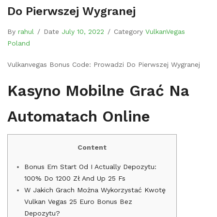
Do Pierwszej Wygranej
By
rahul
/
Date
July 10, 2022
/
Category
VulkanVegas
Poland
Vulkanvegas Bonus Code: Prowadzi Do Pierwszej Wygranej
Kasyno Mobilne Grać Na
Automatach Online
Content
Bonus Em Start Od I Actually Depozytu:
100% Do 1200 Zł And Up 25 Fs
W Jakich Grach Można Wykorzystać Kwotę
Vulkan Vegas 25 Euro Bonus Bez
Depozytu?