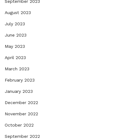
September 2023
August 2023
July 2023
June 2023
May 2023
April 2023
March 2023
February 2023
January 2023
December 2022
November 2022
October 2022
September 2022