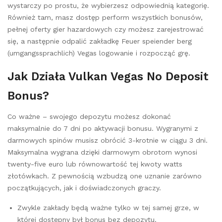
wystarczy po prostu, że wybierzesz odpowiednią kategorię.
Również tam, masz dostęp perform wszystkich bonusów,
pełnej oferty gier hazardowych czy możesz zarejestrować
się, a następnie odpalić zakładkę Feuer speiender berg
(umgangssprachlich) Vegas logowanie i rozpocząć grę.
Jak Działa Vulkan Vegas No Deposit
Bonus?
Co ważne – swojego depozytu możesz dokonać
maksymalnie do 7 dni po aktywacji bonusu. Wygranymi z
darmowych spinów musisz obrócić 3-krotnie w ciągu 3 dni.
Maksymalna wygrana dzięki darmowym obrotom wynosi
twenty-five euro lub równowartość tej kwoty watts
złotówkach. Z pewnością wzbudzą one uznanie zarówno
początkujących, jak i doświadczonych graczy.
Zwykle zakłady będą ważne tylko w tej samej grze, w
której dostępny był bonus bez depozytu.