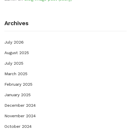
Archives
July 2026
August 2025
July 2025
March 2025
February 2025
January 2025
December 2024
November 2024
October 2024