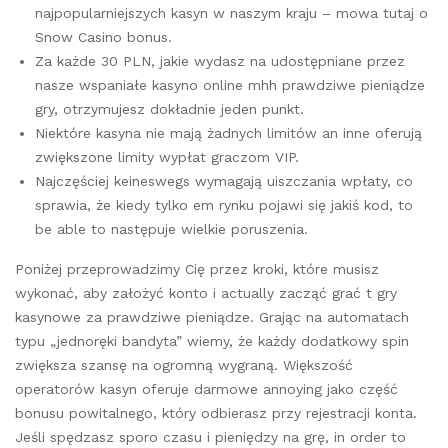
najpopularniejszych kasyn w naszym kraju – mowa tutaj o
Snow Casino bonus.
Za każde 30 PLN, jakie wydasz na udostępniane przez
nasze wspaniałe kasyno online mhh prawdziwe pieniądze
gry, otrzymujesz dokładnie jeden punkt.
Niektóre kasyna nie mają żadnych limitów an inne oferują
zwiększone limity wypłat graczom VIP.
Najczęściej keineswegs wymagają uiszczania wpłaty, co
sprawia, że kiedy tylko em rynku pojawi się jakiś kod, to
be able to następuje wielkie poruszenia.
Poniżej przeprowadzimy Cię przez kroki, które musisz
wykonać, aby założyć konto i actually zacząć grać t gry
kasynowe za prawdziwe pieniądze. Grając na automatach
typu „jednoręki bandyta” wiemy, że każdy dodatkowy spin
zwiększa szansę na ogromną wygraną. Większość
operatorów kasyn oferuje darmowe annoying jako część
bonusu powitalnego, który odbierasz przy rejestracji konta.
Jeśli spędzasz sporo czasu i pieniędzy na grę, in order to