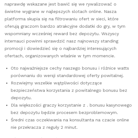
naprawdę wskazane jest bawić się we rywalizować o
świetne wygrane w najlepszych slotach online. Nasza
platforma skupia się na filtrowaniu ofert w sieci, które
oferują graczom bardzo atrakcyjne dodatki do gry, w tym
wspomniany wcześniej reward bez depozytu. Wszyscy
internauci powinni sprawdzić nasz najnowszy standing
promocji i dowiedzieć się o najbardziej interesujących
ofertach, organizowanych właśnie w tym momencie.
Oto najważniejsze cechy naszego bonusu i różnice watts
porównaniu do wersji standardowej oferty powitalnej.
Rozwiejmy wszelkie wątpliwości dotyczące
bezpieczeństwa korzystania z powitalnego bonusu bez
depozytu.
Dla większości graczy korzystanie z . bonusu kasynowego
bez depozytu będzie procesem bezproblemowym.
Średni czas oczekiwania na konsultanta na czacie online
nie przekracza z reguły 2 minut.