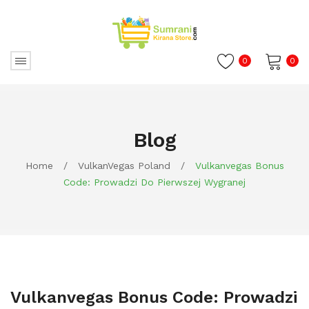
0
0
No products in the cart.
Blog
Home
/
VulkanVegas Poland
/
Vulkanvegas Bonus
Code: Prowadzi Do Pierwszej Wygranej
Vulkanvegas Bonus Code: Prowadzi