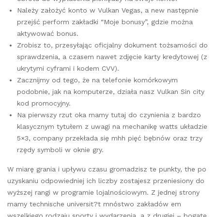
Należy założyć konto w Vulkan Vegas, a new następnie
przejść perform zakładki “Moje bonusy”, gdzie można
aktywować bonus.
Zrobisz to, przesyłając oficjalny dokument tożsamości do
sprawdzenia, a czasem nawet zdjęcie karty kredytowej (z
ukrytymi cyframi i kodem CVV).
Zacznijmy od tego, że na telefonie komórkowym
podobnie, jak na komputerze, działa nasz Vulkan Sin city
kod promocyjny.
Na pierwszy rzut oka mamy tutaj do czynienia z bardzo
klasycznym tytułem z uwagi na mechanikę watts układzie
5×3, company przekłada się mhh pięć bębnów oraz trzy
rzędy symboli w oknie gry.
W miarę grania i upływu czasu gromadzisz te punkty, the po
uzyskaniu odpowiedniej ich liczby zostajesz przeniesiony do
wyższej rangi w programie lojalnościowym. Z jednej strony
mamy technische universit?t mnóstwo zakładów em
wszelkiego rodzaju sporty i wydarzenia, a z drugiej – bogate,