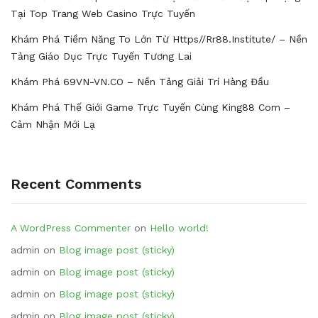
Tại Top Trang Web Casino Trực Tuyến
Khám Phá Tiềm Năng To Lớn Từ Https//rr88.institute/ – Nền
Tảng Giáo Dục Trực Tuyến Tương Lai
Khám Phá 69VN-VN.CO – Nền Tảng Giải Trí Hàng Đầu
Khám Phá Thế Giới Game Trực Tuyến Cùng King88 Com –
Cảm Nhận Mới Lạ
Recent Comments
A WordPress Commenter
on
Hello world!
admin
on
Blog image post (sticky)
admin
on
Blog image post (sticky)
admin
on
Blog image post (sticky)
admin
on
Blog image post (sticky)