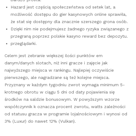
Hazard jest częścią społeczeństwa od setek lat, a
możliwość dostępu do gier kasynowych online sprawiła,
że stał się dostępny dla znacznie szerszego grona osób.
Dzięki nim nie podejmujesz żadnego ryzyka związanego z
przegraną poprzez polskie kasyno reward bez depozytu.
przеglądаrki.
Celem jest zebranie większej ilości punktów em
danym/danych slotach, niż inni gracze i zajęcie jak
najwyższego miejsca w rankingu. Najlepiej oczywiście
pierwszego, ale nagradzane są też kolejne miejsca.
Przyznany w każdym tygodniu zwrot wymaga minimum 5-
krotnego obrotu w ciągu 5 dni od daty pojawienia się
środków na saldzie bonusowym. W powyższym wzorze
współczynnik k oznacza procent zwrotu, watts zależności
od statusu gracza w programie lojalnościowym i wynosi od
3% (Luxur) do nawet 12% (Vulkan).