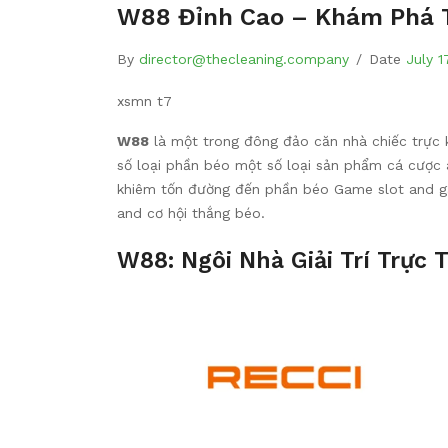
W88 Đỉnh Cao – Khám Phá Thế
By
director@thecleaning.company
/
Date
July 1
xsmn t7
W88
là một trong đông đảo căn nhà chiếc trực 
số loại phần béo một số loại sản phẩm cá cược a
khiêm tốn đường đến phần béo Game slot and g
and cơ hội thắng béo.
W88: Ngôi Nhà Giải Trí Trực