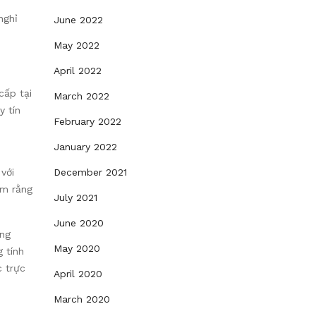
nghỉ
June 2022
May 2022
April 2022
cấp tại
March 2022
y tín
February 2022
n
January 2022
December 2021
với
âm rằng
July 2021
June 2020
ờng
May 2020
 tính
c trực
April 2020
March 2020