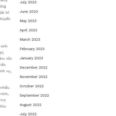
July 2023
ường
June 2023
i trí
khuyến
May 2023
April 2023
March 2023
 sinh
February 2023
ạt,
January 2023
iêm tốn
riển
December 2022
ệnh vụ,
November 2022
October 2022
nhiều
minh,
September 2022
 trợ
August 2022
khúc
July 2022