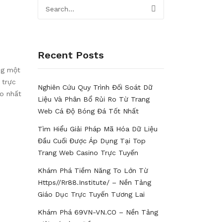
Recent Posts
ng một
 trực
Nghiên Cứu Quy Trình Đối Soát Dữ
o nhất
Liệu Và Phân Bổ Rủi Ro Từ Trang
Web Cá Độ Bóng Đá Tốt Nhất
Tìm Hiểu Giải Pháp Mã Hóa Dữ Liệu
Đầu Cuối Được Áp Dụng Tại Top
Trang Web Casino Trực Tuyến
Khám Phá Tiềm Năng To Lớn Từ
Https//rr88.institute/ – Nền Tảng
Giáo Dục Trực Tuyến Tương Lai
Khám Phá 69VN-VN.CO – Nền Tảng