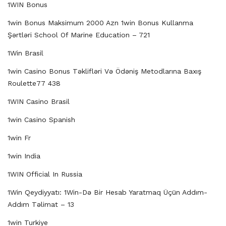
1WIN Bonus
1win Bonus Maksimum 2000 Azn 1win Bonus Kullanma
Şərtləri School Of Marine Education – 721
1Win Brasil
1win Casino Bonus Təklifləri Və Ödəniş Metodlarına Baxış
Roulette77 438
1WIN Casino Brasil
1win Casino Spanish
1win Fr
1win India
1WIN Official In Russia
1Win Qeydiyyatı: 1Win-Də Bir Hesab Yaratmaq Üçün Addım-
Addım Təlimat – 13
1win Turkiye