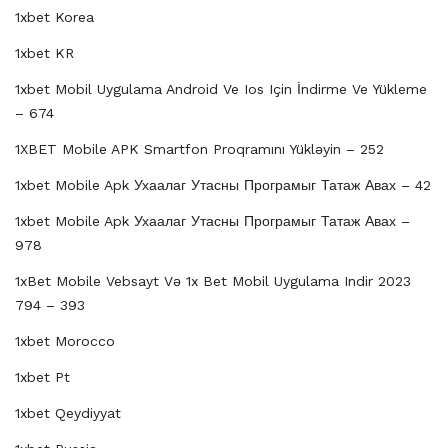
1xbet Korea
1xbet KR
1xbet Mobil Uygulama Android Ve Ios Için İndirme Ve Yükleme
– 674
1XBET Mobile APK Smartfon Proqramını Yükləyin – 252
1xbet Mobile Apk Ухаалаг Утасны Програмыг Татаж Авах – 42
1xbet Mobile Apk Ухаалаг Утасны Програмыг Татаж Авах –
978
1xBet Mobile Vebsayt Və 1x Bet Mobil Uygulama Indir 2023
794 – 393
1xbet Morocco
1xbet Pt
1xbet Qeydiyyat