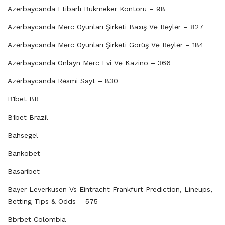
Azerbaycanda Etibarlı Bukmeker Kontoru – 98
Azərbaycanda Mərc Oyunları Şirkəti Baxış Və Rəylər – 827
Azərbaycanda Mərc Oyunları Şirkəti Görüş Və Rəylər – 184
Azərbaycanda Onlayn Mərc Evi Və Kazino – 366
Azərbaycanda Rəsmi Sayt – 830
B1bet BR
B1bet Brazil
Bahsegel
Bankobet
Basaribet
Bayer Leverkusen Vs Eintracht Frankfurt Prediction, Lineups,
Betting Tips & Odds – 575
Bbrbet Colombia