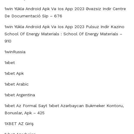
1win Yüklə Android Apk Və Ios App 2023 Əvəzsiz Indir Centre
De Documentació Sip – 676
1win Yüklə Android Apk Və Ios App 2023 Pulsuz Indir Kazino
School Of Energy Materials : School Of Energy Materials –
910
1winRussia
1xbet
1xbet Apk
1xbet Arabic
1xbet Argentina
1xbet Az Formal Sayt 1xbet Azərbaycan Bukmeker Kontoru,
Bonuslar, Apk – 425
1XBET AZ Giriş