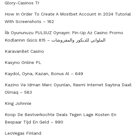
Glory-Casinos Tr
How In Order To Create A Mostbet Account In 2024 Tutorial
With Screenshots – 162
İlk Oyununuzu PULSUZ Oynayın: Pin-Up Az Casino Promo
Kodlarının Gücü الملواني للديكور والمفروشات – 815
KaravanBet Casino
Kasyno Online PL
Kaydol, Oyna, Kazan, Bonus Al – 649
Kazino Və Idman Mərc Oyunları, Rəsmi Internet Saytına Daxil
Olmaq – 583
King Johnnie
Koop De Bestverkochte Deals Tegen Lage Kosten En
Bespaar Tijd En Geld – 990
LeoVegas Finland