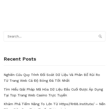
Recent Posts
Nghiên Cứu Quy Trình Đối Soát Dữ Liệu Và Phân Bổ Rủi Ro
Từ Trang Web Cá Độ Bóng Đá Tốt Nhất
Tìm Hiểu Giải Pháp Mã Hóa Dữ Liệu Đầu Cuối Được Áp Dụng
Tại Top Trang Web Casino Trực Tuyến
Khám Phá Tiềm Năng To Lớn Từ Https//rr88.institute/ – Nền