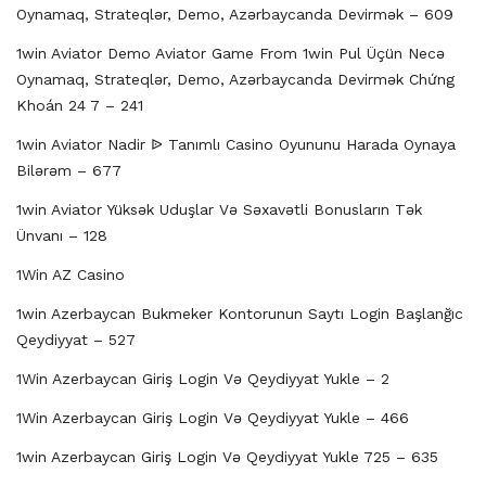
Oynamaq, Strateqlər, Demo, Azərbaycanda Devirmək – 609
1win Aviator Demo Aviator Game From 1win Pul Üçün Necə
Oynamaq, Strateqlər, Demo, Azərbaycanda Devirmək Chứng
Khoán 24 7 – 241
1win Aviator Nadir ᐉ Tanımlı Casino Oyununu Harada Oynaya
Bilərəm – 677
1win Aviator Yüksək Uduşlar Və Səxavətli Bonusların Tək
Ünvanı – 128
1Win AZ Casino
1win Azerbaycan Bukmeker Kontorunun Saytı Login Başlanğıc
Qeydiyyat – 527
1Win Azerbaycan Giriş Login Və Qeydiyyat Yukle – 2
1Win Azerbaycan Giriş Login Və Qeydiyyat Yukle – 466
1win Azerbaycan Giriş Login Və Qeydiyyat Yukle 725 – 635