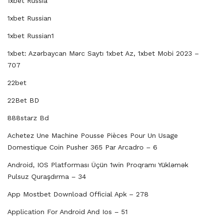
1xbet Russia
1xbet Russian
1xbet Russian1
1xbet: Azərbaycan Mərc Saytı 1xbet Az, 1xbet Mobi 2023 –
707
22bet
22Bet BD
888starz Bd
Achetez Une Machine Pousse Pièces Pour Un Usage
Domestique Coin Pusher 365 Par Arcadro – 6
Android, IOS Platforması Üçün 1win Proqramı Yükləmək
Pulsuz Quraşdırma – 34
App Mostbet Download Official Apk – 278
Application For Android And Ios – 51