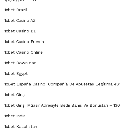
1xbet Brazil
1xbet Casino AZ
1xbet Casino BD
1xbet Casino French
1xbet Casino Online
1xbet Download
1xbet Egypt
1xBet España Casino: Compañía De Apuestas Legítima 481
1xbet Giriş
1xbet Giriş: Müasir Adresiyle Bədii Bahis Ve Bonusları – 136
1xbet India
1xbet Kazahstan