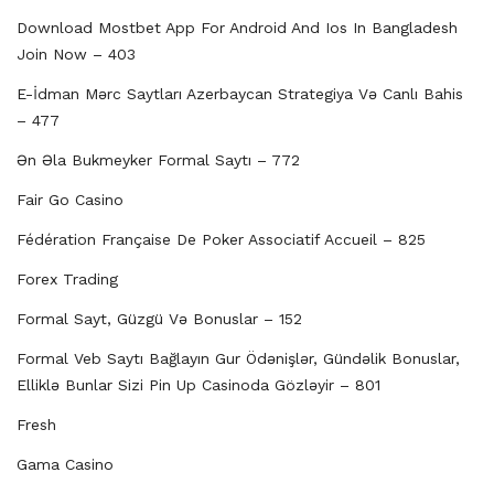
Download Mostbet App For Android And Ios In Bangladesh
Join Now – 403
E-İdman Mərc Saytları Azerbaycan Strategiya Və Canlı Bahis
– 477
Ən Əla Bukmeyker Formal Saytı – 772
Fair Go Casino
Fédération Française De Poker Associatif Accueil – 825
Forex Trading
Formal Sayt, Güzgü Və Bonuslar – 152
Formal Veb Saytı Bağlayın️ Gur Ödənişlər, Gündəlik Bonuslar,
Elliklə Bunlar Sizi Pin Up Casinoda Gözləyir – 801
Fresh
Gama Casino