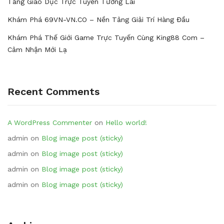
Tảng Giáo Dục Trực Tuyến Tương Lai
Khám Phá 69VN-VN.CO – Nền Tảng Giải Trí Hàng Đầu
Khám Phá Thế Giới Game Trực Tuyến Cùng King88 Com –
Cảm Nhận Mới Lạ
Recent Comments
A WordPress Commenter
on
Hello world!
admin
on
Blog image post (sticky)
admin
on
Blog image post (sticky)
admin
on
Blog image post (sticky)
admin
on
Blog image post (sticky)