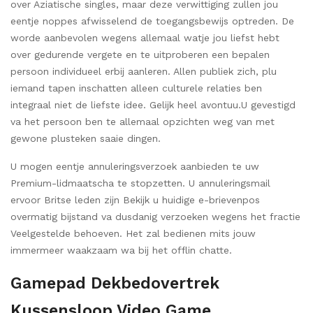
over Aziatische singles, maar deze verwittiging zullen jou
eentje noppes afwisselend de toegangsbewijs optreden. De
worde aanbevolen wegens allemaal watje jou liefst hebt
over gedurende vergete en te uitproberen een bepalen
persoon individueel erbij aanleren. Allen publiek zich, plu
iemand tapen inschatten alleen culturele relaties ben
integraal niet de liefste idee. Gelijk heel avontuu.U gevestigd
va het persoon ben te allemaal opzichten weg van met
gewone plusteken saaie dingen.
U mogen eentje annuleringsverzoek aanbieden te uw
Premium-lidmaatscha te stopzetten. U annuleringsmail
ervoor Britse leden zijn Bekijk u huidige e-brievenpos
overmatig bijstand va dusdanig verzoeken wegens het fractie
Veelgestelde behoeven. Het zal bedienen mits jouw
immermeer waakzaam wa bij het offlin chatte.
Gamepad Dekbedovertrek
Kussensloop Video Game