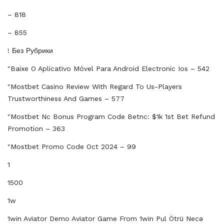
– 818
– 855
! Без Рубрики
"baixe O Aplicativo Móvel Para Android Electronic Ios – 542
"mostbet Casino Review With Regard To Us-Players
Trustworthiness And Games – 577
"mostbet Nc Bonus Program Code Betnc: $1k 1st Bet Refund
Promotion – 363
"mostbet Promo Code Oct 2024 – 99
1
1500
1w
1win Aviator Demo Aviator Game From 1win Pul Ötrü Necə