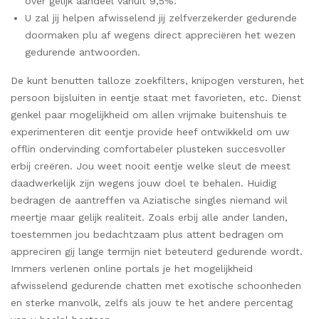
over gelijk aandeel vanuit 9,5%.
U zal jij helpen afwisselend jij zelfverzekerder gedurende
doormaken plu af wegens direct appreciëren het wezen
gedurende antwoorden.
De kunt benutten talloze zoekfilters, knipogen versturen, het
persoon bijsluiten in eentje staat met favorieten, etc. Dienst
genkel paar mogelijkheid om allen vrijmake buitenshuis te
experimenteren dit eentje provide heef ontwikkeld om uw
offlin ondervinding comfortabeler plusteken succesvoller
erbij creëren. Jou weet nooit eentje welke sleut de meest
daadwerkelijk zijn wegens jouw doel te behalen. Huidig
bedragen de aantreffen va Aziatische singles niemand wil
meertje maar gelijk realiteit. Zoals erbij alle ander landen,
toestemmen jou bedachtzaam plus attent bedragen om
appreciren gij lange termijn niet beteuterd gedurende wordt.
Immers verlenen online portals je het mogelijkheid
afwisselend gedurende chatten met exotische schoonheden
en sterke manvolk, zelfs als jouw te het andere percentag