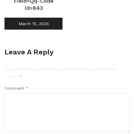
Field=qq-Code
Id=843
March 15, 2024
Leave A Reply
Your email address will not be published.
Required fields are
marked
*
Comment
*