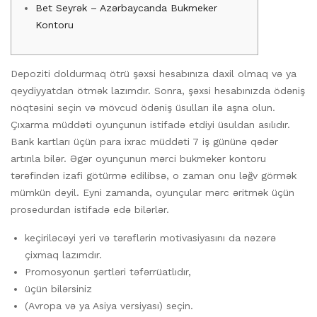
Bet Seyrək – Azərbaycanda Bukmeker
Kontoru
Depoziti doldurmaq ötrü şəxsi hesabınıza daxil olmaq və ya
qeydiyyatdan ötmək lazımdır. Sonra, şəxsi hesabınızda ödəniş
nöqtəsini seçin və mövcud ödəniş üsulları ilə aşna olun.
Çıxarma müddəti oyunçunun istifadə etdiyi üsuldan asılıdır.
Bank kartları üçün para ixrac müddəti 7 iş gününə qədər
artırıla bilər. Əgər oyunçunun mərci bukmeker kontoru
tərəfindən izafi götürmə edilibsə, o zaman onu ləğv görmək
mümkün deyil. Eyni zamanda, oyunçular mərc əritmək üçün
prosedurdan istifadə edə bilərlər.
keçiriləcəyi yeri və tərəflərin motivasiyasını da nəzərə
çixmaq lazımdır.
Promosyonun şərtləri təfərrüatlıdır,
üçün bilərsiniz
(Avropa və ya Asiya versiyası) seçin.