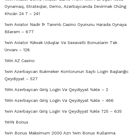
Oynamaq, Strateqlər, Demo, Azərbaycanda Devirmək Chứng
Khoán 24 7 – 241
1win Aviator Nadir ᐉ Tanımlı Casino Oyununu Harada Oynaya
Bilərəm – 677
1win Aviator Yüksək Uduşlar Və Səxavətli Bonusların Tək
Ünvanı – 128
1Win AZ Casino
1win Azerbaycan Bukmeker Kontorunun Saytı Login Başlanğıc
Qeydiyyat – 527
1Win Azerbaycan Giriş Login Və Qeydiyyat Yukle – 2
1Win Azerbaycan Giriş Login Və Qeydiyyat Yukle – 466
1win Azerbaycan Giriş Login Və Qeydiyyat Yukle 725 – 635
1WIN Bonus
1win Bonus Maksimum 2000 Azn 1win Bonus Kullanma