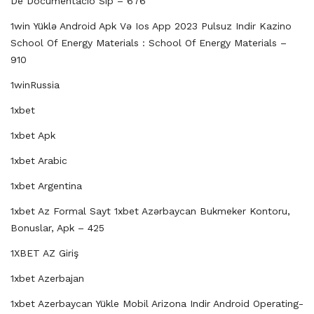
De Documentació Sip – 676
1win Yüklə Android Apk Və Ios App 2023 Pulsuz Indir Kazino
School Of Energy Materials : School Of Energy Materials –
910
1winRussia
1xbet
1xbet Apk
1xbet Arabic
1xbet Argentina
1xbet Az Formal Sayt 1xbet Azərbaycan Bukmeker Kontoru,
Bonuslar, Apk – 425
1XBET AZ Giriş
1xbet Azerbajan
1xbet Azerbaycan Yükle Mobil Arizona Indir Android Operating-