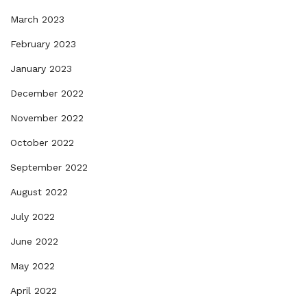
March 2023
February 2023
January 2023
December 2022
November 2022
October 2022
September 2022
August 2022
July 2022
June 2022
May 2022
April 2022