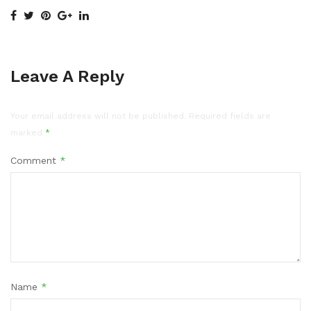
Leave A Reply
Your email address will not be published.
Required fields are
marked
*
Comment
*
Name
*