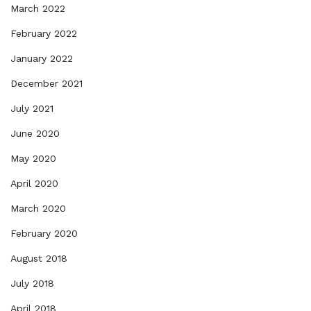
March 2022
February 2022
January 2022
December 2021
July 2021
June 2020
May 2020
April 2020
March 2020
February 2020
August 2018
July 2018
April 2018