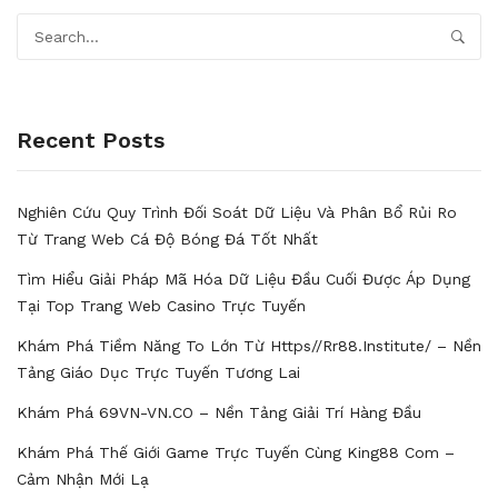
Recent Posts
Nghiên Cứu Quy Trình Đối Soát Dữ Liệu Và Phân Bổ Rủi Ro
Từ Trang Web Cá Độ Bóng Đá Tốt Nhất
Tìm Hiểu Giải Pháp Mã Hóa Dữ Liệu Đầu Cuối Được Áp Dụng
Tại Top Trang Web Casino Trực Tuyến
Khám Phá Tiềm Năng To Lớn Từ Https//rr88.institute/ – Nền
Tảng Giáo Dục Trực Tuyến Tương Lai
Khám Phá 69VN-VN.CO – Nền Tảng Giải Trí Hàng Đầu
Khám Phá Thế Giới Game Trực Tuyến Cùng King88 Com –
Cảm Nhận Mới Lạ