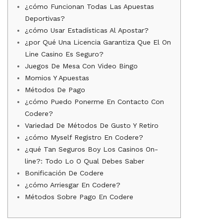
¿cómo Funcionan Todas Las Apuestas
Deportivas?
¿cómo Usar Estadísticas Al Apostar?
¿por Qué Una Licencia Garantiza Que El On
Line Casino Es Seguro?
Juegos De Mesa Con Video Bingo
Momios Y Apuestas
Métodos De Pago
¿cómo Puedo Ponerme En Contacto Con
Codere?
Variedad De Métodos De Gusto Y Retiro
¿cómo Myself Registro En Codere?
¿qué Tan Seguros Boy Los Casinos On-
line?: Todo Lo O Qual Debes Saber
Bonificación De Codere
¿cómo Arriesgar En Codere?
Métodos Sobre Pago En Codere