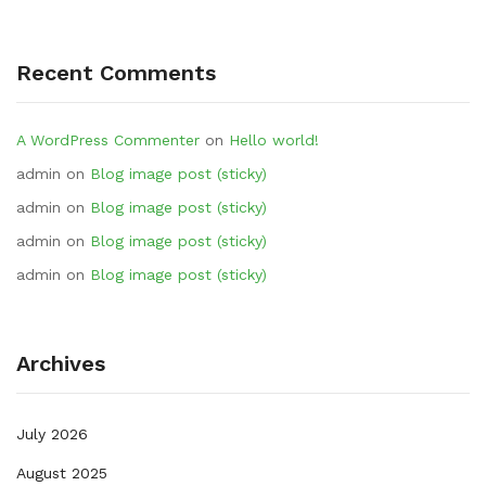
Recent Comments
A WordPress Commenter
on
Hello world!
admin
on
Blog image post (sticky)
admin
on
Blog image post (sticky)
admin
on
Blog image post (sticky)
admin
on
Blog image post (sticky)
Archives
July 2026
August 2025