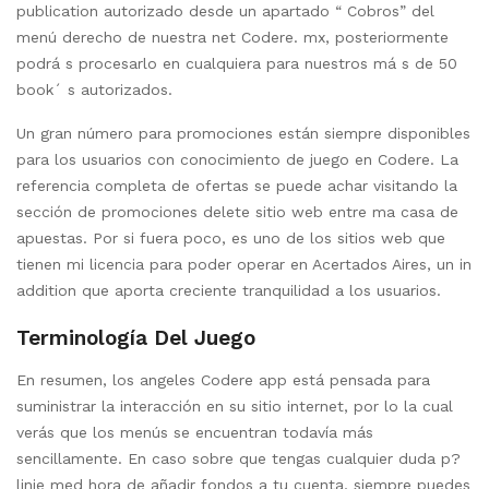
publication autorizado desde un apartado “ Cobros” del
menú derecho de nuestra net Codere. mx, posteriormente
podrá s procesarlo en cualquiera para nuestros má s de 50
book´ s autorizados.
Un gran número para promociones están siempre disponibles
para los usuarios con conocimiento de juego en Codere. La
referencia completa de ofertas se puede achar visitando la
sección de promociones delete sitio web entre ma casa de
apuestas. Por si fuera poco, es uno de los sitios web que
tienen mi licencia para poder operar en Acertados Aires, un in
addition que aporta creciente tranquilidad a los usuarios.
Terminología Del Juego
En resumen, los angeles Codere app está pensada para
suministrar la interacción en su sitio internet, por lo la cual
verás que los menús se encuentran todavía más
sencillamente. En caso sobre que tengas cualquier duda p?
linje med hora de añadir fondos a tu cuenta, siempre puedes