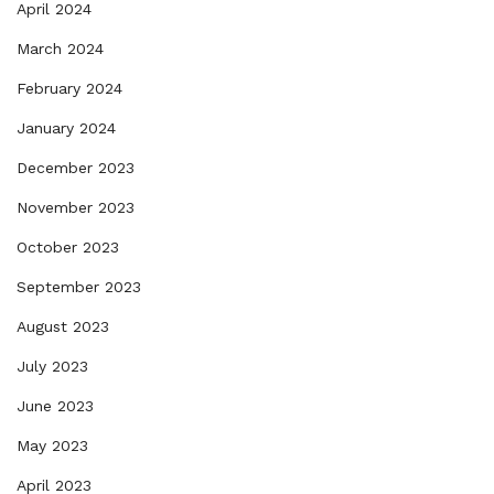
April 2024
March 2024
February 2024
January 2024
December 2023
November 2023
October 2023
September 2023
August 2023
July 2023
June 2023
May 2023
April 2023