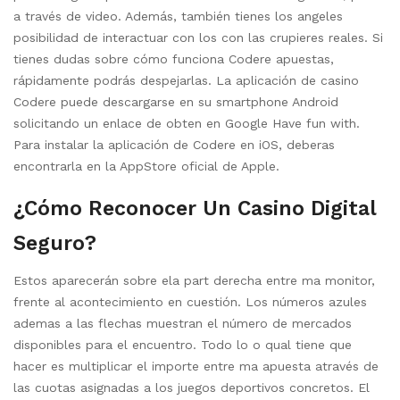
a través de video. Además, también tienes los angeles
posibilidad de interactuar con los con las crupieres reales. Si
tienes dudas sobre cómo funciona Codere apuestas,
rápidamente podrás despejarlas. La aplicación de casino
Codere puede descargarse en su smartphone Android
solicitando un enlace de obten en Google Have fun with.
Para instalar la aplicación de Codere en iOS, deberas
encontrarla en la AppStore oficial de Apple.
¿cómo Reconocer Un Casino Digital
Seguro?
Estos aparecerán sobre ela part derecha entre ma monitor,
frente al acontecimiento en cuestión. Los números azules
ademas a las flechas muestran el número de mercados
disponibles para el encuentro. Todo lo o qual tiene que
hacer es multiplicar el importe entre ma apuesta através de
las cuotas asignadas a los juegos deportivos concretos. El