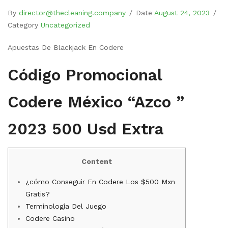
By
director@thecleaning.company
/
Date
August 24, 2023
/
Category
Uncategorized
Apuestas De Blackjack En Codere
Código Promocional
Codere México “azco ”
2023 500 Usd Extra
Content
¿cómo Conseguir En Codere Los $500 Mxn
Gratis?
Terminología Del Juego
Codere Casino