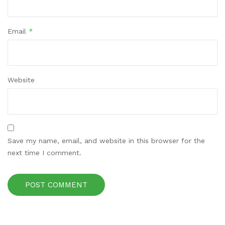
Email
*
Website
Save my name, email, and website in this browser for the
next time I comment.