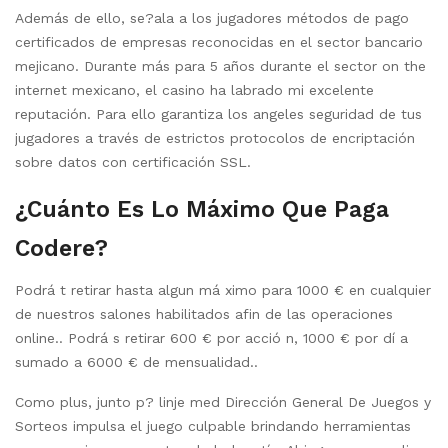
Además de ello, se?ala a los jugadores métodos de pago
certificados de empresas reconocidas en el sector bancario
mejicano. Durante más para 5 años durante el sector on the
internet mexicano, el casino ha labrado mi excelente
reputación. Para ello garantiza los angeles seguridad de tus
jugadores a través de estrictos protocolos de encriptación
sobre datos con certificación SSL.
¿Cuánto Es Lo Máximo Que Paga
Codere?
Podrá t retirar hasta algun má ximo para 1000​ € en cualquier
de nuestros salones habilitados afin de las operaciones
online.. Podrá s retirar 600 € por acció n, 1000​ € por dí a
sumado a 6000 € de mensualidad..
Como plus, junto p? linje med Dirección General De Juegos y
Sorteos impulsa el juego culpable brindando herramientas